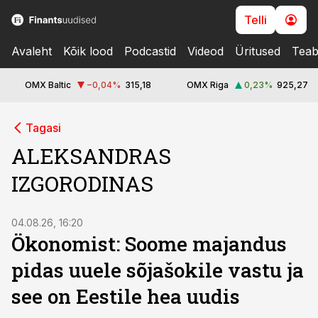
Telli
Avaleht
Kõik lood
Podcastid
Videod
Üritused
Teab
OMX Baltic
−0,04
%
315,18
OMX Riga
0,23
%
925,27
Tagasi
ALEKSANDRAS
IZGORODINAS
04.08.26, 16:20
Ökonomist: Soome majandus
pidas uuele sõjašokile vastu ja
see on Eestile hea uudis