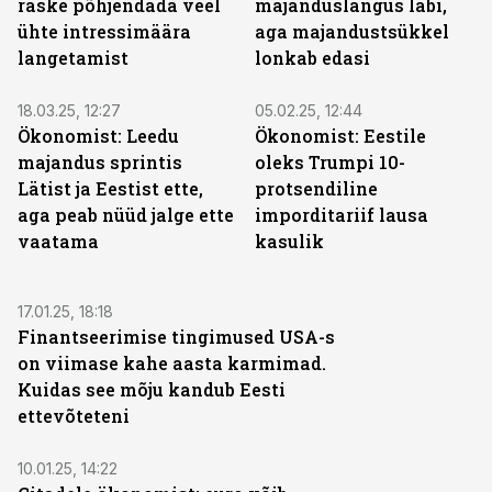
raske põhjendada veel
majanduslangus läbi,
ühte intressimäära
aga majandustsükkel
langetamist
lonkab edasi
18.03.25, 12:27
05.02.25, 12:44
Ökonomist: Leedu
Ökonomist: Eestile
majandus sprintis
oleks Trumpi 10-
Lätist ja Eestist ette,
protsendiline
aga peab nüüd jalge ette
imporditariif lausa
vaatama
kasulik
17.01.25, 18:18
Finantseerimise tingimused USA-s
on viimase kahe aasta karmimad.
Kuidas see mõju kandub Eesti
ettevõteteni
10.01.25, 14:22