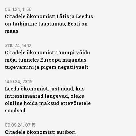
06.11.24, 11:56
Citadele ökonomist: Lätis ja Leedus
on tarbimine taastumas, Eesti on
maas
31.10.24, 14:12
Citadele ökonomist: Trumpi võidu
mõju tunneks Euroopa majandus
tugevamini ja pigem negatiivselt
14.10.24, 23:16
Leedu ökonomist: just nüüd, kus
intressimäärad langevad, oleks
oluline hoida maksud ettevõtetele
soodsad
09.09.24, 07:15
Citadele ökonomist: euribori