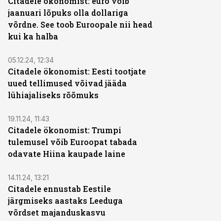
Citadele ökonomist: euro võib
jaanuari lõpuks olla dollariga
võrdne. See toob Euroopale nii head
kui ka halba
05.12.24, 12:34
Citadele ökonomist: Eesti tootjate
uued tellimused võivad jääda
lühiajaliseks rõõmuks
19.11.24, 11:43
Citadele ökonomist: Trumpi
tulemusel võib Euroopat tabada
odavate Hiina kaupade laine
14.11.24, 13:21
Citadele ennustab Eestile
järgmiseks aastaks Leeduga
võrdset majanduskasvu