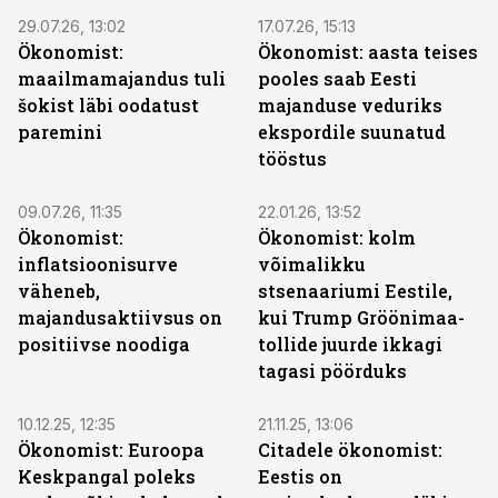
29.07.26, 13:02
17.07.26, 15:13
Ökonomist:
Ökonomist: aasta teises
maailmamajandus tuli
pooles saab Eesti
šokist läbi oodatust
majanduse veduriks
paremini
ekspordile suunatud
tööstus
09.07.26, 11:35
22.01.26, 13:52
Ökonomist:
Ökonomist: kolm
inflatsioonisurve
võimalikku
väheneb,
stsenaariumi Eestile,
majandusaktiivsus on
kui Trump Gröönimaa-
positiivse noodiga
tollide juurde ikkagi
tagasi pöörduks
10.12.25, 12:35
21.11.25, 13:06
Ökonomist: Euroopa
Citadele ökonomist:
Keskpangal poleks
Eestis on