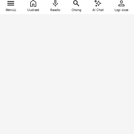
Menüü
Uudised
Raadio
Otsing
AI Chat
Logi sisse
Vana-Lõuna 39/1, 19094 Tallinn
(+372) 667 0111
finantsuudised@finantsuudised.ee
Telli
Reklaam
Firmast
Sisu kasutamisõigused
Ajakirjaniku
eetikakoodeks
Üldtingimused
Privaatsustingimused
Küpsiste poliitika
KKK