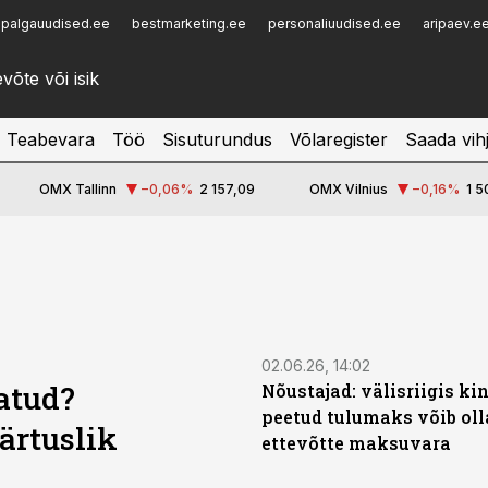
palgauudised.ee
bestmarketing.ee
personaliuudised.ee
aripaev.e
Infopank
Radar
Teabevara
Töö
Sisuturundus
Võlaregister
Saada vih
OMX Tallinn
−0,06
%
2 157,09
OMX Vilnius
−0,16
%
1 5
02.06.26, 14:02
atud?
Nõustajad: välisriigis ki
peetud tulumaks võib oll
ärtuslik
ettevõtte maksuvara