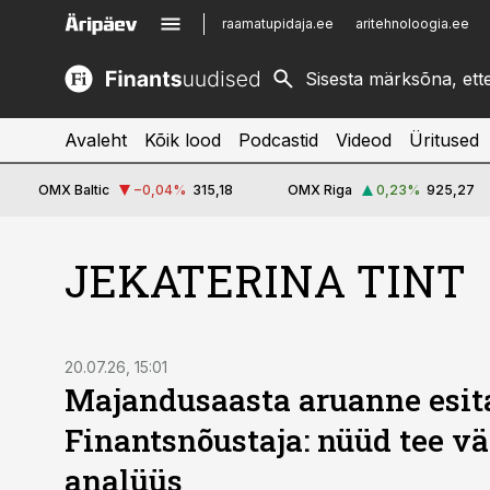
raamatupidaja.ee
aritehnoloogia.ee
kinnisvarauudised.ee
imelineajalugu.ee
logistikauudised.ee
imelineteadus.ee
Avaleht
Kõik lood
Podcastid
Videod
Üritused
OMX Baltic
−0,04
%
315,18
OMX Riga
0,23
%
925,27
JEKATERINA TINT
20.07.26, 15:01
Majandusaasta aruanne esit
Finantsnõustaja: nüüd tee vä
analüüs