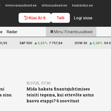
Iseteenindus
e
kinnisvarauudised.ee
ehitusuudised.ee
kaubandus.ee
toostusu
Telli Finantsuudised
Küsi AI-lt
Telli
Logi sisse
je
Radar
Minu Finantsuudised
01,55
S&P 500
0,62
%
7 757,64
DOW 30
0,28
%
54 0
15.07.25, 07:30
nni
Mida hakata finantsjuhtimises
a sinu
teisiti tegema, kui ettevõte astus
kasvu etappi? 6 soovitust