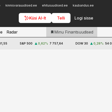
Iseteenindus
e
kinnisvarauudised.ee
ehitusuudised.ee
kaubandus.ee
toostusu
Telli Finantsuudised
Küsi AI-lt
Telli
Logi sisse
je
Radar
Minu Finantsuudised
01,55
S&P 500
0,62
%
7 757,64
DOW 30
0,28
%
54 0