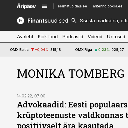
raamatupidaja.ee
aritehnoloogia.ee
kinnisvarauudised.ee
imelineajalugu.ee
logistikauudised.ee
imelineteadus.ee
Avaleht
Kõik lood
Podcastid
Videod
Üritused
OMX Baltic
−0,04
%
315,18
OMX Riga
0,23
%
925,27
MONIKA TOMBERG
14.02.22, 07:00
Advokaadid: Eesti populaars
krüptoteenuste valdkonnas 
positiivselt ära kasutada