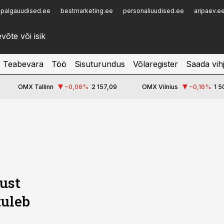
palgauudised.ee
bestmarketing.ee
personaliuudised.ee
aripaev.e
Infopank
Radar
Teabevara
Töö
Sisuturundus
Võlaregister
Saada vih
OMX Tallinn
−0,06
%
2 157,09
OMX Vilnius
−0,16
%
1 5
ust
tuleb