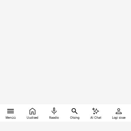
Menüü
Uudised
Raadio
Otsing
AI Chat
Logi sisse