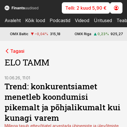
Telli: 2 kuud 5,90 €
Avaleht
Kõik lood
Podcastid
Videod
Üritused
Teab
OMX Baltic
−0,04
%
315,18
OMX Riga
0,23
%
925,27
Tagasi
ELO TAMM
10.06.26, 11:01
Trend: konkurentsiamet
menetleb koondumisi
pikemalt ja põhjalikumalt kui
kunagi varem
Millega tasub ettevõtjatel arvestada ühinemiste ja ülevõtmiste