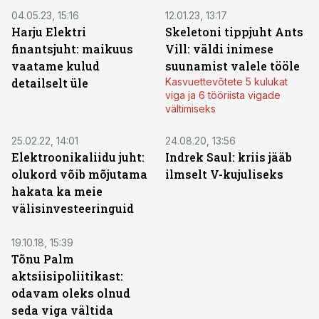
04.05.23, 15:16
12.01.23, 13:17
Harju Elektri
Skeletoni tippjuht Ants
finantsjuht: maikuus
Vill: väldi inimese
vaatame kulud
suunamist valele tööle
detailselt üle
Kasvuettevõtete 5 kulukat
viga ja 6 tööriista vigade
vältimiseks
25.02.22, 14:01
24.08.20, 13:56
Elektroonikaliidu juht:
Indrek Saul: kriis jääb
olukord võib mõjutama
ilmselt V-kujuliseks
hakata ka meie
välisinvesteeringuid
19.10.18, 15:39
Tõnu Palm
aktsiisipoliitikast:
odavam oleks olnud
seda viga vältida