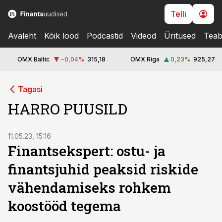
Telli
Avaleht
Kõik lood
Podcastid
Videod
Üritused
Teab
OMX Baltic
−0,04
%
315,18
OMX Riga
0,23
%
925,27
Tagasi
HARRO PUUSILD
11.05.23, 15:16
Finantsekspert: ostu- ja
finantsjuhid peaksid riskide
vähendamiseks rohkem
koostööd tegema