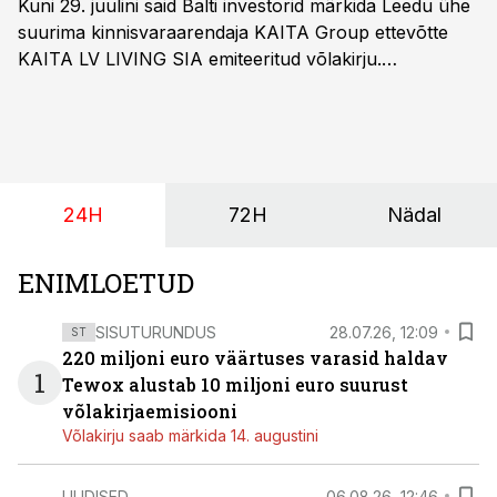
Kuni 29. juulini said Balti investorid märkida Leedu ühe
suurima kinnisvaraarendaja KAITA Group ettevõtte
KAITA LV LIVING SIA emiteeritud võlakirju.
Kaheaastased võlakirjad pakuvad 10% aastast intressi
ja minimaalne investeerimissumma on 1000 eurot.
24H
72H
Nädal
ENIMLOETUD
SISUTURUNDUS
28.07.26, 12:09
ST
220 miljoni euro väärtuses varasid haldav
1
Tewox alustab 10 miljoni euro suurust
võlakirjaemisiooni
Võlakirju saab märkida 14. augustini
UUDISED
06.08.26, 12:46