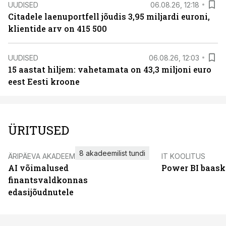
UUDISED
06.08.26, 12:18
Citadele laenuportfell jõudis 3,95 miljardi euroni,
klientide arv on 415 500
UUDISED
06.08.26, 12:03
15 aastat hiljem: vahetamata on 43,3 miljoni euro
eest Eesti kroone
ÜRITUSED
8 akadeemilist tundi
ÄRIPÄEVA AKADEEMIA
IT KOOLITUS
AI võimalused
Power BI baask
finantsvaldkonnas
edasijõudnutele