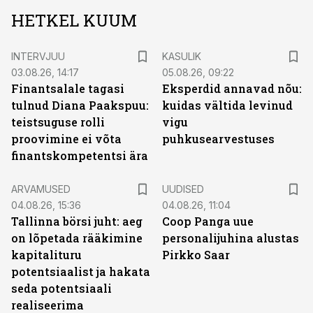
HETKEL KUUM
INTERVJUU
KASULIK
03.08.26, 14:17
05.08.26, 09:22
Finantsalale tagasi
Eksperdid annavad nõu:
tulnud Diana Paakspuu:
kuidas vältida levinud
teistsuguse rolli
vigu
proovimine ei võta
puhkusearvestuses
finantskompetentsi ära
ARVAMUSED
UUDISED
04.08.26, 15:36
04.08.26, 11:04
Tallinna börsi juht: aeg
Coop Panga uue
on lõpetada rääkimine
personalijuhina alustas
kapitalituru
Pirkko Saar
potentsiaalist ja hakata
seda potentsiaali
realiseerima