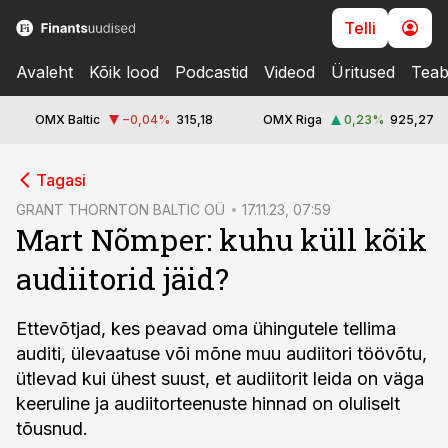
Telli
Avaleht
Kõik lood
Podcastid
Videod
Üritused
Teab
OMX Baltic
−0,04
%
315,18
OMX Riga
0,23
%
925,27
cebook
Tagasi
Twitter)
GRANT THORNTON BALTIC OÜ
17.11.23, 07:59
Mart Nõmper: kuhu küll kõik
kedIn
audiitorid jäid?
ail
k
Ettevõtjad, kes peavad oma ühingutele tellima
auditi, ülevaatuse või mõne muu audiitori töövõtu,
ütlevad kui ühest suust, et audiitorit leida on väga
keeruline ja audiitorteenuste hinnad on oluliselt
tõusnud.