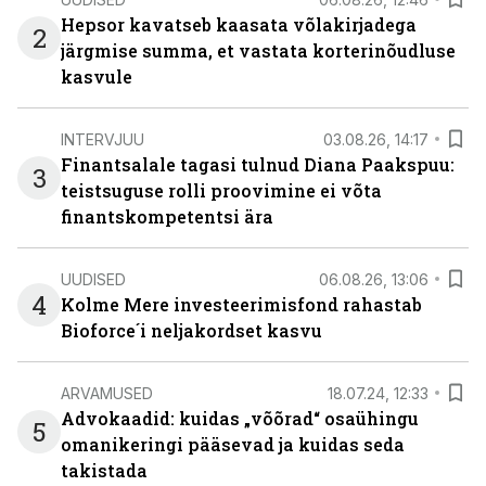
Hepsor kavatseb kaasata võlakirjadega
2
järgmise summa, et vastata korterinõudluse
kasvule
INTERVJUU
03.08.26, 14:17
Finantsalale tagasi tulnud Diana Paakspuu:
3
teistsuguse rolli proovimine ei võta
finantskompetentsi ära
UUDISED
06.08.26, 13:06
4
Kolme Mere investeerimisfond rahastab
Bioforce´i neljakordset kasvu
ARVAMUSED
18.07.24, 12:33
Advokaadid: kuidas „võõrad“ osaühingu
5
omanikeringi pääsevad ja kuidas seda
takistada