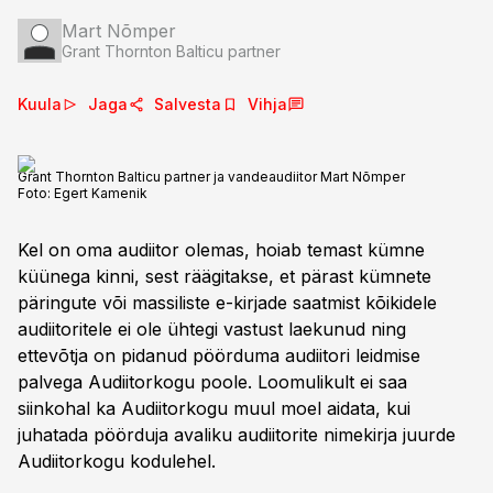
Mart Nõmper
Grant Thornton Balticu partner
Kuula
Jaga
Salvesta
Vihja
Grant Thornton Balticu partner ja vandeaudiitor Mart Nõmper
Foto:
Egert Kamenik
Kel on oma audiitor olemas, hoiab temast kümne
küünega kinni, sest räägitakse, et pärast kümnete
päringute või massiliste e-kirjade saatmist kõikidele
audiitoritele ei ole ühtegi vastust laekunud ning
ettevõtja on pidanud pöörduma audiitori leidmise
palvega Audiitorkogu poole. Loomulikult ei saa
siinkohal ka Audiitorkogu muul moel aidata, kui
juhatada pöörduja avaliku audiitorite nimekirja juurde
Audiitorkogu kodulehel.