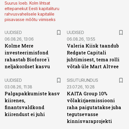
Suurus loeb. Kolm lihtsat
ettepanekut Eesti kapitalituru
rahvusvahelisele kapitalile
piisavasse mõõtu viimiseks
UUDISED
UUDISED
06.08.26, 13:06
06.08.26, 13:55
Kolme Mere
Valeria Kiisk taandub
investeerimisfond
Redgate Capitali
rahastab Bioforce´i
juhtimisest, tema rolli
neljakordset kasvu
võtab üle Mart Altvee
ST
UUDISED
SISUTURUNDUS
03.08.26, 11:38
23.07.26, 10:28
Palgapakkumiste kasv
KAITA Group 10%
kiirenes,
võlakirjaemissiooni
finantsvaldkond
raha paigutatakse juba
kiirendust ei juhi
tegutsevasse
kinnisvaraprojekti