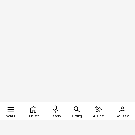
Menüü
Uudised
Raadio
Otsing
AI Chat
Logi sisse