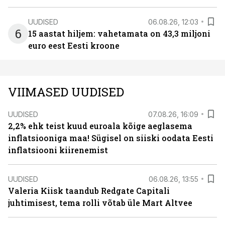
UUDISED
06.08.26, 12:03
6
15 aastat hiljem: vahetamata on 43,3 miljoni
euro eest Eesti kroone
VIIMASED UUDISED
UUDISED
07.08.26, 16:09
2,2% ehk teist kuud euroala kõige aeglasema
inflatsiooniga maa! Sügisel on siiski oodata Eesti
inflatsiooni kiirenemist
UUDISED
06.08.26, 13:55
Valeria Kiisk taandub Redgate Capitali
juhtimisest, tema rolli võtab üle Mart Altvee