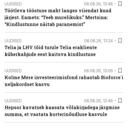
UUDISED
06.08.26, 13:48
Töötleva tööstuse maht langes viiendat kuud
järjest. Eamets: “Teeb murelikuks.” Mertsina:
“Kindlustunne näitab paranemist”
UUDISED
06.08.26, 13:24
Telia ja LHV tõid turule Telia erakliente
küberkahjude eest kaitsva kindlustuse
UUDISED
06.08.26, 13:06
Kolme Mere investeerimisfond rahastab Bioforce´i
neljakordset kasvu
UUDISED
06.08.26, 12:46
Hepsor kavatseb kaasata võlakirjadega järgmise
summa, et vastata korterinõudluse kasvule