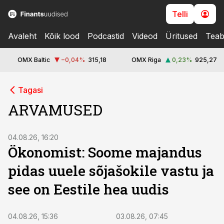
Telli
Avaleht
Kõik lood
Podcastid
Videod
Üritused
Teab
OMX Baltic
−0,04
%
315,18
OMX Riga
0,23
%
925,27
Tagasi
ARVAMUSED
04.08.26, 16:20
Ökonomist: Soome majandus
pidas uuele sõjašokile vastu ja
see on Eestile hea uudis
04.08.26, 15:36
03.08.26, 07:45