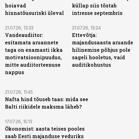
hoiavad
küllap siis tõstab
hinnatõusuriski üleval
intresse septembris
21.07.26, 13:33
21.07.26, 13:24
Vandeaudiitor:
Ettevõtja:
esitamata aruannete
majandusaasta aruande
taga on enamasti ikka
hilinemise põhjus pole
motivatsioonipuudus,
sageli hooletus, vaid
mitte audiitorteenuse
auditikohustus
nappus
21.07.26, 11:45
Nafta hind tõuseb taas: mida see
Balti riikidele maksma läheb?
17.07.26, 15:13
Ökonomist: aasta teises pooles
saab Eesti majanduse veduriks