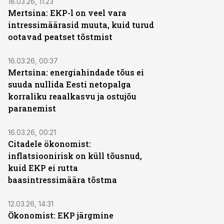
18.03.26, 11:23
Mertsina: EKP-l on veel vara
intressimäärasid muuta, kuid turud
ootavad peatset tõstmist
16.03.26, 00:37
Mertsina: energiahindade tõus ei
suuda nullida Eesti netopalga
korraliku reaalkasvu ja ostujõu
paranemist
16.03.26, 00:21
Citadele ökonomist:
inflatsioonirisk on küll tõusnud,
kuid EKP ei rutta
baasintressimäära tõstma
12.03.26, 14:31
Ökonomist: EKP järgmine