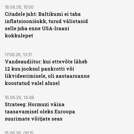
18.06.26, 10:50
Citadele juht: Baltikumi ei taba
inflatsioonišokk, turud välistasid
selle juba enne USA-Iraani
kokkulepet
17.06.26, 13:31
Vandeaudiitor: kui ettevõte läheb
12 kuu jooksul pankrotti või
likvideerimisele, oli aastaaruanne
koostatud valel alusel
16.06.26, 14:48
Strateeg: Hormuzi väina
taasavamisel oleks Euroopa
suurimate võitjate seas
15.06.26, 06:15