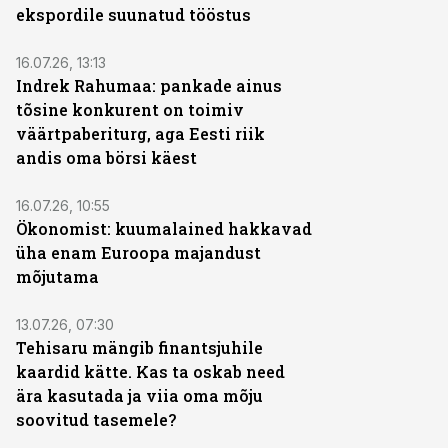
ekspordile suunatud tööstus
16.07.26, 13:13
Indrek Rahumaa: pankade ainus
tõsine konkurent on toimiv
väärtpaberiturg, aga Eesti riik
andis oma börsi käest
16.07.26, 10:55
Ökonomist: kuumalained hakkavad
üha enam Euroopa majandust
mõjutama
13.07.26, 07:30
Tehisaru mängib finantsjuhile
kaardid kätte. Kas ta oskab need
ära kasutada ja viia oma mõju
soovitud tasemele?