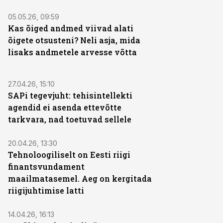
05.05.26, 09:59
Kas õiged andmed viivad alati
õigete otsusteni? Neli asja, mida
lisaks andmetele arvesse võtta
27.04.26, 15:10
SAPi tegevjuht: tehisintellekti
agendid ei asenda ettevõtte
tarkvara, nad toetuvad sellele
20.04.26, 13:30
Tehnoloogiliselt on Eesti riigi
finantsvundament
maailmatasemel. Aeg on kergitada
riigijuhtimise latti
14.04.26, 16:13