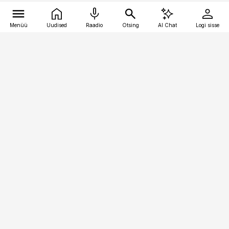
Menüü
Uudised
Raadio
Otsing
AI Chat
Logi sisse
Vana-Lõuna 39/1, 19094 Tallinn
(+372) 667 0111
finantsuudised@finantsuudised.ee
Telli
Reklaam
Firmast
Sisu kasutamisõigused
Ajakirjaniku
eetikakoodeks
Üldtingimused
Privaatsustingimused