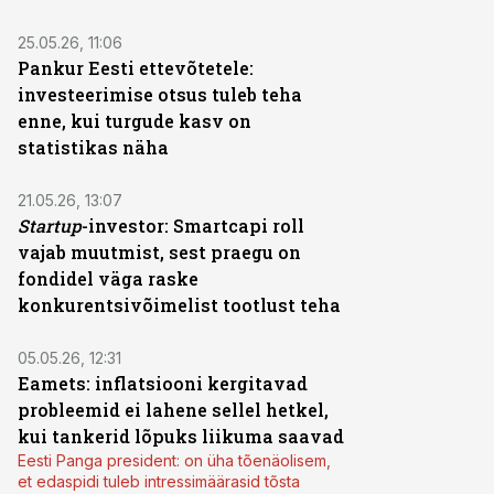
25.05.26, 11:06
Pankur Eesti ettevõtetele:
investeerimise otsus tuleb teha
enne, kui turgude kasv on
statistikas näha
21.05.26, 13:07
Startup
-investor: Smartcapi roll
vajab muutmist, sest praegu on
fondidel väga raske
konkurentsivõimelist tootlust teha
05.05.26, 12:31
Eamets: inflatsiooni kergitavad
probleemid ei lahene sellel hetkel,
kui tankerid lõpuks liikuma saavad
Eesti Panga president: on üha tõenäolisem,
et edaspidi tuleb intressimäärasid tõsta