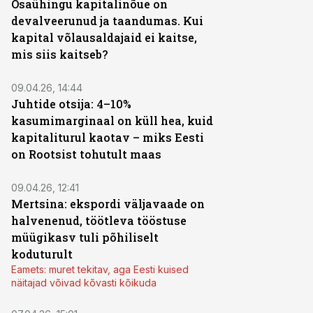
Osaühingu kapitalinõue on
devalveerunud ja taandumas. Kui
kapital võlausaldajaid ei kaitse,
mis siis kaitseb?
09.04.26, 14:44
Juhtide otsija: 4–10%
kasumimarginaal on küll hea, kuid
kapitaliturul kaotav – miks Eesti
on Rootsist tohutult maas
09.04.26, 12:41
Mertsina: ekspordi väljavaade on
halvenenud, töötleva tööstuse
müügikasv tuli põhiliselt
koduturult
Eamets: muret tekitav, aga Eesti kuised
näitajad võivad kõvasti kõikuda