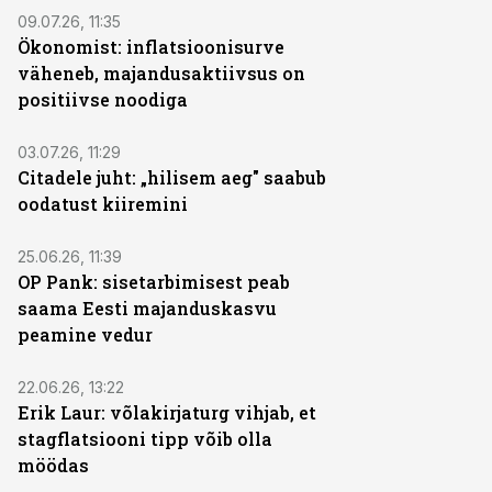
09.07.26, 11:35
Ökonomist: inflatsioonisurve
väheneb, majandusaktiivsus on
positiivse noodiga
03.07.26, 11:29
Citadele juht: „hilisem aeg" saabub
oodatust kiiremini
25.06.26, 11:39
OP Pank: sisetarbimisest peab
saama Eesti majanduskasvu
peamine vedur
22.06.26, 13:22
Erik Laur: võlakirjaturg vihjab, et
stagflatsiooni tipp võib olla
möödas