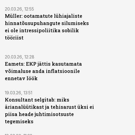
20.03.26, 12:55
Müller: ootamatute lühiajaliste
hinnatõusupuhangute silumiseks
ei ole intressipoliitika sobilik
tööriist
20.03.26, 12:28
Eamets: EKP jättis kasutamata
võimaluse anda inflatsioonile
ennetav löök
19.03.26, 13:51
Konsultant selgitab: miks
ärianalüütikast ja tehisarust üksi ei
piisa heade juhtimisotsuste
tegemiseks