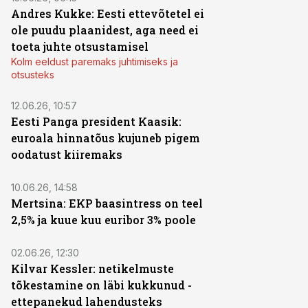
Andres Kukke: Eesti ettevõtetel ei
ole puudu plaanidest, aga need ei
toeta juhte otsustamisel
Kolm eeldust paremaks juhtimiseks ja
otsusteks
12.06.26, 10:57
Eesti Panga president Kaasik:
euroala hinnatõus kujuneb pigem
oodatust kiiremaks
10.06.26, 14:58
Mertsina: EKP baasintress on teel
2,5% ja kuue kuu euribor 3% poole
02.06.26, 12:30
Kilvar Kessler: netikelmuste
tõkestamine on läbi kukkunud -
ettepanekud lahendusteks