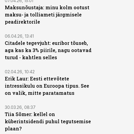
07.04.26, 15:01
Maksunõustaja: minu kolm ootust
maksu- ja tolliameti järgmisele
peadirektorile
06.04.26, 13:41
Citadele tegevjuht: euribor tõuseb,
aga kas ka 3% piirile, nagu ootavad
turud - kahtlen selles
02.04.26, 10:42
Erik Laur: Eesti ettevõtete
intressikulu on Euroopa tipus. See
on valik, mitte paratamatus
30.03.26, 08:37
Tiia Sõmer: kellel on
küberintsidendi puhul tegutsemise
plaan?