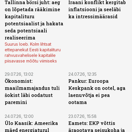
Tallinna börsi juht: aeg
Iraani konflikt kergitab
on lõpetada rääkimine
inflatsiooni ja seeläbi
kapitalituru
ka intressimäärasid
potentsiaalist ja hakata
seda potentsiaali
realiseerima
Suurus loeb. Kolm lihtsat
ettepanekut Eesti kapitalituru
rahvusvahelisele kapitalile
piisavasse mõõtu viimiseks
29.07.26, 13:02
24.07.26, 12:35
Ökonomist:
Pankur: Euroopa
maailmamajandus tuli
Keskpank on ootel, aga
šokist läbi oodatust
laenuvõtja ei pea
paremini
ootama
24.07.26, 12:00
23.07.26, 15:58
Ülo Kaasik: Ameerika
Eamets: EKP võttis
mäed energiaturul
äraootava seisukoha ja