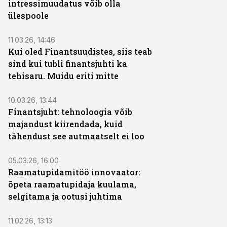
intressimuudatus võib olla
ülespoole
11.03.26, 14:46
Kui oled Finantsuudistes, siis teab
sind kui tubli finantsjuhti ka
tehisaru. Muidu eriti mitte
10.03.26, 13:44
Finantsjuht: tehnoloogia võib
majandust kiirendada, kuid
tähendust see autmaatselt ei loo
05.03.26, 16:00
Raamatupidamitöö innovaator:
õpeta raamatupidaja kuulama,
selgitama ja ootusi juhtima
11.02.26, 13:13