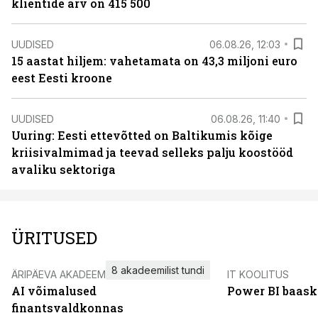
klientide arv on 415 500
UUDISED
06.08.26, 12:03
15 aastat hiljem: vahetamata on 43,3 miljoni euro
eest Eesti kroone
UUDISED
06.08.26, 11:40
Uuring: Eesti ettevõtted on Baltikumis kõige
kriisivalmimad ja teevad selleks palju koostööd
avaliku sektoriga
ÜRITUSED
8 akadeemilist tundi
ÄRIPÄEVA AKADEEMIA
IT KOOLITUS
AI võimalused
Power BI baask
finantsvaldkonnas