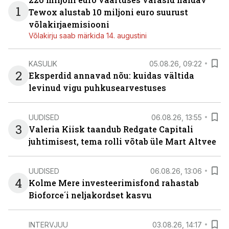
1
Tewox alustab 10 miljoni euro suurust
võlakirjaemisiooni
Võlakirju saab märkida 14. augustini
KASULIK
05.08.26, 09:22
2
Eksperdid annavad nõu: kuidas vältida
levinud vigu puhkusearvestuses
UUDISED
06.08.26, 13:55
3
Valeria Kiisk taandub Redgate Capitali
juhtimisest, tema rolli võtab üle Mart Altvee
UUDISED
06.08.26, 13:06
4
Kolme Mere investeerimisfond rahastab
Bioforce´i neljakordset kasvu
INTERVJUU
03.08.26, 14:17