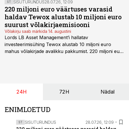
SISUTURUNDUS
28.07.26, 12:09
ST
220 miljoni euro väärtuses varasid
haldav Tewox alustab 10 miljoni euro
suurust võlakirjaemisiooni
Võlakirju saab märkida 14. augustini
Lords LB Asset Management’i hallatav
investeerimisühing Tewox alustab 10 miljoni euro
mahus võlakirjade avalikku pakkumist. 220 miljoni euro
suurust kaubanduskinnisvara portfelli haldav äriühing
pakub Baltimaade investoritele 8% aastatootlust
(intressi), võlakirjade märkimine kestab kuni 14.
augustini.
24H
72H
Nädal
ENIMLOETUD
SISUTURUNDUS
28.07.26, 12:09
ST
220 miljoni euro väärtuses varasid haldav