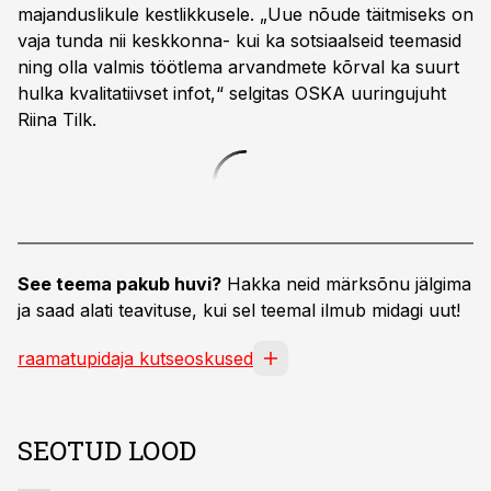
majanduslikule kestlikkusele. „Uue nõude täitmiseks on
vaja tunda nii keskkonna- kui ka sotsiaalseid teemasid
ning olla valmis töötlema arvandmete kõrval ka suurt
hulka kvalitatiivset infot,“ selgitas OSKA uuringujuht
Riina Tilk.
See teema pakub huvi?
Hakka neid märksõnu jälgima
ja saad alati teavituse, kui sel teemal ilmub midagi uut!
raamatupidaja kutseoskused
SEOTUD LOOD