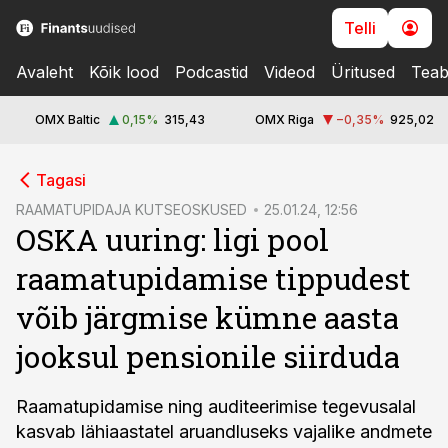
Telli
Avaleht
Kõik lood
Podcastid
Videod
Üritused
Teab
OMX Baltic
0,15
%
315,43
OMX Riga
−0,35
%
925,02
cebook
Tagasi
Twitter)
RAAMATUPIDAJA KUTSEOSKUSED
25.01.24, 12:56
OSKA uuring: ligi pool
kedIn
raamatupidamise tippudest
ail
võib järgmise kümne aasta
k
jooksul pensionile siirduda
Raamatupidamise ning auditeerimise tegevusalal
kasvab lähiaastatel aruandluseks vajalike andmete