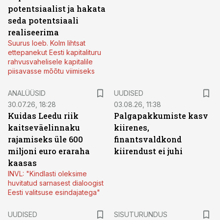
potentsiaalist ja hakata
seda potentsiaali
realiseerima
Suurus loeb. Kolm lihtsat
ettepanekut Eesti kapitalituru
rahvusvahelisele kapitalile
piisavasse mõõtu viimiseks
ANALÜÜSID
UUDISED
30.07.26, 18:28
03.08.26, 11:38
Kuidas Leedu riik
Palgapakkumiste kasv
kaitseväelinnaku
kiirenes,
rajamiseks üle 600
finantsvaldkond
miljoni euro eraraha
kiirendust ei juhi
kaasas
INVL: "Kindlasti oleksime
huvitatud sarnasest dialoogist
Eesti valitsuse esindajatega"
ST
UUDISED
SISUTURUNDUS