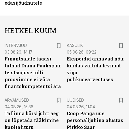
edasijõudnutele
HETKEL KUUM
INTERVJUU
KASULIK
03.08.26, 14:17
05.08.26, 09:22
Finantsalale tagasi
Eksperdid annavad nõu:
tulnud Diana Paakspuu:
kuidas vältida levinud
teistsuguse rolli
vigu
proovimine ei võta
puhkusearvestuses
finantskompetentsi ära
ARVAMUSED
UUDISED
04.08.26, 15:36
04.08.26, 11:04
Tallinna börsi juht: aeg
Coop Panga uue
on lõpetada rääkimine
personalijuhina alustas
kapitalituru
Pirkko Saar