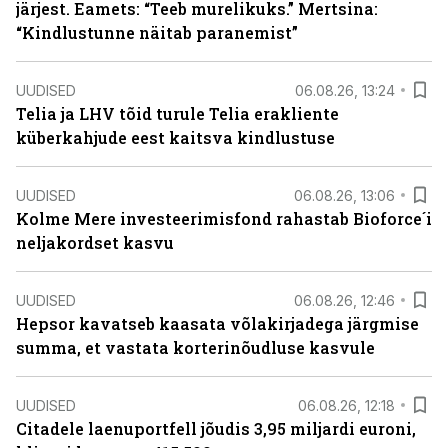
järjest. Eamets: “Teeb murelikuks.” Mertsina:
“Kindlustunne näitab paranemist”
UUDISED
06.08.26, 13:24
Telia ja LHV tõid turule Telia erakliente
küberkahjude eest kaitsva kindlustuse
UUDISED
06.08.26, 13:06
Kolme Mere investeerimisfond rahastab Bioforce´i
neljakordset kasvu
UUDISED
06.08.26, 12:46
Hepsor kavatseb kaasata võlakirjadega järgmise
summa, et vastata korterinõudluse kasvule
UUDISED
06.08.26, 12:18
Citadele laenuportfell jõudis 3,95 miljardi euroni,