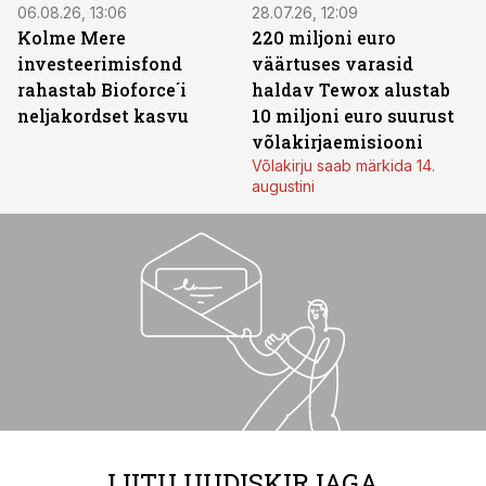
06.08.26, 13:06
28.07.26, 12:09
Kolme Mere
220 miljoni euro
investeerimisfond
väärtuses varasid
rahastab Bioforce´i
haldav Tewox alustab
neljakordset kasvu
10 miljoni euro suurust
võlakirjaemisiooni
Võlakirju saab märkida 14.
augustini
LIITU UUDISKIRJAGA