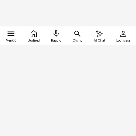
Menüü
Uudised
Raadio
Otsing
AI Chat
Logi sisse
Vana-Lõuna 39/1, 19094 Tallinn
(+372) 667 0111
finantsuudised@finantsuudised.ee
Telli
Reklaam
Firmast