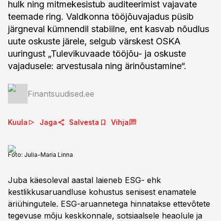
hulk ning mitmekesistub auditeerimist vajavate
teemade ring. Valdkonna tööjõuvajadus püsib
järgneval kümnendil stabiilne, ent kasvab nõudlus
uute oskuste järele, selgub värskest OSKA
uuringust „Tulevikuvaade tööjõu- ja oskuste
vajadusele: arvestusala ning ärinõustamine“.
Finantsuudised.ee
Kuula
Jaga
Salvesta
Vihja
Foto:
Julia-Maria Linna
Juba käesoleval aastal laieneb ESG- ehk
kestlikkusaruandluse kohustus senisest enamatele
äriühingutele. ESG-aruannetega hinnatakse ettevõtete
tegevuse mõju keskkonnale, sotsiaalsele heaolule ja