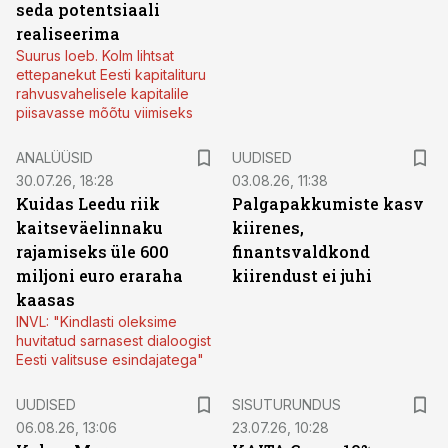
seda potentsiaali
realiseerima
Suurus loeb. Kolm lihtsat
ettepanekut Eesti kapitalituru
rahvusvahelisele kapitalile
piisavasse mõõtu viimiseks
ANALÜÜSID
UUDISED
30.07.26, 18:28
03.08.26, 11:38
Kuidas Leedu riik
Palgapakkumiste kasv
kaitseväelinnaku
kiirenes,
rajamiseks üle 600
finantsvaldkond
miljoni euro eraraha
kiirendust ei juhi
kaasas
INVL: "Kindlasti oleksime
huvitatud sarnasest dialoogist
Eesti valitsuse esindajatega"
ST
UUDISED
SISUTURUNDUS
06.08.26, 13:06
23.07.26, 10:28