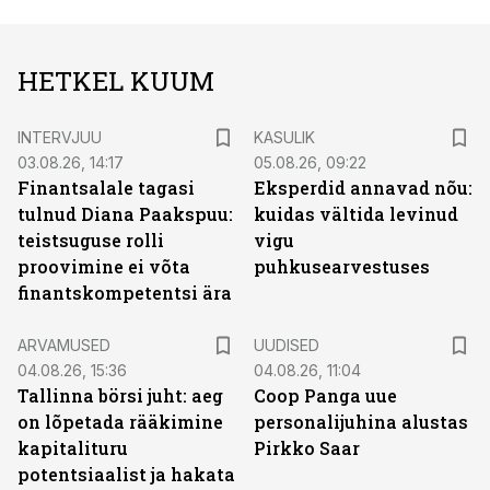
HETKEL KUUM
INTERVJUU
KASULIK
03.08.26, 14:17
05.08.26, 09:22
Finantsalale tagasi
Eksperdid annavad nõu:
tulnud Diana Paakspuu:
kuidas vältida levinud
teistsuguse rolli
vigu
proovimine ei võta
puhkusearvestuses
finantskompetentsi ära
ARVAMUSED
UUDISED
04.08.26, 15:36
04.08.26, 11:04
Tallinna börsi juht: aeg
Coop Panga uue
on lõpetada rääkimine
personalijuhina alustas
kapitalituru
Pirkko Saar
potentsiaalist ja hakata