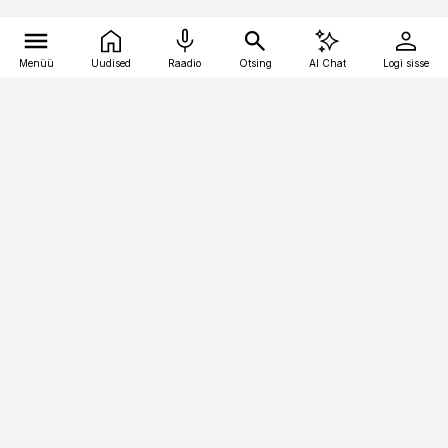
Menüü
Uudised
Raadio
Otsing
AI Chat
Logi sisse
Vana-Lõuna 39/1, 19094 Tallinn
(+372) 667 0111
finantsuudised@finantsuudised.ee
Telli
Reklaam
Firmast
Sisu kasutamisõigused
Ajakirjaniku
eetikakoodeks
Üldtingimused
Privaatsustingimused