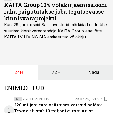
KAITA Group 10% võlakirjaemissiooni
raha paigutatakse juba tegutsevasse
kinnisvaraprojekti
Kuni 29. juulini said Balti investorid märkida Leedu ühe
suurima kinnisvaraarendaja KAITA Group ettevõtte
KAITA LV LIVING SIA emiteeritud võlakirju.
Kaheaastased võlakirjad pakuvad 10% aastast intressi
ja minimaalne investeerimissumma on 1000 eurot.
24H
72H
Nädal
ENIMLOETUD
SISUTURUNDUS
28.07.26, 12:09
ST
220 miljoni euro väärtuses varasid haldav
1
Tewox alustab 10 miljoni euro suurust