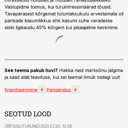
intressikulu hoiustelt ja muudelt rahastusallikatelt.
Vastupidine toimus, kui turuintressimäärad tõusid.
Tavapärasest kõrgemat tulumaksukulu arvestamata oli
pankade kasumlikkus ehk kasumi suhe varadesse
siiski ligikaudu 45% kõrgem kui pikaajaline keskmine.
See teema pakub huvi?
Hakka neid märksõnu jälgima
ja saad alati teavituse, kui sel teemal ilmub midagi uut!
finantseerimine
Pangandus
SEOTUD LOOD
SISUTURUNDUS
23.07.26, 10:28
ST