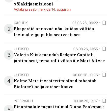
võlakirjaemisiooni
Võlakirju saab märkida 14. augustini
KASULIK
05.08.26, 09:22
2
Eksperdid annavad nõu: kuidas vältida
levinud vigu puhkusearvestuses
UUDISED
06.08.26, 13:55
3
Valeria Kiisk taandub Redgate Capitali
juhtimisest, tema rolli võtab üle Mart Altvee
UUDISED
06.08.26, 13:06
4
Kolme Mere investeerimisfond rahastab
Bioforce´i neljakordset kasvu
INTERVJUU
03.08.26, 14:17
Finantsalale tagasi tulnud Diana Paakspuu:
5