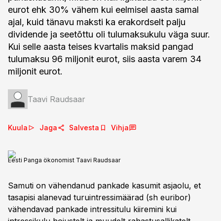
eurot ehk 30% vähem kui eelmisel aasta samal
ajal, kuid tänavu maksti ka erakordselt palju
dividende ja seetõttu oli tulumaksukulu väga suur.
Kui selle aasta teises kvartalis maksid pangad
tulumaksu 96 miljonit eurot, siis aasta varem 34
miljonit eurot.
Taavi Raudsaar
Kuula
Jaga
Salvesta
Vihja
Eesti Panga ökonomist Taavi Raudsaar
Samuti on vähendanud pankade kasumit asjaolu, et
tasapisi alanevad turuintressimäärad (sh euribor)
vähendavad pankade intressitulu kiiremini kui