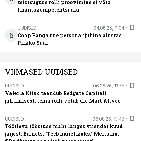
teistsuguse rolli proovimine ei võta
finantskompetentsi ära
UUDISED
04.08.26, 11:04
6
Coop Panga uue personalijuhina alustas
Pirkko Saar
VIIMASED UUDISED
UUDISED
06.08.26, 13:55
Valeria Kiisk taandub Redgate Capitali
juhtimisest, tema rolli võtab üle Mart Altvee
UUDISED
06.08.26, 13:48
Töötleva tööstuse maht langes viiendat kuud
järjest. Eamets: “Teeb murelikuks.” Mertsina: