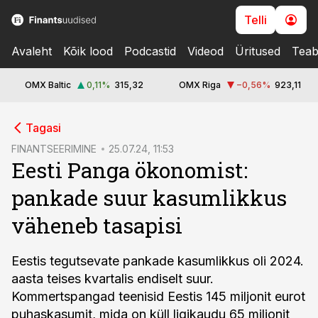
Telli
Avaleht
Kõik lood
Podcastid
Videod
Üritused
Teab
OMX Baltic
0,11
%
315,32
OMX Riga
−0,56
%
923,11
cebook
Tagasi
Twitter)
FINANTSEERIMINE
25.07.24, 11:53
Eesti Panga ökonomist:
kedIn
pankade suur kasumlikkus
ail
väheneb tasapisi
k
Eestis tegutsevate pankade kasumlikkus oli 2024.
aasta teises kvartalis endiselt suur.
Kommertspangad teenisid Eestis 145 miljonit eurot
puhaskasumit, mida on küll ligikaudu 65 miljonit