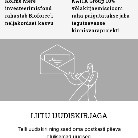
Kolme Mere
KAITA Group 10%
investeerimisfond
võlakirjaemissiooni
rahastab Bioforce´i
raha paigutatakse juba
neljakordset kasvu
tegutsevasse
kinnisvaraprojekti
LIITU UUDISKIRJAGA
Telli uudiskiri ning saad oma postkasti päeva
olulisemad uudised.