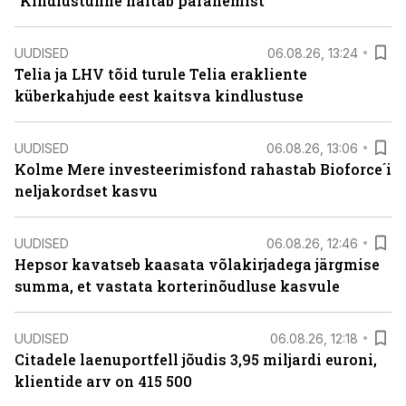
“Kindlustunne näitab paranemist”
UUDISED
06.08.26, 13:24
Telia ja LHV tõid turule Telia erakliente
küberkahjude eest kaitsva kindlustuse
UUDISED
06.08.26, 13:06
Kolme Mere investeerimisfond rahastab Bioforce´i
neljakordset kasvu
UUDISED
06.08.26, 12:46
Hepsor kavatseb kaasata võlakirjadega järgmise
summa, et vastata korterinõudluse kasvule
UUDISED
06.08.26, 12:18
Citadele laenuportfell jõudis 3,95 miljardi euroni,
klientide arv on 415 500