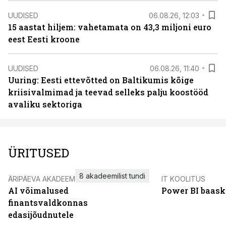
UUDISED
06.08.26, 12:03
15 aastat hiljem: vahetamata on 43,3 miljoni euro
eest Eesti kroone
UUDISED
06.08.26, 11:40
Uuring: Eesti ettevõtted on Baltikumis kõige
kriisivalmimad ja teevad selleks palju koostööd
avaliku sektoriga
ÜRITUSED
8 akadeemilist tundi
ÄRIPÄEVA AKADEEMIA
IT KOOLITUS
AI võimalused
Power BI baask
finantsvaldkonnas
edasijõudnutele