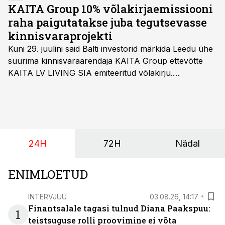
KAITA Group 10% võlakirjaemissiooni
raha paigutatakse juba tegutsevasse
kinnisvaraprojekti
Kuni 29. juulini said Balti investorid märkida Leedu ühe
suurima kinnisvaraarendaja KAITA Group ettevõtte
KAITA LV LIVING SIA emiteeritud võlakirju.
Kaheaastased võlakirjad pakuvad 10% aastast intressi
ja minimaalne investeerimissumma on 1000 eurot.
24H
72H
Nädal
ENIMLOETUD
INTERVJUU
03.08.26, 14:17
Finantsalale tagasi tulnud Diana Paakspuu:
1
teistsuguse rolli proovimine ei võta