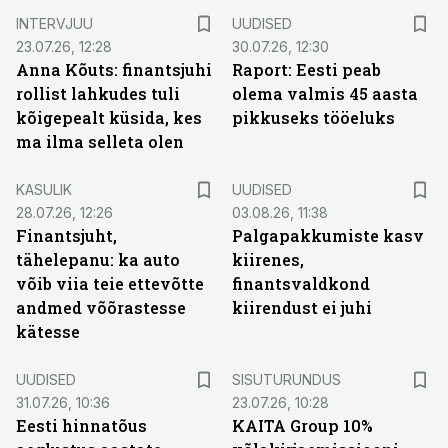
INTERVJUU
UUDISED
23.07.26, 12:28
30.07.26, 12:30
Anna Kõuts: finantsjuhi
Raport: Eesti peab
rollist lahkudes tuli
olema valmis 45 aasta
kõigepealt küsida, kes
pikkuseks tööeluks
ma ilma selleta olen
KASULIK
UUDISED
28.07.26, 12:26
03.08.26, 11:38
Finantsjuht,
Palgapakkumiste kasv
tähelepanu: ka auto
kiirenes,
võib viia teie ettevõtte
finantsvaldkond
andmed võõrastesse
kiirendust ei juhi
kätesse
ST
UUDISED
SISUTURUNDUS
31.07.26, 10:36
23.07.26, 10:28
Eesti hinnatõus
KAITA Group 10%