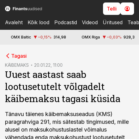
Telli
Avaleht
Kõik lood
Podcastid
Videod
Üritused
Teab
OMX Baltic
−0,15
%
314,98
OMX Riga
−0,03
%
928,3
cebook
Tagasi
Twitter)
KÄIBEMAKS
20.01.22, 11:00
Uuest aastast saab
kedIn
lootusetutelt võlgadelt
ail
käibemaksu tagasi küsida
k
Tänavu täienes käibemaksuseadus (KMS)
paragrahviga 291, mis sätestab tingimused, mille
alusel on maksukohustuslastel võimalus
vähendada enda maksukohustust lootusetutelt