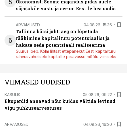
5
Ökonomist: Soome majandus pidas uuele
sõjašokile vastu ja see on Eestile hea uudis
ARVAMUSED
04.08.26, 15:36
Tallinna börsi juht: aeg on lõpetada
rääkimine kapitalituru potentsiaalist ja
6
hakata seda potentsiaali realiseerima
Suurus loeb. Kolm lihtsat ettepanekut Eesti kapitalituru
rahvusvahelisele kapitalile piisavasse mõõtu viimiseks
VIIMASED UUDISED
KASULIK
05.08.26, 09:22
Eksperdid annavad nõu: kuidas vältida levinud
vigu puhkusearvestuses
ARVAMUSED
04.08.26, 16:20