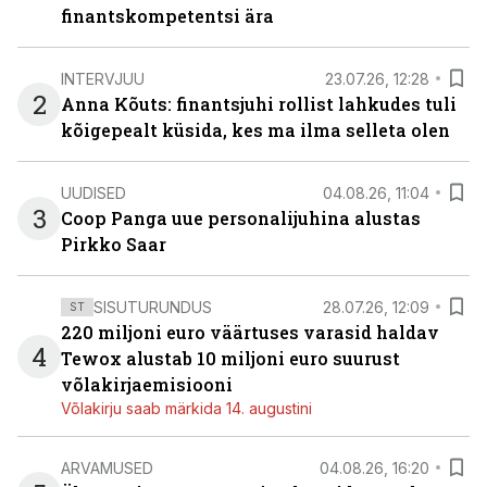
finantskompetentsi ära
INTERVJUU
23.07.26, 12:28
2
Anna Kõuts: finantsjuhi rollist lahkudes tuli
kõigepealt küsida, kes ma ilma selleta olen
UUDISED
04.08.26, 11:04
3
Coop Panga uue personalijuhina alustas
Pirkko Saar
SISUTURUNDUS
28.07.26, 12:09
ST
220 miljoni euro väärtuses varasid haldav
4
Tewox alustab 10 miljoni euro suurust
võlakirjaemisiooni
Võlakirju saab märkida 14. augustini
ARVAMUSED
04.08.26, 16:20