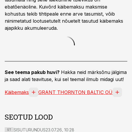
ebatõenäoline. Kuivõrd käibemaksu maksmise
kohustus tekib tihtipeale enne arve tasumist, võib
niinimetatud lootusetutelt nõuetelt tasutud käibemaks
ajapikku akumuleeruda.
See teema pakub huvi?
Hakka neid märksõnu jälgima
ja saad alati teavituse, kui sel teemal ilmub midagi uut!
Käibemaks
GRANT THORNTON BALTIC OÜ
SEOTUD LOOD
SISUTURUNDUS
23.07.26, 10:28
ST