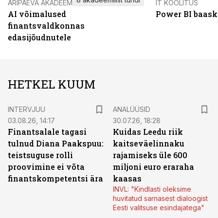
ÄRIPÄEVA AKADEEMIA
IT KOOLITUS
AI võimalused
Power BI baask
finantsvaldkonnas
edasijõudnutele
HETKEL KUUM
INTERVJUU
ANALÜÜSID
03.08.26, 14:17
30.07.26, 18:28
Finantsalale tagasi
Kuidas Leedu riik
tulnud Diana Paakspuu:
kaitseväelinnaku
teistsuguse rolli
rajamiseks üle 600
proovimine ei võta
miljoni euro eraraha
finantskompetentsi ära
kaasas
INVL: "Kindlasti oleksime
huvitatud sarnasest dialoogist
Eesti valitsuse esindajatega"