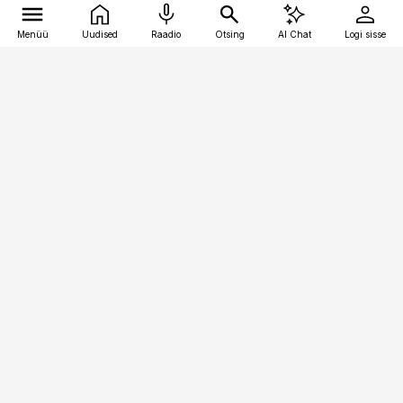
Menüü
Uudised
Raadio
Otsing
AI Chat
Logi sisse
Vana-Lõuna 39/1, 19094 Tallinn
(+372) 667 0111
finantsuudised@finantsuudised.ee
Telli
Reklaam
Firmast
Sisu kasutamisõigused
Ajakirjaniku
eetikakoodeks
Üldtingimused
Privaatsustingimused
Küpsiste poliitika
KKK