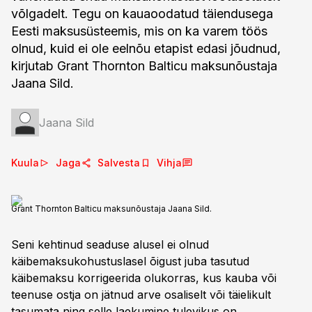
võlgadelt. Tegu on kauaoodatud täiendusega
Eesti maksusüsteemis, mis on ka varem töös
olnud, kuid ei ole eelnõu etapist edasi jõudnud,
kirjutab Grant Thornton Balticu maksunõustaja
Jaana Sild.
Jaana Sild
Kuula
Jaga
Salvesta
Vihja
Grant Thornton Balticu maksunõustaja Jaana Sild.
Seni kehtinud seaduse alusel ei olnud
käibemaksukohustuslasel õigust juba tasutud
käibemaksu korrigeerida olukorras, kus kauba või
teenuse ostja on jätnud arve osaliselt või täielikult
tasumata ning selle laekumine tulevikus on