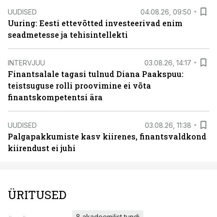
UUDISED
04.08.26, 09:50
Uuring: Eesti ettevõtted investeerivad enim
seadmetesse ja tehisintellekti
INTERVJUU
03.08.26, 14:17
Finantsalale tagasi tulnud Diana Paakspuu:
teistsuguse rolli proovimine ei võta
finantskompetentsi ära
UUDISED
03.08.26, 11:38
Palgapakkumiste kasv kiirenes, finantsvaldkond
kiirendust ei juhi
ÜRITUSED
8 akadeemilist tundi