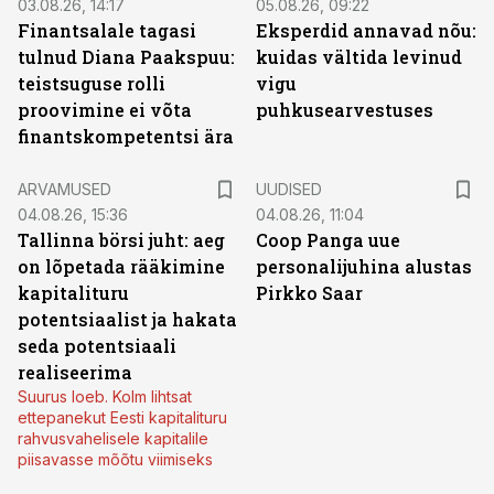
03.08.26, 14:17
05.08.26, 09:22
Finantsalale tagasi
Eksperdid annavad nõu:
tulnud Diana Paakspuu:
kuidas vältida levinud
teistsuguse rolli
vigu
proovimine ei võta
puhkusearvestuses
finantskompetentsi ära
ARVAMUSED
UUDISED
04.08.26, 15:36
04.08.26, 11:04
Tallinna börsi juht: aeg
Coop Panga uue
on lõpetada rääkimine
personalijuhina alustas
kapitalituru
Pirkko Saar
potentsiaalist ja hakata
seda potentsiaali
realiseerima
Suurus loeb. Kolm lihtsat
ettepanekut Eesti kapitalituru
rahvusvahelisele kapitalile
piisavasse mõõtu viimiseks