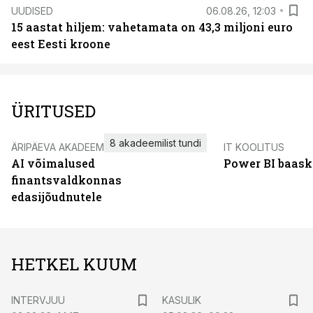
UUDISED
06.08.26, 12:03
15 aastat hiljem: vahetamata on 43,3 miljoni euro
eest Eesti kroone
ÜRITUSED
8 akadeemilist tundi
ÄRIPÄEVA AKADEEMIA
IT KOOLITUS
AI võimalused
Power BI baask
finantsvaldkonnas
edasijõudnutele
HETKEL KUUM
INTERVJUU
KASULIK