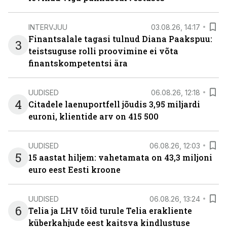
INTERVJUU
03.08.26, 14:17
Finantsalale tagasi tulnud Diana Paakspuu:
3
teistsuguse rolli proovimine ei võta
finantskompetentsi ära
UUDISED
06.08.26, 12:18
4
Citadele laenuportfell jõudis 3,95 miljardi
euroni, klientide arv on 415 500
UUDISED
06.08.26, 12:03
5
15 aastat hiljem: vahetamata on 43,3 miljoni
euro eest Eesti kroone
UUDISED
06.08.26, 13:24
6
Telia ja LHV tõid turule Telia erakliente
küberkahjude eest kaitsva kindlustuse