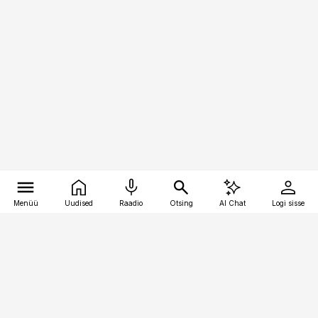
Menüü
Uudised
Raadio
Otsing
AI Chat
Logi sisse
Vana-Lõuna 39/1, 19094 Tallinn