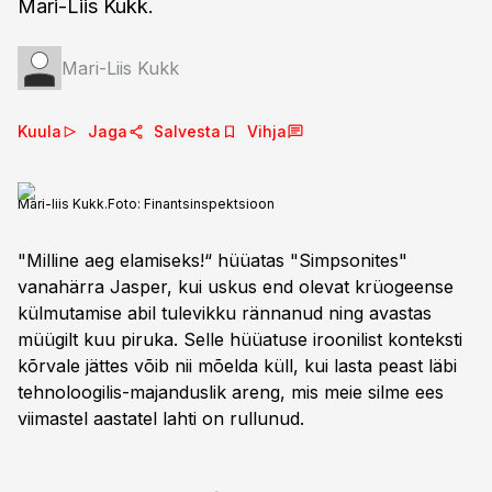
Mari-Liis Kukk.
Mari-Liis Kukk
Kuula
Jaga
Salvesta
Vihja
Mari-liis Kukk.
Foto:
Finantsinspektsioon
"Milline aeg elamiseks!“ hüüatas "Simpsonites"
vanahärra Jasper, kui uskus end olevat krüogeense
külmutamise abil tulevikku rännanud ning avastas
müügilt kuu piruka. Selle hüüatuse iroonilist konteksti
kõrvale jättes võib nii mõelda küll, kui lasta peast läbi
tehnoloogilis-majanduslik areng, mis meie silme ees
viimastel aastatel lahti on rullunud.