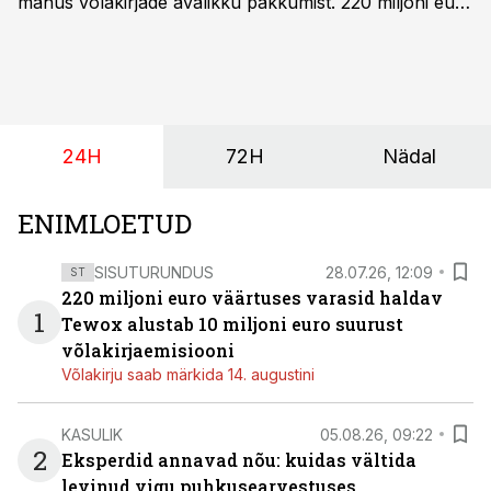
mahus võlakirjade avalikku pakkumist. 220 miljoni euro
suurust kaubanduskinnisvara portfelli haldav äriühing
pakub Baltimaade investoritele 8% aastatootlust
(intressi), võlakirjade märkimine kestab kuni 14.
augustini.
24H
72H
Nädal
ENIMLOETUD
SISUTURUNDUS
28.07.26, 12:09
ST
220 miljoni euro väärtuses varasid haldav
1
Tewox alustab 10 miljoni euro suurust
võlakirjaemisiooni
Võlakirju saab märkida 14. augustini
KASULIK
05.08.26, 09:22
2
Eksperdid annavad nõu: kuidas vältida
levinud vigu puhkusearvestuses