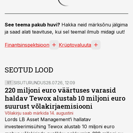
See teema pakub huvi?
Hakka neid märksõnu jälgima
ja saad alati teavituse, kui sel teemal ilmub midagi uut!
Finantsinspektsioon
Krüptovaluuta
SEOTUD LOOD
SISUTURUNDUS
28.07.26, 12:09
ST
220 miljoni euro väärtuses varasid
haldav Tewox alustab 10 miljoni euro
suurust võlakirjaemisiooni
Võlakirju saab märkida 14. augustini
Lords LB Asset Management’i hallatav
investeerimisühing Tewox alustab 10 miljoni euro