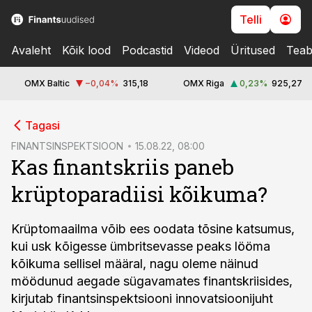
Telli
Avaleht
Kõik lood
Podcastid
Videod
Üritused
Teab
OMX Baltic
−0,04
%
315,18
OMX Riga
0,23
%
925,27
cebook
Tagasi
Twitter)
FINANTSINSPEKTSIOON
15.08.22, 08:00
Kas finantskriis paneb
kedIn
krüptoparadiisi kõikuma?
ail
k
Krüptomaailma võib ees oodata tõsine katsumus,
kui usk kõigesse ümbritsevasse peaks lööma
kõikuma sellisel määral, nagu oleme näinud
möödunud aegade sügavamates finantskriisides,
kirjutab finantsinspektsiooni innovatsioonijuht