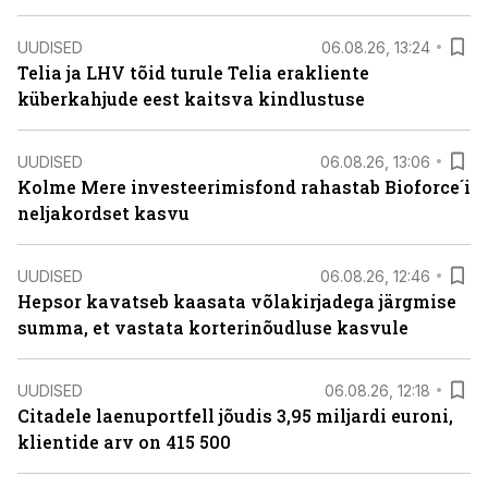
UUDISED
06.08.26, 13:24
Telia ja LHV tõid turule Telia erakliente
küberkahjude eest kaitsva kindlustuse
UUDISED
06.08.26, 13:06
Kolme Mere investeerimisfond rahastab Bioforce´i
neljakordset kasvu
UUDISED
06.08.26, 12:46
Hepsor kavatseb kaasata võlakirjadega järgmise
summa, et vastata korterinõudluse kasvule
UUDISED
06.08.26, 12:18
Citadele laenuportfell jõudis 3,95 miljardi euroni,
klientide arv on 415 500