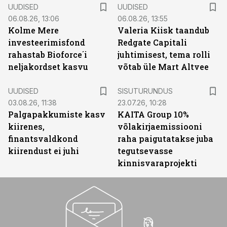
UUDISED
UUDISED
06.08.26, 13:06
06.08.26, 13:55
Kolme Mere
Valeria Kiisk taandub
investeerimisfond
Redgate Capitali
rahastab Bioforce´i
juhtimisest, tema rolli
neljakordset kasvu
võtab üle Mart Altvee
ST
UUDISED
SISUTURUNDUS
03.08.26, 11:38
23.07.26, 10:28
Palgapakkumiste kasv
KAITA Group 10%
kiirenes,
võlakirjaemissiooni
finantsvaldkond
raha paigutatakse juba
kiirendust ei juhi
tegutsevasse
kinnisvaraprojekti