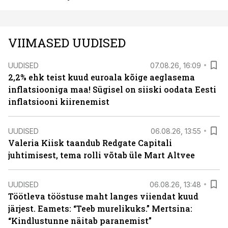
VIIMASED UUDISED
UUDISED
07.08.26, 16:09
2,2% ehk teist kuud euroala kõige aeglasema
inflatsiooniga maa! Sügisel on siiski oodata Eesti
inflatsiooni kiirenemist
UUDISED
06.08.26, 13:55
Valeria Kiisk taandub Redgate Capitali
juhtimisest, tema rolli võtab üle Mart Altvee
UUDISED
06.08.26, 13:48
Töötleva tööstuse maht langes viiendat kuud
järjest. Eamets: “Teeb murelikuks.” Mertsina:
“Kindlustunne näitab paranemist”