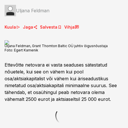
Uljana Feldman
Kuula
Jaga
Salvesta
Vihja
Uljana Feldman, Grant Thornton Baltic OÜ juhtiv õigusnõustaja
Foto:
Egert Kamenik
Ettevõtte netovara ei vasta seaduses sätestatud
nõuetele, kui see on vähem kui pool
osa/aktsiakapitalist või vähem kui äriseadustikus
nimetatud osa/aktsiakapitali minimaalne suurus. See
tähendab, et osaühingul peab netovara olema
vähemalt 2500 eurot ja aktsiaseltsil 25 000 eurot.