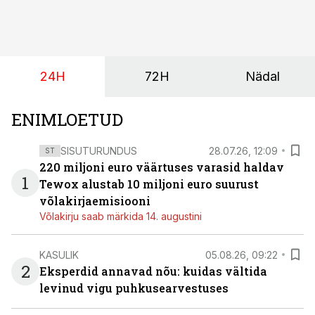
pakub Baltimaade investoritele 8% aastatootlust
(intressi), võlakirjade märkimine kestab kuni 14.
augustini.
24H
72H
Nädal
ENIMLOETUD
SISUTURUNDUS
28.07.26, 12:09
ST
220 miljoni euro väärtuses varasid haldav
1
Tewox alustab 10 miljoni euro suurust
võlakirjaemisiooni
Võlakirju saab märkida 14. augustini
KASULIK
05.08.26, 09:22
2
Eksperdid annavad nõu: kuidas vältida
levinud vigu puhkusearvestuses