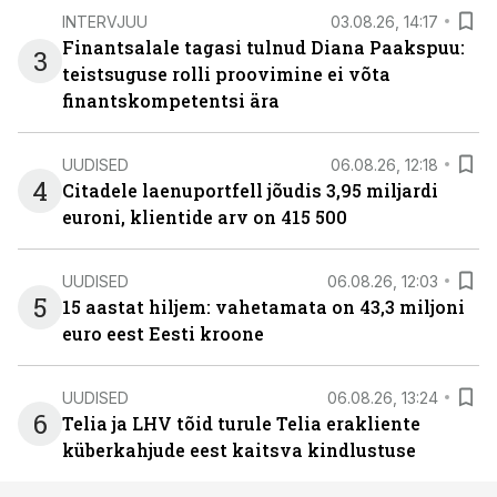
INTERVJUU
03.08.26, 14:17
Finantsalale tagasi tulnud Diana Paakspuu:
3
teistsuguse rolli proovimine ei võta
finantskompetentsi ära
UUDISED
06.08.26, 12:18
4
Citadele laenuportfell jõudis 3,95 miljardi
euroni, klientide arv on 415 500
UUDISED
06.08.26, 12:03
5
15 aastat hiljem: vahetamata on 43,3 miljoni
euro eest Eesti kroone
UUDISED
06.08.26, 13:24
6
Telia ja LHV tõid turule Telia erakliente
küberkahjude eest kaitsva kindlustuse