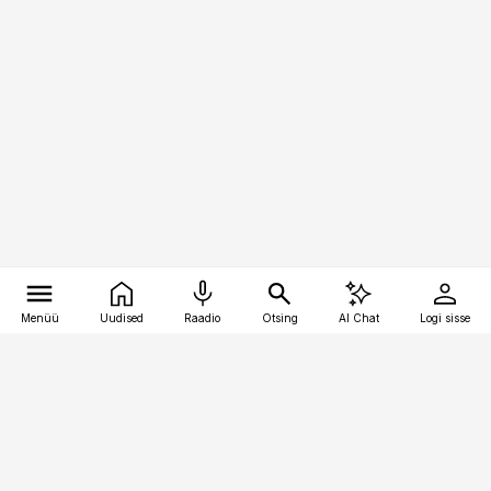
Menüü
Uudised
Raadio
Otsing
AI Chat
Logi sisse
Vana-Lõuna 39/1, 19094 Tallinn