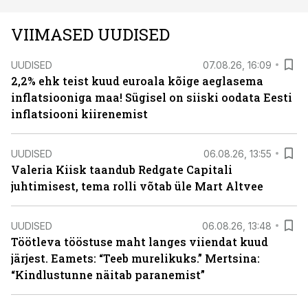
VIIMASED UUDISED
UUDISED
07.08.26, 16:09
2,2% ehk teist kuud euroala kõige aeglasema
inflatsiooniga maa! Sügisel on siiski oodata Eesti
inflatsiooni kiirenemist
UUDISED
06.08.26, 13:55
Valeria Kiisk taandub Redgate Capitali
juhtimisest, tema rolli võtab üle Mart Altvee
UUDISED
06.08.26, 13:48
Töötleva tööstuse maht langes viiendat kuud
järjest. Eamets: “Teeb murelikuks.” Mertsina:
“Kindlustunne näitab paranemist”