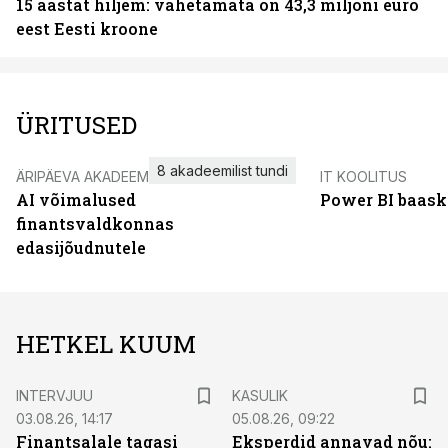
15 aastat hiljem: vahetamata on 43,3 miljoni euro
eest Eesti kroone
ÜRITUSED
8 akadeemilist tundi
ÄRIPÄEVA AKADEEMIA
IT KOOLITUS
AI võimalused
Power BI baask
finantsvaldkonnas
edasijõudnutele
HETKEL KUUM
INTERVJUU
KASULIK
03.08.26, 14:17
05.08.26, 09:22
Finantsalale tagasi
Eksperdid annavad nõu: