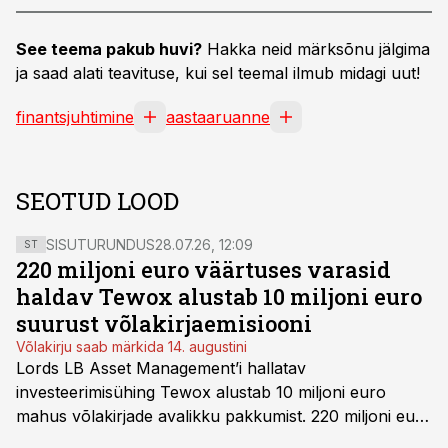
See teema pakub huvi?
Hakka neid märksõnu jälgima
ja saad alati teavituse, kui sel teemal ilmub midagi uut!
finantsjuhtimine
aastaaruanne
SEOTUD LOOD
SISUTURUNDUS
28.07.26, 12:09
ST
220 miljoni euro väärtuses varasid
haldav Tewox alustab 10 miljoni euro
suurust võlakirjaemisiooni
Võlakirju saab märkida 14. augustini
Lords LB Asset Management’i hallatav
investeerimisühing Tewox alustab 10 miljoni euro
mahus võlakirjade avalikku pakkumist. 220 miljoni euro
suurust kaubanduskinnisvara portfelli haldav äriühing