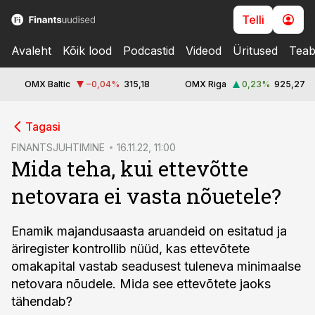
Telli
Avaleht
Kõik lood
Podcastid
Videod
Üritused
Teab
OMX Baltic
−0,04
%
315,18
OMX Riga
0,23
%
925,27
cebook
Tagasi
Twitter)
FINANTSJUHTIMINE
16.11.22, 11:00
Mida teha, kui ettevõtte
kedIn
netovara ei vasta nõuetele?
ail
k
Enamik majandusaasta aruandeid on esitatud ja
äriregister kontrollib nüüd, kas ettevõtete
omakapital vastab seadusest tuleneva minimaalse
netovara nõudele. Mida see ettevõtete jaoks
tähendab?