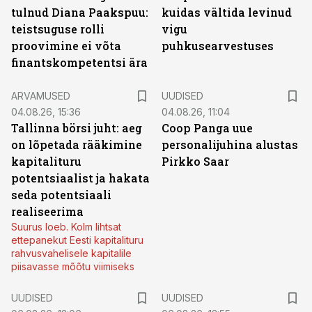
tulnud Diana Paakspuu:
kuidas vältida levinud
teistsuguse rolli
vigu
proovimine ei võta
puhkusearvestuses
finantskompetentsi ära
ARVAMUSED
UUDISED
04.08.26, 15:36
04.08.26, 11:04
Tallinna börsi juht: aeg
Coop Panga uue
on lõpetada rääkimine
personalijuhina alustas
kapitalituru
Pirkko Saar
potentsiaalist ja hakata
seda potentsiaali
realiseerima
Suurus loeb. Kolm lihtsat
ettepanekut Eesti kapitalituru
rahvusvahelisele kapitalile
piisavasse mõõtu viimiseks
UUDISED
UUDISED