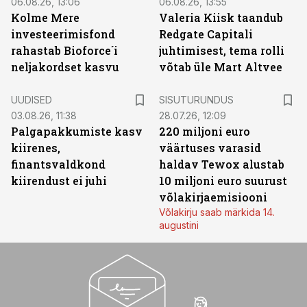
06.08.26, 13:06
06.08.26, 13:55
Kolme Mere
Valeria Kiisk taandub
investeerimisfond
Redgate Capitali
rahastab Bioforce´i
juhtimisest, tema rolli
neljakordset kasvu
võtab üle Mart Altvee
ST
UUDISED
SISUTURUNDUS
03.08.26, 11:38
28.07.26, 12:09
Palgapakkumiste kasv
220 miljoni euro
kiirenes,
väärtuses varasid
finantsvaldkond
haldav Tewox alustab
kiirendust ei juhi
10 miljoni euro suurust
võlakirjaemisiooni
Võlakirju saab märkida 14.
augustini