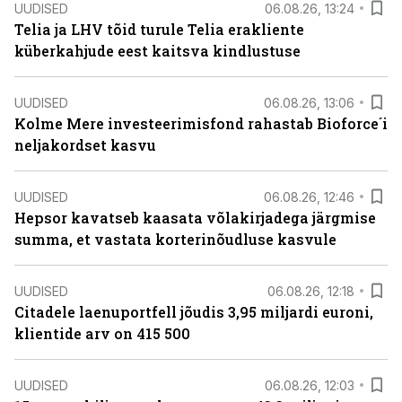
UUDISED
06.08.26, 13:24
Telia ja LHV tõid turule Telia erakliente
küberkahjude eest kaitsva kindlustuse
UUDISED
06.08.26, 13:06
Kolme Mere investeerimisfond rahastab Bioforce´i
neljakordset kasvu
UUDISED
06.08.26, 12:46
Hepsor kavatseb kaasata võlakirjadega järgmise
summa, et vastata korterinõudluse kasvule
UUDISED
06.08.26, 12:18
Citadele laenuportfell jõudis 3,95 miljardi euroni,
klientide arv on 415 500
UUDISED
06.08.26, 12:03