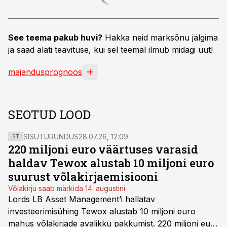
See teema pakub huvi?
Hakka neid märksõnu jälgima
ja saad alati teavituse, kui sel teemal ilmub midagi uut!
majandusprognoos
SEOTUD LOOD
SISUTURUNDUS
28.07.26, 12:09
ST
220 miljoni euro väärtuses varasid
haldav Tewox alustab 10 miljoni euro
suurust võlakirjaemisiooni
Võlakirju saab märkida 14. augustini
Lords LB Asset Management’i hallatav
investeerimisühing Tewox alustab 10 miljoni euro
mahus võlakirjade avalikku pakkumist. 220 miljoni euro