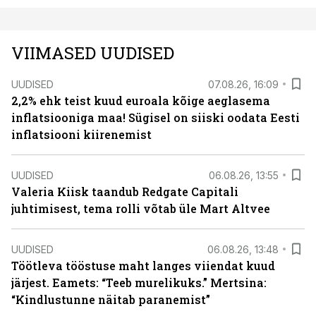
VIIMASED UUDISED
UUDISED
07.08.26, 16:09
2,2% ehk teist kuud euroala kõige aeglasema
inflatsiooniga maa! Sügisel on siiski oodata Eesti
inflatsiooni kiirenemist
UUDISED
06.08.26, 13:55
Valeria Kiisk taandub Redgate Capitali
juhtimisest, tema rolli võtab üle Mart Altvee
UUDISED
06.08.26, 13:48
Töötleva tööstuse maht langes viiendat kuud
järjest. Eamets: “Teeb murelikuks.” Mertsina:
“Kindlustunne näitab paranemist”