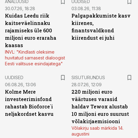
ANALÜÜSID
UUDISED
30.07.26, 18:28
03.08.26, 11:38
Kuidas Leedu riik
Palgapakkumiste kasv
kaitseväelinnaku
kiirenes,
rajamiseks üle 600
finantsvaldkond
miljoni euro eraraha
kiirendust ei juhi
kaasas
INVL: "Kindlasti oleksime
huvitatud sarnasest dialoogist
Eesti valitsuse esindajatega"
ST
UUDISED
SISUTURUNDUS
06.08.26, 13:06
28.07.26, 12:09
Kolme Mere
220 miljoni euro
investeerimisfond
väärtuses varasid
rahastab Bioforce´i
haldav Tewox alustab
neljakordset kasvu
10 miljoni euro suurust
võlakirjaemisiooni
Võlakirju saab märkida 14.
augustini