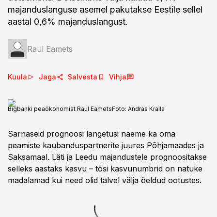
majanduslanguse asemel pakutakse Eestile sellel
aastal 0,6% majanduslangust.
Raul Eamets
Kuula
Jaga
Salvesta
Vihja
Bigbanki peaökonomist Raul Eamets
Foto:
Andras Kralla
Sarnaseid prognoosi langetusi näeme ka oma
peamiste kaubanduspartnerite juures Põhjamaades ja
Saksamaal. Läti ja Leedu majandustele prognoositakse
selleks aastaks kasvu – tõsi kasvunumbrid on natuke
madalamad kui need olid talvel välja öeldud ootustes.