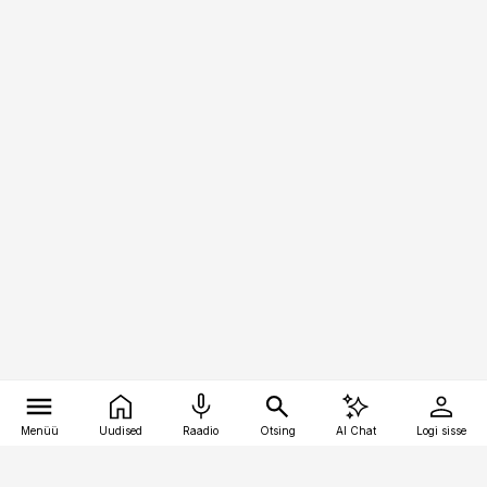
Menüü
Uudised
Raadio
Otsing
AI Chat
Logi sisse