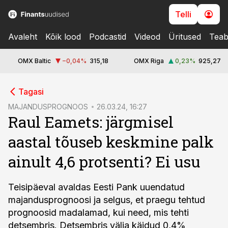
Telli
Avaleht
Kõik lood
Podcastid
Videod
Üritused
Teab
OMX Baltic
−0,04
%
315,18
OMX Riga
0,23
%
925,27
cebook
Tagasi
Twitter)
MAJANDUSPROGNOOS
26.03.24, 16:27
Raul Eamets: järgmisel
kedIn
aastal tõuseb keskmine palk
ail
ainult 4,6 protsenti? Ei usu
k
Teisipäeval avaldas Eesti Pank uuendatud
majandusprognoosi ja selgus, et praegu tehtud
prognoosid madalamad, kui need, mis tehti
detsembris. Detsembris välja käidud 0,4%