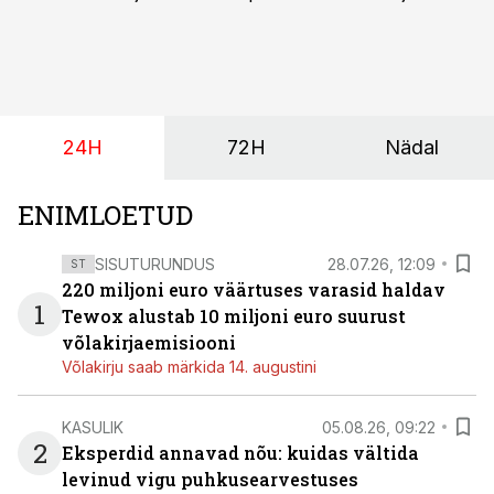
suurust kaubanduskinnisvara portfelli haldav äriühing
pakub Baltimaade investoritele 8% aastatootlust
(intressi), võlakirjade märkimine kestab kuni 14.
augustini.
24H
72H
Nädal
ENIMLOETUD
SISUTURUNDUS
28.07.26, 12:09
ST
220 miljoni euro väärtuses varasid haldav
1
Tewox alustab 10 miljoni euro suurust
võlakirjaemisiooni
Võlakirju saab märkida 14. augustini
KASULIK
05.08.26, 09:22
2
Eksperdid annavad nõu: kuidas vältida
levinud vigu puhkusearvestuses