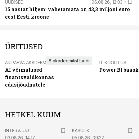
UUDISED
06.08.26, 12:03
15 aastat hiljem: vahetamata on 43,3 miljoni euro
eest Eesti kroone
ÜRITUSED
8 akadeemilist tundi
ÄRIPÄEVA AKADEEMIA
IT KOOLITUS
AI võimalused
Power BI baask
finantsvaldkonnas
edasijõudnutele
HETKEL KUUM
INTERVJUU
KASULIK
03.08.26, 14:17
05.08.26, 09:22