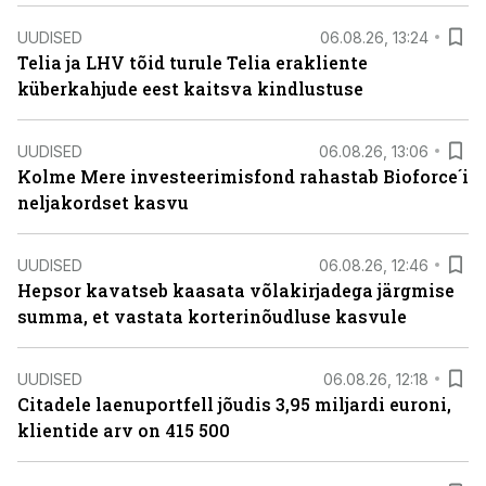
UUDISED
06.08.26, 13:24
Telia ja LHV tõid turule Telia erakliente
küberkahjude eest kaitsva kindlustuse
UUDISED
06.08.26, 13:06
Kolme Mere investeerimisfond rahastab Bioforce´i
neljakordset kasvu
UUDISED
06.08.26, 12:46
Hepsor kavatseb kaasata võlakirjadega järgmise
summa, et vastata korterinõudluse kasvule
UUDISED
06.08.26, 12:18
Citadele laenuportfell jõudis 3,95 miljardi euroni,
klientide arv on 415 500