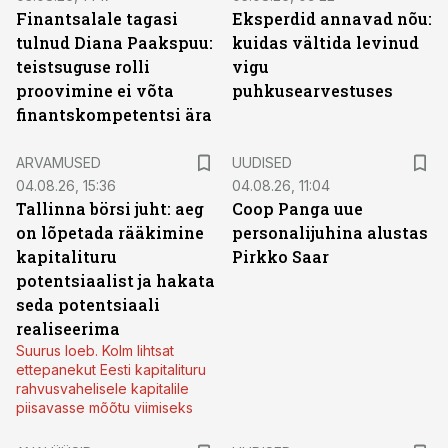
Finantsalale tagasi
Eksperdid annavad nõu:
tulnud Diana Paakspuu:
kuidas vältida levinud
teistsuguse rolli
vigu
proovimine ei võta
puhkusearvestuses
finantskompetentsi ära
ARVAMUSED
UUDISED
04.08.26, 15:36
04.08.26, 11:04
Tallinna börsi juht: aeg
Coop Panga uue
on lõpetada rääkimine
personalijuhina alustas
kapitalituru
Pirkko Saar
potentsiaalist ja hakata
seda potentsiaali
realiseerima
Suurus loeb. Kolm lihtsat
ettepanekut Eesti kapitalituru
rahvusvahelisele kapitalile
piisavasse mõõtu viimiseks