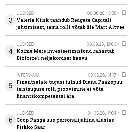
UUDISED
06.08.26, 13:55
3
Valeria Kiisk taandub Redgate Capitali
juhtimisest, tema rolli võtab üle Mart Altvee
UUDISED
06.08.26, 13:06
4
Kolme Mere investeerimisfond rahastab
Bioforce´i neljakordset kasvu
INTERVJUU
03.08.26, 14:17
Finantsalale tagasi tulnud Diana Paakspuu:
5
teistsuguse rolli proovimine ei võta
finantskompetentsi ära
UUDISED
04.08.26, 11:04
6
Coop Panga uue personalijuhina alustas
Pirkko Saar