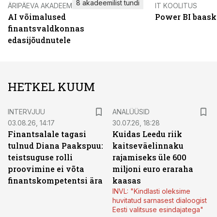
8 akadeemilist tundi
ÄRIPÄEVA AKADEEMIA
IT KOOLITUS
AI võimalused
Power BI baask
finantsvaldkonnas
edasijõudnutele
HETKEL KUUM
INTERVJUU
ANALÜÜSID
03.08.26, 14:17
30.07.26, 18:28
Finantsalale tagasi
Kuidas Leedu riik
tulnud Diana Paakspuu:
kaitseväelinnaku
teistsuguse rolli
rajamiseks üle 600
proovimine ei võta
miljoni euro eraraha
finantskompetentsi ära
kaasas
INVL: "Kindlasti oleksime
huvitatud sarnasest dialoogist
Eesti valitsuse esindajatega"