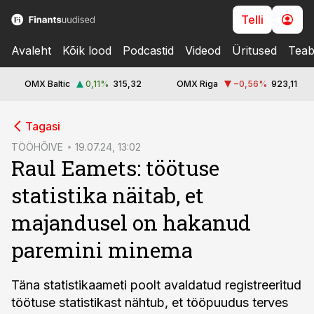
Telli
Avaleht
Kõik lood
Podcastid
Videod
Üritused
Teab
OMX Baltic
0,11
%
315,32
OMX Riga
−0,56
%
923,11
cebook
Tagasi
Twitter)
TÖÖHÕIVE
19.07.24, 13:02
Raul Eamets: töötuse
kedIn
statistika näitab, et
ail
majandusel on hakanud
k
paremini minema
Täna statistikaameti poolt avaldatud registreeritud
töötuse statistikast nähtub, et tööpuudus terves