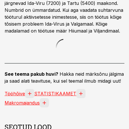
järgnevad Ida-Viru (7200) ja Tartu (5400) maakond.
Numbrid on ümmardatud. Kui aga vaadata suhtarvuna
tööturul aktiivsetesse inimestesse, siis on töötus kõige
tõsisem probleem Ida-Virus ja Valgamaal. Kõige
madalamad on töötuse määr Hiiumaal ja Viljandimaal.
See teema pakub huvi?
Hakka neid märksõnu jälgima
ja saad alati teavituse, kui sel teemal ilmub midagi uut!
Tööhõive
STATISTIKAAMET
Makromajandus
SEOTUD LOOD