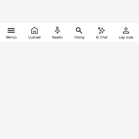
Menüü
Uudised
Raadio
Otsing
AI Chat
Logi sisse
Vana-Lõuna 39/1, 19094 Tallinn
(+372) 667 0111
finantsuudised@finantsuudised.ee
Telli
Reklaam
Firmast