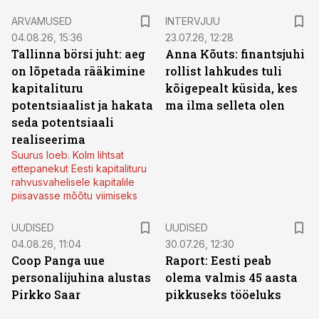
ARVAMUSED
INTERVJUU
04.08.26, 15:36
23.07.26, 12:28
Tallinna börsi juht: aeg
Anna Kõuts: finantsjuhi
on lõpetada rääkimine
rollist lahkudes tuli
kapitalituru
kõigepealt küsida, kes
potentsiaalist ja hakata
ma ilma selleta olen
seda potentsiaali
realiseerima
Suurus loeb. Kolm lihtsat
ettepanekut Eesti kapitalituru
rahvusvahelisele kapitalile
piisavasse mõõtu viimiseks
UUDISED
UUDISED
04.08.26, 11:04
30.07.26, 12:30
Coop Panga uue
Raport: Eesti peab
personalijuhina alustas
olema valmis 45 aasta
Pirkko Saar
pikkuseks tööeluks