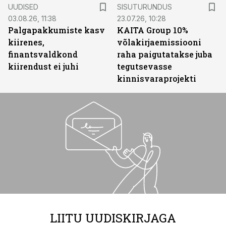
ST
UUDISED
SISUTURUNDUS
03.08.26, 11:38
23.07.26, 10:28
Palgapakkumiste kasv
KAITA Group 10%
kiirenes,
võlakirjaemissiooni
finantsvaldkond
raha paigutatakse juba
kiirendust ei juhi
tegutsevasse
kinnisvaraprojekti
LIITU UUDISKIRJAGA