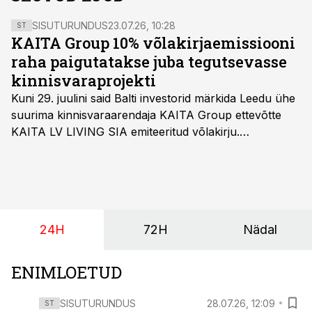
SISUTURUNDUS
23.07.26, 10:28
ST
KAITA Group 10% võlakirjaemissiooni
raha paigutatakse juba tegutsevasse
kinnisvaraprojekti
Kuni 29. juulini said Balti investorid märkida Leedu ühe
suurima kinnisvaraarendaja KAITA Group ettevõtte
KAITA LV LIVING SIA emiteeritud võlakirju.
Kaheaastased võlakirjad pakuvad 10% aastast intressi
ja minimaalne investeerimissumma on 1000 eurot.
24H
72H
Nädal
ENIMLOETUD
SISUTURUNDUS
28.07.26, 12:09
ST