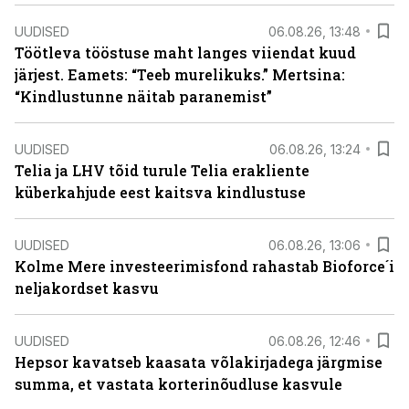
UUDISED
06.08.26, 13:48
Töötleva tööstuse maht langes viiendat kuud
järjest. Eamets: “Teeb murelikuks.” Mertsina:
“Kindlustunne näitab paranemist”
UUDISED
06.08.26, 13:24
Telia ja LHV tõid turule Telia erakliente
küberkahjude eest kaitsva kindlustuse
UUDISED
06.08.26, 13:06
Kolme Mere investeerimisfond rahastab Bioforce´i
neljakordset kasvu
UUDISED
06.08.26, 12:46
Hepsor kavatseb kaasata võlakirjadega järgmise
summa, et vastata korterinõudluse kasvule