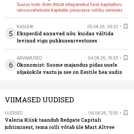
Suurus loeb. Kolm lihtsat ettepanekut Eesti kapitalituru
rahvusvahelisele kapitalile piisavasse mõõtu viimiseks
KASULIK
05.08.26, 09:22
5
Eksperdid annavad nõu: kuidas vältida
levinud vigu puhkusearvestuses
ARVAMUSED
04.08.26, 16:20
6
Ökonomist: Soome majandus pidas uuele
sõjašokile vastu ja see on Eestile hea uudis
VIIMASED UUDISED
UUDISED
06.08.26, 13:55
Valeria Kiisk taandub Redgate Capitali
juhtimisest, tema rolli võtab üle Mart Altvee