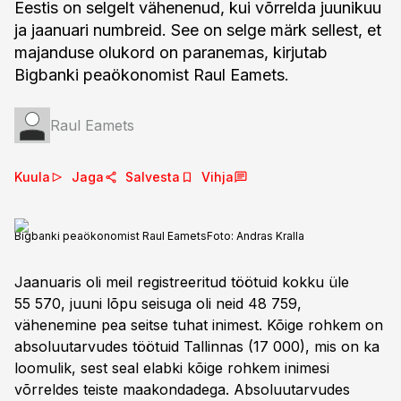
Eestis on selgelt vähenenud, kui võrrelda juunikuu
ja jaanuari numbreid. See on selge märk sellest, et
majanduse olukord on paranemas, kirjutab
Bigbanki peaökonomist Raul Eamets.
Raul Eamets
Kuula
Jaga
Salvesta
Vihja
Bigbanki peaökonomist Raul Eamets
Foto:
Andras Kralla
Jaanuaris oli meil registreeritud töötuid kokku üle
55 570, juuni lõpu seisuga oli neid 48 759,
vähenemine pea seitse tuhat inimest. Kõige rohkem on
absoluutarvudes töötuid Tallinnas (17 000), mis on ka
loomulik, sest seal elabki kõige rohkem inimesi
võrreldes teiste maakondadega. Absoluutarvudes