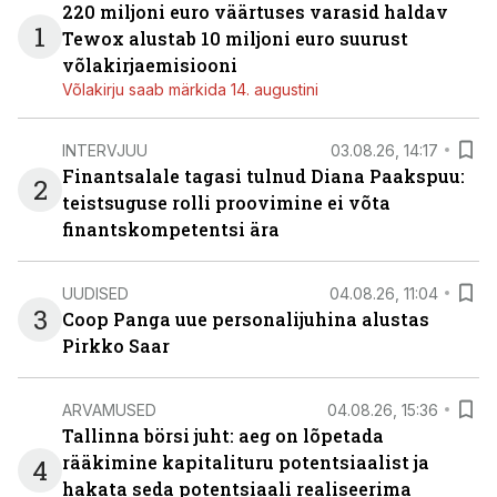
220 miljoni euro väärtuses varasid haldav
1
Tewox alustab 10 miljoni euro suurust
võlakirjaemisiooni
Võlakirju saab märkida 14. augustini
INTERVJUU
03.08.26, 14:17
Finantsalale tagasi tulnud Diana Paakspuu:
2
teistsuguse rolli proovimine ei võta
finantskompetentsi ära
UUDISED
04.08.26, 11:04
3
Coop Panga uue personalijuhina alustas
Pirkko Saar
ARVAMUSED
04.08.26, 15:36
Tallinna börsi juht: aeg on lõpetada
rääkimine kapitalituru potentsiaalist ja
4
hakata seda potentsiaali realiseerima