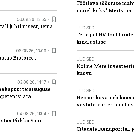
Töötleva tööstuse maht 
murelikuks.” Mertsina:
06.08.26, 13:55
tali juhtimisest, tema
UUDISED
Telia ja LHV tõid turul
kindlustuse
06.08.26, 13:06
stab Bioforce´i
UUDISED
Kolme Mere investeerim
kasvu
03.08.26, 14:17
aakspuu: teistsuguse
UUDISED
mpetentsi ära
Hepsor kavatseb kaasa
vastata korterinõudlus
04.08.26, 11:04
ustas Pirkko Saar
UUDISED
Citadele laenuportfell j