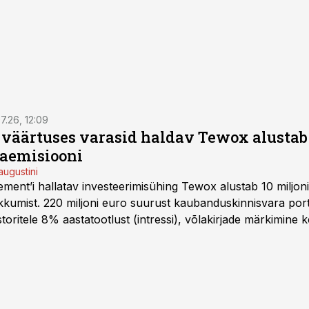
7.26, 12:09
o väärtuses varasid haldav Tewox alustab 
jaemisiooni
augustini
ent’i hallatav investeerimisühing Tewox alustab 10 miljo
kkumist. 220 miljoni euro suurust kaubanduskinnisvara portf
oritele 8% aastatootlust (intressi), võlakirjade märkimine k