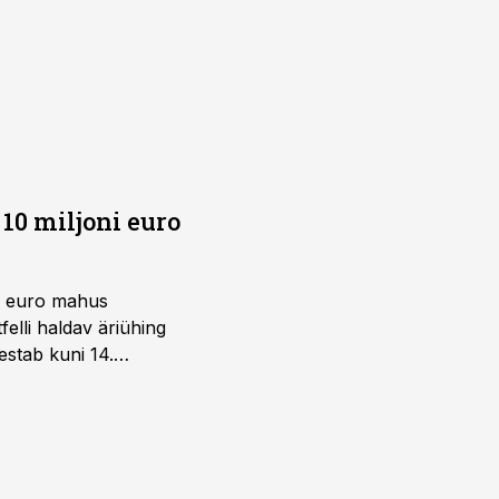
10 miljoni euro
ni euro mahus
elli haldav äriühing
estab kuni 14.