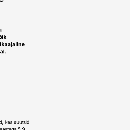
a
õik
ikaajaline
al.
d, kes suutsid
 aastaga 5,9