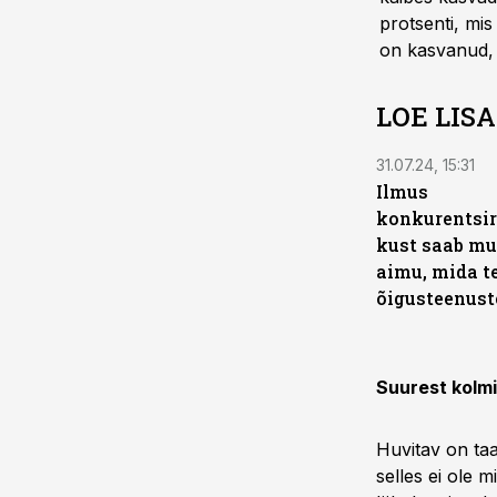
protsenti, mis
on kasvanud, k
LOE LIS
31.07.24, 15:31
Ilmus
konkurentsir
kust saab m
aimu, mida t
õigusteenust
Suurest kolmi
Huvitav on taa
selles ei ole m