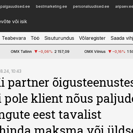
palgauudised.ee
bestmarketing.ee
personaliuudised.ee
aripaev.e
Infopank
Radar
Teabevara
Töö
Sisuturundus
Võlaregister
Saada vih
OMX Tallinn
−0,06
%
2 157,09
OMX Vilnius
−0,16
%
1 5
08.24, 10:43
 partner õigusteenustes
i pole klient nõus paljud
ngute eest tavalist
hinda maksma või ülds