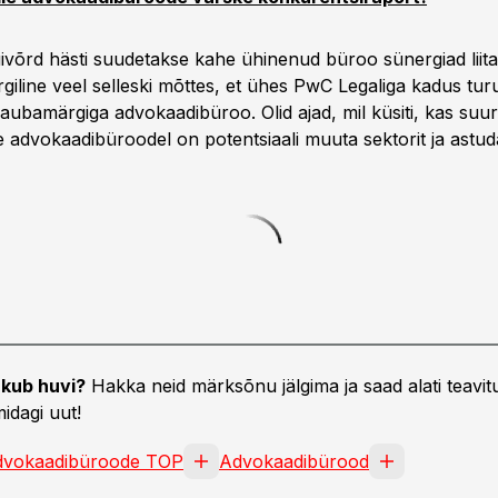
uivõrd hästi suudetakse kahe ühinenud büroo sünergiad liit
iline veel selleski mõttes, et ühes PwC Legaliga kadus tur
kaubamärgiga advokaadibüroo. Olid ajad, mil küsiti, kas suur
e advokaadibüroodel on potentsiaali muuta sektorit ja astuda 
kub huvi?
Hakka neid märksõnu jälgima ja saad alati teavitu
idagi uut!
dvokaadibüroode TOP
Advokaadibürood