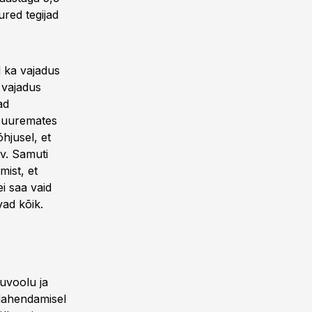
ured tegijad
d ka vajadus
n vajadus
ad
 suuremates
hjusel, et
av. Samuti
mist, et
ei saa vaid
vad kõik.
tuvoolu ja
e lahendamisel