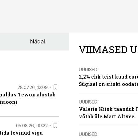
Nädal
VIIMASED U
UUDISED
2,2% ehk teist kuud eu
Sügisel on siiski oodat
28.07.26, 12:09
 haldav Tewox alustab
isiooni
UUDISED
Valeria Kiisk taandub R
võtab üle Mart Altvee
05.08.26, 09:22
tida levinud vigu
UUDISED