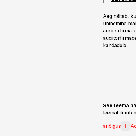
Aeg näitab, k
ühinemine märg
audiitorfirma 
audiitorfirmad
kandadele.
See teema pa
teemal ilmub m
äriõigus
A