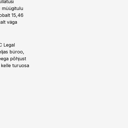
llatusi
ti müügitulu
Cobalt 15,46
alt väga
C Legal
eljas büroo,
seega põhjust
 kelle turuosa