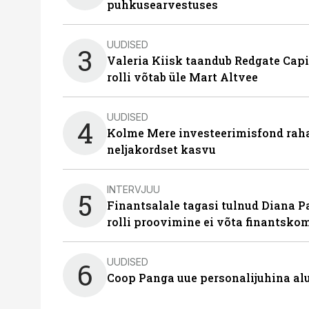
puhkusearvestuses
UUDISED
3
Valeria Kiisk taandub Redgate Capi
rolli võtab üle Mart Altvee
UUDISED
4
Kolme Mere investeerimisfond raha
neljakordset kasvu
INTERVJUU
5
Finantsalale tagasi tulnud Diana P
rolli proovimine ei võta finantsko
UUDISED
6
Coop Panga uue personalijuhina al