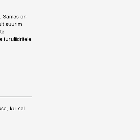
a. Samas on
ult suurim
te
turuliidritele
se, kui sel