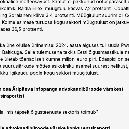
okaatide mõtteosavust. Samuti ei pakkunud ootuspäraselt ü
esikolmik. Raidla Ellexi müügitulu kasvas 7,2 protsenti, Cobal
ning Soraianeni käive 3,4 protsenti. Müügitulult suurim oli 
. Kolme esimese turuosa kogu sektori müügitulust on jätkuv
ades 36,5 protsenti.
a ühe olulise ühinemise: 2024. aasta alguses tuli uudis Pw
S Balticuga. Selle tulemusena tekkis Eesti õigusmaastikule n
ve ületab tõenäoliselt kümne miljoni euro piiri. Edaspidi on 
e suurusjärkude mõttes esikolmiku asemel suurest nelikust,
ku ligikaudu poole kogu sektori müügitulust.
on osa Äripäeva Infopanga advokaadibüroode värskest
siraportist.
a, mis täpselt õigusteenuste sektoris toimub?
ulle advokaadibüroode värske konkurentsiraport!