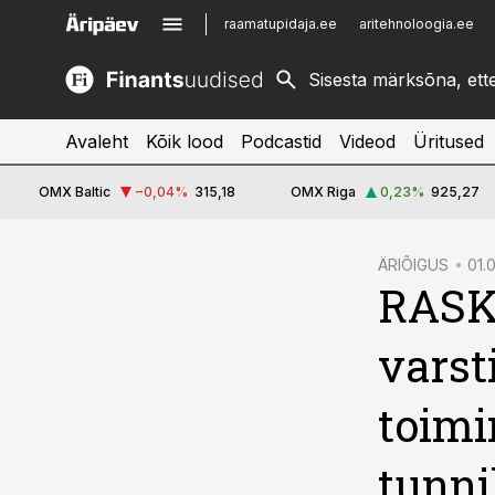
raamatupidaja.ee
aritehnoloogia.ee
kinnisvarauudised.ee
imelineajalugu.ee
logistikauudised.ee
imelineteadus.ee
Avaleht
Kõik lood
Podcastid
Videod
Üritused
OMX Baltic
−0,04
%
315,18
OMX Riga
0,23
%
925,27
cebook
ÄRIÕIGUS
01.
RASKi
Twitter)
kedIn
varst
ail
toimi
k
tunni