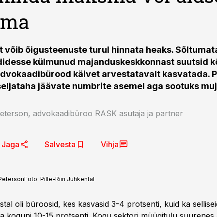
sma
t võib õigusteenuste turul hinnata heaks. Sõltumat
didesse külmunud majanduskeskkonnast suutsid k
vokaadibürood käivet arvestatavalt kasvatada. P
seljataha jäävate numbrite asemel aga sootuks muj
terson, advokaadibüroo RASK asutaja ja partner
Jaga
Salvesta
Vihja
Peterson
Foto:
Pille-Riin Juhkental
l oli büroosid, kes kasvasid 3-4 protsenti, kuid ka sellisei
a koguni 10-15 protsenti. Kogu sektori müügitulu suurenes