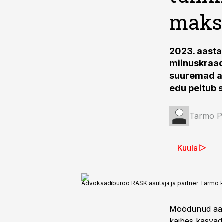
mak
2023. aasta
miinuskraa
suuremad ad
edu peitub 
Tarmo Pe
Kuula
Advokaadibüroo RASK asutaja ja partner Tarmo 
Möödunud aasta
käibes kasvad