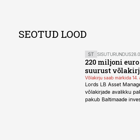
SEOTUD LOOD
ST
SISUTURUNDUS
28.0
220 miljoni eur
suurust võlakir
Võlakirju saab märkida 14. 
Lords LB Asset Managem
võlakirjade avalikku pa
pakub Baltimaade invest
augustini.