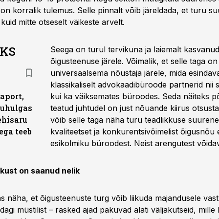
 on korralik tulemus. Selle pinnalt võib järeldada, et turu su
uid mitte otseselt väikeste arvelt.
AKS
Seega on turul tervikuna ja laiemalt kasvanu
õigusteenuse järele. Võimalik, et selle taga o
universaalsema nõustaja järele, mida esindav
klassikaliselt advokaadibüroode partnerid nii
aport,
kui ka väiksemates büroodes. Seda näiteks põ
uuhulgas
teatud juhtudel on just nõuande kiirus otsust
ehisaru
võib selle taga näha turu teadlikkuse suurene
ega teeb
kvaliteetset ja konkurentsivõimelist õigusnõu 
esikolmiku büroodest. Neist arengutest võida
kust on saanud nelik
s näha, et õigusteenuste turg võib liikuda majandusele vas
idagi müstilist – rasked ajad pakuvad alati väljakutseid, mill