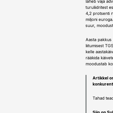
läheb vaja adv
turuliidritest 
4,2 protsenti 
miljoni euroga
suur, moodust
Aasta pakkus k
liitumisest TG
kelle aastakäi
rääkida käivet
moodustab kok
Artikkel 
konkurent
Tahad tead
Siin on S