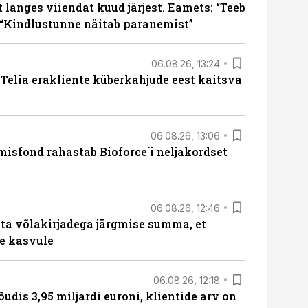
langes viiendat kuud järjest. Eamets: “Teeb
 “Kindlustunne näitab paranemist”
06.08.26, 13:24
e Telia erakliente küberkahjude eest kaitsva
06.08.26, 13:06
isfond rahastab Bioforce´i neljakordset
06.08.26, 12:46
ta võlakirjadega järgmise summa, et
e kasvule
06.08.26, 12:18
õudis 3,95 miljardi euroni, klientide arv on