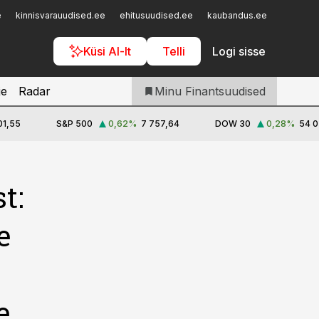
Iseteenindus
e
kinnisvarauudised.ee
ehitusuudised.ee
kaubandus.ee
toostusu
Telli Finantsuudised
Küsi AI-lt
Telli
Logi sisse
je
Radar
Minu Finantsuudised
01,55
S&P 500
0,62
%
7 757,64
DOW 30
0,28
%
54 0
t:
e
e