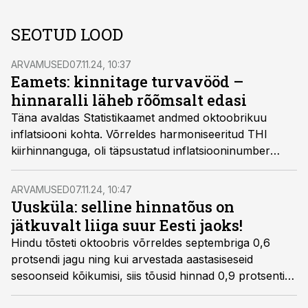
SEOTUD LOOD
ARVAMUSED
07.11.24, 10:37
Eamets: kinnitage turvavööd –
hinnaralli läheb rõõmsalt edasi
Täna avaldas Statistikaamet andmed oktoobrikuu
inflatsiooni kohta. Võrreldes harmoniseeritud THI
kiirhinnanguga, oli täpsustatud inflatsiooninumber
natuke madalam ehk 4,1%.
ARVAMUSED
07.11.24, 10:47
Uusküla: selline hinnatõus on
jätkuvalt liiga suur Eesti jaoks!
Hindu tõsteti oktoobris võrreldes septembriga 0,6
protsendi jagu ning kui arvestada aastasiseseid
sesoonseid kõikumisi, siis tõusid hinnad 0,9 protsenti,
ning võrreldes tõsteti hindu aasta varasemaga 4,1