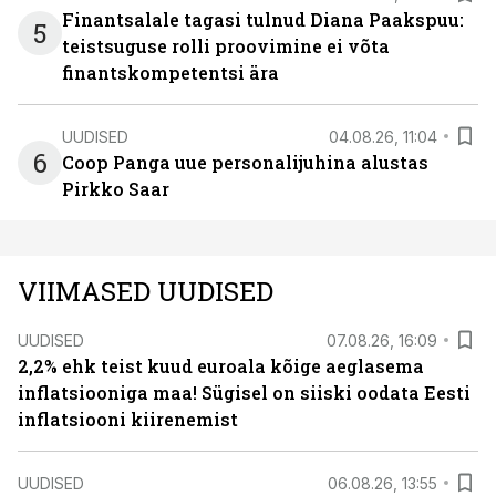
Finantsalale tagasi tulnud Diana Paakspuu:
5
teistsuguse rolli proovimine ei võta
finantskompetentsi ära
UUDISED
04.08.26, 11:04
6
Coop Panga uue personalijuhina alustas
Pirkko Saar
VIIMASED UUDISED
UUDISED
07.08.26, 16:09
2,2% ehk teist kuud euroala kõige aeglasema
inflatsiooniga maa! Sügisel on siiski oodata Eesti
inflatsiooni kiirenemist
UUDISED
06.08.26, 13:55