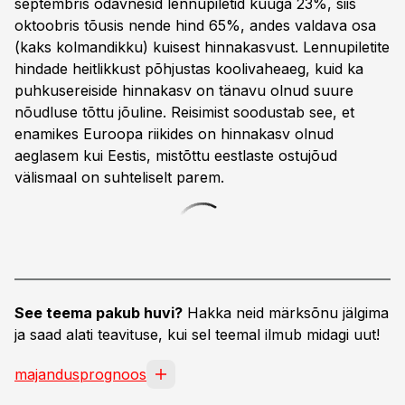
septembris odavnesid lennupiletid kuuga 23%, siis
oktoobris tõusis nende hind 65%, andes valdava osa
(kaks kolmandikku) kuisest hinnakasvust. Lennupiletite
hindade heitlikkust põhjustas koolivaheaeg, kuid ka
puhkusereiside hinnakasv on tänavu olnud suure
nõudluse tõttu jõuline. Reisimist soodustab see, et
enamikes Euroopa riikides on hinnakasv olnud
aeglasem kui Eestis, mistõttu eestlaste ostujõud
välismaal on suhteliselt parem.
See teema pakub huvi?
Hakka neid märksõnu jälgima
ja saad alati teavituse, kui sel teemal ilmub midagi uut!
majandusprognoos