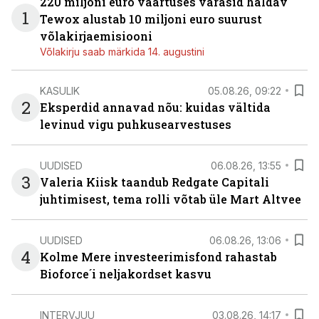
220 miljoni euro väärtuses varasid haldav
1
Tewox alustab 10 miljoni euro suurust
võlakirjaemisiooni
Võlakirju saab märkida 14. augustini
KASULIK
05.08.26, 09:22
2
Eksperdid annavad nõu: kuidas vältida
levinud vigu puhkusearvestuses
UUDISED
06.08.26, 13:55
3
Valeria Kiisk taandub Redgate Capitali
juhtimisest, tema rolli võtab üle Mart Altvee
UUDISED
06.08.26, 13:06
4
Kolme Mere investeerimisfond rahastab
Bioforce´i neljakordset kasvu
INTERVJUU
03.08.26, 14:17