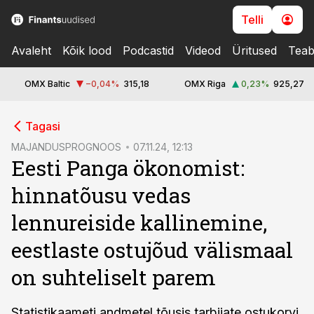
Telli
Avaleht
Kõik lood
Podcastid
Videod
Üritused
Teab
OMX Baltic
−0,04
%
315,18
OMX Riga
0,23
%
925,27
cebook
Tagasi
Twitter)
MAJANDUSPROGNOOS
07.11.24, 12:13
Eesti Panga ökonomist:
kedIn
hinnatõusu vedas
ail
lennureiside kallinemine,
k
eestlaste ostujõud välismaal
on suhteliselt parem
Statistikaameti andmetel tõusis tarbijate ostukorvi