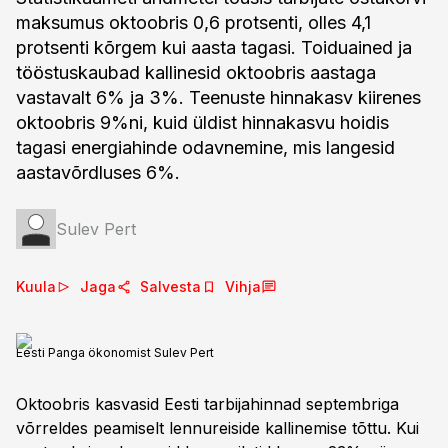
maksumus oktoobris 0,6 protsenti, olles 4,1
protsenti kõrgem kui aasta tagasi. Toiduained ja
tööstuskaubad kallinesid oktoobris aastaga
vastavalt 6% ja 3%. Teenuste hinnakasv kiirenes
oktoobris 9%ni, kuid üldist hinnakasvu hoidis
tagasi energiahinde odavnemine, mis langesid
aastavõrdluses 6%.
Sulev Pert
Kuula
Jaga
Salvesta
Vihja
Eesti Panga ökonomist Sulev Pert
Oktoobris kasvasid Eesti tarbijahinnad septembriga
võrreldes peamiselt lennureiside kallinemise tõttu. Kui