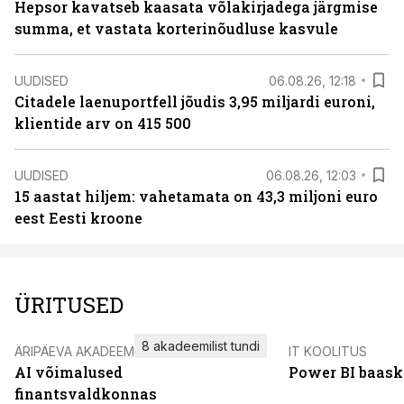
Hepsor kavatseb kaasata võlakirjadega järgmise
summa, et vastata korterinõudluse kasvule
UUDISED
06.08.26, 12:18
Citadele laenuportfell jõudis 3,95 miljardi euroni,
klientide arv on 415 500
UUDISED
06.08.26, 12:03
15 aastat hiljem: vahetamata on 43,3 miljoni euro
eest Eesti kroone
ÜRITUSED
8 akadeemilist tundi
ÄRIPÄEVA AKADEEMIA
IT KOOLITUS
AI võimalused
Power BI baask
finantsvaldkonnas