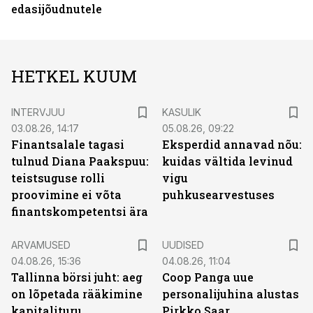
edasijõudnutele
HETKEL KUUM
INTERVJUU
KASULIK
03.08.26, 14:17
05.08.26, 09:22
Finantsalale tagasi
Eksperdid annavad nõu:
tulnud Diana Paakspuu:
kuidas vältida levinud
teistsuguse rolli
vigu
proovimine ei võta
puhkusearvestuses
finantskompetentsi ära
ARVAMUSED
UUDISED
04.08.26, 15:36
04.08.26, 11:04
Tallinna börsi juht: aeg
Coop Panga uue
on lõpetada rääkimine
personalijuhina alustas
kapitalituru
Pirkko Saar