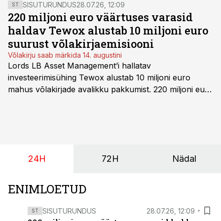
protsenti. Kaupade hindu on tõstetud 2,3 protsendi
SISUTURUNDUS
28.07.26, 12:09
ST
jagu ning teenuste hindu 7,1 protsendi ulatuses.
220 miljoni euro väärtuses varasid
haldav Tewox alustab 10 miljoni euro
suurust võlakirjaemisiooni
Võlakirju saab märkida 14. augustini
Lords LB Asset Management’i hallatav
investeerimisühing Tewox alustab 10 miljoni euro
mahus võlakirjade avalikku pakkumist. 220 miljoni euro
suurust kaubanduskinnisvara portfelli haldav äriühing
pakub Baltimaade investoritele 8% aastatootlust
(intressi), võlakirjade märkimine kestab kuni 14.
augustini.
24H
72H
Nädal
ENIMLOETUD
SISUTURUNDUS
28.07.26, 12:09
ST