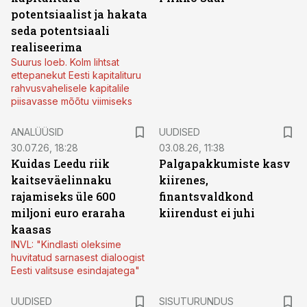
potentsiaalist ja hakata
seda potentsiaali
realiseerima
Suurus loeb. Kolm lihtsat
ettepanekut Eesti kapitalituru
rahvusvahelisele kapitalile
piisavasse mõõtu viimiseks
ANALÜÜSID
UUDISED
30.07.26, 18:28
03.08.26, 11:38
Kuidas Leedu riik
Palgapakkumiste kasv
kaitseväelinnaku
kiirenes,
rajamiseks üle 600
finantsvaldkond
miljoni euro eraraha
kiirendust ei juhi
kaasas
INVL: "Kindlasti oleksime
huvitatud sarnasest dialoogist
Eesti valitsuse esindajatega"
ST
UUDISED
SISUTURUNDUS