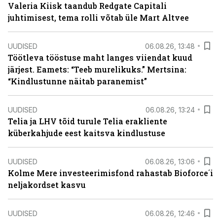
Valeria Kiisk taandub Redgate Capitali
juhtimisest, tema rolli võtab üle Mart Altvee
UUDISED
06.08.26, 13:48
Töötleva tööstuse maht langes viiendat kuud
järjest. Eamets: “Teeb murelikuks.” Mertsina:
“Kindlustunne näitab paranemist”
UUDISED
06.08.26, 13:24
Telia ja LHV tõid turule Telia erakliente
küberkahjude eest kaitsva kindlustuse
UUDISED
06.08.26, 13:06
Kolme Mere investeerimisfond rahastab Bioforce´i
neljakordset kasvu
UUDISED
06.08.26, 12:46