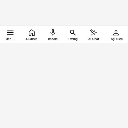
Menüü
Uudised
Raadio
Otsing
AI Chat
Logi sisse
Vana-Lõuna 39/1, 19094 Tallinn
(+372) 667 0111
finantsuudised@finantsuudised.ee
Telli
Reklaam
Firmast