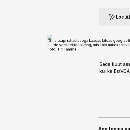
Loe A
“Smartcapi rahastusega kaasas kitsas geograafili
juurde veel sektoripiirang, mis käib näiteks süva
Foto:
Tiit Tamme
Seda kuut aas
kui ka EstVCA
See teema pa