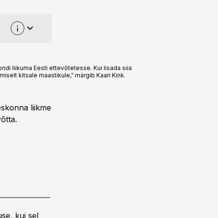
di liikuma Eesti ettevõtetesse. Kui lisada siia
iselt kitsale maastikule,” märgib Kaari Kink.
eskonna liikme
õtta.
se, kui sel