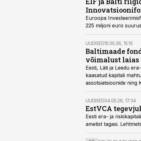
EIF ja Balti riig
Innovatsioonifo
Euroopa Investeerimisfon
225 miljoni euro suurus
UUDISED
15.05.26, 15:15
Baltimaade fondid
võimalust laia
Eesti, Läti ja Leedu er
kaasatud kapitali mahtu
assotsiatsioonide nin
UUDISED
04.05.26, 17:34
EstVCA tegevjuh
Eesti era- ja riskikapi
ametist tagasi. Lehtmets