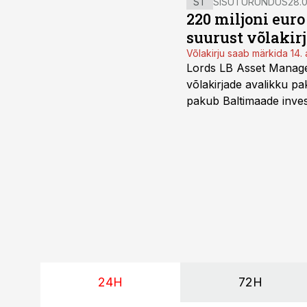
ST
SISUTURUNDUS
28.0
220 miljoni eur
suurust võlakir
Võlakirju saab märkida 14. 
Lords LB Asset Managem
võlakirjade avalikku pa
pakub Baltimaade invest
augustini.
24H
72H