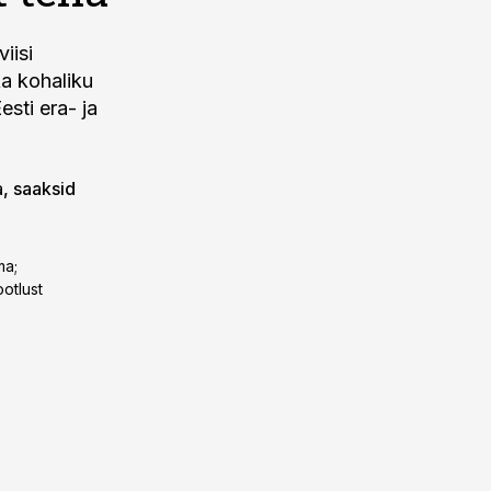
iisi
ka kohaliku
sti era- ja
a, saaksid
ma;
ootlust