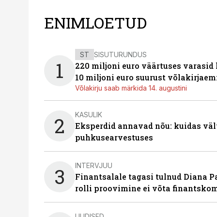
ENIMLOETUD
ST
SISUTURUNDUS
1
220 miljoni euro väärtuses varasid
10 miljoni euro suurust võlakirjaem
Võlakirju saab märkida 14. augustini
KASULIK
2
Eksperdid annavad nõu: kuidas väl
puhkusearvestuses
INTERVJUU
3
Finantsalale tagasi tulnud Diana P
rolli proovimine ei võta finantsko
UUDISED