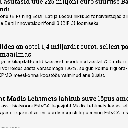
id asutasid uue 225 miljoni euro suuruse Ba
ndi
d (EIF) ning Eesti, Läti ja Leedu riiklikud fondivalitsejad al
e Balti Innovatsioonifondi 3 (BIF 3) loomiseks.
es on ootel 1,4 miljardit eurot, sellest po
s maailmas
a- ja riskikapitalifondid kaasasid möödunud aastal 750 miljoni
 võrreldes aasta varasemaga 126%, selgub kolme riigi era- ja
g KPMG meeskonna koostöös valminud analüüsist.
t Madis Lehtmets lahkub suve lõpus ame
tali assotsiatsiooni EstVCA tegevjuht Madis Lehtmets teatas, 
 jääb organisatsiooni juurde augusti lõpuni ning EstVCA otsib