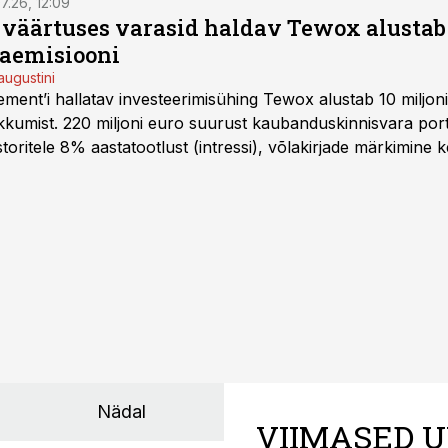
7.26, 12:09
o väärtuses varasid haldav Tewox alustab 
jaemisiooni
augustini
ent’i hallatav investeerimisühing Tewox alustab 10 miljo
kkumist. 220 miljoni euro suurust kaubanduskinnisvara portf
oritele 8% aastatootlust (intressi), võlakirjade märkimine k
Nädal
VIIMASED U