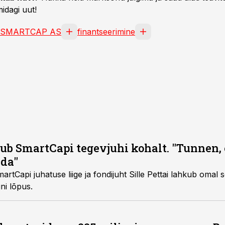
idagi uut!
SMARTCAP AS
finantseerimine
kub SmartCapi tegevjuhi kohalt. "Tunnen, 
nda"
SmartCapi juhatuse liige ja fondijuht Sille Pettai lahkub omal
ni lõpus.