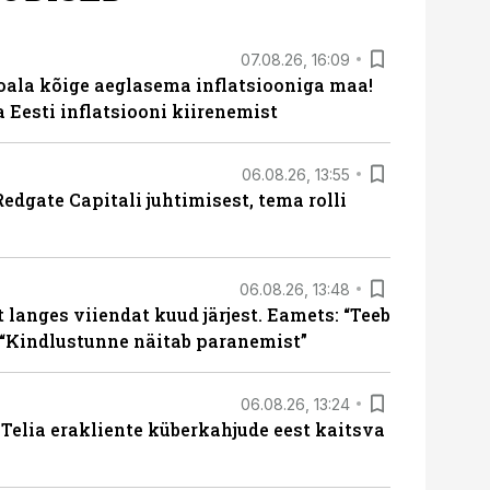
07.08.26, 16:09
roala kõige aeglasema inflatsiooniga maa!
a Eesti inflatsiooni kiirenemist
06.08.26, 13:55
edgate Capitali juhtimisest, tema rolli
06.08.26, 13:48
langes viiendat kuud järjest. Eamets: “Teeb
 “Kindlustunne näitab paranemist”
06.08.26, 13:24
e Telia erakliente küberkahjude eest kaitsva