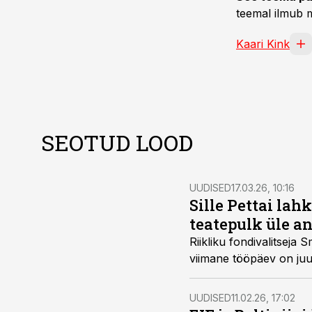
teemal ilmub m
Kaari Kink
SEOTUD LOOD
UUDISED
17.03.26, 10:16
Sille Pettai lah
teatepulk üle a
Riikliku fondivalitseja 
viimane tööpäev on juu
UUDISED
11.02.26, 17:02