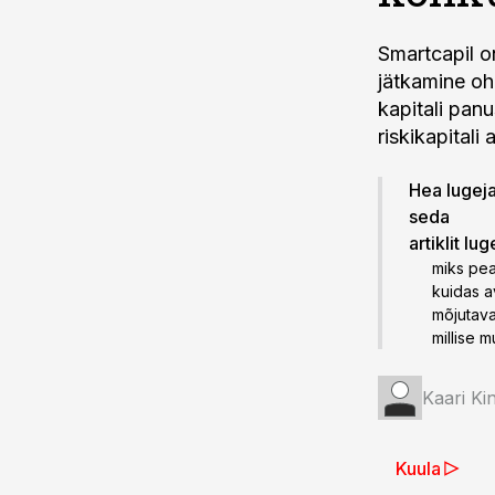
Smartcapil on
jätkamine oh
kapitali panu
riskikapital
Hea lugeja!
seda
artiklit lu
miks pea
kuidas a
mõjutava
millise m
Kaari Ki
Kuula