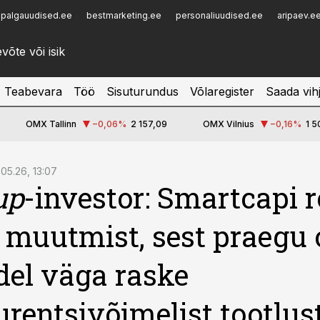
palgauudised.ee
bestmarketing.ee
personaliuudised.ee
aripaev.e
Infopank
Radar
Teabevara
Töö
Sisuturundus
Võlaregister
Saada vih
OMX Tallinn
−0,06
%
2 157,09
OMX Vilnius
−0,16
%
1 5
.05.26, 13:07
up
-investor: Smartcapi r
 muutmist, sest praegu 
del väga raske
rentsivõimelist tootlus