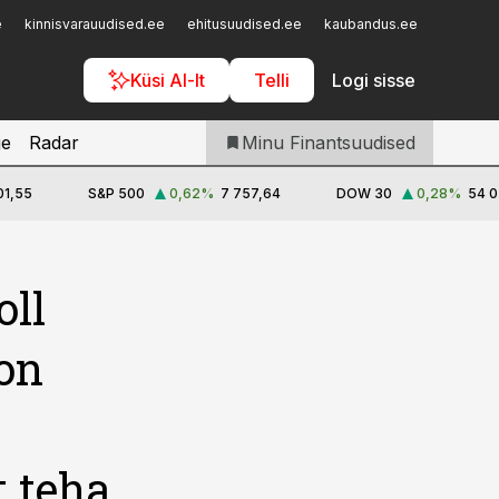
Iseteenindus
e
kinnisvarauudised.ee
ehitusuudised.ee
kaubandus.ee
toostusu
Telli Finantsuudised
Küsi AI-lt
Telli
Logi sisse
je
Radar
Minu Finantsuudised
01,55
S&P 500
0,62
%
7 757,64
DOW 30
0,28
%
54 0
oll
on
t teha