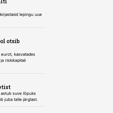
lti
lkirjastasid lepingu uue
ol otsib
t eurot, kasvatades
 riskikapitali
tist
et astub suve lõpuks
 juba talle järglast.