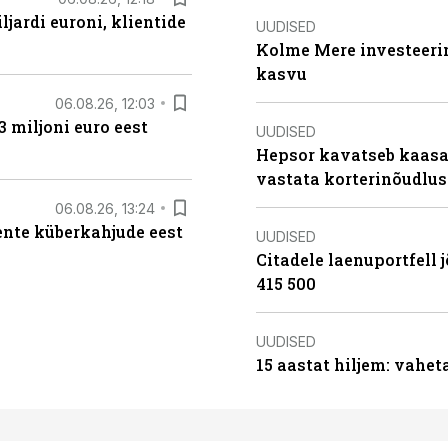
ljardi euroni, klientide
UUDISED
Kolme Mere investeerim
kasvu
06.08.26, 12:03
3 miljoni euro eest
UUDISED
Hepsor kavatseb kaasa
vastata korterinõudlus
06.08.26, 13:24
iente küberkahjude eest
UUDISED
Citadele laenuportfell j
415 500
UUDISED
15 aastat hiljem: vahet