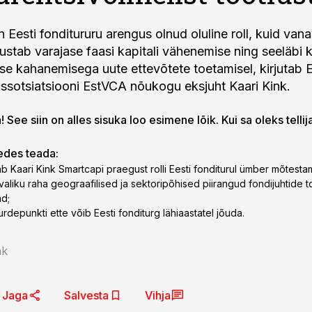
 Eesti fonditururu arengus olnud oluline roll, kuid vanav
ustab varajase faasi kapitali vähenemise ning seeläbi 
se kahanemisega uute ettevõtete toetamisel, kirjutab Ee
i assotsiatsiooni EstVCA nõukogu eksjuht Kaari Kink.
 See siin on alles sisuka loo esimene lõik. Kui sa oleks tellij
gedes teada:
b Kaari Kink Smartcapi praegust rolli Eesti fonditurul ümber mõtesta
valiku raha geograafilised ja sektoripõhised piirangud fondijuhtide t
d;
urdepunkti ette võib Eesti fonditurg lähiaastatel jõuda.
nk
Jaga
Salvesta
Vihja