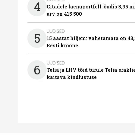
4
Citadele laenuportfell jõudis 3,95 mi
arv on 415 500
UUDISED
5
15 aastat hiljem: vahetamata on 43,
Eesti kroone
UUDISED
6
Telia ja LHV tõid turule Telia erakl
kaitsva kindlustuse