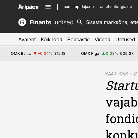
raamatupidaja.ee
aritehnoloogia.ee
kinnisvarauudised.ee
imelineajalugu.ee
logistikauudised.ee
imelineteadus.ee
Avaleht
Kõik lood
Podcastid
Videod
Üritused
OMX Baltic
−0,04
%
315,18
OMX Riga
0,23
%
925,27
cebook
KAARI KINK
21
Start
Twitter)
kedIn
vajab
ail
fondi
k
konku