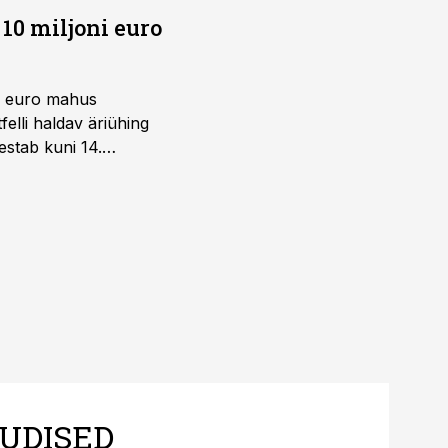
10 miljoni euro
ni euro mahus
elli haldav äriühing
estab kuni 14.
UDISED