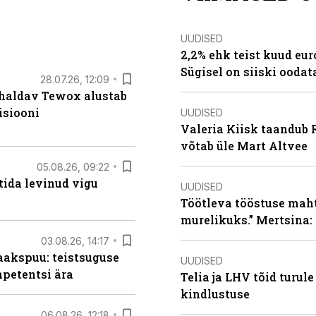
UUDISED
2,2% ehk teist kuud eu
Sügisel on siiski oodat
28.07.26, 12:09
 haldav Tewox alustab
isiooni
UUDISED
Valeria Kiisk taandub R
võtab üle Mart Altvee
05.08.26, 09:22
tida levinud vigu
UUDISED
Töötleva tööstuse maht 
murelikuks.” Mertsina:
03.08.26, 14:17
aakspuu: teistsuguse
UUDISED
mpetentsi ära
Telia ja LHV tõid turul
kindlustuse
06.08.26, 12:18