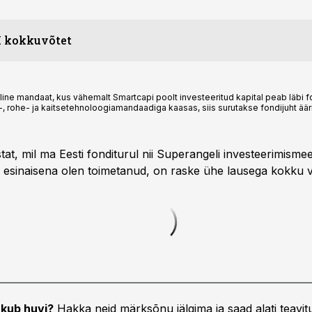
I kokkuvõtet
ne mandaat, kus vähemalt Smartcapi poolt investeeritud kapital peab läbi fon
-, rohe- ja kaitsetehnoloogiamandaadiga kaasas, siis surutakse fondijuht äärm
tat, mil ma Eesti fonditurul nii Superangeli investeerimisme
 esinaisena olen toimetanud, on raske ühe lausega kokku v
kub huvi?
Hakka neid märksõnu jälgima ja saad alati teavitu