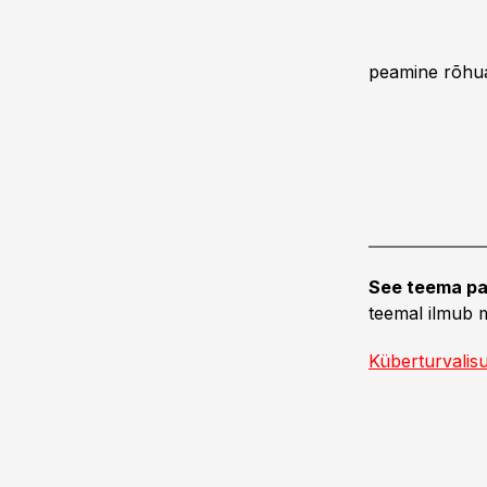
peamine rõhuas
See teema pa
teemal ilmub m
Küberturvalis