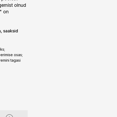
egemist olnud
" on
a, saaksid
ks;
eerimise osas;
emini tagasi