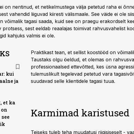
sei on nentinud, et netikelmustega välja petetud raha ei õnn
est vahendid liiguvad kiiresti välismaale. See väide ei ole siis
 võimalik tagasi saada, kuid see on praegu erakordselt keer
 protsess, sest eeldab reaalajas toimivat rahvusvahelist ko
igid kahjuks valmis ei ole.
AKS
Praktikast tean, et sellist koostööd on võimal
Taustaks olgu öeldud, et olemas on rahvusva
professionaalsed ettevõtted, kes üsna agressii
r: kui
tulemuslikult tegelevad petetud vara tagasivõ
aalne ja
suudavad selle klientidele tagasi tuua.
, et ka
Karmimad karistused
 on
- see
lik
Teiseks tuleb teha muudatusi riigisiseselt - va