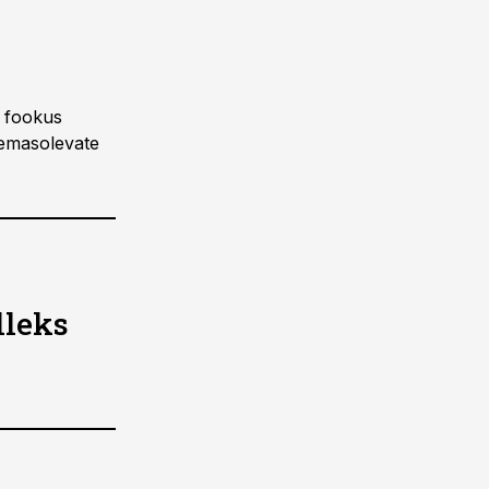
b fookus
lemasolevate
lleks