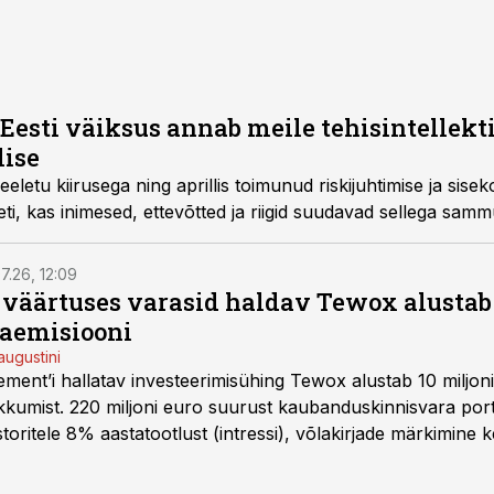
Eesti väiksus annab meile tehisintellekti
lise
eletu kiirusega ning aprillis toimunud riskijuhtimise ja siseko
eti, kas inimesed, ettevõtted ja riigid suudavad sellega samm
7.26, 12:09
o väärtuses varasid haldav Tewox alustab 
jaemisiooni
augustini
ent’i hallatav investeerimisühing Tewox alustab 10 miljo
kkumist. 220 miljoni euro suurust kaubanduskinnisvara portf
oritele 8% aastatootlust (intressi), võlakirjade märkimine k