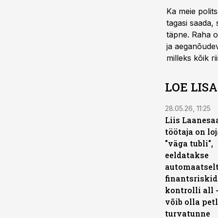
Ka meie polit
tagasi saada, s
täpne. Raha on
ja aeganõudev
milleks kõik ri
LOE LIS
28.05.26, 11:25
Liis Laanesaa
töötaja on loj
"väga tubli",
eeldatakse
automaatselt
finantsriskid
kontrolli all 
võib olla pet
turvatunne