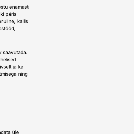
estu enamasti
ki päris
uline, kallis
ostööd,
ik saavutada.
helised
vselt ja ka
itmisega ning
adata üle