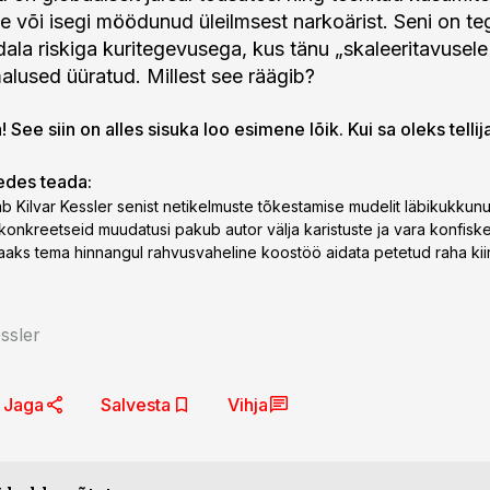
le või isegi möödunud üleilmsest narkoärist. Seni on t
ala riskiga kuritegevusega, kus tänu „skaleeritavusele
alused üüratud. Millest see räägib?
 See siin on alles sisuka loo esimene lõik. Kui sa oleks tellij
gedes teada:
b Kilvar Kessler senist netikelmuste tõkestamise mudelit läbikukkunu
d konkreetseid muudatusi pakub autor välja karistuste ja vara konfisk
aaks tema hinnangul rahvusvaheline koostöö aidata petetud raha kiir
essler
Jaga
Salvesta
Vihja