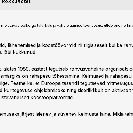
I kokkuvõtet
õjutavad eelkõige tulu, kulu ja vahelejäämise tõenäosus, ütleb endine finant
d, lähenemised ja koostöövormid nii riigisiseselt kui ka rah
s läbi kukkunud.
a alates 1989. aastast tegutseb rahvusvaheline organisatsi
esmärgiks on rahapesu tõkestamine. Kelmused ja rahapesu
lge. Teame ka, et Euroopa tasandil tegutsevad mitmesugu
kuritegevuse ohjeldamiseks ning siseriiklikult on aktiivselt
ustevahelised koostööplatvormid.
emuseks järjest laienev ja süvenev kelmuste laine. Mida teh