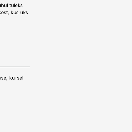
uhul tuleks
sest, kus üks
se, kui sel