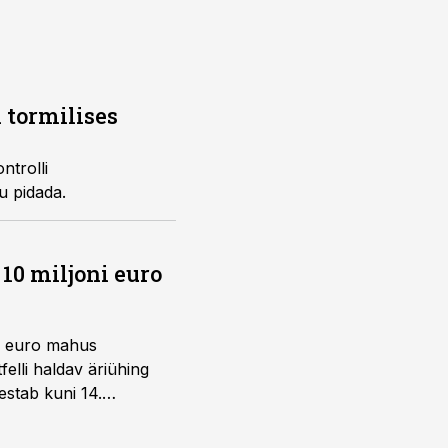
 tormilises
ntrolli
u pidada.
10 miljoni euro
ni euro mahus
elli haldav äriühing
estab kuni 14.