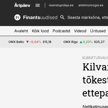
raamatupidaja.ee
aritehnoloogia.ee
kinnisvarauudised.ee
imelineajalugu.ee
logistikauudised.ee
imelineteadus.ee
Avaleht
Kõik lood
Podcastid
Videod
Üritused
OMX Baltic
−0,04
%
315,18
OMX Riga
0,23
%
925,27
cebook
KÜBERTURVALI
Kilva
Twitter)
kedIn
tõkes
ail
ettep
k
Netikelmused