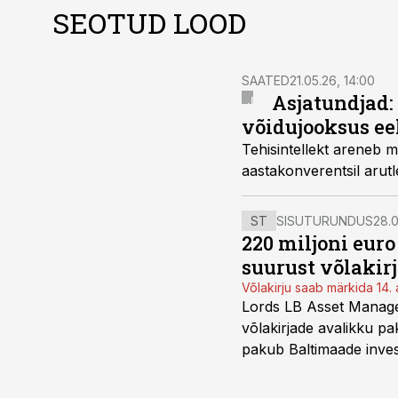
SEOTUD LOOD
SAATED
21.05.26, 14:00
Asjatundjad: 
võidujooksus ee
Tehisintellekt areneb me
aastakonverentsil arutl
ST
SISUTURUNDUS
28.0
220 miljoni eur
suurust võlakir
Võlakirju saab märkida 14. 
Lords LB Asset Managem
võlakirjade avalikku pa
pakub Baltimaade invest
augustini.