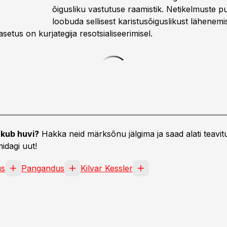
õigusliku vastutuse raamistik. Netikelmuste p
loobuda sellisest karistusõiguslikust lähenemi
etus on kurjategija resotsialiseerimisel.
kub huvi?
Hakka neid märksõnu jälgima ja saad alati teavitu
idagi uut!
us
Pangandus
Kilvar Kessler