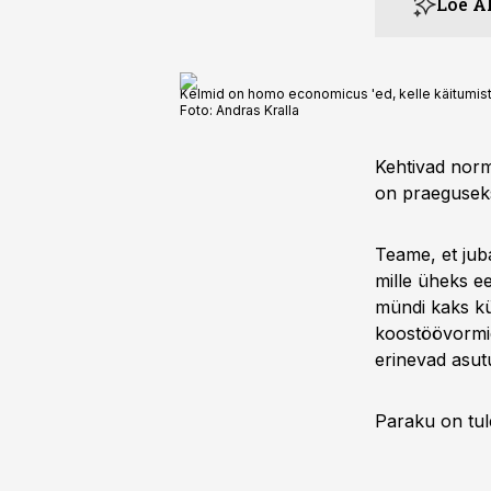
Loe A
Kelmid on homo economicus 'ed, kelle käitumist m
Foto:
Andras Kralla
Kehtivad normi
on praegusek
Teame, et jub
mille üheks e
mündi kaks kü
koostöövormid 
erinevad asut
Paraku on tul