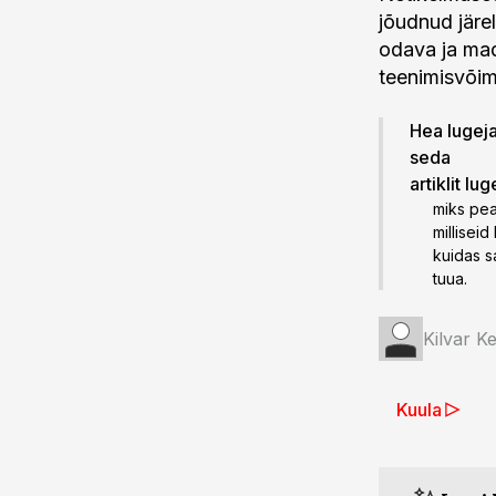
jõudnud järe
odava ja mad
teenimisvõim
Hea lugeja!
seda
artiklit lu
miks pea
millisei
kuidas s
tuua.
Kilvar K
Kuula