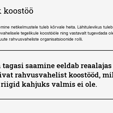
k koostöö
mine netikelmustele tuleb kõrvale heita. Lähitulevikus tule
devahelisele tegelikule koostööle ning vastavalt tugevdada o
uute rahvusvaheliste organisatsioonide rolli.
 tagasi saamine eeldab reaalajas
ivat rahvusvahelist koostööd, mi
 riigid kahjuks valmis ei ole.