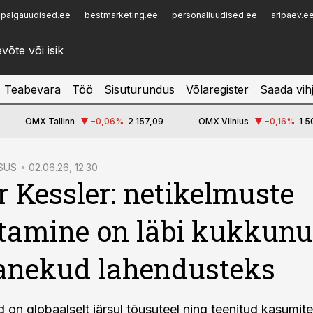
palgauudised.ee
bestmarketing.ee
personaliuudised.ee
aripaev.e
Infopank
Radar
Teabevara
Töö
Sisuturundus
Võlaregister
Saada vih
OMX Tallinn
−0,06
%
2 157,09
OMX Vilnius
−0,16
%
1 5
SUS
02.06.26, 12:30
r Kessler: netikelmuste
tamine on läbi kukkunu
anekud lahendusteks
 on globaalselt järsul tõusuteel ning teenitud kasumit