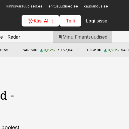
Iseteenindus
e
kinnisvarauudised.ee
ehitusuudised.ee
kaubandus.ee
toostusu
Telli Finantsuudised
Küsi AI-lt
Telli
Logi sisse
je
Radar
Minu Finantsuudised
01,55
S&P 500
0,62
%
7 757,64
DOW 30
0,28
%
54 0
d -
e poolest