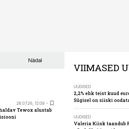
Nädal
VIIMASED U
UUDISED
2,2% ehk teist kuud eu
Sügisel on siiski oodat
28.07.26, 12:09
 haldav Tewox alustab
isiooni
UUDISED
Valeria Kiisk taandub R