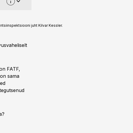
siinspektsiooni juht Kilvar Kessler.
vusvaheliselt
oon FATF,
 on sama
sed
 tegutsenud
a?