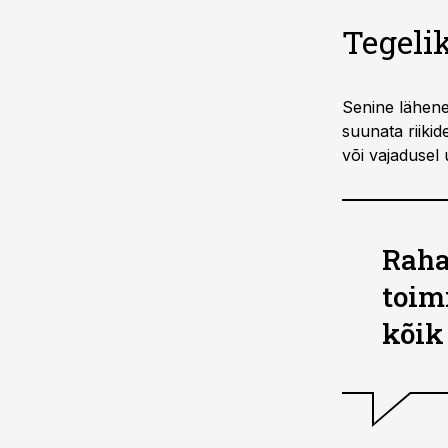
Tegeli
Senine lähene
suunata riiki
või vajadusel 
Raha
toim
kõik