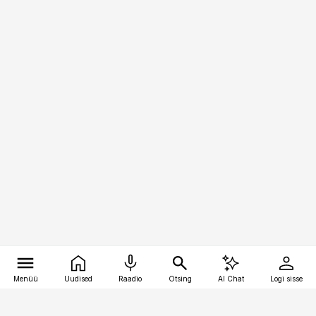
Menüü
Uudised
Raadio
Otsing
AI Chat
Logi sisse