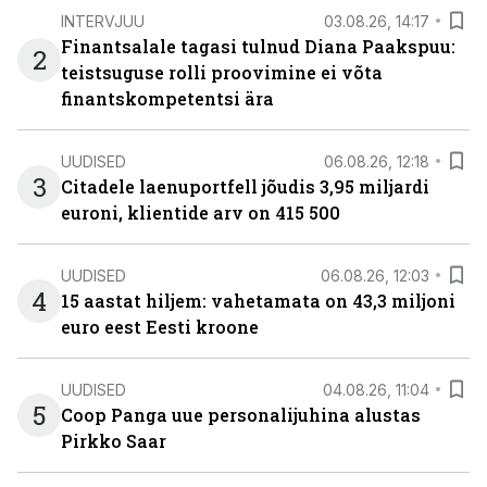
INTERVJUU
03.08.26, 14:17
Finantsalale tagasi tulnud Diana Paakspuu:
2
teistsuguse rolli proovimine ei võta
finantskompetentsi ära
UUDISED
06.08.26, 12:18
3
Citadele laenuportfell jõudis 3,95 miljardi
euroni, klientide arv on 415 500
UUDISED
06.08.26, 12:03
4
15 aastat hiljem: vahetamata on 43,3 miljoni
euro eest Eesti kroone
UUDISED
04.08.26, 11:04
5
Coop Panga uue personalijuhina alustas
Pirkko Saar