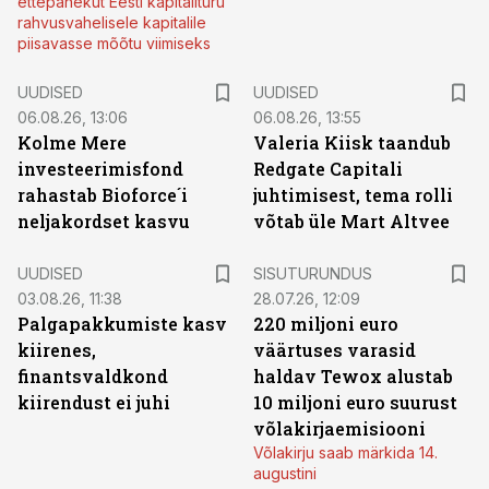
ettepanekut Eesti kapitalituru
rahvusvahelisele kapitalile
piisavasse mõõtu viimiseks
UUDISED
UUDISED
06.08.26, 13:06
06.08.26, 13:55
Kolme Mere
Valeria Kiisk taandub
investeerimisfond
Redgate Capitali
rahastab Bioforce´i
juhtimisest, tema rolli
neljakordset kasvu
võtab üle Mart Altvee
ST
UUDISED
SISUTURUNDUS
03.08.26, 11:38
28.07.26, 12:09
Palgapakkumiste kasv
220 miljoni euro
kiirenes,
väärtuses varasid
finantsvaldkond
haldav Tewox alustab
kiirendust ei juhi
10 miljoni euro suurust
võlakirjaemisiooni
Võlakirju saab märkida 14.
augustini