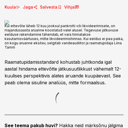
Kuula
Jaga
Salvesta
Vihja
Kui ettevõte läheb 12 kuu jooksul pankrotti või likvideerimisele, on
majandusaasta aruanne koostatud valel alusel. Tegevuse jätkuvuse
eelduse rakendamine tähendab, et vara hinnatakse
kasutamisväärtuses, mitte likvideerimishinnas. Kui eeldus ei pea paika,
on kogu aruanne eksitav, selgitab vandeaudiitor ja raamatupidaja Liina
Tamm
Raamatupidamisstandard kohustab juhtkonda igal
aastal hindama ettevõtte jätkusuutlikkust vähemalt 12-
kuulises perspektiivis alates aruande kuupäevast. See
peab olema sisuline analüüs, mitte formaalsus.
See teema pakub huvi?
Hakka neid märksõnu jälgima