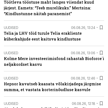
Töötleva tööstuse maht langes viiendat kuud
järjest. Eamets: “Teeb murelikuks.” Mertsina:
“Kindlustunne näitab paranemist”
UUDISED
06.08.26, 13:24
Telia ja LHV tõid turule Telia erakliente
küberkahjude eest kaitsva kindlustuse
UUDISED
06.08.26, 13:06
Kolme Mere investeerimisfond rahastab Bioforce´i
neljakordset kasvu
UUDISED
06.08.26, 12:46
Hepsor kavatseb kaasata võlakirjadega järgmise
summa, et vastata korterinõudluse kasvule
UUDISED
06.08.26, 12:18