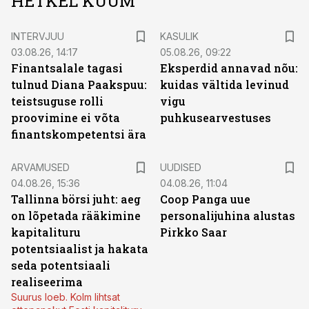
HETKEL KUUM
INTERVJUU
KASULIK
03.08.26, 14:17
05.08.26, 09:22
Finantsalale tagasi
Eksperdid annavad nõu:
tulnud Diana Paakspuu:
kuidas vältida levinud
teistsuguse rolli
vigu
proovimine ei võta
puhkusearvestuses
finantskompetentsi ära
ARVAMUSED
UUDISED
04.08.26, 15:36
04.08.26, 11:04
Tallinna börsi juht: aeg
Coop Panga uue
on lõpetada rääkimine
personalijuhina alustas
kapitalituru
Pirkko Saar
potentsiaalist ja hakata
seda potentsiaali
realiseerima
Suurus loeb. Kolm lihtsat