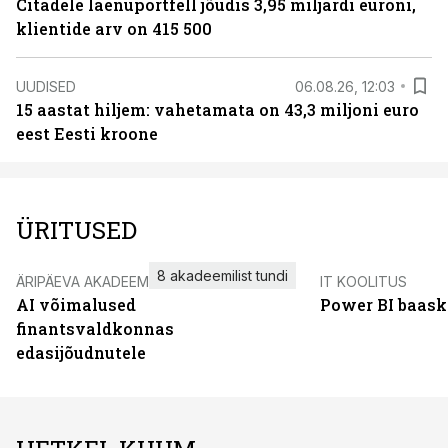
Citadele laenuportfell jõudis 3,95 miljardi euroni,
klientide arv on 415 500
UUDISED
06.08.26, 12:03
15 aastat hiljem: vahetamata on 43,3 miljoni euro
eest Eesti kroone
ÜRITUSED
8 akadeemilist tundi
ÄRIPÄEVA AKADEEMIA
IT KOOLITUS
AI võimalused
Power BI baask
finantsvaldkonnas
edasijõudnutele