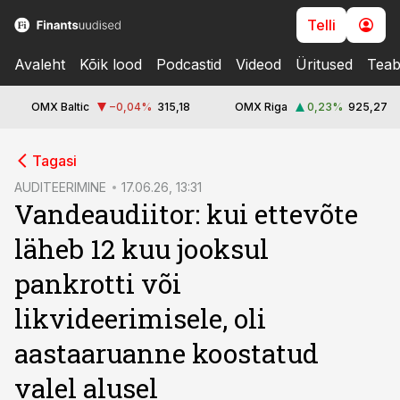
Telli
Avaleht
Kõik lood
Podcastid
Videod
Üritused
Teab
OMX Baltic
−0,04
%
315,18
OMX Riga
0,23
%
925,27
cebook
Tagasi
Twitter)
AUDITEERIMINE
17.06.26, 13:31
Vandeaudiitor: kui ettevõte
kedIn
läheb 12 kuu jooksul
ail
pankrotti või
k
likvideerimisele, oli
aastaaruanne koostatud
valel alusel