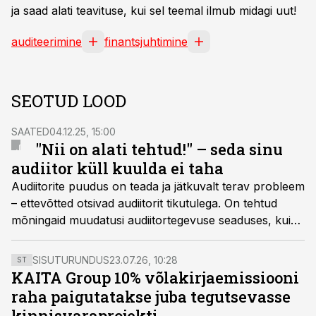
ja saad alati teavituse, kui sel teemal ilmub midagi uut!
auditeerimine
finantsjuhtimine
SEOTUD LOOD
SAATED
04.12.25, 15:00
"Nii on alati tehtud!" – seda sinu
audiitor küll kuulda ei taha
Audiitorite puudus on teada ja jätkuvalt terav probleem
– ettevõtted otsivad audiitorit tikutulega. On tehtud
mõningaid muudatusi audiitortegevuse seaduses, kuid
isegi piirmäärade tõstmine pole aidanud. Kuidas seda
olukorda leevendada?
SISUTURUNDUS
23.07.26, 10:28
ST
KAITA Group 10% võlakirjaemissiooni
raha paigutatakse juba tegutsevasse
kinnisvaraprojekti