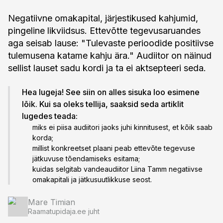
Negatiivne omakapital, järjestikused kahjumid,
pingeline likviidsus. Ettevõtte tegevusaruandes
aga seisab lause: "Tulevaste perioodide positiivse
tulemusena katame kahju ära." Audiitor on näinud
sellist lauset sadu kordi ja ta ei aktsepteeri seda.
Hea lugeja! See siin on alles sisuka loo esimene
lõik. Kui sa oleks tellija, saaksid seda artiklit
lugedes teada:
miks ei piisa audiitori jaoks juhi kinnitusest, et kõik saab
korda;
millist konkreetset plaani peab ettevõte tegevuse
jätkuvuse tõendamiseks esitama;
kuidas selgitab vandeaudiitor Liina Tamm negatiivse
omakapitali ja jätkusuutlikkuse seost.
Mare Timian
Raamatupidaja.ee juht