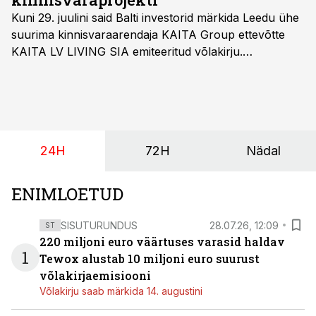
Kuni 29. juulini said Balti investorid märkida Leedu ühe
suurima kinnisvaraarendaja KAITA Group ettevõtte
KAITA LV LIVING SIA emiteeritud võlakirju.
Kaheaastased võlakirjad pakuvad 10% aastast intressi
ja minimaalne investeerimissumma on 1000 eurot.
24H
72H
Nädal
ENIMLOETUD
SISUTURUNDUS
28.07.26, 12:09
ST
220 miljoni euro väärtuses varasid haldav
1
Tewox alustab 10 miljoni euro suurust
võlakirjaemisiooni
Võlakirju saab märkida 14. augustini