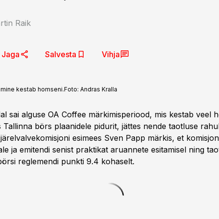
tin Raik
Jaga
Salvesta
Vihja
kimine kestab homseni.
Foto:
Andras Kralla
lal sai alguse OA Coffee märkimisperiood, mis kestab veel 
Tallinna börs plaanidele pidurit, jättes nende taotluse rah
a järelvalvekomisjoni esimees Sven Papp märkis, et komisjo
le ja emitendi senist praktikat aruannete esitamisel ning taot
örsi reglemendi punkti 9.4 kohaselt.