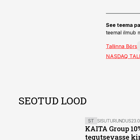
See teema pa
teemal ilmub m
Tallinna Börs
NASDAQ TAL
SEOTUD LOOD
ST
SISUTURUNDUS
23.0
KAITA Group 10%
tegutsevasse ki