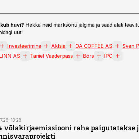
kub huvi?
Hakka neid märksõnu jälgima ja saad alati teavitu
idagi uut!
Investeerimine
Aktsia
OA COFFEE AS
Sven 
LINN AS
Taniel Vaaderpass
Börs
IPO
7.26, 10:28
 võlakirjaemissiooni raha paigutatakse 
nnisvaraprojekti