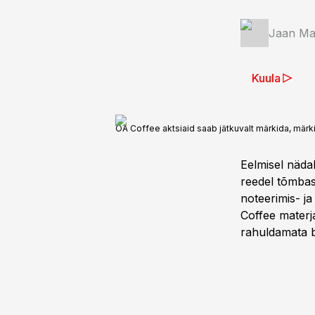
Jaan Mar
Kuula
OA Coffee aktsiaid saab jätkuvalt märkida, mär
Eelmisel näda
reedel tõmbas 
noteerimis- j
Coffee materja
rahuldamata b