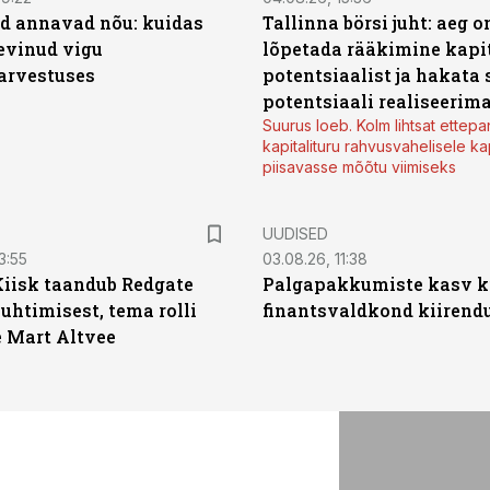
d annavad nõu: kuidas
Tallinna börsi juht: aeg o
levinud vigu
lõpetada rääkimine kapit
arvestuses
potentsiaalist ja hakata 
potentsiaali realiseerim
Suurus loeb. Kolm lihtsat ettepa
kapitalituru rahvusvahelisele kap
piisavasse mõõtu viimiseks
UUDISED
3:55
03.08.26, 11:38
Kiisk taandub Redgate
Palgapakkumiste kasv ki
juhtimisest, tema rolli
finantsvaldkond kiirendus
e Mart Altvee