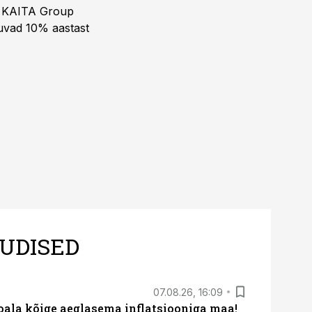
ja KAITA Group
kuvad 10% aastast
UDISED
07.08.26, 16:09
roala kõige aeglasema inflatsiooniga maa!