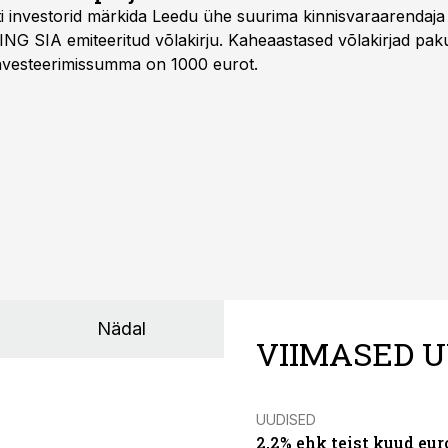
Balti investorid märkida Leedu ühe suurima kinnisvaraarenda
ING SIA emiteeritud võlakirju. Kaheaastased võlakirjad pa
 investeerimissumma on 1000 eurot.
Nädal
VIIMASED U
UUDISED
2,2% ehk teist kuud eu