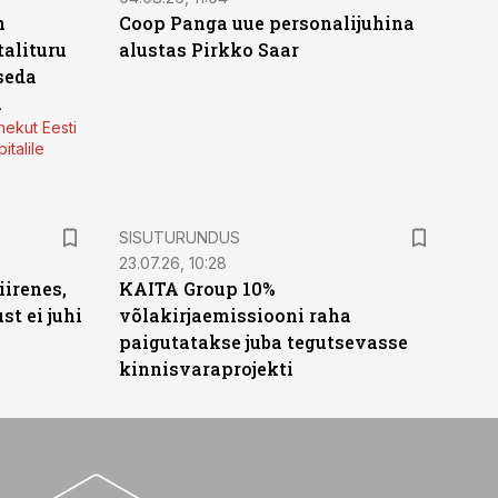
n
Coop Panga uue personalijuhina
alituru
alustas Pirkko Saar
seda
a
nekut Eesti
italile
ST
SISUTURUNDUS
23.07.26, 10:28
irenes,
KAITA Group 10%
t ei juhi
võlakirjaemissiooni raha
paigutatakse juba tegutsevasse
kinnisvaraprojekti