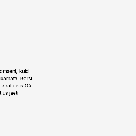
homseni, kuid
uldamata. Börsi
n analüüsis OA
lus jäeti