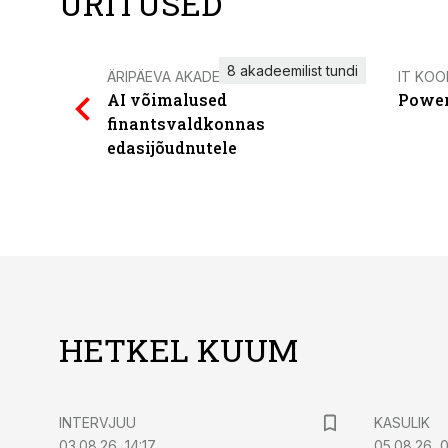
ÜRITUSED
8 akadeemilist tundi
ÄRIPÄEVA AKADEEMIA
IT KOO
AI võimalused
Power
finantsvaldkonnas
edasijõudnutele
HETKEL KUUM
INTERVJUU
KASULIK
03.08.26, 14:17
05.08.26, 