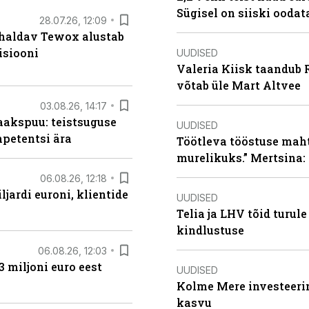
Sügisel on siiski oodat
28.07.26, 12:09
 haldav Tewox alustab
isiooni
UUDISED
Valeria Kiisk taandub R
võtab üle Mart Altvee
03.08.26, 14:17
aakspuu: teistsuguse
UUDISED
mpetentsi ära
Töötleva tööstuse maht 
murelikuks.” Mertsina:
06.08.26, 12:18
ljardi euroni, klientide
UUDISED
Telia ja LHV tõid turul
kindlustuse
06.08.26, 12:03
3 miljoni euro eest
UUDISED
Kolme Mere investeerim
kasvu