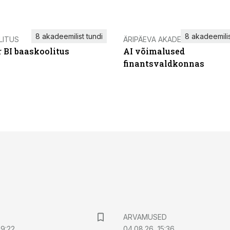
8 akadeemilist tundi
8 akadeemilis
LITUS
ÄRIPÄEVA AKADEEMIA
 BI baaskoolitus
AI võimalused
finantsvaldkonnas
ARVAMUSED
09:22
04.08.26, 15:36