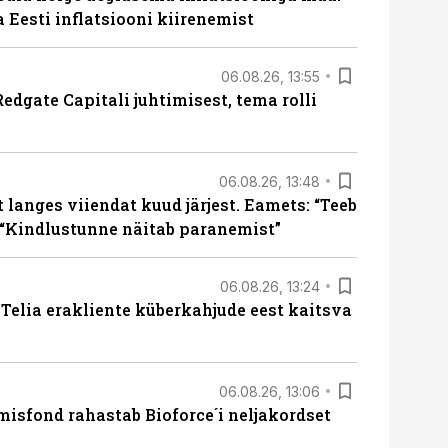
a Eesti inflatsiooni kiirenemist
06.08.26, 13:55
edgate Capitali juhtimisest, tema rolli
06.08.26, 13:48
langes viiendat kuud järjest. Eamets: “Teeb
 “Kindlustunne näitab paranemist”
06.08.26, 13:24
e Telia erakliente küberkahjude eest kaitsva
06.08.26, 13:06
isfond rahastab Bioforce´i neljakordset