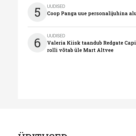
UUDISED
5
Coop Panga uue personalijuhina al
UUDISED
6
Valeria Kiisk taandub Redgate Capi
rolli võtab üle Mart Altvee