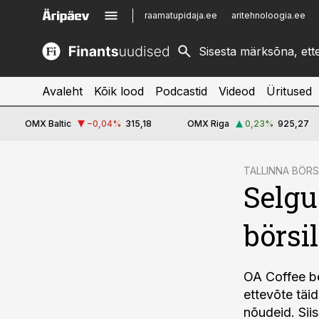
raamatupidaja.ee
aritehnoloogia.ee
kinnisvarauudised.ee
imelineajalugu.ee
logistikauudised.ee
imelineteadus.ee
Avaleht
Kõik lood
Podcastid
Videod
Üritused
OMX Baltic
−0,04
%
315,18
OMX Riga
0,23
%
925,27
cebook
TALLINNA BÖRS
Selgu
Twitter)
kedIn
börsi
ail
k
OA Coffee bö
ettevõte täi
nõudeid. Siis