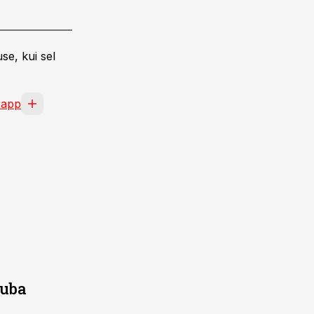
se, kui sel
Papp
juba