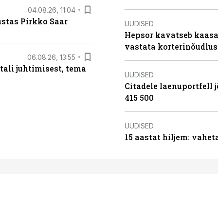
04.08.26, 11:04
ustas Pirkko Saar
UUDISED
Hepsor kavatseb kaasa
vastata korterinõudlus
06.08.26, 13:55
tali juhtimisest, tema
UUDISED
Citadele laenuportfell j
415 500
UUDISED
15 aastat hiljem: vahet