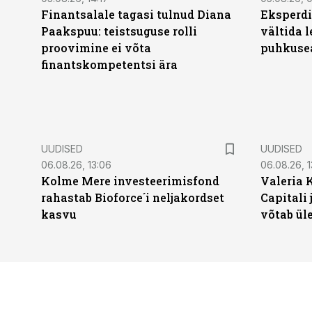
Finantsalale tagasi tulnud Diana
Eksperdi
Paakspuu: teistsuguse rolli
vältida 
proovimine ei võta
puhkuse
finantskompetentsi ära
UUDISED
UUDISED
06.08.26, 13:06
06.08.26, 1
Kolme Mere investeerimisfond
Valeria 
rahastab Bioforce´i neljakordset
Capitali 
kasvu
võtab ül