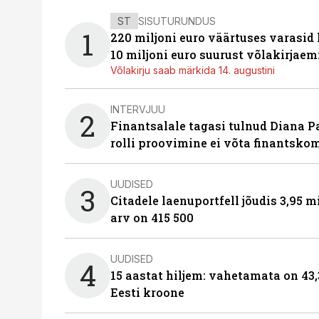
ST
SISUTURUNDUS
1
220 miljoni euro väärtuses varasid
10 miljoni euro suurust võlakirjaem
Võlakirju saab märkida 14. augustini
INTERVJUU
2
Finantsalale tagasi tulnud Diana P
rolli proovimine ei võta finantsko
UUDISED
3
Citadele laenuportfell jõudis 3,95 mi
arv on 415 500
UUDISED
4
15 aastat hiljem: vahetamata on 43,
Eesti kroone