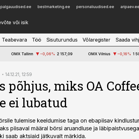
palgauudised.ee
bestmarketing.ee
personaliuudised.ee
aripaev.e
Infopank
Radar
Teabevara
Töö
Sisuturundus
Võlaregister
Saada vih
OMX Tallinn
−0,06
%
2 157,09
OMX Vilnius
−0,16
%
1 5
14.12.21, 12:59
s põhjus, miks OA Coffe
le ei lubatud
rsile tulemise keeldumise taga on ebapiisav kindlustu
daks piisaval määral börsi aruandluse ja läbipaistvuseg
ki saab aktsiaid jätkuvalt märkida.