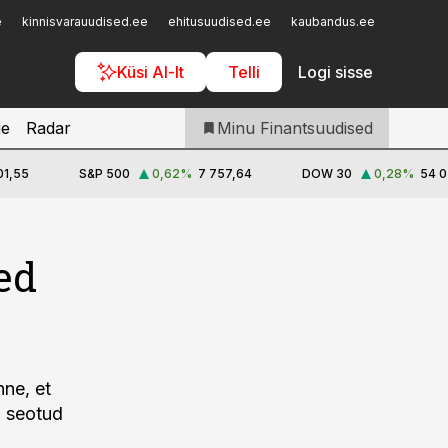
Iseteenindus
e
kinnisvarauudised.ee
ehitusuudised.ee
kaubandus.ee
toostusu
Telli Finantsuudised
Küsi AI-lt
Telli
Logi sisse
je
Radar
Minu Finantsuudised
01,55
S&P 500
0,62
%
7 757,64
DOW 30
0,28
%
54 0
ed
nne, et
a seotud