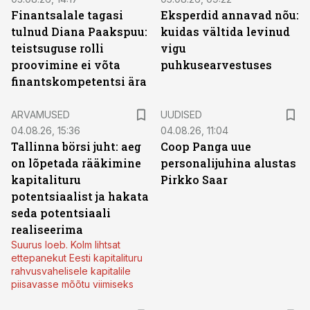
Finantsalale tagasi
Eksperdid annavad nõu:
tulnud Diana Paakspuu:
kuidas vältida levinud
teistsuguse rolli
vigu
proovimine ei võta
puhkusearvestuses
finantskompetentsi ära
ARVAMUSED
UUDISED
04.08.26, 15:36
04.08.26, 11:04
Tallinna börsi juht: aeg
Coop Panga uue
on lõpetada rääkimine
personalijuhina alustas
kapitalituru
Pirkko Saar
potentsiaalist ja hakata
seda potentsiaali
realiseerima
Suurus loeb. Kolm lihtsat
ettepanekut Eesti kapitalituru
rahvusvahelisele kapitalile
piisavasse mõõtu viimiseks