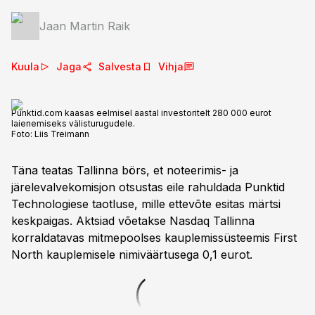
Jaan Martin Raik
Kuula
Jaga
Salvesta
Vihja
Punktid.com kaasas eelmisel aastal investoritelt 280 000 eurot
laienemiseks välisturugudele.
Foto:
Liis Treimann
Täna teatas Tallinna börs, et noteerimis- ja
järelevalvekomisjon otsustas eile rahuldada Punktid
Technologiese taotluse, mille ettevõte esitas märtsi
keskpaigas. Aktsiad võetakse Nasdaq Tallinna
korraldatavas mitmepoolses kauplemissüsteemis First
North kauplemisele nimiväärtusega 0,1 eurot.