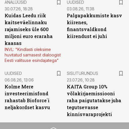
ANALÜÜSID
UUDISED
30.07.26, 18:28
03.08.26, 11:38
Kuidas Leedu riik
Palgapakkumiste kasv
kaitseväelinnaku
kiirenes,
rajamiseks üle 600
finantsvaldkond
miljoni euro eraraha
kiirendust ei juhi
kaasas
INVL: "Kindlasti oleksime
huvitatud sarnasest dialoogist
Eesti valitsuse esindajatega"
ST
UUDISED
SISUTURUNDUS
06.08.26, 13:06
23.07.26, 10:28
Kolme Mere
KAITA Group 10%
investeerimisfond
võlakirjaemissiooni
rahastab Bioforce´i
raha paigutatakse juba
neljakordset kasvu
tegutsevasse
kinnisvaraprojekti