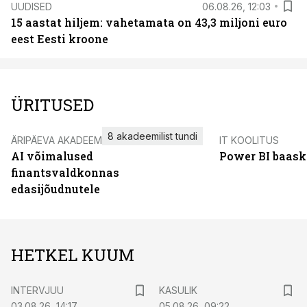
UUDISED
06.08.26, 12:03
15 aastat hiljem: vahetamata on 43,3 miljoni euro
eest Eesti kroone
ÜRITUSED
8 akadeemilist tundi
ÄRIPÄEVA AKADEEMIA
IT KOOLITUS
AI võimalused
Power BI baask
finantsvaldkonnas
edasijõudnutele
HETKEL KUUM
INTERVJUU
KASULIK
03.08.26, 14:17
05.08.26, 09:22