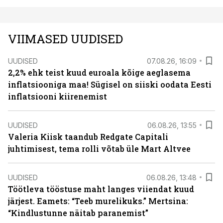
VIIMASED UUDISED
UUDISED
07.08.26, 16:09
2,2% ehk teist kuud euroala kõige aeglasema
inflatsiooniga maa! Sügisel on siiski oodata Eesti
inflatsiooni kiirenemist
UUDISED
06.08.26, 13:55
Valeria Kiisk taandub Redgate Capitali
juhtimisest, tema rolli võtab üle Mart Altvee
UUDISED
06.08.26, 13:48
Töötleva tööstuse maht langes viiendat kuud
järjest. Eamets: “Teeb murelikuks.” Mertsina:
“Kindlustunne näitab paranemist”