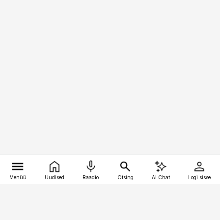
Menüü
Uudised
Raadio
Otsing
AI Chat
Logi sisse