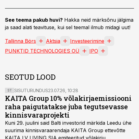
See teema pakub huvi?
Hakka neid märksõnu jälgima
ja saad alati teavituse, kui sel teemal ilmub midagi uut!
Tallinna Börs
Aktsia
Investeerimine
PUNKTID TECHNOLOGIES OÜ
IPO
SEOTUD LOOD
SISUTURUNDUS
23.07.26, 10:28
ST
KAITA Group 10% võlakirjaemissiooni
raha paigutatakse juba tegutsevasse
kinnisvaraprojekti
Kuni 29. juulini said Balti investorid märkida Leedu ühe
suurima kinnisvaraarendaja KAITA Group ettevõtte
KAITA LV LIVING SIA emiteeritud võlakirju.