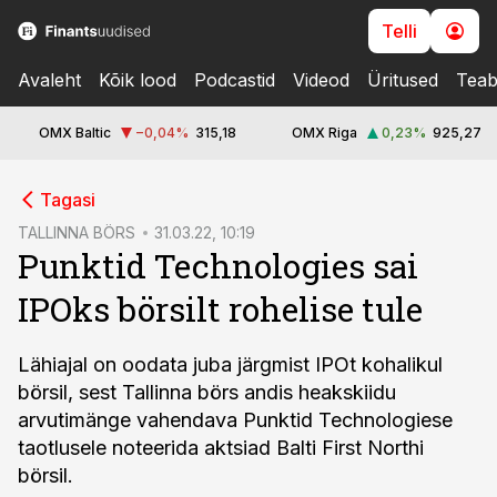
Telli
Avaleht
Kõik lood
Podcastid
Videod
Üritused
Teab
OMX Baltic
−0,04
%
315,18
OMX Riga
0,23
%
925,27
cebook
Tagasi
Twitter)
TALLINNA BÖRS
31.03.22, 10:19
Punktid Technologies sai
kedIn
IPOks börsilt rohelise tule
ail
k
Lähiajal on oodata juba järgmist IPOt kohalikul
börsil, sest Tallinna börs andis heakskiidu
arvutimänge vahendava Punktid Technologiese
taotlusele noteerida aktsiad Balti First Northi
börsil.