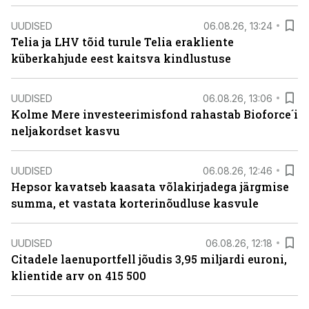
UUDISED
06.08.26, 13:24
Telia ja LHV tõid turule Telia erakliente
küberkahjude eest kaitsva kindlustuse
UUDISED
06.08.26, 13:06
Kolme Mere investeerimisfond rahastab Bioforce´i
neljakordset kasvu
UUDISED
06.08.26, 12:46
Hepsor kavatseb kaasata võlakirjadega järgmise
summa, et vastata korterinõudluse kasvule
UUDISED
06.08.26, 12:18
Citadele laenuportfell jõudis 3,95 miljardi euroni,
klientide arv on 415 500