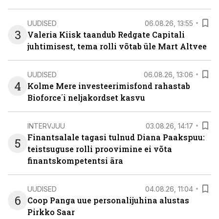
UUDISED
06.08.26, 13:55
3
Valeria Kiisk taandub Redgate Capitali
juhtimisest, tema rolli võtab üle Mart Altvee
UUDISED
06.08.26, 13:06
4
Kolme Mere investeerimisfond rahastab
Bioforce´i neljakordset kasvu
INTERVJUU
03.08.26, 14:17
Finantsalale tagasi tulnud Diana Paakspuu:
5
teistsuguse rolli proovimine ei võta
finantskompetentsi ära
UUDISED
04.08.26, 11:04
6
Coop Panga uue personalijuhina alustas
Pirkko Saar