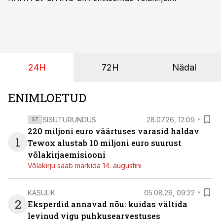
Kaheaastased võlakirjad pakuvad 10% aastast intressi
ja minimaalne investeerimissumma on 1000 eurot.
24H
72H
Nädal
ENIMLOETUD
SISUTURUNDUS
28.07.26, 12:09
ST
220 miljoni euro väärtuses varasid haldav
1
Tewox alustab 10 miljoni euro suurust
võlakirjaemisiooni
Võlakirju saab märkida 14. augustini
KASULIK
05.08.26, 09:22
2
Eksperdid annavad nõu: kuidas vältida
levinud vigu puhkusearvestuses