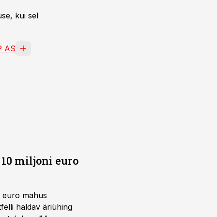
se, kui sel
 AS
10 miljoni euro
ni euro mahus
elli haldav äriühing