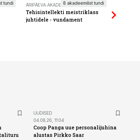
t tundi
8 akadeemilist tundi
ÄRIPÄEVA AKADEEMIA
IT KOOLIT
Tehisintellekti meistriklass
Power Qu
juhtidele - vundament
UUDISED
04.08.26, 11:04
n
Coop Panga uue personalijuhina
alituru
alustas Pirkko Saar