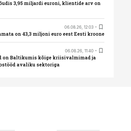
õudis 3,95 miljardi euroni, klientide arv on
06.08.26, 12:03
amata on 43,3 miljoni euro eest Eesti kroone
06.08.26, 11:40
ed on Baltikumis kõige kriisivalmimad ja
oostööd avaliku sektoriga