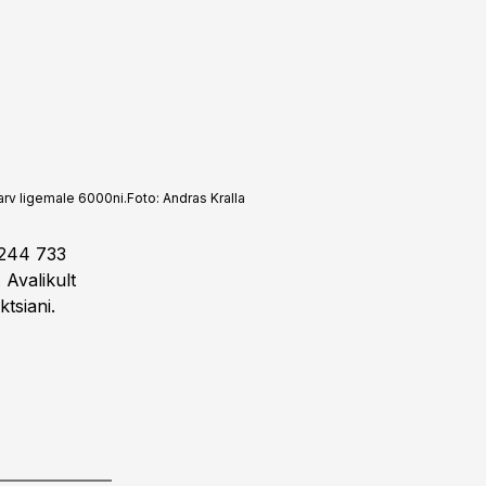
arv ligemale 6000ni.
Foto:
Andras Kralla
 244 733
 Avalikult
tsiani.