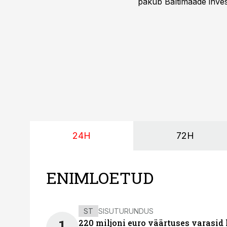
pakub Baltimaade invest
augustini.
24H
72H
ENIMLOETUD
ST
SISUTURUNDUS
220 miljoni euro väärtuses varasid