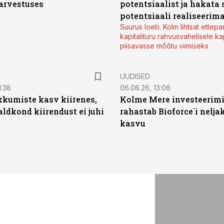
arvestuses
potentsiaalist ja hakata 
potentsiaali realiseerim
Suurus loeb. Kolm lihtsat ettepa
kapitalituru rahvusvahelisele kap
piisavasse mõõtu viimiseks
UUDISED
1:38
06.08.26, 13:06
kumiste kasv kiirenes,
Kolme Mere investeerim
aldkond kiirendust ei juhi
rahastab Bioforce´i nelja
kasvu