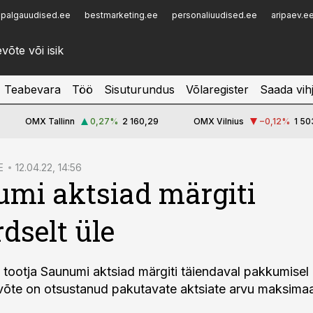
palgauudised.ee
bestmarketing.ee
personaliuudised.ee
aripaev.e
Infopank
Radar
Teabevara
Töö
Sisuturundus
Võlaregister
Saada vih
OMX Tallinn
0,27
%
2 160,29
OMX Vilnius
−0,12
%
1 50
E
12.04.22, 14:56
mi aktsiad märgiti
rdselt üle
 tootja Saunumi aktsiad märgiti täiendaval pakkumisel
evõte on otsustanud pakutavate aktsiate arvu maksimaa