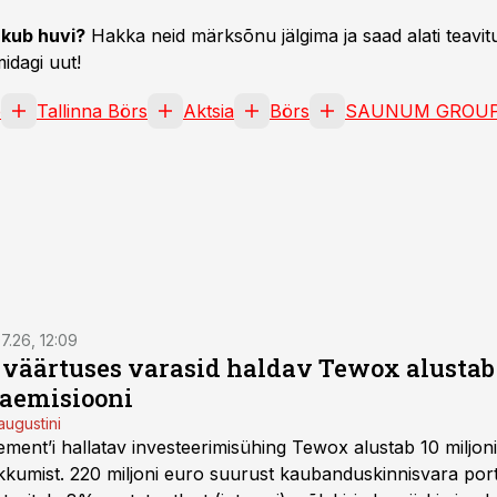
kub huvi?
Hakka neid märksõnu jälgima ja saad alati teavitu
idagi uut!
e
Tallinna Börs
Aktsia
Börs
SAUNUM GROUP
7.26, 12:09
o väärtuses varasid haldav Tewox alustab 
jaemisiooni
augustini
ent’i hallatav investeerimisühing Tewox alustab 10 miljo
kkumist. 220 miljoni euro suurust kaubanduskinnisvara portf