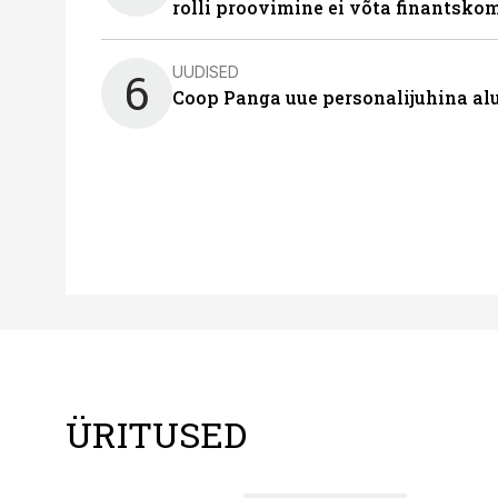
rolli proovimine ei võta finantsko
UUDISED
6
Coop Panga uue personalijuhina al
ÜRITUSED