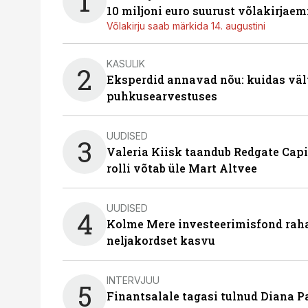
1
10 miljoni euro suurust võlakirjaem
Võlakirju saab märkida 14. augustini
KASULIK
2
Eksperdid annavad nõu: kuidas väl
puhkusearvestuses
UUDISED
3
Valeria Kiisk taandub Redgate Capi
rolli võtab üle Mart Altvee
UUDISED
4
Kolme Mere investeerimisfond raha
neljakordset kasvu
INTERVJUU
5
Finantsalale tagasi tulnud Diana P