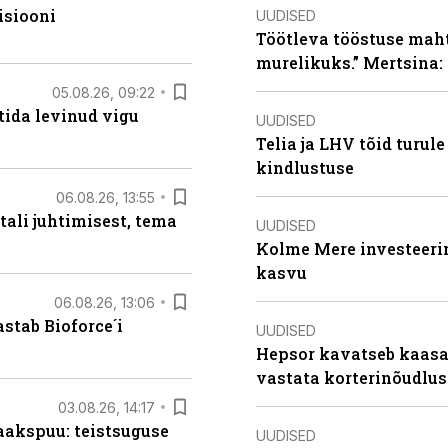
isiooni
UUDISED
Töötleva tööstuse maht 
murelikuks.” Mertsina:
05.08.26, 09:22
tida levinud vigu
UUDISED
Telia ja LHV tõid turul
kindlustuse
06.08.26, 13:55
tali juhtimisest, tema
UUDISED
Kolme Mere investeerim
kasvu
06.08.26, 13:06
stab Bioforce´i
UUDISED
Hepsor kavatseb kaasa
vastata korterinõudlus
03.08.26, 14:17
aakspuu: teistsuguse
UUDISED