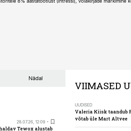
oritele 8% aastatootlust (intressi), võlakirjade märkimine k
Nädal
VIIMASED U
UUDISED
Valeria Kiisk taandub R
võtab üle Mart Altvee
28.07.26, 12:09
 haldav Tewox alustab