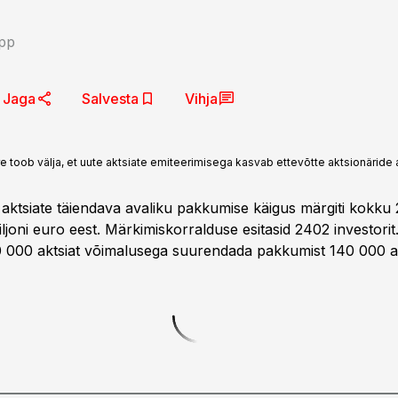
pp
Jaga
Salvesta
Vihja
toob välja, et uute aktsiate emiteerimisega kasvab ettevõtte aktsionäride 
 aktsiate täiendava avaliku pakkumise käigus märgiti kokku
iljoni euro eest. Märkimiskorralduse esitasid 2402 investorit.
0 000 aktsiat võimalusega suurendada pakkumist 140 000 ak