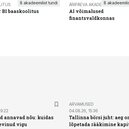
8 akadeemilist tundi
8 akadeemilis
LITUS
ÄRIPÄEVA AKADEEMIA
 BI baaskoolitus
AI võimalused
finantsvaldkonnas
ARVAMUSED
09:22
04.08.26, 15:36
d annavad nõu: kuidas
Tallinna börsi juht: aeg o
levinud vigu
lõpetada rääkimine kapit