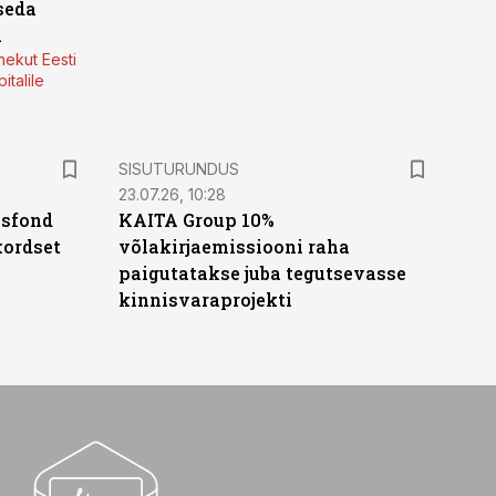
seda
a
nekut Eesti
italile
ST
SISUTURUNDUS
23.07.26, 10:28
isfond
KAITA Group 10%
kordset
võlakirjaemissiooni raha
paigutatakse juba tegutsevasse
kinnisvaraprojekti