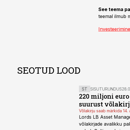
See teema pa
teemal ilmub m
Investeerimin
SEOTUD LOOD
ST
SISUTURUNDUS
28.0
220 miljoni eur
suurust võlakir
Võlakirju saab märkida 14. 
Lords LB Asset Managem
võlakirjade avalikku pa