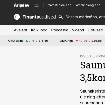
raamatupidaja.ee
aritehnoloogia.ee
kinnisvarauudised.ee
imelineajalugu.ee
logistikauudised.ee
imelineteadus.ee
Avaleht
Kõik lood
Podcastid
Videod
Üritused
OMX Baltic
0,16
%
315,49
OMX Riga
−0,26
%
925,88
cebook
INVESTEERIMIN
Saunu
Twitter)
kedIn
3,5ko
ail
k
Saunakeriste
üle ning ett
suurendada.