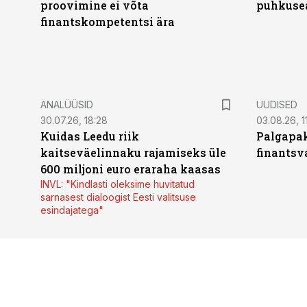
proovimine ei võta
puhkuse
finantskompetentsi ära
ANALÜÜSID
UUDISED
30.07.26, 18:28
03.08.26, 1
Kuidas Leedu riik
Palgapak
kaitseväelinnaku rajamiseks üle
finantsv
600 miljoni euro eraraha kaasas
INVL: "Kindlasti oleksime huvitatud
sarnasest dialoogist Eesti valitsuse
esindajatega"