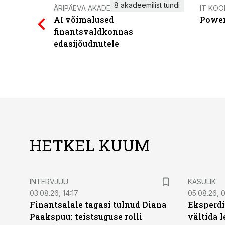
8 akadeemilist tundi
ÄRIPÄEVA AKADEEMIA
IT KOO
AI võimalused
Power
finantsvaldkonnas
edasijõudnutele
HETKEL KUUM
INTERVJUU
KASULIK
03.08.26, 14:17
05.08.26, 
Finantsalale tagasi tulnud Diana
Eksperdi
Paakspuu: teistsuguse rolli
vältida 