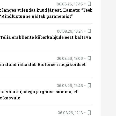
06.08.26, 13:48
langes viiendat kuud järjest. Eamets: “Teeb
 “Kindlustunne näitab paranemist”
06.08.26, 13:24
e Telia erakliente küberkahjude eest kaitsva
06.08.26, 13:06
isfond rahastab Bioforce´i neljakordset
06.08.26, 12:46
ta võlakirjadega järgmise summa, et
e kasvule
06.08.26, 12:18