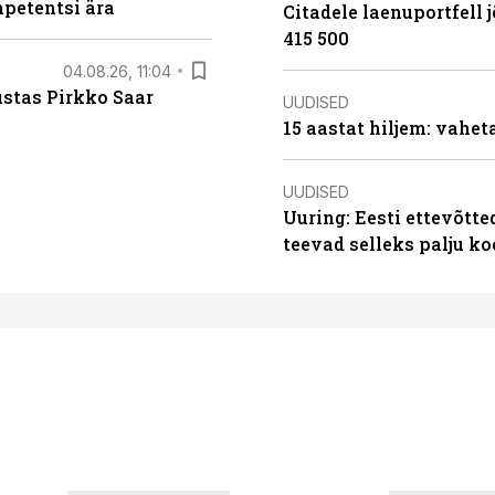
mpetentsi ära
Citadele laenuportfell j
415 500
04.08.26, 11:04
ustas Pirkko Saar
UUDISED
15 aastat hiljem: vahet
UUDISED
Uuring: Eesti ettevõtt
teevad selleks palju k