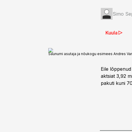
Simo Se
Kuula
Saunumi asutaja ja nõukogu esimees Andres Vare 
Eile lõppenud
aktsiat 3,92 m
pakuti kuni 7