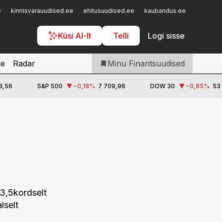
Iseteenindus
e
kinnisvarauudised.ee
ehitusuudised.ee
kaubandus.ee
toostusu
Telli Finantsuudised
Küsi AI-lt
Telli
Logi sisse
je
Radar
Minu Finantsuudised
3,56
S&P 500
−0,18
%
7 709,96
DOW 30
−0,85
%
53
 3,5kordselt
lselt