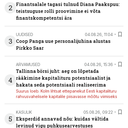
Finantsalale tagasi tulnud Diana Paakspuu:
2
teistsuguse rolli proovimine ei võta
finantskompetentsi ära
UUDISED
04.08.26, 11:04
3
Coop Panga uue personalijuhina alustas
Pirkko Saar
ARVAMUSED
04.08.26, 15:36
Tallinna börsi juht: aeg on lõpetada
rääkimine kapitalituru potentsiaalist ja
4
hakata seda potentsiaali realiseerima
Suurus loeb. Kolm lihtsat ettepanekut Eesti kapitalituru
rahvusvahelisele kapitalile piisavasse mõõtu viimiseks
KASULIK
05.08.26, 09:22
5
Eksperdid annavad nõu: kuidas vältida
levinud vigu puhkusearvestuses