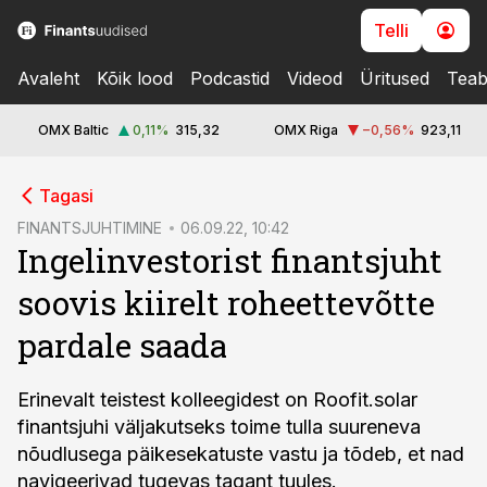
Telli
Avaleht
Kõik lood
Podcastid
Videod
Üritused
Teab
OMX Baltic
0,11
%
315,32
OMX Riga
−0,56
%
923,11
cebook
Tagasi
Twitter)
FINANTSJUHTIMINE
06.09.22, 10:42
Ingelinvestorist finantsjuht
kedIn
soovis kiirelt roheettevõtte
ail
pardale saada
k
Erinevalt teistest kolleegidest on Roofit.solar
finantsjuhi väljakutseks toime tulla suureneva
nõudlusega päikesekatuste vastu ja tõdeb, et nad
navigeerivad tugevas tagant tuules.