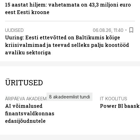
15 aastat hiljem: vahetamata on 43,3 miljoni euro
eest Eesti kroone
UUDISED
06.08.26, 11:40
Uuring: Eesti ettevõtted on Baltikumis kõige
kriisivalmimad ja teevad selleks palju koostööd
avaliku sektoriga
ÜRITUSED
8 akadeemilist tundi
ÄRIPÄEVA AKADEEMIA
IT KOOLITUS
AI võimalused
Power BI baask
finantsvaldkonnas
edasijõudnutele