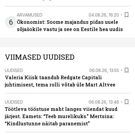
ARVAMUSED
04.08.26, 16:20
6
Ökonomist: Soome majandus pidas uuele
sõjašokile vastu ja see on Eestile hea uudis
VIIMASED UUDISED
UUDISED
06.08.26, 13:55
Valeria Kiisk taandub Redgate Capitali
juhtimisest, tema rolli võtab üle Mart Altvee
UUDISED
06.08.26, 13:48
Töötleva tööstuse maht langes viiendat kuud
järjest. Eamets: “Teeb murelikuks.” Mertsina:
“Kindlustunne näitab paranemist”