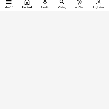
Menüü
Uudised
Raadio
Otsing
AI Chat
Logi sisse
Vana-Lõuna 39/1, 19094 Tallinn
(+372) 667 0111
finantsuudised@finantsuudised.ee
Telli
Reklaam
Firmast
Sisu kasutamisõigused
Ajakirjaniku
eetikakoodeks
Üldtingimused
Privaatsustingimused
Küpsiste poliitika
KKK