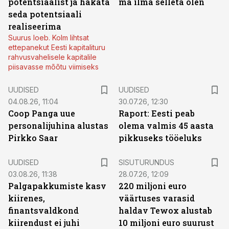
potentsiaalist ja hakata
ma ilma selleta olen
seda potentsiaali
realiseerima
Suurus loeb. Kolm lihtsat
ettepanekut Eesti kapitalituru
rahvusvahelisele kapitalile
piisavasse mõõtu viimiseks
UUDISED
UUDISED
04.08.26, 11:04
30.07.26, 12:30
Coop Panga uue
Raport: Eesti peab
personalijuhina alustas
olema valmis 45 aasta
Pirkko Saar
pikkuseks tööeluks
ST
UUDISED
SISUTURUNDUS
03.08.26, 11:38
28.07.26, 12:09
Palgapakkumiste kasv
220 miljoni euro
kiirenes,
väärtuses varasid
finantsvaldkond
haldav Tewox alustab
kiirendust ei juhi
10 miljoni euro suurust