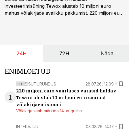
investeerimisühing Tewox alustab 10 miljoni euro
mahus võlakirjade avalikku pakkumist. 220 miljoni euro
suurust kaubanduskinnisvara portfelli haldav äriühing
pakub Baltimaade investoritele 8% aastatootlust
(intressi), võlakirjade märkimine kestab kuni 14.
augustini.
24H
72H
Nädal
ENIMLOETUD
SISUTURUNDUS
28.07.26, 12:09
ST
220 miljoni euro väärtuses varasid haldav
1
Tewox alustab 10 miljoni euro suurust
võlakirjaemisiooni
Võlakirju saab märkida 14. augustini
INTERVJUU
03.08.26, 14:17