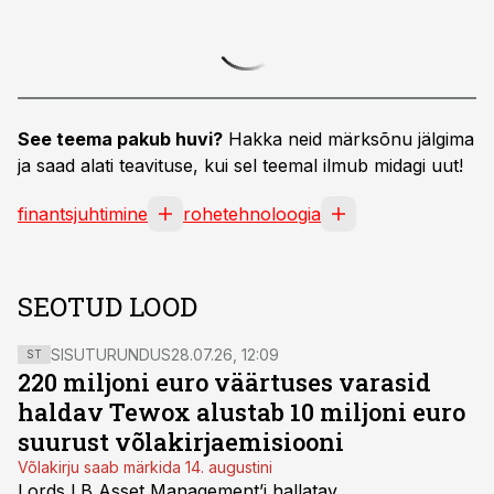
See teema pakub huvi?
Hakka neid märksõnu jälgima
ja saad alati teavituse, kui sel teemal ilmub midagi uut!
finantsjuhtimine
rohetehnoloogia
SEOTUD LOOD
SISUTURUNDUS
28.07.26, 12:09
ST
220 miljoni euro väärtuses varasid
haldav Tewox alustab 10 miljoni euro
suurust võlakirjaemisiooni
Võlakirju saab märkida 14. augustini
Lords LB Asset Management’i hallatav