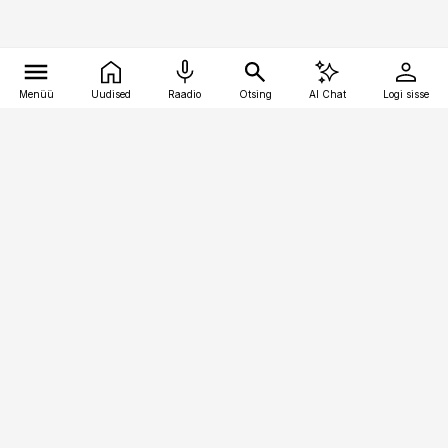
Menüü
Uudised
Raadio
Otsing
AI Chat
Logi sisse
Vana-Lõuna 39/1, 19094 Tallinn
(+372) 667 0111
finantsuudised@finantsuudised.ee
Telli
Reklaam
Firmast
Sisu kasutamisõigused
Ajakirjaniku