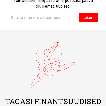
Telli uudiskiri ning saad oma postkasti päeva
olulisemad uudised.
Liitun
TAGASI FINANTSUUDISED