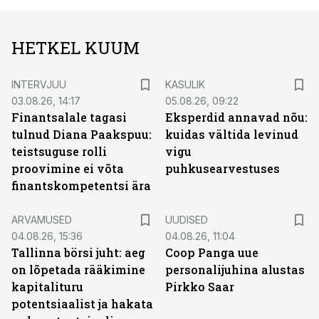
HETKEL KUUM
INTERVJUU
KASULIK
03.08.26, 14:17
05.08.26, 09:22
Finantsalale tagasi
Eksperdid annavad nõu:
tulnud Diana Paakspuu:
kuidas vältida levinud
teistsuguse rolli
vigu
proovimine ei võta
puhkusearvestuses
finantskompetentsi ära
ARVAMUSED
UUDISED
04.08.26, 15:36
04.08.26, 11:04
Tallinna börsi juht: aeg
Coop Panga uue
on lõpetada rääkimine
personalijuhina alustas
kapitalituru
Pirkko Saar
potentsiaalist ja hakata