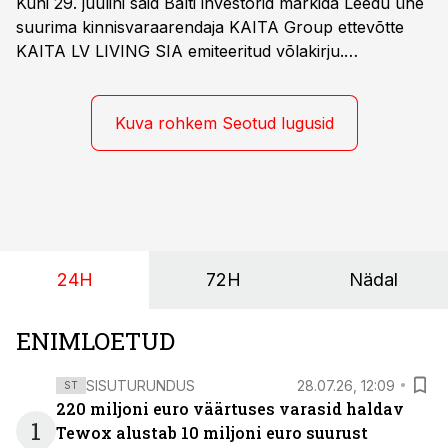
Kuni 29. juulini said Balti investorid märkida Leedu ühe
suurima kinnisvaraarendaja KAITA Group ettevõtte
KAITA LV LIVING SIA emiteeritud võlakirju.
Kaheaastased võlakirjad pakuvad 10% aastast intressi
ja minimaalne investeerimissumma on 1000 eurot.
Kuva rohkem Seotud lugusid
24H
72H
Nädal
ENIMLOETUD
SISUTURUNDUS
28.07.26, 12:09
ST
220 miljoni euro väärtuses varasid haldav
1
Tewox alustab 10 miljoni euro suurust