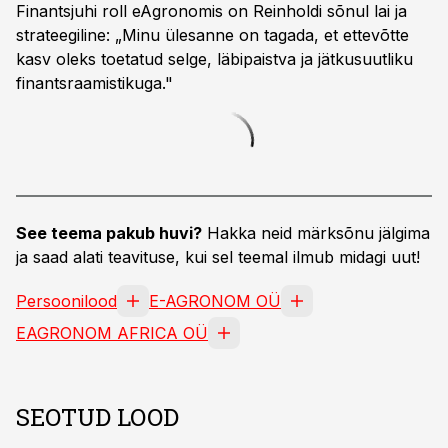
Finantsjuhi roll eAgronomis on Reinholdi sõnul lai ja
strateegiline: „Minu ülesanne on tagada, et ettevõtte
kasv oleks toetatud selge, läbipaistva ja jätkusuutliku
finantsraamistikuga."
See teema pakub huvi?
Hakka neid märksõnu jälgima
ja saad alati teavituse, kui sel teemal ilmub midagi uut!
Persoonilood
E-AGRONOM OÜ
EAGRONOM AFRICA OÜ
SEOTUD LOOD