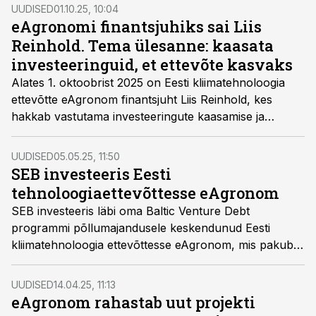
UUDISED
01.10.25, 10:04
eAgronomi finantsjuhiks sai Liis
Reinhold. Tema ülesanne: kaasata
investeeringuid, et ettevõte kasvaks
Alates 1. oktoobrist 2025 on Eesti kliimatehnoloogia
ettevõtte eAgronom finantsjuht Liis Reinhold, kes
hakkab vastutama investeeringute kaasamise ja
ettevõtte laienemisega seotud eesmärkide eest.
UUDISED
05.05.25, 11:50
SEB investeeris Eesti
tehnoloogiaettevõttesse eAgronom
SEB investeeris läbi oma Baltic Venture Debt
programmi põllumajandusele keskendunud Eesti
kliimatehnoloogia ettevõttesse eAgronom, mis pakub
põlluhaldustarkvara ja süsinikuprogrammi kokku 14
riigis Euroopas ja Aafrikas.
UUDISED
14.04.25, 11:13
eAgronom rahastab uut projekti