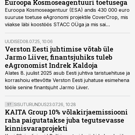
Euroopa Kosmoseagentuuri toetusega
Euroopa Kosmoseagentuur (ESA) andis 430 000 euro
suuruse toetuse eAgronomi projektile CoverCrop, mis
viiakse läbi koostöös STACC OÜga ja mis sai
võimalikuks tänu Eesti Kosmosebüroo abile.
UUDISED
08.07.25, 10:06
Verston Eesti juhtimise võtab üle
Jarmo Liiver, finantsjuhiks tuleb
eAgronomist Indrek Kaldoja
Alates 8. juulist 2025 asub Eesti juhtiva taristuehituse ja
korrashoiu ettevõtte Verston Eesti juhatuse esimehena
tööle senine finantsjuht Jarmo Liiver.
SISUTURUNDUS
23.07.26, 10:28
ST
KAITA Group 10% võlakirjaemissiooni
raha paigutatakse juba tegutsevasse
kinnisvaraprojekti