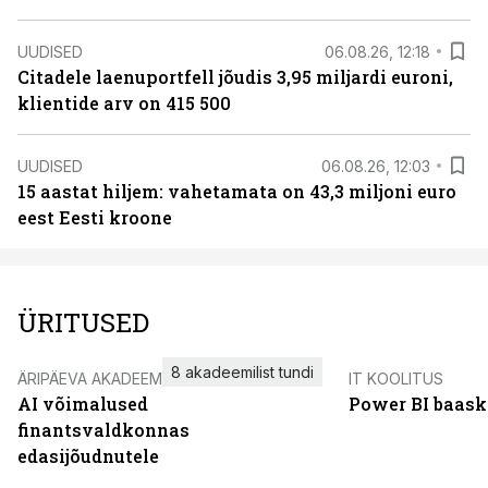
UUDISED
06.08.26, 12:18
Citadele laenuportfell jõudis 3,95 miljardi euroni,
klientide arv on 415 500
UUDISED
06.08.26, 12:03
15 aastat hiljem: vahetamata on 43,3 miljoni euro
eest Eesti kroone
ÜRITUSED
8 akadeemilist tundi
ÄRIPÄEVA AKADEEMIA
IT KOOLITUS
AI võimalused
Power BI baask
finantsvaldkonnas
edasijõudnutele