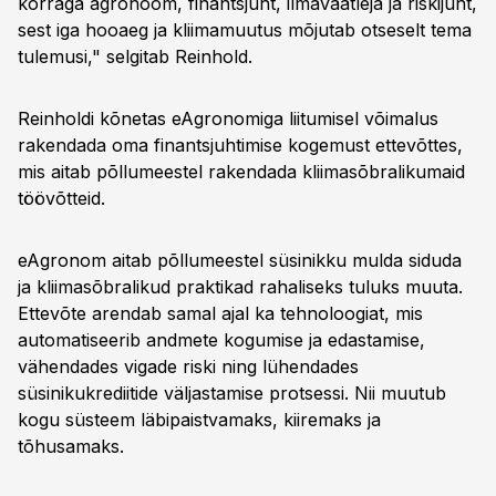
korraga agronoom, finantsjuht, ilmavaatleja ja riskijuht,
sest iga hooaeg ja kliimamuutus mõjutab otseselt tema
tulemusi," selgitab Reinhold.
Reinholdi kõnetas eAgronomiga liitumisel võimalus
rakendada oma finantsjuhtimise kogemust ettevõttes,
mis aitab põllumeestel rakendada kliimasõbralikumaid
töövõtteid.
eAgronom aitab põllumeestel süsinikku mulda siduda
ja kliimasõbralikud praktikad rahaliseks tuluks muuta.
Ettevõte arendab samal ajal ka tehnoloogiat, mis
automatiseerib andmete kogumise ja edastamise,
vähendades vigade riski ning lühendades
süsinikukrediitide väljastamise protsessi. Nii muutub
kogu süsteem läbipaistvamaks, kiiremaks ja
tõhusamaks.