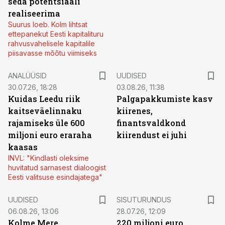
seda potentsiaali
realiseerima
Suurus loeb. Kolm lihtsat
ettepanekut Eesti kapitalituru
rahvusvahelisele kapitalile
piisavasse mõõtu viimiseks
ANALÜÜSID
UUDISED
30.07.26, 18:28
03.08.26, 11:38
Kuidas Leedu riik
Palgapakkumiste kasv
kaitseväelinnaku
kiirenes,
rajamiseks üle 600
finantsvaldkond
miljoni euro eraraha
kiirendust ei juhi
kaasas
INVL: "Kindlasti oleksime
huvitatud sarnasest dialoogist
Eesti valitsuse esindajatega"
ST
UUDISED
SISUTURUNDUS
06.08.26, 13:06
28.07.26, 12:09
Kolme Mere
220 miljoni euro