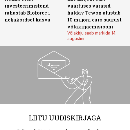
investeerimisfond
väärtuses varasid
rahastab Bioforce´i
haldav Tewox alustab
neljakordset kasvu
10 miljoni euro suurust
võlakirjaemisiooni
Võlakirju saab märkida 14.
augustini
LIITU UUDISKIRJAGA