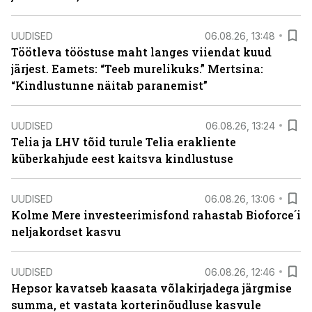
UUDISED
06.08.26, 13:48
Töötleva tööstuse maht langes viiendat kuud
järjest. Eamets: “Teeb murelikuks.” Mertsina:
“Kindlustunne näitab paranemist”
UUDISED
06.08.26, 13:24
Telia ja LHV tõid turule Telia erakliente
küberkahjude eest kaitsva kindlustuse
UUDISED
06.08.26, 13:06
Kolme Mere investeerimisfond rahastab Bioforce´i
neljakordset kasvu
UUDISED
06.08.26, 12:46
Hepsor kavatseb kaasata võlakirjadega järgmise
summa, et vastata korterinõudluse kasvule