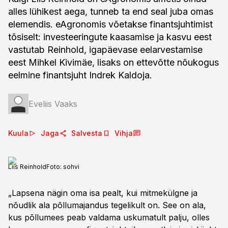
alles lühikest aega, tunneb ta end seal juba omas
elemendis. eAgronomis võetakse finantsjuhtimist
tõsiselt: investeeringute kaasamise ja kasvu eest
vastutab Reinhold, igapäevase eelarvestamise
eest Mihkel Kivimäe, lisaks on ettevõtte nõukogus
eelmine finantsjuht Indrek Kaldoja.
Eveliis Vaaks
Kuula
Jaga
Salvesta
Vihja
Liis Reinhold
Foto:
sohvi
„Lapsena nägin oma isa pealt, kui mitmekülgne ja
nõudlik ala põllumajandus tegelikult on. See on ala,
kus põllumees peab valdama uskumatult palju, olles