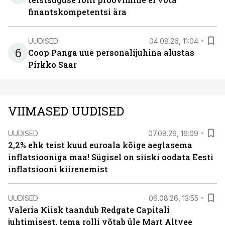
finantskompetentsi ära
UUDISED
04.08.26, 11:04
6
Coop Panga uue personalijuhina alustas
Pirkko Saar
VIIMASED UUDISED
UUDISED
07.08.26, 16:09
2,2% ehk teist kuud euroala kõige aeglasema
inflatsiooniga maa! Sügisel on siiski oodata Eesti
inflatsiooni kiirenemist
UUDISED
06.08.26, 13:55
Valeria Kiisk taandub Redgate Capitali
juhtimisest, tema rolli võtab üle Mart Altvee