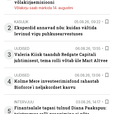
võlakirjaemisiooni
Võlakirju saab märkida 14. augustini
KASULIK
05.08.26, 09:22
2
Eksperdid annavad nõu: kuidas vältida
levinud vigu puhkusearvestuses
UUDISED
06.08.26, 13:55
3
Valeria Kiisk taandub Redgate Capitali
juhtimisest, tema rolli võtab üle Mart Altvee
UUDISED
06.08.26, 13:06
4
Kolme Mere investeerimisfond rahastab
Bioforce´i neljakordset kasvu
INTERVJUU
03.08.26, 14:17
Finantsalale tagasi tulnud Diana Paakspuu:
5
teistsuguse rolli proovimine ei võta