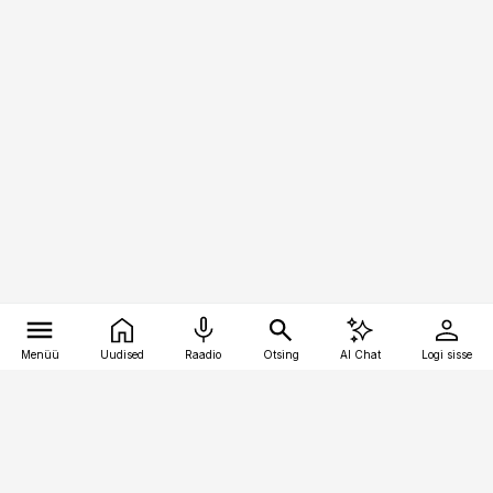
Menüü
Uudised
Raadio
Otsing
AI Chat
Logi sisse