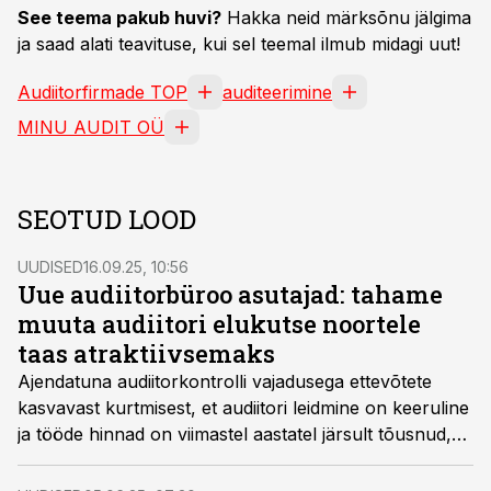
See teema pakub huvi?
Hakka neid märksõnu jälgima
ja saad alati teavituse, kui sel teemal ilmub midagi uut!
Audiitorfirmade TOP
auditeerimine
MINU AUDIT OÜ
SEOTUD LOOD
UUDISED
16.09.25, 10:56
Uue audiitorbüroo asutajad: tahame
muuta audiitori elukutse noortele
taas atraktiivsemaks
Ajendatuna audiitorkontrolli vajadusega ettevõtete
kasvavast kurtmisest, et audiitori leidmine on keeruline
ja tööde hinnad on viimastel aastatel järsult tõusnud,
otsustasid endine Deloitte Eesti audiitor Merli Oago
ning eri ettevõtete finantsjuhtimise ja samuti Deloitte