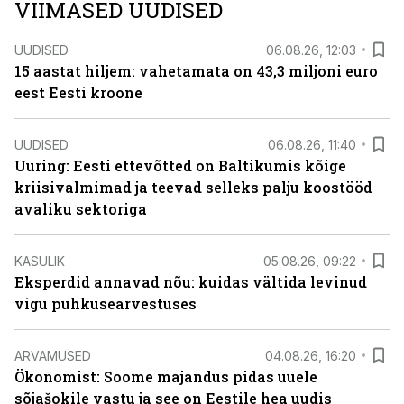
VIIMASED UUDISED
UUDISED
06.08.26, 12:03
15 aastat hiljem: vahetamata on 43,3 miljoni euro
eest Eesti kroone
UUDISED
06.08.26, 11:40
Uuring: Eesti ettevõtted on Baltikumis kõige
kriisivalmimad ja teevad selleks palju koostööd
avaliku sektoriga
KASULIK
05.08.26, 09:22
Eksperdid annavad nõu: kuidas vältida levinud
vigu puhkusearvestuses
ARVAMUSED
04.08.26, 16:20
Ökonomist: Soome majandus pidas uuele
sõjašokile vastu ja see on Eestile hea uudis