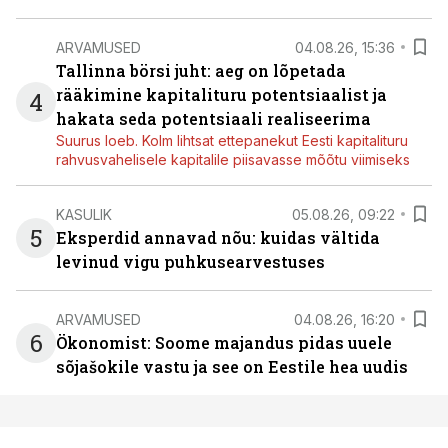
ARVAMUSED
04.08.26, 15:36
Tallinna börsi juht: aeg on lõpetada
rääkimine kapitalituru potentsiaalist ja
4
hakata seda potentsiaali realiseerima
Suurus loeb. Kolm lihtsat ettepanekut Eesti kapitalituru
rahvusvahelisele kapitalile piisavasse mõõtu viimiseks
KASULIK
05.08.26, 09:22
5
Eksperdid annavad nõu: kuidas vältida
levinud vigu puhkusearvestuses
ARVAMUSED
04.08.26, 16:20
6
Ökonomist: Soome majandus pidas uuele
sõjašokile vastu ja see on Eestile hea uudis