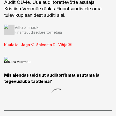
Audit OÜ-le. Uue audiitorettevõtte asutaja
Kristiina Veermäe rääkis Finantsuudistele oma
tulevikuplaanidest auditi alal.
Villu Zirnask
Finantsuudised.ee toimetaja
Kuula
Jaga
Salvesta
Vihja
Kristiina Veermäe
Mis ajendas teid uut audiitorfirmat asutama ja
tegevusluba taotlema?