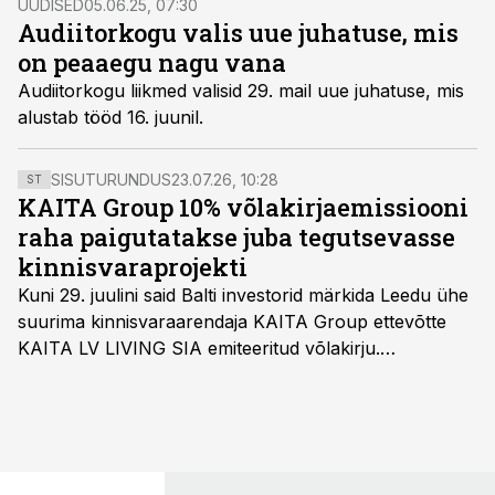
UUDISED
05.06.25, 07:30
kogemusega Liisa Maata asutada uue audiitorbüroo
Audiitorkogu valis uue juhatuse, mis
Lumera Audit.
on peaaegu nagu vana
Audiitorkogu liikmed valisid 29. mail uue juhatuse, mis
alustab tööd 16. juunil.
SISUTURUNDUS
23.07.26, 10:28
ST
KAITA Group 10% võlakirjaemissiooni
raha paigutatakse juba tegutsevasse
kinnisvaraprojekti
Kuni 29. juulini said Balti investorid märkida Leedu ühe
suurima kinnisvaraarendaja KAITA Group ettevõtte
KAITA LV LIVING SIA emiteeritud võlakirju.
Kaheaastased võlakirjad pakuvad 10% aastast intressi
ja minimaalne investeerimissumma on 1000 eurot.