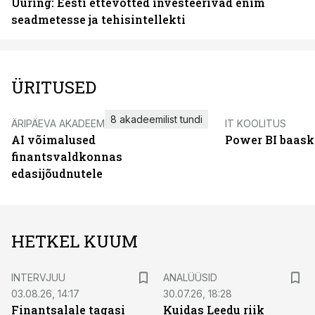
Uuring: Eesti ettevõtted investeerivad enim
seadmetesse ja tehisintellekti
ÜRITUSED
8 akadeemilist tundi
ÄRIPÄEVA AKADEEMIA
IT KOOLITUS
AI võimalused
Power BI baask
finantsvaldkonnas
edasijõudnutele
HETKEL KUUM
INTERVJUU
ANALÜÜSID
03.08.26, 14:17
30.07.26, 18:28
Finantsalale tagasi
Kuidas Leedu riik