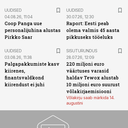
UUDISED
UUDISED
04.08.26, 11:04
30.07.26, 12:30
Coop Panga uue
Raport: Eesti peab
personalijuhina alustas
olema valmis 45 aasta
Pirkko Saar
pikkuseks tööeluks
ST
UUDISED
SISUTURUNDUS
03.08.26, 11:38
28.07.26, 12:09
Palgapakkumiste kasv
220 miljoni euro
kiirenes,
väärtuses varasid
finantsvaldkond
haldav Tewox alustab
kiirendust ei juhi
10 miljoni euro suurust
võlakirjaemisiooni
Võlakirju saab märkida 14.
augustini