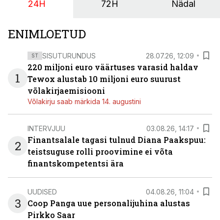
24H
72H
Nädal
ENIMLOETUD
SISUTURUNDUS
28.07.26, 12:09
ST
220 miljoni euro väärtuses varasid haldav
1
Tewox alustab 10 miljoni euro suurust
võlakirjaemisiooni
Võlakirju saab märkida 14. augustini
INTERVJUU
03.08.26, 14:17
Finantsalale tagasi tulnud Diana Paakspuu:
2
teistsuguse rolli proovimine ei võta
finantskompetentsi ära
UUDISED
04.08.26, 11:04
3
Coop Panga uue personalijuhina alustas
Pirkko Saar