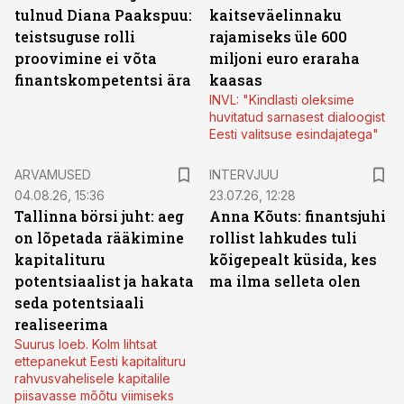
tulnud Diana Paakspuu:
kaitseväelinnaku
teistsuguse rolli
rajamiseks üle 600
proovimine ei võta
miljoni euro eraraha
finantskompetentsi ära
kaasas
INVL: "Kindlasti oleksime
huvitatud sarnasest dialoogist
Eesti valitsuse esindajatega"
ARVAMUSED
INTERVJUU
04.08.26, 15:36
23.07.26, 12:28
Tallinna börsi juht: aeg
Anna Kõuts: finantsjuhi
on lõpetada rääkimine
rollist lahkudes tuli
kapitalituru
kõigepealt küsida, kes
potentsiaalist ja hakata
ma ilma selleta olen
seda potentsiaali
realiseerima
Suurus loeb. Kolm lihtsat
ettepanekut Eesti kapitalituru
rahvusvahelisele kapitalile
piisavasse mõõtu viimiseks