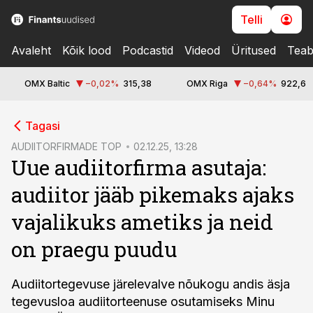
Telli
Avaleht
Kõik lood
Podcastid
Videod
Üritused
Teab
OMX Baltic
−0,02
%
315,38
OMX Riga
−0,64
%
922,6
cebook
Tagasi
Twitter)
AUDIITORFIRMADE TOP
02.12.25, 13:28
Uue audiitorfirma asutaja:
kedIn
audiitor jääb pikemaks ajaks
ail
vajalikuks ametiks ja neid
k
on praegu puudu
Audiitortegevuse järelevalve nõukogu andis äsja
tegevusloa audiitorteenuse osutamiseks Minu