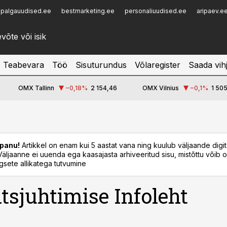
palgauudised.ee
bestmarketing.ee
personaliuudised.ee
aripaev.e
Infopank
Radar
Teabevara
Töö
Sisuturundus
Võlaregister
Saada vih
OMX Tallinn
−0,18
%
2 154,46
OMX Vilnius
−0,1
%
1 505
panu!
Artikkel on enam kui 5 aastat vana ning kuulub väljaande digi
. Väljaanne ei uuenda ega kaasajasta arhiveeritud sisu, mistõttu võib ol
sete allikatega tutvumine
tsjuhtimise Infoleht