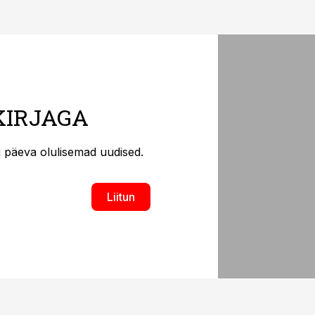
KIRJAGA
ti päeva olulisemad uudised.
Liitun