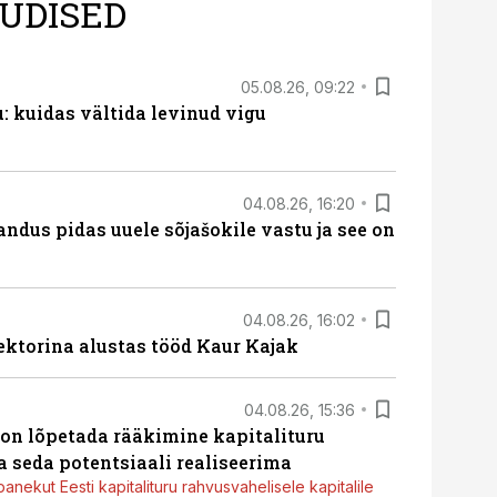
UDISED
05.08.26, 09:22
 kuidas vältida levinud vigu
04.08.26, 16:20
dus pidas uuele sõjašokile vastu ja see on
04.08.26, 16:02
ektorina alustas tööd Kaur Kajak
04.08.26, 15:36
g on lõpetada rääkimine kapitalituru
a seda potentsiaali realiseerima
panekut Eesti kapitalituru rahvusvahelisele kapitalile