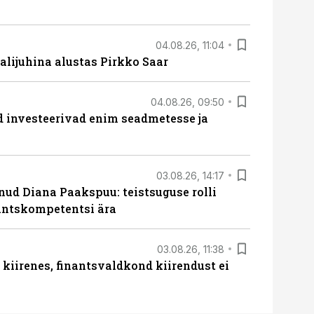
04.08.26, 11:04
lijuhina alustas Pirkko Saar
04.08.26, 09:50
ed investeerivad enim seadmetesse ja
03.08.26, 14:17
lnud Diana Paakspuu: teistsuguse rolli
nantskompetentsi ära
03.08.26, 11:38
iirenes, finantsvaldkond kiirendust ei