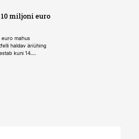
10 miljoni euro
ni euro mahus
elli haldav äriühing
estab kuni 14.