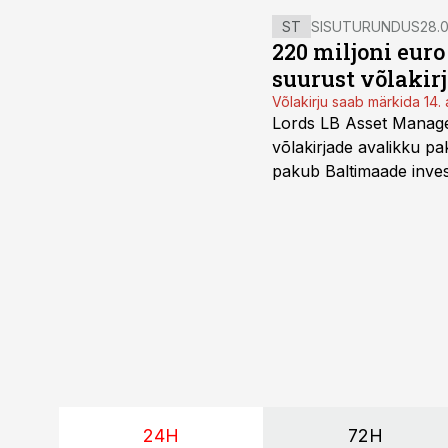
ST
SISUTURUNDUS
28.0
220 miljoni eur
suurust võlakir
Võlakirju saab märkida 14. 
Lords LB Asset Managem
võlakirjade avalikku pa
pakub Baltimaade invest
augustini.
24H
72H