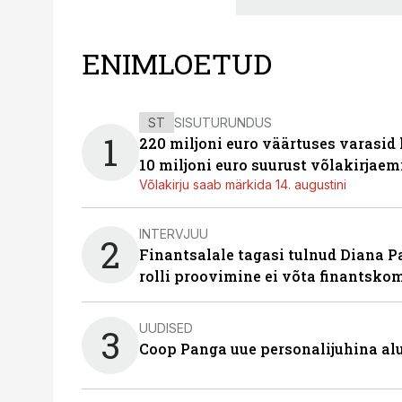
ENIMLOETUD
ST
SISUTURUNDUS
1
220 miljoni euro väärtuses varasid
10 miljoni euro suurust võlakirjaem
Võlakirju saab märkida 14. augustini
INTERVJUU
2
Finantsalale tagasi tulnud Diana P
rolli proovimine ei võta finantsko
UUDISED
3
Coop Panga uue personalijuhina al