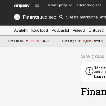
raamatupidaja.ee
aritehnoloogia.ee
kinnisvarauudised.ee
imelineajalugu.ee
logistikauudised.ee
imelineteadus.ee
Avaleht
Kõik lood
Podcastid
Videod
Üritused
OMX Baltic
−0,15
%
314,98
OMX Riga
−0,03
%
928,3
cebook
30.09.17, 03:00
Twitter)
Tähele
kedIn
arhiivi
kaasaeg
ail
Finan
k