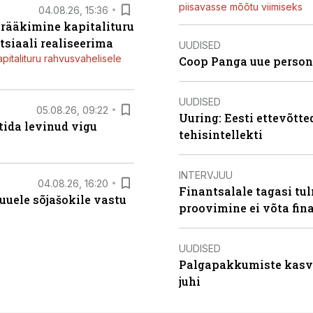
piisavasse mõõtu viimiseks
04.08.26, 15:36
a rääkimine kapitalituru
tsiaali realiseerima
UUDISED
apitalituru rahvusvahelisele
Coop Panga uue persona
UUDISED
05.08.26, 09:22
Uuring: Eesti ettevõtt
tida levinud vigu
tehisintellekti
INTERVJUU
04.08.26, 16:20
Finantsalale tagasi tu
uele sõjašokile vastu
proovimine ei võta fi
UUDISED
Palgapakkumiste kasv k
juhi