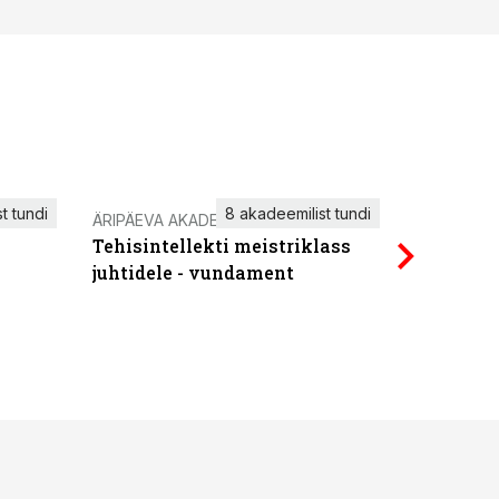
t tundi
8 akadeemilist tundi
ÄRIPÄEVA AKADEEMIA
IT KOOLIT
Tehisintellekti meistriklass
Power Qu
juhtidele - vundament