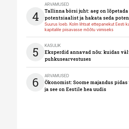
ARVAMUSED
Tallinna börsi juht: aeg on lõpetad
4
potentsiaalist ja hakata seda poten
Suurus loeb. Kolm lihtsat ettepanekut Eesti k
kapitalile piisavasse mõõtu viimiseks
KASULIK
5
Eksperdid annavad nõu: kuidas väl
puhkusearvestuses
ARVAMUSED
6
Ökonomist: Soome majandus pidas u
ja see on Eestile hea uudis