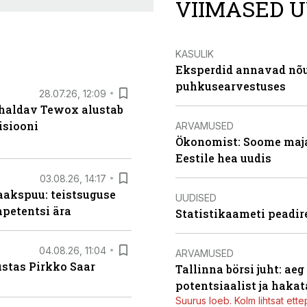
VIIMASED U
KASULIK
Eksperdid annavad nõu:
puhkusearvestuses
28.07.26, 12:09
 haldav Tewox alustab
isiooni
ARVAMUSED
Ökonomist: Soome majan
Eestile hea uudis
03.08.26, 14:17
aakspuu: teistsuguse
UUDISED
mpetentsi ära
Statistikaameti peadir
04.08.26, 11:04
ARVAMUSED
ustas Pirkko Saar
Tallinna börsi juht: ae
potentsiaalist ja hakat
Suurus loeb. Kolm lihtsat ette