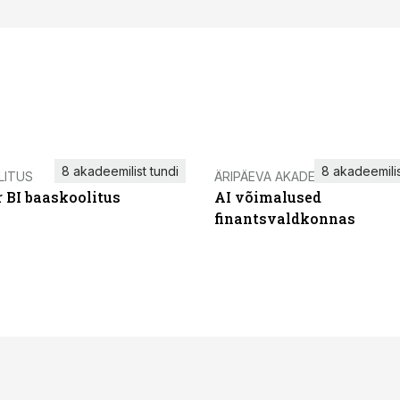
8 akadeemilist tundi
8 akadeemilis
LITUS
ÄRIPÄEVA AKADEEMIA
 BI baaskoolitus
AI võimalused
finantsvaldkonnas