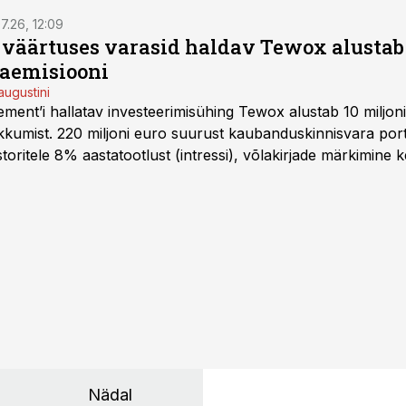
7.26, 12:09
o väärtuses varasid haldav Tewox alustab 
jaemisiooni
augustini
ent’i hallatav investeerimisühing Tewox alustab 10 miljo
kkumist. 220 miljoni euro suurust kaubanduskinnisvara portf
oritele 8% aastatootlust (intressi), võlakirjade märkimine k
Nädal