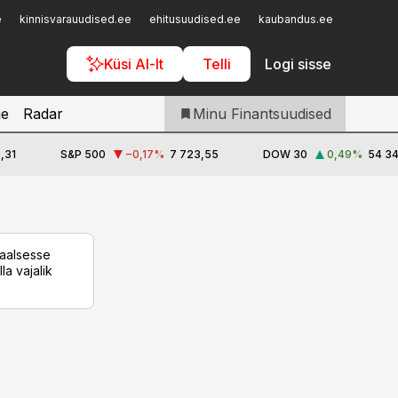
Iseteenindus
e
kinnisvarauudised.ee
ehitusuudised.ee
kaubandus.ee
toostusu
Telli Finantsuudised
Küsi AI-lt
Telli
Logi sisse
je
Radar
Minu Finantsuudised
,31
S&P 500
−0,17
%
7 723,55
DOW 30
0,49
%
54 34
taalsesse
la vajalik