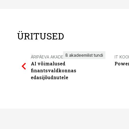
ÜRITUSED
8 akadeemilist tundi
ÄRIPÄEVA AKADEEMIA
IT KOO
AI võimalused
Power
finantsvaldkonnas
edasijõudnutele