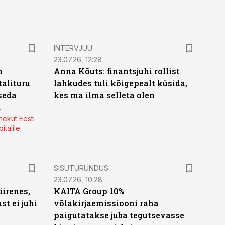
INTERVJUU
23.07.26, 12:28
n
Anna Kõuts: finantsjuhi rollist
alituru
lahkudes tuli kõigepealt küsida,
seda
kes ma ilma selleta olen
a
nekut Eesti
italile
ST
SISUTURUNDUS
23.07.26, 10:28
irenes,
KAITA Group 10%
t ei juhi
võlakirjaemissiooni raha
paigutatakse juba tegutsevasse