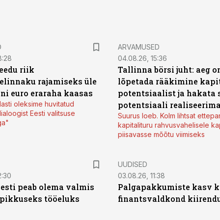
D
ARVAMUSED
8:28
04.08.26, 15:36
eedu riik
Tallinna börsi juht: aeg o
elinnaku rajamiseks üle
lõpetada rääkimine kapit
oni euro eraraha kaasas
potentsiaalist ja hakata 
lasti oleksime huvitatud
potentsiaali realiseerim
ialoogist Eesti valitsuse
Suurus loeb. Kolm lihtsat ettepa
ga"
kapitalituru rahvusvahelisele kap
piisavasse mõõtu viimiseks
UUDISED
2:30
03.08.26, 11:38
Eesti peab olema valmis
Palgapakkumiste kasv ki
 pikkuseks tööeluks
finantsvaldkond kiirendus