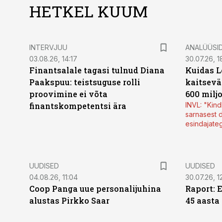
HETKEL KUUM
INTERVJUU
ANALÜÜSI
03.08.26, 14:17
30.07.26, 1
Finantsalale tagasi tulnud Diana
Kuidas L
Paakspuu: teistsuguse rolli
kaitsevä
proovimine ei võta
600 milj
finantskompetentsi ära
INVL: "Kind
sarnasest d
esindajate
UUDISED
UUDISED
04.08.26, 11:04
30.07.26, 1
Coop Panga uue personalijuhina
Raport: 
alustas Pirkko Saar
45 aasta