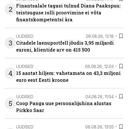
Finantsalale tagasi tulnud Diana Paakspuu:
2
teistsuguse rolli proovimine ei võta
finantskompetentsi ära
UUDISED
06.08.26, 12:18
3
Citadele laenuportfell jõudis 3,95 miljardi
euroni, klientide arv on 415 500
UUDISED
06.08.26, 12:03
4
15 aastat hiljem: vahetamata on 43,3 miljoni
euro eest Eesti kroone
UUDISED
04.08.26, 11:04
5
Coop Panga uue personalijuhina alustas
Pirkko Saar
UUDISED
06.08.26, 13:55