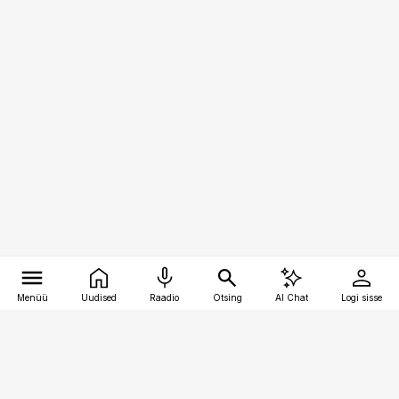
Menüü
Uudised
Raadio
Otsing
AI Chat
Logi sisse