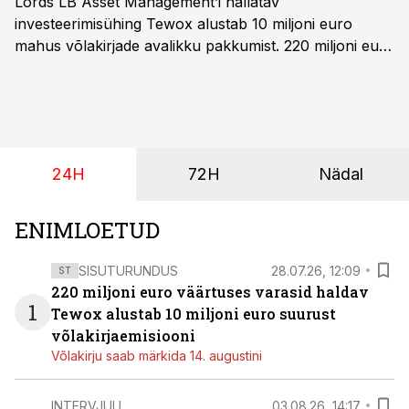
Lords LB Asset Management’i hallatav
investeerimisühing Tewox alustab 10 miljoni euro
mahus võlakirjade avalikku pakkumist. 220 miljoni euro
suurust kaubanduskinnisvara portfelli haldav äriühing
pakub Baltimaade investoritele 8% aastatootlust
(intressi), võlakirjade märkimine kestab kuni 14.
augustini.
24H
72H
Nädal
ENIMLOETUD
SISUTURUNDUS
28.07.26, 12:09
ST
220 miljoni euro väärtuses varasid haldav
1
Tewox alustab 10 miljoni euro suurust
võlakirjaemisiooni
Võlakirju saab märkida 14. augustini
INTERVJUU
03.08.26, 14:17