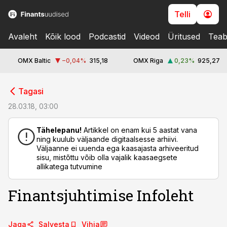
Telli
Avaleht
Kõik lood
Podcastid
Videod
Üritused
Teab
OMX Baltic
−0,04
%
315,18
OMX Riga
0,23
%
925,27
cebook
Tagasi
Twitter)
28.03.18, 03:00
kedIn
Tähelepanu!
Artikkel on enam kui 5 aastat vana
ning kuulub väljaande digitaalsesse arhiivi.
ail
Väljaanne ei uuenda ega kaasajasta arhiveeritud
sisu, mistõttu võib olla vajalik kaasaegsete
k
allikatega tutvumine
Finantsjuhtimise Infoleht
Jaga
Salvesta
Vihja