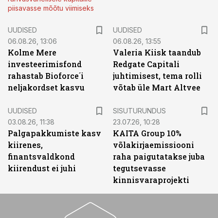
piisavasse mõõtu viimiseks
UUDISED
UUDISED
06.08.26, 13:06
06.08.26, 13:55
Kolme Mere
Valeria Kiisk taandub
investeerimisfond
Redgate Capitali
rahastab Bioforce´i
juhtimisest, tema rolli
neljakordset kasvu
võtab üle Mart Altvee
ST
UUDISED
SISUTURUNDUS
03.08.26, 11:38
23.07.26, 10:28
Palgapakkumiste kasv
KAITA Group 10%
kiirenes,
võlakirjaemissiooni
finantsvaldkond
raha paigutatakse juba
kiirendust ei juhi
tegutsevasse
kinnisvaraprojekti