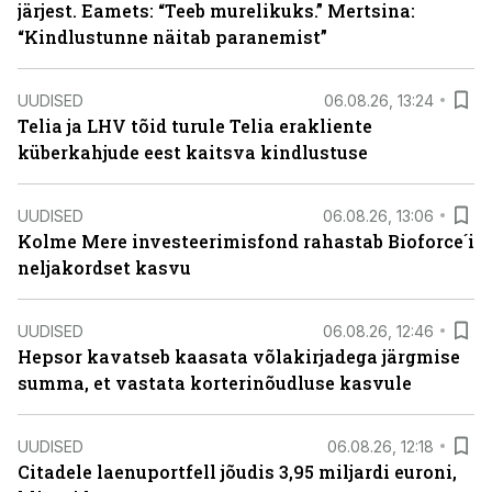
järjest. Eamets: “Teeb murelikuks.” Mertsina:
“Kindlustunne näitab paranemist”
UUDISED
06.08.26, 13:24
Telia ja LHV tõid turule Telia erakliente
küberkahjude eest kaitsva kindlustuse
UUDISED
06.08.26, 13:06
Kolme Mere investeerimisfond rahastab Bioforce´i
neljakordset kasvu
UUDISED
06.08.26, 12:46
Hepsor kavatseb kaasata võlakirjadega järgmise
summa, et vastata korterinõudluse kasvule
UUDISED
06.08.26, 12:18
Citadele laenuportfell jõudis 3,95 miljardi euroni,