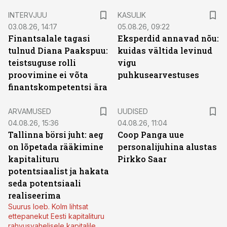
INTERVJUU
KASULIK
03.08.26, 14:17
05.08.26, 09:22
Finantsalale tagasi
Eksperdid annavad nõu:
tulnud Diana Paakspuu:
kuidas vältida levinud
teistsuguse rolli
vigu
proovimine ei võta
puhkusearvestuses
finantskompetentsi ära
ARVAMUSED
UUDISED
04.08.26, 15:36
04.08.26, 11:04
Tallinna börsi juht: aeg
Coop Panga uue
on lõpetada rääkimine
personalijuhina alustas
kapitalituru
Pirkko Saar
potentsiaalist ja hakata
seda potentsiaali
realiseerima
Suurus loeb. Kolm lihtsat
ettepanekut Eesti kapitalituru
rahvusvahelisele kapitalile