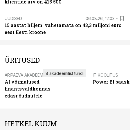
klientide arv on 415 500
UUDISED
06.08.26, 12:03
15 aastat hiljem: vahetamata on 43,3 miljoni euro
eest Eesti kroone
ÜRITUSED
8 akadeemilist tundi
ÄRIPÄEVA AKADEEMIA
IT KOOLITUS
AI võimalused
Power BI baask
finantsvaldkonnas
edasijõudnutele
HETKEL KUUM