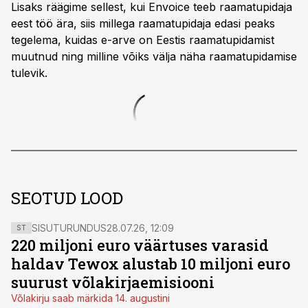
Lisaks räägime sellest, kui Envoice teeb raamatupidaja
eest töö ära, siis millega raamatupidaja edasi peaks
tegelema, kuidas e-arve on Eestis raamatupidamist
muutnud ning milline võiks välja näha raamatupidamise
tulevik.
SEOTUD LOOD
SISUTURUNDUS
28.07.26, 12:09
ST
220 miljoni euro väärtuses varasid
haldav Tewox alustab 10 miljoni euro
suurust võlakirjaemisiooni
Võlakirju saab märkida 14. augustini