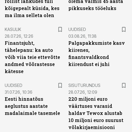
rollist lahkudes tuli
olema valmis 45 aasta
kõigepealt küsida, kes
pikkuseks tööeluks
ma ilma selleta olen
KASULIK
UUDISED
28.07.26, 12:26
03.08.26, 11:38
Finantsjuht,
Palgapakkumiste kasv
tähelepanu: ka auto
kiirenes,
võib viia teie ettevõtte
finantsvaldkond
andmed võõrastesse
kiirendust ei juhi
kätesse
ST
UUDISED
SISUTURUNDUS
31.07.26, 10:36
28.07.26, 12:09
Eesti hinnatõus
220 miljoni euro
aeglustus aastate
väärtuses varasid
madalaimale tasemele
haldav Tewox alustab
10 miljoni euro suurust
võlakirjaemisiooni