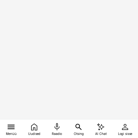
Menüü
Uudised
Raadio
Otsing
AI Chat
Logi sisse