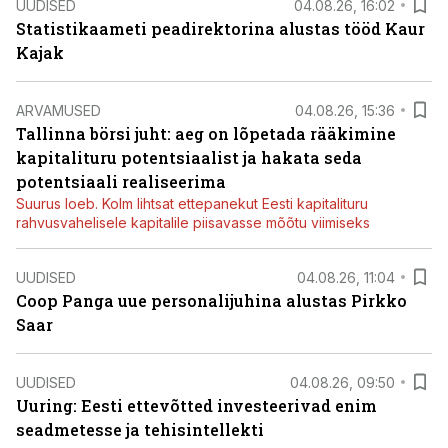
UUDISED
04.08.26, 16:02
Statistikaameti peadirektorina alustas tööd Kaur
Kajak
ARVAMUSED
04.08.26, 15:36
Tallinna börsi juht: aeg on lõpetada rääkimine
kapitalituru potentsiaalist ja hakata seda
potentsiaali realiseerima
Suurus loeb. Kolm lihtsat ettepanekut Eesti kapitalituru
rahvusvahelisele kapitalile piisavasse mõõtu viimiseks
UUDISED
04.08.26, 11:04
Coop Panga uue personalijuhina alustas Pirkko
Saar
UUDISED
04.08.26, 09:50
Uuring: Eesti ettevõtted investeerivad enim
seadmetesse ja tehisintellekti