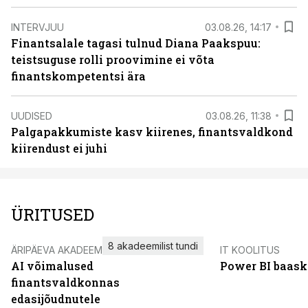
INTERVJUU
03.08.26, 14:17
Finantsalale tagasi tulnud Diana Paakspuu:
teistsuguse rolli proovimine ei võta
finantskompetentsi ära
UUDISED
03.08.26, 11:38
Palgapakkumiste kasv kiirenes, finantsvaldkond
kiirendust ei juhi
ÜRITUSED
8 akadeemilist tundi
ÄRIPÄEVA AKADEEMIA
IT KOOLITUS
AI võimalused
Power BI baask
finantsvaldkonnas
edasijõudnutele