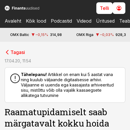
Telli
Avaleht
Kõik lood
Podcastid
Videod
Üritused
Teab
OMX Baltic
−0,15
%
314,98
OMX Riga
−0,03
%
928,3
cebook
Tagasi
Twitter)
17.04.20, 11:54
kedIn
Tähelepanu!
Artikkel on enam kui 5 aastat vana
ning kuulub väljaande digitaalsesse arhiivi.
ail
Väljaanne ei uuenda ega kaasajasta arhiveeritud
sisu, mistõttu võib olla vajalik kaasaegsete
k
allikatega tutvumine
Raamatupidamiselt saab
märgatavalt kokku hoida