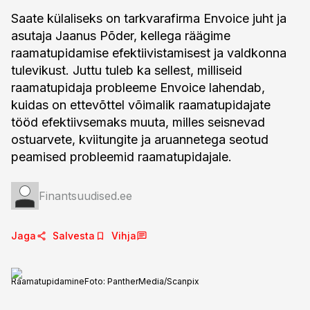
Saate külaliseks on tarkvarafirma Envoice juht ja
asutaja Jaanus Põder, kellega räägime
raamatupidamise efektiivistamisest ja valdkonna
tulevikust. Juttu tuleb ka sellest, milliseid
raamatupidaja probleeme Envoice lahendab,
kuidas on ettevõttel võimalik raamatupidajate
tööd efektiivsemaks muuta, milles seisnevad
ostuarvete, kviitungite ja aruannetega seotud
peamised probleemid raamatupidajale.
Finantsuudised.ee
Jaga
Salvesta
Vihja
Raamatupidamine
Foto:
PantherMedia/Scanpix