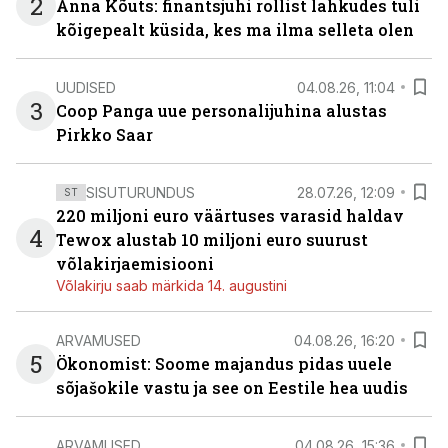
2
Anna Kõuts: finantsjuhi rollist lahkudes tuli
kõigepealt küsida, kes ma ilma selleta olen
UUDISED
04.08.26, 11:04
3
Coop Panga uue personalijuhina alustas
Pirkko Saar
SISUTURUNDUS
28.07.26, 12:09
ST
220 miljoni euro väärtuses varasid haldav
4
Tewox alustab 10 miljoni euro suurust
võlakirjaemisiooni
Võlakirju saab märkida 14. augustini
ARVAMUSED
04.08.26, 16:20
5
Ökonomist: Soome majandus pidas uuele
sõjašokile vastu ja see on Eestile hea uudis
ARVAMUSED
04.08.26, 15:36