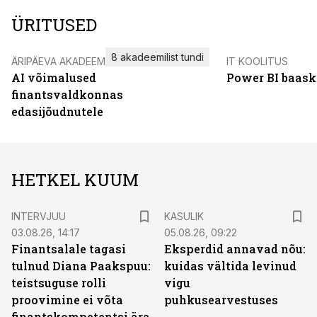
ÜRITUSED
8 akadeemilist tundi
ÄRIPÄEVA AKADEEMIA
IT KOOLITUS
AI võimalused
Power BI baask
finantsvaldkonnas
edasijõudnutele
HETKEL KUUM
INTERVJUU
KASULIK
03.08.26, 14:17
05.08.26, 09:22
Finantsalale tagasi
Eksperdid annavad nõu:
tulnud Diana Paakspuu:
kuidas vältida levinud
teistsuguse rolli
vigu
proovimine ei võta
puhkusearvestuses
finantskompetentsi ära