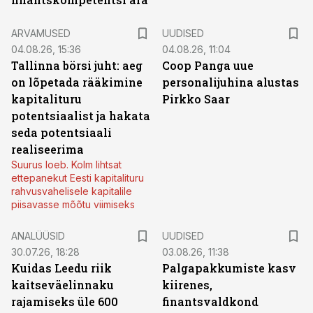
ARVAMUSED
UUDISED
04.08.26, 15:36
04.08.26, 11:04
Tallinna börsi juht: aeg
Coop Panga uue
on lõpetada rääkimine
personalijuhina alustas
kapitalituru
Pirkko Saar
potentsiaalist ja hakata
seda potentsiaali
realiseerima
Suurus loeb. Kolm lihtsat
ettepanekut Eesti kapitalituru
rahvusvahelisele kapitalile
piisavasse mõõtu viimiseks
ANALÜÜSID
UUDISED
30.07.26, 18:28
03.08.26, 11:38
Kuidas Leedu riik
Palgapakkumiste kasv
kaitseväelinnaku
kiirenes,
rajamiseks üle 600
finantsvaldkond