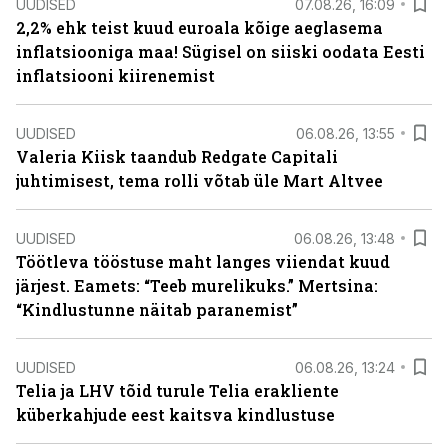
UUDISED
07.08.26, 16:09
2,2% ehk teist kuud euroala kõige aeglasema
inflatsiooniga maa! Sügisel on siiski oodata Eesti
inflatsiooni kiirenemist
UUDISED
06.08.26, 13:55
Valeria Kiisk taandub Redgate Capitali
juhtimisest, tema rolli võtab üle Mart Altvee
UUDISED
06.08.26, 13:48
Töötleva tööstuse maht langes viiendat kuud
järjest. Eamets: “Teeb murelikuks.” Mertsina:
“Kindlustunne näitab paranemist”
UUDISED
06.08.26, 13:24
Telia ja LHV tõid turule Telia erakliente
küberkahjude eest kaitsva kindlustuse