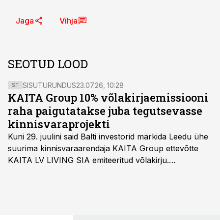
Jaga
Vihja
SEOTUD LOOD
SISUTURUNDUS
23.07.26, 10:28
ST
KAITA Group 10% võlakirjaemissiooni
raha paigutatakse juba tegutsevasse
kinnisvaraprojekti
Kuni 29. juulini said Balti investorid märkida Leedu ühe
suurima kinnisvaraarendaja KAITA Group ettevõtte
KAITA LV LIVING SIA emiteeritud võlakirju.
Kaheaastased võlakirjad pakuvad 10% aastast intressi
ja minimaalne investeerimissumma on 1000 eurot.