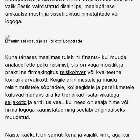
valik Eestis valmistatud disainlips, meelepärase
unikaalse mustri ja sissetrükitud nimetähtede või
logoga.
Eritellimisel lipsud ja sallid
Foto:
Logotrade
Kuna tänases maailmas tuleb nii finants- kui muudel
ärialadel ette palju reisimist, siis on väga mõistlik ja
praktiline firmakingitus
reisikohver
või kvaliteetne
korralik arvutikott. Kõigile äriinimestele ja muidu
reisihimulistele sõpradele, kolleegidele ja pereliikmetele
kuluvad marjaks ära ka trendikad lisatarvikutega
seljakotid
ja eriti ilus veel, kui need on saaja nime või
firma logoga kaunistatud ning seeläbi originaalseks
muudetud.
Naiste käekott on samuti kena ja vajalik kink, aga kui