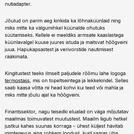
nutiadapter.
Jõulud on parim aeg kinkida ka lõhnaküünlaid ning
miks mitte ka välgumihkel küünalde ohutuks
süütamiseks. Kellele ei meeldiks armsate kaaslastega
küünlavalgel kuuse juures istuda ja maitsvat hõõgveini
juua. Hapukapsastest ja verivorstide nautimisest
rääkimata.
Kingitustest teeks ilmselt paljudele rõõmu lahe logoga
termostass
, mis on topeltseintega ja lekkekindel. Selles
saab kaasa võtta nii head kohvi kui teed või mahla ja
miks mitte jõulu ajal ka hõõgveini.
Finantssektor, nagu teisedki elualad on väga mõjutatav
maailmas toimuvatest muutustest. Maailm liigub hetkel
justkui kahes suunas korraga – ühest küljest hävitab
inimtegevus aina rohkem loodust, kuid samas üha