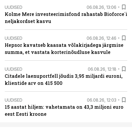
UUDISED
06.08.26, 13:06
Kolme Mere investeerimisfond rahastab Bioforce´i
neljakordset kasvu
UUDISED
06.08.26, 12:46
Hepsor kavatseb kaasata võlakirjadega järgmise
summa, et vastata korterinõudluse kasvule
UUDISED
06.08.26, 12:18
Citadele laenuportfell jõudis 3,95 miljardi euroni,
klientide arv on 415 500
UUDISED
06.08.26, 12:03
15 aastat hiljem: vahetamata on 43,3 miljoni euro
eest Eesti kroone