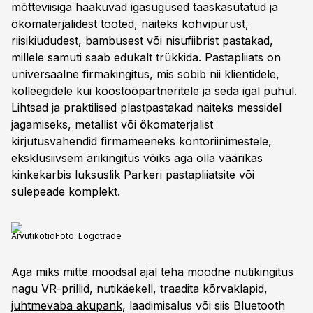
mõtteviisiga haakuvad igasugused taaskasutatud ja
ökomaterjalidest tooted, näiteks kohvipurust,
riisikiududest, bambusest või nisufiibrist pastakad,
millele samuti saab edukalt trükkida. Pastapliiats on
universaalne firmakingitus, mis sobib nii klientidele,
kolleegidele kui koostööpartneritele ja seda igal puhul.
Lihtsad ja praktilised plastpastakad näiteks messidel
jagamiseks, metallist või ökomaterjalist
kirjutusvahendid firmameeneks kontoriinimestele,
eksklusiivsem
ärikingitus
võiks aga olla väärikas
kinkekarbis luksuslik Parkeri pastapliiatsite või
sulepeade komplekt.
Arvutikotid
Foto:
Logotrade
Aga miks mitte moodsal ajal teha moodne nutikingitus
nagu VR-prillid, nutikäekell, traadita kõrvaklapid,
juhtmevaba akupank
, laadimisalus või siis Bluetooth