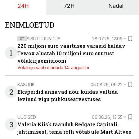
24H
72H
Nädal
ENIMLOETUD
SISUTURUNDUS
28.07.26, 12:09
ST
220 miljoni euro väärtuses varasid haldav
1
Tewox alustab 10 miljoni euro suurust
võlakirjaemisiooni
Võlakirju saab märkida 14. augustini
KASULIK
05.08.26, 09:22
2
Eksperdid annavad nõu: kuidas vältida
levinud vigu puhkusearvestuses
UUDISED
06.08.26, 13:55
3
Valeria Kiisk taandub Redgate Capitali
juhtimisest, tema rolli võtab üle Mart Altvee