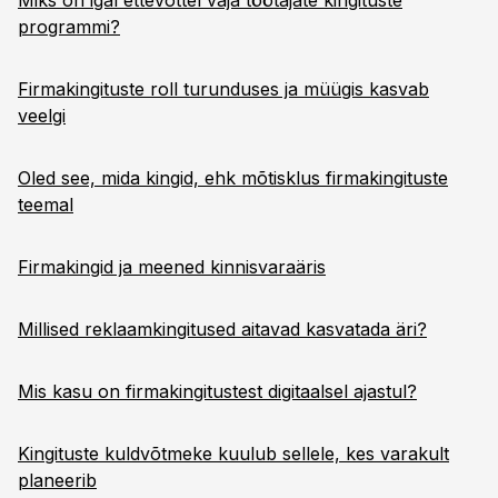
Miks on igal ettevõttel vaja töötajate kingituste
programmi?
Firmakingituste roll turunduses ja müügis kasvab
veelgi
Oled see, mida kingid, ehk mõtisklus firmakingituste
teemal
Firmakingid ja meened kinnisvaraäris
Millised reklaamkingitused aitavad kasvatada äri?
Mis kasu on firmakingitustest digitaalsel ajastul?
Kingituste kuldvõtmeke kuulub sellele, kes varakult
planeerib