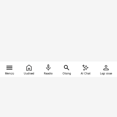
Menüü
Uudised
Raadio
Otsing
AI Chat
Logi sisse
Vana-Lõuna 39/1, 19094 Tallinn
(+372) 667 0111