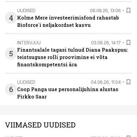
UUDISED
06.08.26, 13:06
4
Kolme Mere investeerimisfond rahastab
Bioforce´i neljakordset kasvu
INTERVJUU
03.08.26, 14:17
Finantsalale tagasi tulnud Diana Paakspuu:
5
teistsuguse rolli proovimine ei võta
finantskompetentsi ära
UUDISED
04.08.26, 11:04
6
Coop Panga uue personalijuhina alustas
Pirkko Saar
VIIMASED UUDISED