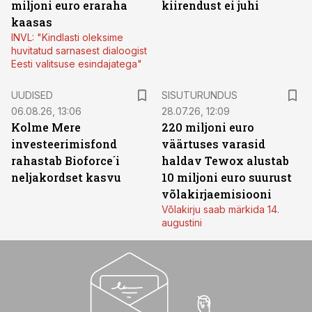
miljoni euro eraraha
kiirendust ei juhi
kaasas
INVL: "Kindlasti oleksime
huvitatud sarnasest dialoogist
Eesti valitsuse esindajatega"
ST
UUDISED
SISUTURUNDUS
06.08.26, 13:06
28.07.26, 12:09
Kolme Mere
220 miljoni euro
investeerimisfond
väärtuses varasid
rahastab Bioforce´i
haldav Tewox alustab
neljakordset kasvu
10 miljoni euro suurust
võlakirjaemisiooni
Võlakirju saab märkida 14.
augustini