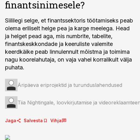
finantsinimesele?
Siililegi selge, et finantssektoris töötamiseks peab
olema eriliselt helge pea ja karge meelega. Head
ja helget pead aga, mis numbrite, tabelite,
finantskeskkondade ja keeruliste valemite
keerdkäike peab linnulennult mõistma ja toimima
nagu koorelahutaja, on vaja vahel korralikult välja
puhata.
Äripäeva eriprojektid ja turunduslahendused
Tiia Nightingale, loovkirjutamise ja videoreklaamtee
Jaga
Salvesta
Vihja