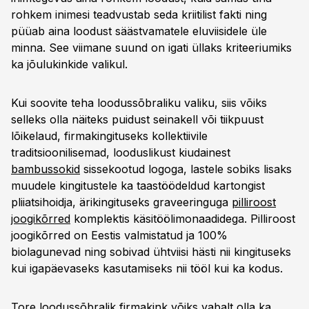
rohkem inimesi teadvustab seda kriitilist fakti ning
püüab aina loodust säästvamatele eluviisidele üle
minna. See viimane suund on igati üllaks kriteeriumiks
ka jõulukinkide valikul.
Kui soovite teha loodussõbraliku valiku, siis võiks
selleks olla näiteks puidust seinakell või tiikpuust
lõikelaud, firmakingituseks kollektiivile
traditsioonilisemad, looduslikust kiudainest
bambussokid
sissekootud logoga, lastele sobiks lisaks
muudele kingitustele ka taastöödeldud kartongist
pliiatsihoidja, ärikingituseks graveeringuga
pilliroost
joogikõrred
komplektis käsitöölimonaadidega. Pilliroost
joogikõrred on Eestis valmistatud ja 100%
biolagunevad ning sobivad ühtviisi hästi nii kingituseks
kui igapäevaseks kasutamiseks nii tööl kui ka kodus.
Tore loodussõbralik firmakink võiks vabalt olla ka