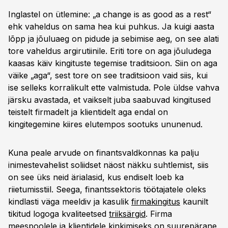
Inglastel on ütlemine: „a change is as good as a rest“
ehk vaheldus on sama hea kui puhkus. Ja kuigi aasta
lõpp ja jõuluaeg on pidude ja sebimise aeg, on see alati
tore vaheldus argirutiinile. Eriti tore on aga jõuludega
kaasas käiv kingituste tegemise traditsioon. Siin on aga
väike „aga“, sest tore on see traditsioon vaid siis, kui
ise selleks korralikult ette valmistuda. Pole üldse vahva
järsku avastada, et vaikselt juba saabuvad kingitused
teistelt firmadelt ja klientidelt aga endal on
kingitegemine kiires elutempos sootuks ununenud.
Kuna peale arvude on finantsvaldkonnas ka palju
inimestevahelist soliidset näost näkku suhtlemist, siis
on see üks neid ärialasid, kus endiselt loeb ka
riietumisstiil. Seega, finantssektoris töötajatele oleks
kindlasti väga meeldiv ja kasulik
firmakingitus
kaunilt
tikitud logoga kvaliteetsed
triiksärgid
. Firma
meespoolele ja klientidele kinkimiseks on suurepärane