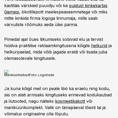
kastitäis värskeid puuvilju või ka
puidust kinkekarbis
õiemesi
, ökolillepott meelespeaseemnetega või miks
mitte kinkida firma logoga linnumaja, mille saab
värvuliste rõõmuks aeda üles panna.
Pimedal ajal õues liikumiseks sobivad elu ja tervist
hoidva praktilise reklaamkingitusena kõigile
helkurid
ja
helkurpaelad, mida võib jagada eraldi või lisada juba
olemasolevale kingitusele.
Maniküüritarbed
Foto:
Logotrade
Ja kuna kõigil meil on peale töö ka eraelu ning kodu,
siis on alati armsaks kingituseks erinevad kodukaubad
ja ilutooted, nagu näiteks
kosmeetikakott
või
maniküürikomplekt. Valik on tänapäeval tõesti lai ja
võimalus originaalne olla lõputu.