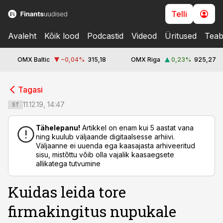
Telli
Avaleht
Kõik lood
Podcastid
Videod
Üritused
Teab
OMX Baltic
−0,04
%
315,18
OMX Riga
0,23
%
925,27
cebook
cebook
Tagasi
Twitter)
Twitter)
11.12.19, 14:47
ST
kedIn
kedIn
Tähelepanu!
Artikkel on enam kui 5 aastat vana
ning kuulub väljaande digitaalsesse arhiivi.
ail
ail
Väljaanne ei uuenda ega kaasajasta arhiveeritud
sisu, mistõttu võib olla vajalik kaasaegsete
k
k
allikatega tutvumine
Kuidas leida tore
firmakingitus nupukale