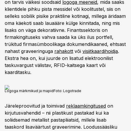
on tarvis väikesi soodsaid
logoga meeneid
, mida saaks
klientidele pihku pista messidel või koolitustel, siis on
selleks sobilik pisike praktiline kotinagi, millega äridaam
oma käekoti saab lauaääre külge kinnitada, ning mis
lisaks on väga dekoratiivne. Finantssektoris on
firmakingituseks vahva saada ka üks ilus portfell,
trükitud firmasümboolikaga dokumendikaaned, ehtsast
nahast graveeringuga
rahakott
või
visiitkaardihoidja
.
Ekstra hea on, kui juurde on lisatud elektroonilist
taskuvargust välistav, RFID-kaitsega kaart või
kaarditasku.
Logoga märkmikud ja mapid
Foto:
Logotrade
Järeleproovitud ja toimivad
reklaamkingitused
on
kirjutusvahendid – nii plastikust pastakad kui ka
soliidsemad metallist pastapliiatsid, millele lisab
taaskord lisaväärtust graveerimine. Loodussääsliku