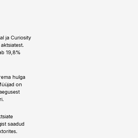
l ja Curiosity
ktsiatest.
tab 19,8%
urema hulga
 Müüjad on
aegusest
i.
tsiate
ist saadud
torites.