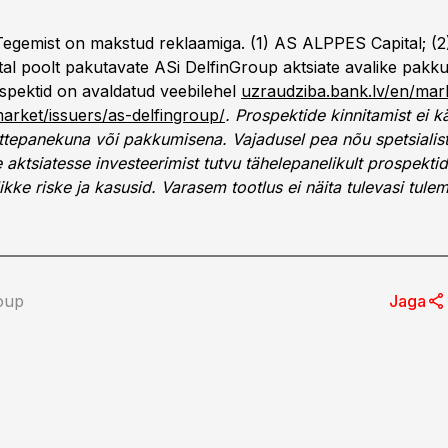
egemist on makstud reklaamiga. (1) AS ALPPES Capital; (2
ital poolt pakutavate ASi DelfinGroup aktsiate avalike pakk
ospektid on avaldatud veebilehel
uzraudziba.bank.lv/en/mark
arket/issuers/as-delfingroup/
. Prospektide kinnitamist ei kä
ettepanekuna või pakkumisena. Vajadusel pea nõu spetsialis
aktsiatesse investeerimist tutvu tähelepanelikult prospektid
kke riske ja kasusid. Varasem tootlus ei näita tulevasi tulem
oup
Jaga