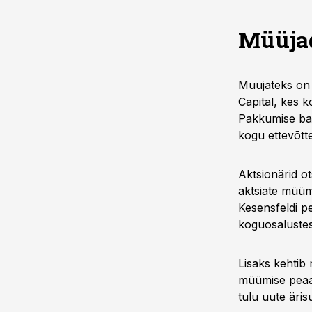
Müüja
Müüjateks on 
Capital, kes 
Pakkumise baa
kogu ettevõtte 
Aktsionärid o
aktsiate müümi
Kesensfeldi p
koguosalustest
Lisaks kehtib
müümise peaa
tulu uute äri