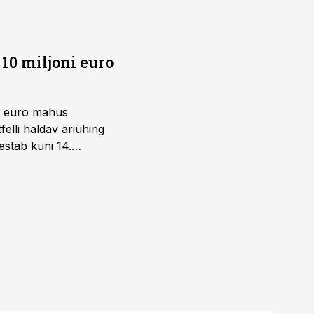
10 miljoni euro
ni euro mahus
elli haldav äriühing
estab kuni 14.