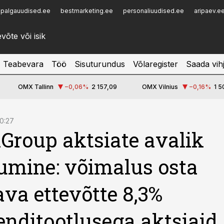
palgauudised.ee
bestmarketing.ee
personaliuudised.ee
aripaev.e
Infopank
Radar
Teabevara
Töö
Sisuturundus
Võlaregister
Saada vih
OMX Tallinn
−0,06
%
2 157,09
OMX Vilnius
−0,16
%
1 5
10:27
nGroup aktsiate avalik
mine: võimalus osta
va ettevõtte 8,3%
enditootlusega aktsiaid