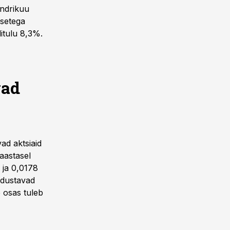
endrikuu
ksetega
ditulu 8,3%.
vad
vad aktsiaid
-aastasel
 ja 0,0178
odustavad
 osas tuleb