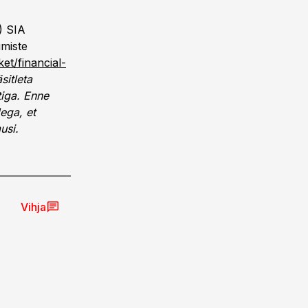
) SIA
umiste
et/financial-
sitleta
tiga. Enne
ega, et
usi.
Vihja