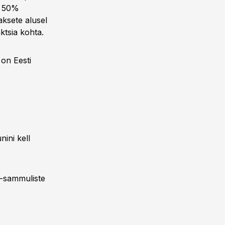
ni 50%
aksete alusel
ktsia kohta.
 on Eesti
nini kell
m-sammuliste