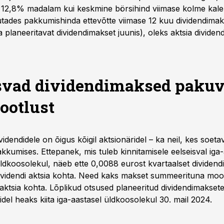
 12,8% madalam kui keskmine börsihind viimase kolme kal
utades pakkumishinda ettevõtte viimase 12 kuu dividendima
 planeeritavat dividendimakset juunis), oleks aktsia dividen
svad
dividendimaksed paku
tootlust
videndidele on õigus kõigil aktsionäridel – ka neil, kes soeta
kkumises. Ettepanek, mis tuleb kinnitamisele eelseisval iga
ldkoosolekul, näeb ette 0,0088 eurost kvartaalset dividendi
ividendi aktsia kohta. Need kaks makset summeerituna mo
aktsia kohta. Lõplikud otsused planeeritud dividendimaksete
idel heaks kiita iga-aastasel üldkoosolekul 30. mail 2024.