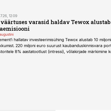
7.26, 12:09
o väärtuses varasid haldav Tewox alustab 
jaemisiooni
augustini
ent’i hallatav investeerimisühing Tewox alustab 10 miljo
kkumist. 220 miljoni euro suurust kaubanduskinnisvara portf
oritele 8% aastatootlust (intressi), võlakirjade märkimine k