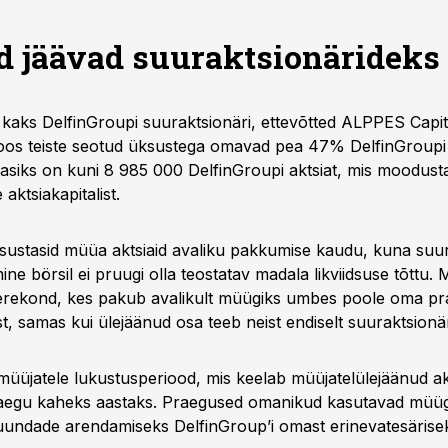
d
jäävad suuraktsionärideks
kaks DelfinGroupi suuraktsionäri, ettevõtted ALPPES Capita
koos teiste seotud üksustega omavad pea 47% DelfinGroupi a
siks on kuni 8 985 000 DelfinGroupi aktsiat, mis moodus
aktsiakapitalist.
tsustasid müüa aktsiaid avaliku pakkumise kaudu, kuna su
ne börsil ei pruugi olla teostatav madala likviidsuse tõttu.
erekond, kes pakub avalikult müügiks umbes poole oma pr
, samas kui ülejäänud osa teeb neist endiselt suuraktsionär
 müüjatele lukustusperiood, mis keelab müüjatelülejäänud ak
egu kaheks aastaks. Praegused omanikud kasutavad müüg
suundade arendamiseks DelfinGroup’i omast erinevatesärisek