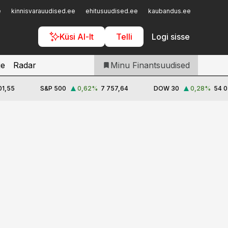
Iseteenindus
e
kinnisvarauudised.ee
ehitusuudised.ee
kaubandus.ee
toostusu
Telli Finantsuudised
Küsi AI-lt
Telli
Logi sisse
je
Radar
Minu Finantsuudised
01,55
S&P 500
0,62
%
7 757,64
DOW 30
0,28
%
54 0