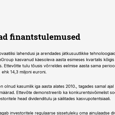
ad
finantstulemused
aatilisi lahendusi ja arendades jätkusuutlikke tehnoloogiaid
inGroup kasvanud käesoleva aasta esimeses kvartalis kõigis
s. Ettevõtte tulu tõusis võrreldes eelmise aasta sama perio
 ehk 14,3 miljoni euroni.
 olnud kasumlik iga aasta alates 2010., tagades samal ajal 
äärad. Ettevõte demonstreerib ka konkurentsivõimelist soor
toritele head dividenditulu ja säilitades kasvupotentsiaali.
gab investoritele regulaarse sissetuleku oma ainulaadse divi