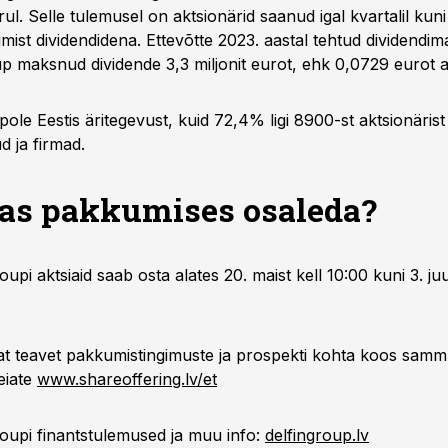
rul. Selle tulemusel on aktsionärid saanud igal kvartalil ku
mist dividendidena. Ettevõtte 2023. aastal tehtud dividendim
p maksnud dividende 3,3 miljonit eurot, ehk 0,0729 eurot a
pole Eestis äritegevust, kuid 72,4% ligi 8900-st aktsionärist
ud ja firmad.
as
pakkumises osaleda?
oupi aktsiaid saab osta alates 20. maist kell 10:00 kuni 3. juu
t teavet pakkumistingimuste ja prospekti kohta koos sam
leiate
www.shareoffering.lv/et
oupi finantstulemused ja muu info:
delfingroup.lv