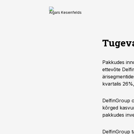
Aigars Kesenfelds
Tugev
Pakkudes innov
ettevõte Delf
ärisegmentide
kvartalis 26%,
DelfinGroup on
kõrged kasvum
pakkudes inves
DelfinGroup ta