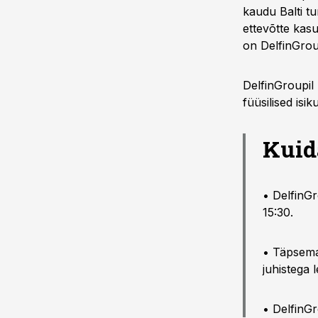
kaudu Balti tu
ettevõtte kasu
on DelfinGrou
DelfinGroupil 
füüsilised isik
Kuid
• DelfinGr
15:30.
• Täpsema
juhistega 
• DelfinGr