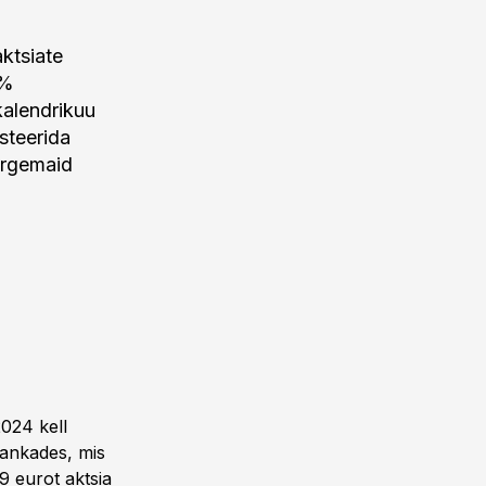
aktsiate
4%
kalendrikuu
steerida
õrgemaid
2024 kell
epankades, mis
9 eurot aktsia