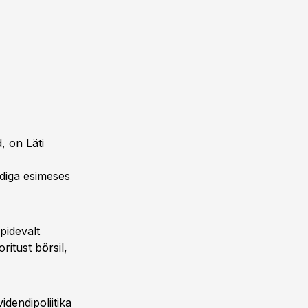
, on Läti
odiga esimeses
pidevalt
itust börsil,
dendipoliitika