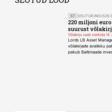
ST
SISUTURUNDUS
28.0
220 miljoni eur
suurust võlakir
Võlakirju saab märkida 14. 
Lords LB Asset Managem
võlakirjade avalikku pa
pakub Baltimaade invest
augustini.