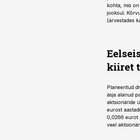
kohta, mis on
jooksul. Kõrv
(arvestades ka
Eelsei
kiiret 
Planeeritud di
äsja alanud pa
aktsionäride ü
eurost aastad
0,0266 eurot 
veel aktsionär