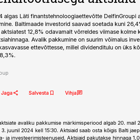
4 algas Läti finantstehnoloogiaettevõtte DelfinGroupi 
mine. Baltimaade investorid saavad soetada kuni 26,
 aktsiatest 12,8% odavamalt võrreldes viimase kolme 
siahinnaga. Avalik pakkumine on suurim võimalus inve
kasvavasse ettevõttesse, millel dividenditulu on üks k
– 8,3%.
roup
Jaga
Salvesta
Vihja
aktsiate avaliku pakkumise märkimisperiood algab 20. mail 
 3. juunil 2024 kell 15:30. Aktsiaid saab osta kõigis Balti ja
- ja investeerimisteenuseid. Aktsiaid pakutakse hinnaga 1,0