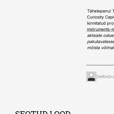
Tähelepanu! T
Curiosity Cap
kinnitatud pr
instruments-m
aktsiate ostu
pakutavatesse 
mõista võimali
DelfinGr
SEOTUD LOOD