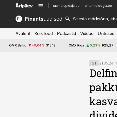
raamatupidaja.ee
aritehnoloogia.ee
kinnisvarauudised.ee
imelineajalugu.ee
logistikauudised.ee
imelineteadus.ee
Avaleht
Kõik lood
Podcastid
Videod
Üritused
OMX Baltic
−0,04
%
315,18
OMX Riga
0,23
%
925,27
cebook
cebook
21.05.24, 
ST
Twitter)
Twitter)
Delfi
kedIn
kedIn
pakku
ail
ail
kasva
k
k
divid