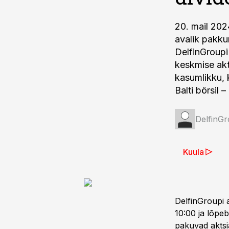
20. mail 202
avalik pakku
DelfinGroupi
keskmise akt
kasumlikku, 
Balti börsil 
DelfinG
Kuula
DelfinGroupi 
10:00 ja lõpeb
pakuvad aktsia