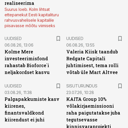
realiseerima
Suurus loeb. Kolm lihtsat
ettepanekut Eesti kapitalituru
rahvusvahelisele kapitalile
piisavasse mõõtu viimiseks
UUDISED
UUDISED
06.08.26, 13:06
06.08.26, 13:55
Kolme Mere
Valeria Kiisk taandub
investeerimisfond
Redgate Capitali
rahastab Bioforce´i
juhtimisest, tema rolli
neljakordset kasvu
võtab üle Mart Altvee
ST
UUDISED
SISUTURUNDUS
03.08.26, 11:38
23.07.26, 10:28
Palgapakkumiste kasv
KAITA Group 10%
kiirenes,
võlakirjaemissiooni
finantsvaldkond
raha paigutatakse juba
kiirendust ei juhi
tegutsevasse
kinnisvaraprojekti