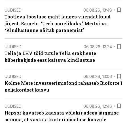
UUDISED
06.08.26, 13:48
Töötleva tööstuse maht langes viiendat kuud
järjest. Eamets: “Teeb murelikuks.” Mertsina:
“Kindlustunne näitab paranemist”
UUDISED
06.08.26, 13:24
Telia ja LHV tõid turule Telia erakliente
küberkahjude eest kaitsva kindlustuse
UUDISED
06.08.26, 13:06
Kolme Mere investeerimisfond rahastab Bioforce´i
neljakordset kasvu
UUDISED
06.08.26, 12:46
Hepsor kavatseb kaasata võlakirjadega järgmise
summa, et vastata korterinõudluse kasvule