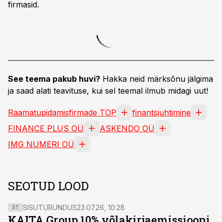
firmasid.
See teema pakub huvi?
Hakka neid märksõnu jälgima
ja saad alati teavituse, kui sel teemal ilmub midagi uut!
Raamatupidamisfirmade TOP
finantsjuhtimine
FINANCE PLUS OÜ
ASKENDO OÜ
IMG NUMERI OÜ
SEOTUD LOOD
SISUTURUNDUS
23.07.26, 10:28
ST
KAITA Group 10% võlakirjaemissiooni