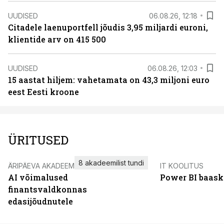
UUDISED
06.08.26, 12:18
Citadele laenuportfell jõudis 3,95 miljardi euroni,
klientide arv on 415 500
UUDISED
06.08.26, 12:03
15 aastat hiljem: vahetamata on 43,3 miljoni euro
eest Eesti kroone
ÜRITUSED
8 akadeemilist tundi
ÄRIPÄEVA AKADEEMIA
IT KOOLITUS
AI võimalused
Power BI baask
finantsvaldkonnas
edasijõudnutele