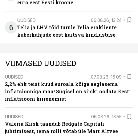
euro eest Eesti kroone
UUDISED
06.08.26, 13:24
6
Telia ja LHV tõid turule Telia erakliente
küberkahjude eest kaitsva kindlustuse
VIIMASED UUDISED
UUDISED
07.08.26, 16:09
2,2% ehk teist kuud euroala kõige aeglasema
inflatsiooniga maa! Sügisel on siiski oodata Eesti
inflatsiooni kiirenemist
UUDISED
06.08.26, 13:55
Valeria Kiisk taandub Redgate Capitali
juhtimisest, tema rolli võtab üle Mart Altvee