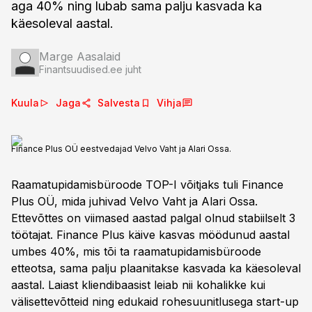
aga 40% ning lubab sama palju kasvada ka
käesoleval aastal.
Marge Aasalaid
Finantsuudised.ee juht
Kuula
Jaga
Salvesta
Vihja
Finance Plus OÜ eestvedajad Velvo Vaht ja Alari Ossa.
Raamatupidamisbüroode TOP-I võitjaks tuli Finance
Plus OÜ, mida juhivad Velvo Vaht ja Alari Ossa.
Ettevõttes on viimased aastad palgal olnud stabiilselt 3
töötajat. Finance Plus käive kasvas möödunud aastal
umbes 40%, mis tõi ta raamatupidamisbüroode
etteotsa, sama palju plaanitakse kasvada ka käesoleval
aastal. Laiast kliendibaasist leiab nii kohalikke kui
välisettevõtteid ning edukaid rohesuunitlusega start-up