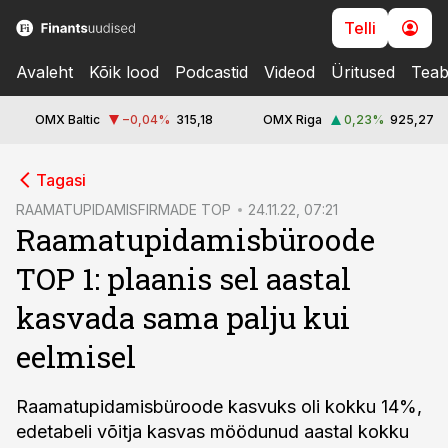
Telli
Avaleht
Kõik lood
Podcastid
Videod
Üritused
Teab
OMX Baltic
−0,04
%
315,18
OMX Riga
0,23
%
925,27
cebook
Tagasi
Twitter)
RAAMATUPIDAMISFIRMADE TOP
24.11.22, 07:21
Raamatupidamisbüroode
kedIn
TOP 1: plaanis sel aastal
ail
kasvada sama palju kui
k
eelmisel
Raamatupidamisbüroode kasvuks oli kokku 14%,
edetabeli võitja kasvas möödunud aastal kokku