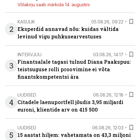
Võlakirju saab märkida 14. augustini
KASULIK
05.08.26, 09:22
2
Eksperdid annavad nõu: kuidas vältida
levinud vigu puhkusearvestuses
INTERVJUU
03.08.26, 14:17
Finantsalale tagasi tulnud Diana Paakspuu:
3
teistsuguse rolli proovimine ei võta
finantskompetentsi ära
UUDISED
06.08.26, 12:18
4
Citadele laenuportfell jõudis 3,95 miljardi
euroni, klientide arv on 415 500
UUDISED
06.08.26, 12:03
5
15 aastat hiljem: vahetamata on 43,3 miljoni