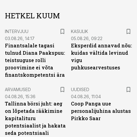
HETKEL KUUM
INTERVJUU
KASULIK
03.08.26, 14:17
05.08.26, 09:22
Finantsalale tagasi
Eksperdid annavad nõu:
tulnud Diana Paakspuu:
kuidas vältida levinud
teistsuguse rolli
vigu
proovimine ei võta
puhkusearvestuses
finantskompetentsi ära
ARVAMUSED
UUDISED
04.08.26, 15:36
04.08.26, 11:04
Tallinna börsi juht: aeg
Coop Panga uue
on lõpetada rääkimine
personalijuhina alustas
kapitalituru
Pirkko Saar
potentsiaalist ja hakata
seda potentsiaali