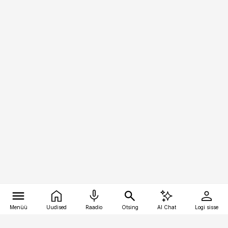
Menüü
Uudised
Raadio
Otsing
AI Chat
Logi sisse