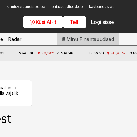
Iseteenindus
e
kinnisvarauudised.ee
ehitusuudised.ee
kaubandus.ee
toostusu
Telli Finantsuudised
Küsi AI-lt
Telli
Logi sisse
je
Radar
Minu Finantsuudised
01
S&P 500
−0,18
%
7 709,96
DOW 30
−0,85
%
53 88
taalsesse
la vajalik
st