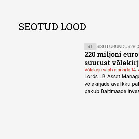
SEOTUD LOOD
ST
SISUTURUNDUS
28.0
220 miljoni eur
suurust võlakir
Võlakirju saab märkida 14. 
Lords LB Asset Managem
võlakirjade avalikku pa
pakub Baltimaade invest
augustini.