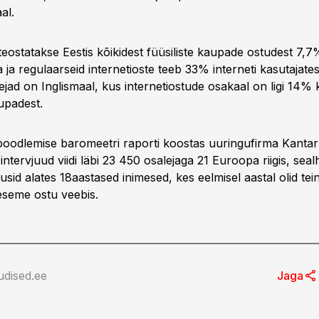
al.
teostatakse Eestis kõikidest füüsiliste kaupade ostudest 7,7
ja regulaarseid internetioste teeb 33% interneti kasutajates
jad on Inglismaal, kus internetiostude osakaal on ligi 14% 
aupadest.
oodlemise baromeetri raporti koostas uuringufirma Kanta
ervjuud viidi läbi 23 450 osalejaga 21 Euroopa riigis, sealh
usid alates 18aastased inimesed, kes eelmisel aastal olid te
 eseme ostu veebis.
udised.ee
Jaga