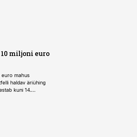
10 miljoni euro
ni euro mahus
elli haldav äriühing
estab kuni 14.