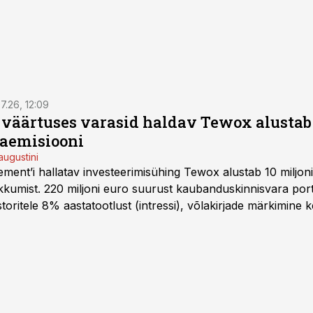
7.26, 12:09
o väärtuses varasid haldav Tewox alustab 
jaemisiooni
augustini
ent’i hallatav investeerimisühing Tewox alustab 10 miljo
kkumist. 220 miljoni euro suurust kaubanduskinnisvara portf
oritele 8% aastatootlust (intressi), võlakirjade märkimine k