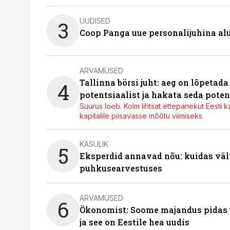
UUDISED
3
Coop Panga uue personalijuhina al
ARVAMUSED
Tallinna börsi juht: aeg on lõpetad
4
potentsiaalist ja hakata seda poten
Suurus loeb. Kolm lihtsat ettepanekut Eesti k
kapitalile piisavasse mõõtu viimiseks
KASULIK
5
Eksperdid annavad nõu: kuidas väl
puhkusearvestuses
ARVAMUSED
6
Ökonomist: Soome majandus pidas u
ja see on Eestile hea uudis