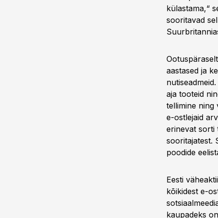
külastama,“ s
sooritavad se
Suurbritannias
Ootuspäraselt
aastased ja k
nutiseadmeid. 
aja tooteid ni
tellimine ning
e-ostlejaid ar
erinevat sort
sooritajatest.
poodide eelis
Eesti väheakt
kõikidest e-o
sotsiaalmeedia
kaupadeks on 