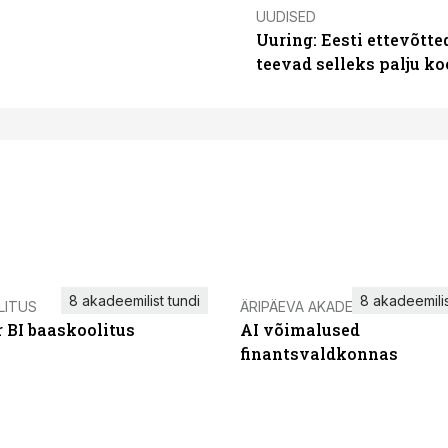
UUDISED
Uuring: Eesti ettevõtt
teevad selleks palju k
8 akadeemilist tundi
8 akadeemilis
LITUS
ÄRIPÄEVA AKADEEMIA
 BI baaskoolitus
AI võimalused
finantsvaldkonnas