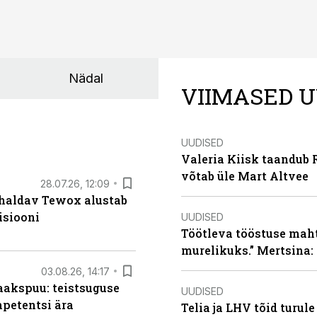
Nädal
VIIMASED U
UUDISED
Valeria Kiisk taandub R
võtab üle Mart Altvee
28.07.26, 12:09
 haldav Tewox alustab
isiooni
UUDISED
Töötleva tööstuse maht 
murelikuks.” Mertsina:
03.08.26, 14:17
aakspuu: teistsuguse
UUDISED
mpetentsi ära
Telia ja LHV tõid turul