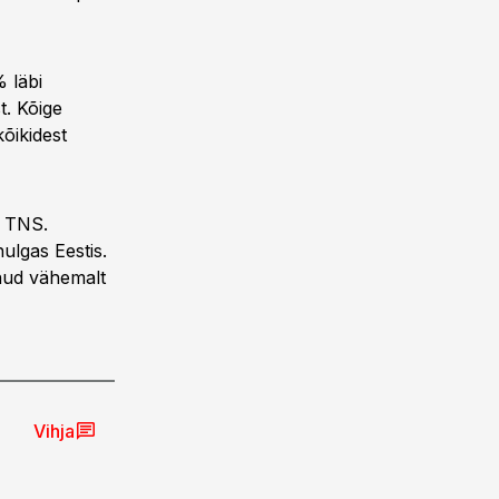
% läbi
t. Kõige
kõikidest
r TNS.
ulgas Eestis.
inud vähemalt
Vihja