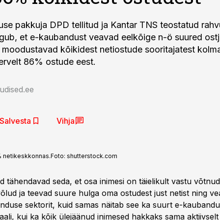
se pakkuja DPD tellitud ja Kantar TNS teostatud rahv
lgub, et e-kaubandust veavad eelkõige n-ö suured ostj
s moodustavad kõikidest netiostude sooritajatest kolm
ervelt 86% ostude eest.
udised.ee
Salvesta
Vihja
% netikeskkonnas.
Foto:
shutterstock.com
 tähendavad seda, et osa inimesi on täielikult vastu võtnud
lud ja teevad suure hulga oma ostudest just netist ning ve
duse sektorit, kuid samas näitab see ka suurt e-kauband
ali, kui ka kõik ülejäänud inimesed hakkaks sama aktiivselt