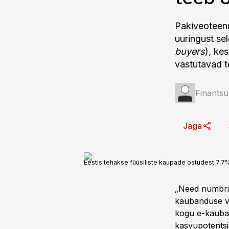
Pakiveoteenu
uuringust se
buyers
), ke
vastutavad t
Finantsu
Jaga
Eestis tehakse füüsiliste kaupade ostudest 7,7
„Need numbrid
kaubanduse võ
kogu e-kauban
kasvupotentsia