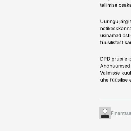
tellimise osaka
Uuringu järgi 
netikeskkonna 
usinamad ostle
füüsilistest k
DPD grupi e-p
Anonüümsed int
Valimisse kuul
ühe füüsilise
Finantsu