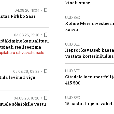
kindlustuse
04.08.26, 11:04
ustas Pirkko Saar
UUDISED
Kolme Mere investeerim
kasvu
04.08.26, 15:36
a rääkimine kapitalituru
UUDISED
tsiaali realiseerima
Hepsor kavatseb kaasa
apitalituru rahvusvahelisele
vastata korterinõudlus
UUDISED
05.08.26, 09:22
Citadele laenuportfell j
tida levinud vigu
415 500
UUDISED
04.08.26, 16:20
15 aastat hiljem: vahet
uele sõjašokile vastu