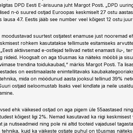
elgitas DPD Eesti E-ärisuuna juht Margot Posti. „DPD uuring
llised n-ö suured ostjad Euroopas keskmiselt 27 ostu aastas
 lausa 47. Eestis jääb see number veel kõigest 12 ostu juur
 moodustavad suurtest ostjatest enamuse just nooremad e
eskmisest rohkem kasutatakse tellimuste esitamiseks arvutit
„Eesti aktiivsemad e-ostlejad tellivad netist enamasti ilu-, te
ng riideid. Hoogsalt on aga tõusmas ka näiteks mööbli ja si
 viimase trendina toidukaubad,“ märkis Margot Posti. Ta lisas,
vestades on eestimaalaste enimtellitavaks kaubakategooriaks 
i tehnika, mida on möödunud aasta jooksul tellinud 39% net
 Suuri ostjaid iseloomustab lisaks veel kindlate ja neile usal
tamine.
iivsed ehk väikesed ostjad on aga pigem üle 55aastased ning
studest kõigest ligi 2%. Nemad kasutavad ka riigi keskmises
t ja nutiseadmeid ning pole nii altid tooteid vajadusel tagast
tehnika, kuid ka väikeste ostjate puhul on tõusmas näitek