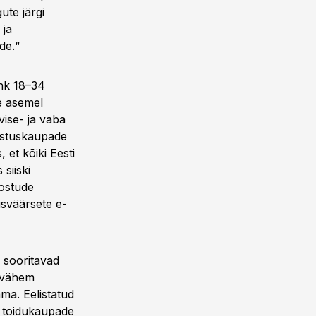
ute järgi
 ja
de.“
hk 18–34
e asemel
rvise- ja vaba
sustuskaupade
 et kõiki Eesti
siiski
iostude
dusväärsete e-
 sooritavad
t vähem
ama. Eelistatud
s toidukaupade