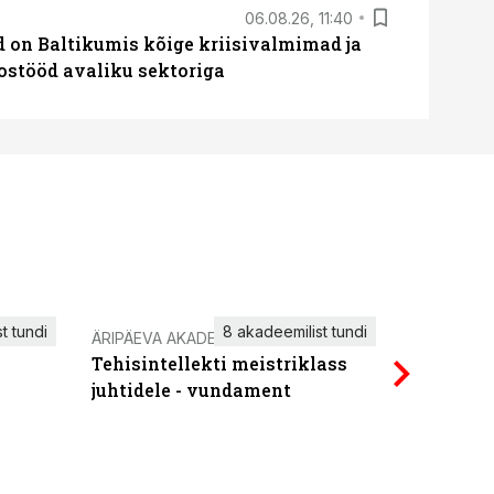
06.08.26, 11:40
ed on Baltikumis kõige kriisivalmimad ja
oostööd avaliku sektoriga
t tundi
8 akadeemilist tundi
ÄRIPÄEVA AKADEEMIA
IT KOOLIT
Tehisintellekti meistriklass
Power Qu
juhtidele - vundament