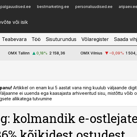
palgauudised.ee
bestmarketing.ee
personaliuudised.ee
aripaev.e
Infopank
Radar
Teabevara
Töö
Sisuturundus
Võlaregister
Saada vih
OMX Tallinn
0,18
%
2 158,36
OMX Vilnius
−0,09
%
1 504,
panu!
Artikkel on enam kui 5 aastat vana ning kuulub väljaande digi
. Väljaanne ei uuenda ega kaasajasta arhiveeritud sisu, mistõttu võib ol
sete allikatega tutvumine
g: kolmandik e-ostlejate
86% kõikidest ostudest