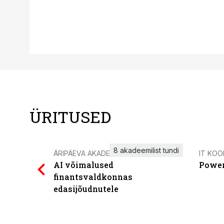
ÜRITUSED
8 akadeemilist tundi
ÄRIPÄEVA AKADEEMIA
IT KOO
AI võimalused
Power
finantsvaldkonnas
edasijõudnutele