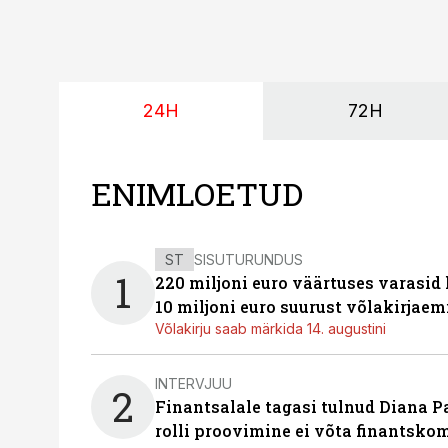
24H
72H
ENIMLOETUD
ST
SISUTURUNDUS
1
220 miljoni euro väärtuses varasid
10 miljoni euro suurust võlakirjaem
Võlakirju saab märkida 14. augustini
INTERVJUU
2
Finantsalale tagasi tulnud Diana P
rolli proovimine ei võta finantsko