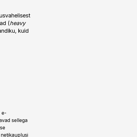
usvahelisest
ad (
heavy
andiku, kuid
 e-
avad sellega
use
 netikauplusi