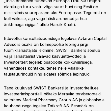
„India ärimehed tunnevad Euroopa Liidu 500 miljoni
elanikuga turu vastu väga suurt huvi ning Eesti on
meie silmis suurepärane uks Euroopasse. Tegemist on
küll väikese, aga väga hästi arenenud ja hea
ärikliimaga riigiga,” ütleb Hardik Khatri.
Ettevõtluskonsultatsioonidega tegeleva Avtaran Capital
Advisors osaks on kolmepoolse lepingu järgi
tuumikrahastajate leidmine, SWIST Bankers sõelub
välja rahastamist vajavad kasvuettevõtted ja
Investoriteliit tegeleb osapoolte kokkuviimisega,
vahendades kontakte, tehes neile vajalikke
taustauuringuid ning aidates sõlmida lepinguid.
Täna kuuluvad SWIST Bankersi ja Investoriteliit.ee
investeerimisportfelli näiteks Meravita tervisetooteid
valmistav Medical Pharmacy Group AS ja globaalse e-
kaubandusega tegelev Tatkraft AS. Eesmärk on