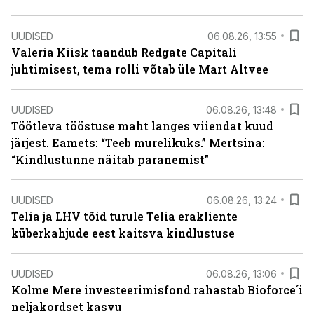
UUDISED
06.08.26, 13:55
Valeria Kiisk taandub Redgate Capitali
juhtimisest, tema rolli võtab üle Mart Altvee
UUDISED
06.08.26, 13:48
Töötleva tööstuse maht langes viiendat kuud
järjest. Eamets: “Teeb murelikuks.” Mertsina:
“Kindlustunne näitab paranemist”
UUDISED
06.08.26, 13:24
Telia ja LHV tõid turule Telia erakliente
küberkahjude eest kaitsva kindlustuse
UUDISED
06.08.26, 13:06
Kolme Mere investeerimisfond rahastab Bioforce´i
neljakordset kasvu