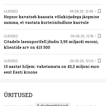
UUDISED
06.08.26, 12:46
Hepsor kavatseb kaasata võlakirjadega järgmise
summa, et vastata korterinõudluse kasvule
UUDISED
06.08.26, 12:18
Citadele laenuportfell jõudis 3,95 miljardi euroni,
klientide arv on 415 500
UUDISED
06.08.26, 12:03
15 aastat hiljem: vahetamata on 43,3 miljoni euro
eest Eesti kroone
ÜRITUSED
8 akadeemilist tundi