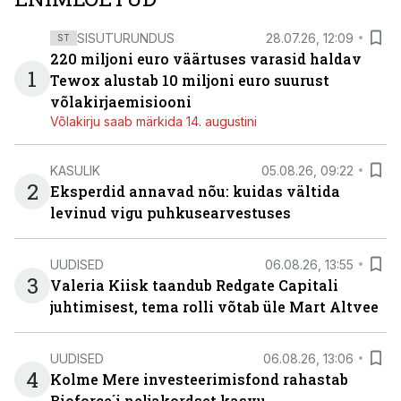
SISUTURUNDUS
28.07.26, 12:09
ST
220 miljoni euro väärtuses varasid haldav
1
Tewox alustab 10 miljoni euro suurust
võlakirjaemisiooni
Võlakirju saab märkida 14. augustini
KASULIK
05.08.26, 09:22
2
Eksperdid annavad nõu: kuidas vältida
levinud vigu puhkusearvestuses
UUDISED
06.08.26, 13:55
3
Valeria Kiisk taandub Redgate Capitali
juhtimisest, tema rolli võtab üle Mart Altvee
UUDISED
06.08.26, 13:06
4
Kolme Mere investeerimisfond rahastab
Bioforce´i neljakordset kasvu