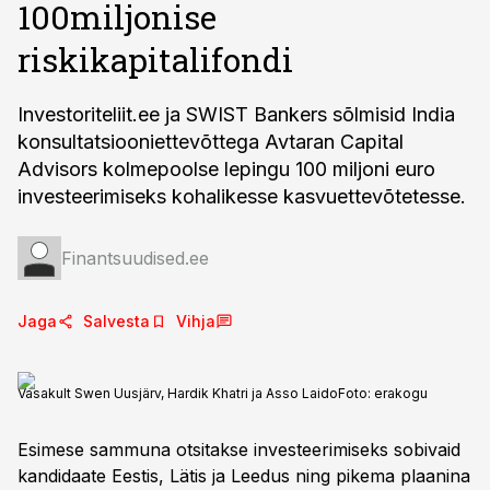
100miljonise
riskikapitalifondi
Investoriteliit.ee ja SWIST Bankers sõlmisid India
konsultatsiooniettevõttega Avtaran Capital
Advisors kolmepoolse lepingu 100 miljoni euro
investeerimiseks kohalikesse kasvuettevõtetesse.
Finantsuudised.ee
Jaga
Salvesta
Vihja
Vasakult Swen Uusjärv, Hardik Khatri ja Asso Laido
Foto:
erakogu
Esimese sammuna otsitakse investeerimiseks sobivaid
kandidaate Eestis, Lätis ja Leedus ning pikema plaanina