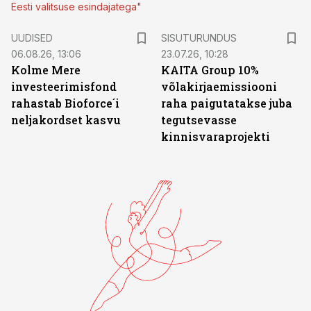
Eesti valitsuse esindajatega"
ST
UUDISED
SISUTURUNDUS
06.08.26, 13:06
23.07.26, 10:28
Kolme Mere
KAITA Group 10%
investeerimisfond
võlakirjaemissiooni
rahastab Bioforce´i
raha paigutatakse juba
neljakordset kasvu
tegutsevasse
kinnisvaraprojekti