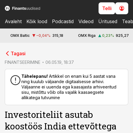
Telli
Avaleht
Kõik lood
Podcastid
Videod
Üritused
Teab
OMX Baltic
−0,04
%
315,18
OMX Riga
0,23
%
925,27
cebook
cebook
Tagasi
Twitter)
Twitter)
FINANTSEERIMINE
06.05.19, 18:37
kedIn
kedIn
Tähelepanu!
Artikkel on enam kui 5 aastat vana
ning kuulub väljaande digitaalsesse arhiivi.
ail
ail
Väljaanne ei uuenda ega kaasajasta arhiveeritud
sisu, mistõttu võib olla vajalik kaasaegsete
k
k
allikatega tutvumine
Investoriteliit asutab
koostöös India ettevõttega