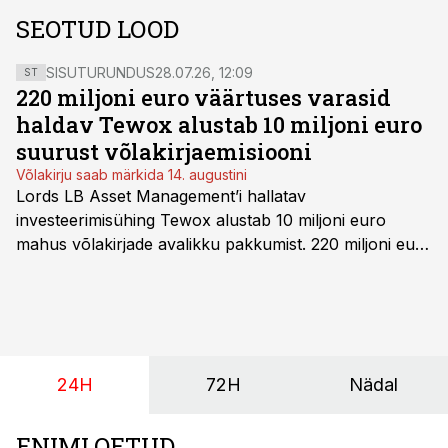
SEOTUD LOOD
SISUTURUNDUS
28.07.26, 12:09
ST
220 miljoni euro väärtuses varasid
haldav Tewox alustab 10 miljoni euro
suurust võlakirjaemisiooni
Võlakirju saab märkida 14. augustini
Lords LB Asset Management’i hallatav
investeerimisühing Tewox alustab 10 miljoni euro
mahus võlakirjade avalikku pakkumist. 220 miljoni euro
suurust kaubanduskinnisvara portfelli haldav äriühing
pakub Baltimaade investoritele 8% aastatootlust
(intressi), võlakirjade märkimine kestab kuni 14.
augustini.
24H
72H
Nädal
ENIMLOETUD