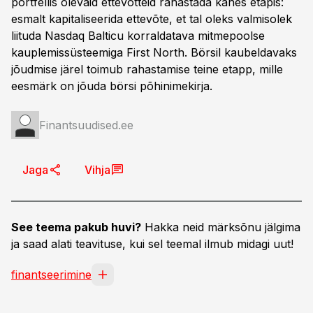
portfellis olevaid ettevõtteid rahastada kahes etapis:
esmalt kapitaliseerida ettevõte, et tal oleks valmisolek
liituda Nasdaq Balticu korraldatava mitmepoolse
kauplemissüsteemiga First North. Börsil kaubeldavaks
jõudmise järel toimub rahastamise teine etapp, mille
eesmärk on jõuda börsi põhinimekirja.
Finantsuudised.ee
Jaga
Vihja
See teema pakub huvi?
Hakka neid märksõnu jälgima
ja saad alati teavituse, kui sel teemal ilmub midagi uut!
finantseerimine