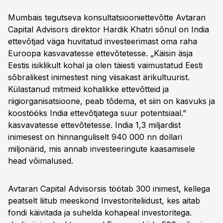
Mumbais tegutseva konsultatsiooniettevõtte Avtaran
Capital Advisors direktor Hardik Khatri sõnul on India
ettevõtjad väga huvitatud investeerimast oma raha
Euroopa kasvavatesse ettevõtetesse. „Käisin äsja
Eestis isiklikult kohal ja olen täiesti vaimustatud Eesti
sõbralikest inimestest ning viisakast ärikultuurist.
Külastanud mitmeid kohalikke ettevõtteid ja
riigiorganisatsioone, peab tõdema, et siin on kasvuks ja
koostööks India ettevõtjatega suur potentsiaal.”
kasvavatesse ettevõtetesse. India 1,3 miljardist
inimesest on hinnanguliselt 940 000 nn dollari
miljonärid, mis annab investeeringute kaasamisele
head võimalused.
Avtaran Capital Advisorsis töötab 300 inimest, kellega
peatselt liitub meeskond Investoriteliidust, kes aitab
fondi käivitada ja suhelda kohapeal investoritega.