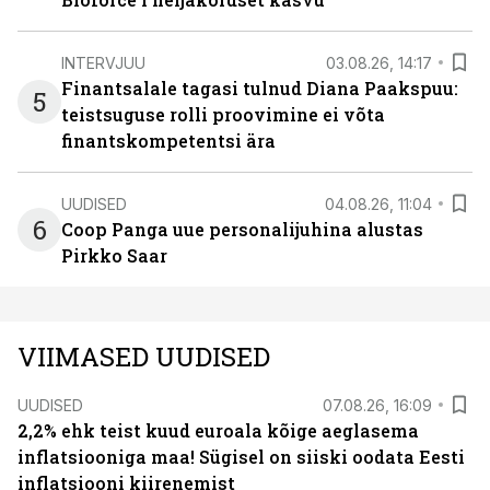
INTERVJUU
03.08.26, 14:17
Finantsalale tagasi tulnud Diana Paakspuu:
5
teistsuguse rolli proovimine ei võta
finantskompetentsi ära
UUDISED
04.08.26, 11:04
6
Coop Panga uue personalijuhina alustas
Pirkko Saar
VIIMASED UUDISED
UUDISED
07.08.26, 16:09
2,2% ehk teist kuud euroala kõige aeglasema
inflatsiooniga maa! Sügisel on siiski oodata Eesti
inflatsiooni kiirenemist