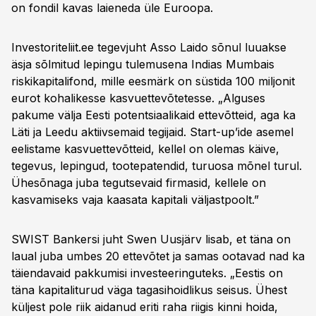
on fondil kavas laieneda üle Euroopa.
Investoriteliit.ee tegevjuht Asso Laido sõnul luuakse
äsja sõlmitud lepingu tulemusena Indias Mumbais
riskikapitalifond, mille eesmärk on süstida 100 miljonit
eurot kohalikesse kasvuettevõtetesse. „Alguses
pakume välja Eesti potentsiaalikaid ettevõtteid, aga ka
Läti ja Leedu aktiivsemaid tegijaid. Start-up’ide asemel
eelistame kasvuettevõtteid, kellel on olemas käive,
tegevus, lepingud, tootepatendid, turuosa mõnel turul.
Ühesõnaga juba tegutsevaid firmasid, kellele on
kasvamiseks vaja kaasata kapitali väljastpoolt.”
SWIST Bankersi juht Swen Uusjärv lisab, et täna on
laual juba umbes 20 ettevõtet ja samas ootavad nad ka
täiendavaid pakkumisi investeeringuteks. „Eestis on
täna kapitaliturud väga tagasihoidlikus seisus. Ühest
küljest pole riik aidanud eriti raha riigis kinni hoida,