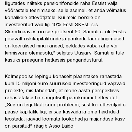
liigutades näiteks pensionifondide raha Eestist välja
võõrastele teenimiseks, selle asemel, et anda võimalus
kohalikele ettevõtjatele. Kui meie börsile on
investeeritud vaid ligi 10% Eesti SKPst, siis
Skandinaavias on see protsent 50. Samuti ei ole Eestis
piisavalt riskikapitalifonde ja pankade laenutingimused
on keerulised ning ranged, eeldades vaba raha või
kinnisvara olemasolu,” selgitas Uusjärv. Samuti ei tule
kasuks praegune hetkeseis pangandusturul.
Kolmepoolse lepingu kohaselt plaanitakse rahastada
kuni 10 miljoni euro suuruseid investeeringuid vajavaid
projekte, mis tähendab, et mõne aasta perspektiivis
rahastatakse hinnanguliselt paarikümmet ettevõtet.
„See on tegelikult suur probleem, sest kui ettevõtjad ei
pääse kapitalile ligi, ei saa kasvada ja oma häid ideid
teostada, jäävad loomata töökohad ja majanduse kasv
on pärsitud” räägib Asso Laido.