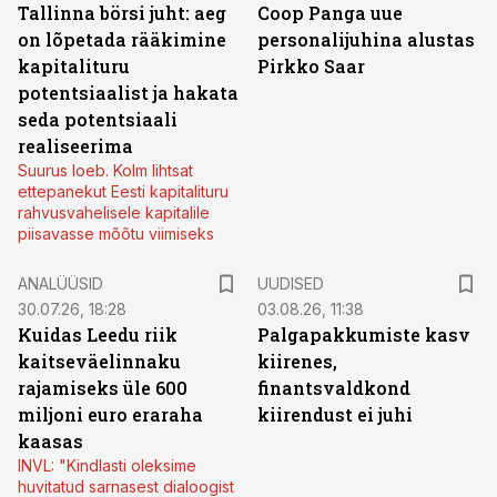
Tallinna börsi juht: aeg
Coop Panga uue
on lõpetada rääkimine
personalijuhina alustas
kapitalituru
Pirkko Saar
potentsiaalist ja hakata
seda potentsiaali
realiseerima
Suurus loeb. Kolm lihtsat
ettepanekut Eesti kapitalituru
rahvusvahelisele kapitalile
piisavasse mõõtu viimiseks
ANALÜÜSID
UUDISED
30.07.26, 18:28
03.08.26, 11:38
Kuidas Leedu riik
Palgapakkumiste kasv
kaitseväelinnaku
kiirenes,
rajamiseks üle 600
finantsvaldkond
miljoni euro eraraha
kiirendust ei juhi
kaasas
INVL: "Kindlasti oleksime
huvitatud sarnasest dialoogist