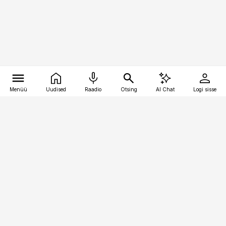
Menüü
Uudised
Raadio
Otsing
AI Chat
Logi sisse
Vana-Lõuna 39/1, 19094 Tallinn
(+372) 667 0111
finantsuudised@finantsuudised.ee
Telli
Reklaam