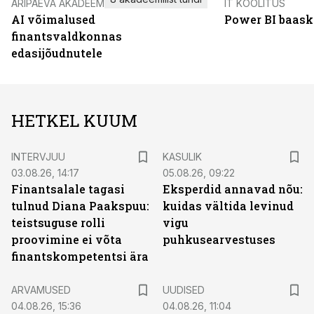
ÄRIPÄEVA AKADEEMIA
IT KOOLITUS
AI võimalused
Power BI baask
finantsvaldkonnas
edasijõudnutele
HETKEL KUUM
INTERVJUU
KASULIK
03.08.26, 14:17
05.08.26, 09:22
Finantsalale tagasi
Eksperdid annavad nõu:
tulnud Diana Paakspuu:
kuidas vältida levinud
teistsuguse rolli
vigu
proovimine ei võta
puhkusearvestuses
finantskompetentsi ära
ARVAMUSED
UUDISED
04.08.26, 15:36
04.08.26, 11:04