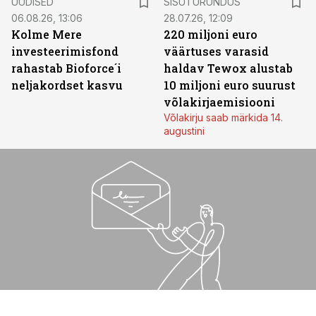
UUDISED
SISUTURUNDUS
06.08.26, 13:06
28.07.26, 12:09
Kolme Mere
220 miljoni euro
investeerimisfond
väärtuses varasid
rahastab Bioforce´i
haldav Tewox alustab
neljakordset kasvu
10 miljoni euro suurust
võlakirjaemisiooni
Võlakirju saab märkida 14.
augustini