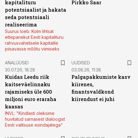
kapitalituru
Pirkko Saar
potentsiaalist ja hakata
seda potentsiaali
realiseerima
Suurus loeb. Kolm lihtsat
ettepanekut Eesti kapitalituru
rahvusvahelisele kapitalile
piisavasse mõõtu viimiseks
ANALÜÜSID
UUDISED
30.07.26, 18:28
03.08.26, 11:38
Kuidas Leedu riik
Palgapakkumiste kasv
kaitseväelinnaku
kiirenes,
rajamiseks üle 600
finantsvaldkond
miljoni euro eraraha
kiirendust ei juhi
kaasas
INVL: "Kindlasti oleksime
huvitatud sarnasest dialoogist
Eesti valitsuse esindajatega"
ST