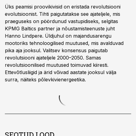
Üks peamisi proovikivisid on eristada revolutsiooni
evolutsioonist. Tihti paigutatakse see ajateljele, mis
praeguseks on pöördunud vastupidiseks, selgitas
KPMG Baltics partner ja nõustamisteenuste juht
Hanno Lindpere. Üldjuhul on majandusarengu
mootoriks tehnoloogilised muutused, mis avalduvad
pika aja jooksul. Valitsev konsensus paigutab
revolutsiooni ajateljele 2000–2050. Samas
revolutsioonilised muutused toimuvad kiiresti.
Ettevõtlusliigid ja ärid võivad aastate jooksul välja
surra, näiteks põlevkivienergeetika.
SEOTUD LOOD