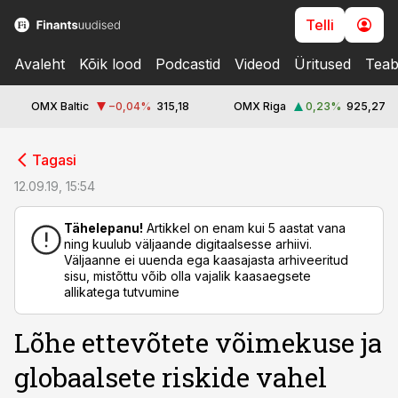
Telli
Avaleht
Kõik lood
Podcastid
Videod
Üritused
Teab
OMX Baltic
−0,04
%
315,18
OMX Riga
0,23
%
925,27
cebook
Tagasi
Twitter)
12.09.19, 15:54
kedIn
Tähelepanu!
Artikkel on enam kui 5 aastat vana
ning kuulub väljaande digitaalsesse arhiivi.
ail
Väljaanne ei uuenda ega kaasajasta arhiveeritud
sisu, mistõttu võib olla vajalik kaasaegsete
k
allikatega tutvumine
Lõhe ettevõtete võimekuse ja
globaalsete riskide vahel