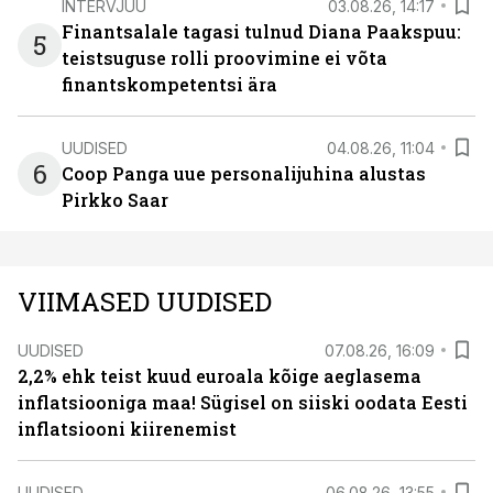
INTERVJUU
03.08.26, 14:17
Finantsalale tagasi tulnud Diana Paakspuu:
5
teistsuguse rolli proovimine ei võta
finantskompetentsi ära
UUDISED
04.08.26, 11:04
6
Coop Panga uue personalijuhina alustas
Pirkko Saar
VIIMASED UUDISED
UUDISED
07.08.26, 16:09
2,2% ehk teist kuud euroala kõige aeglasema
inflatsiooniga maa! Sügisel on siiski oodata Eesti
inflatsiooni kiirenemist
UUDISED
06.08.26, 13:55