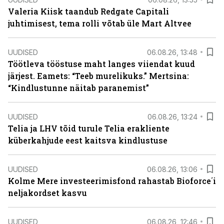
Valeria Kiisk taandub Redgate Capitali
juhtimisest, tema rolli võtab üle Mart Altvee
UUDISED
06.08.26, 13:48
Töötleva tööstuse maht langes viiendat kuud
järjest. Eamets: “Teeb murelikuks.” Mertsina:
“Kindlustunne näitab paranemist”
UUDISED
06.08.26, 13:24
Telia ja LHV tõid turule Telia erakliente
küberkahjude eest kaitsva kindlustuse
UUDISED
06.08.26, 13:06
Kolme Mere investeerimisfond rahastab Bioforce´i
neljakordset kasvu
UUDISED
06.08.26, 12:46