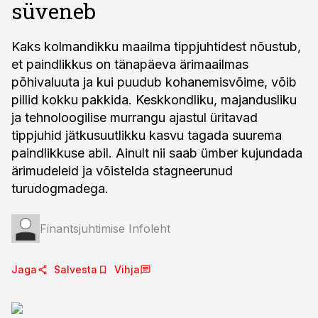
süveneb
Kaks kolmandikku maailma tippjuhtidest nõustub,
et paindlikkus on tänapäeva ärimaailmas
põhivaluuta ja kui puudub kohanemisvõime, võib
pillid kokku pakkida. Keskkondliku, majandusliku
ja tehnoloogilise murrangu ajastul üritavad
tippjuhid jätkusuutlikku kasvu tagada suurema
paindlikkuse abil. Ainult nii saab ümber kujundada
ärimudeleid ja võistelda stagneerunud
turudogmadega.
Finantsjuhtimise Infoleht
Jaga
Salvesta
Vihja