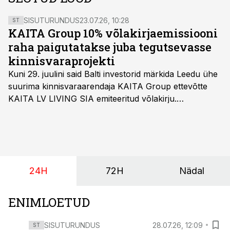
SISUTURUNDUS
23.07.26, 10:28
ST
KAITA Group 10% võlakirjaemissiooni
raha paigutatakse juba tegutsevasse
kinnisvaraprojekti
Kuni 29. juulini said Balti investorid märkida Leedu ühe
suurima kinnisvaraarendaja KAITA Group ettevõtte
KAITA LV LIVING SIA emiteeritud võlakirju.
Kaheaastased võlakirjad pakuvad 10% aastast intressi
ja minimaalne investeerimissumma on 1000 eurot.
24H
72H
Nädal
ENIMLOETUD
SISUTURUNDUS
28.07.26, 12:09
ST