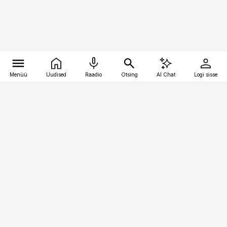
Menüü
Uudised
Raadio
Otsing
AI Chat
Logi sisse
Vana-Lõuna 39/1, 19094 Tallinn
(+372) 667 0111
finantsuudised@finantsuudised.ee
Telli
Reklaam
Firmast