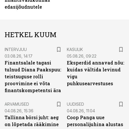
edasijõudnutele
HETKEL KUUM
INTERVJUU
KASULIK
03.08.26, 14:17
05.08.26, 09:22
Finantsalale tagasi
Eksperdid annavad nõu:
tulnud Diana Paakspuu:
kuidas vältida levinud
teistsuguse rolli
vigu
proovimine ei võta
puhkusearvestuses
finantskompetentsi ära
ARVAMUSED
UUDISED
04.08.26, 15:36
04.08.26, 11:04
Tallinna börsi juht: aeg
Coop Panga uue
on lõpetada rääkimine
personalijuhina alustas