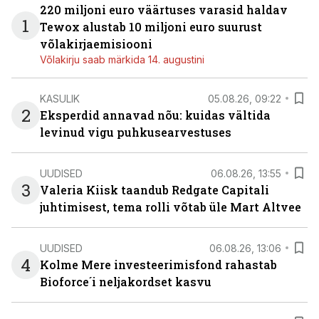
220 miljoni euro väärtuses varasid haldav
1
Tewox alustab 10 miljoni euro suurust
võlakirjaemisiooni
Võlakirju saab märkida 14. augustini
KASULIK
05.08.26, 09:22
2
Eksperdid annavad nõu: kuidas vältida
levinud vigu puhkusearvestuses
UUDISED
06.08.26, 13:55
3
Valeria Kiisk taandub Redgate Capitali
juhtimisest, tema rolli võtab üle Mart Altvee
UUDISED
06.08.26, 13:06
4
Kolme Mere investeerimisfond rahastab
Bioforce´i neljakordset kasvu