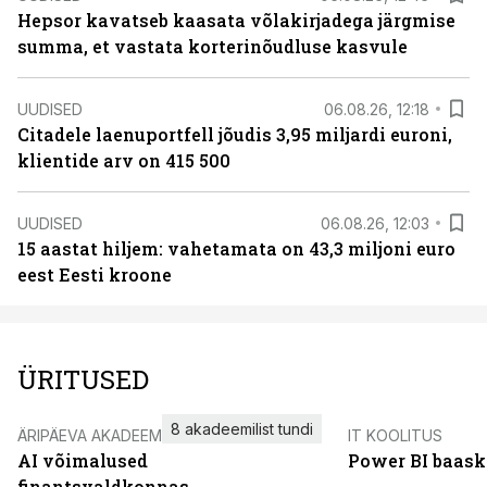
Hepsor kavatseb kaasata võlakirjadega järgmise
summa, et vastata korterinõudluse kasvule
UUDISED
06.08.26, 12:18
Citadele laenuportfell jõudis 3,95 miljardi euroni,
klientide arv on 415 500
UUDISED
06.08.26, 12:03
15 aastat hiljem: vahetamata on 43,3 miljoni euro
eest Eesti kroone
ÜRITUSED
8 akadeemilist tundi
ÄRIPÄEVA AKADEEMIA
IT KOOLITUS
AI võimalused
Power BI baask
finantsvaldkonnas