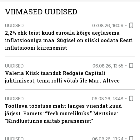
VIIMASED UUDISED
UUDISED
07.08.26, 16:09
2,2% ehk teist kuud euroala kõige aeglasema
inflatsiooniga maa! Sügisel on siiski oodata Eesti
inflatsiooni kiirenemist
UUDISED
06.08.26, 13:55
Valeria Kiisk taandub Redgate Capitali
juhtimisest, tema rolli võtab üle Mart Altvee
UUDISED
06.08.26, 13:48
Töötleva tööstuse maht langes viiendat kuud
järjest. Eamets: “Teeb murelikuks.” Mertsina:
“Kindlustunne näitab paranemist”
UUDISED
06.08.26, 13:24