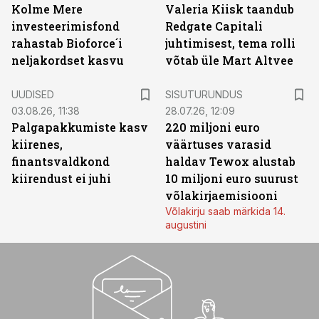
Kolme Mere
Valeria Kiisk taandub
investeerimisfond
Redgate Capitali
rahastab Bioforce´i
juhtimisest, tema rolli
neljakordset kasvu
võtab üle Mart Altvee
ST
UUDISED
SISUTURUNDUS
03.08.26, 11:38
28.07.26, 12:09
Palgapakkumiste kasv
220 miljoni euro
kiirenes,
väärtuses varasid
finantsvaldkond
haldav Tewox alustab
kiirendust ei juhi
10 miljoni euro suurust
võlakirjaemisiooni
Võlakirju saab märkida 14.
augustini