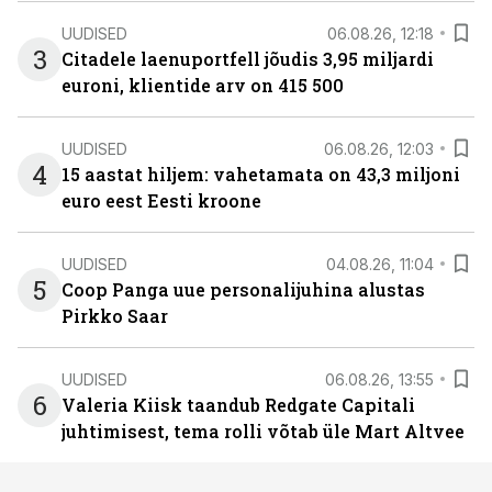
UUDISED
06.08.26, 12:18
3
Citadele laenuportfell jõudis 3,95 miljardi
euroni, klientide arv on 415 500
UUDISED
06.08.26, 12:03
4
15 aastat hiljem: vahetamata on 43,3 miljoni
euro eest Eesti kroone
UUDISED
04.08.26, 11:04
5
Coop Panga uue personalijuhina alustas
Pirkko Saar
UUDISED
06.08.26, 13:55
6
Valeria Kiisk taandub Redgate Capitali
juhtimisest, tema rolli võtab üle Mart Altvee