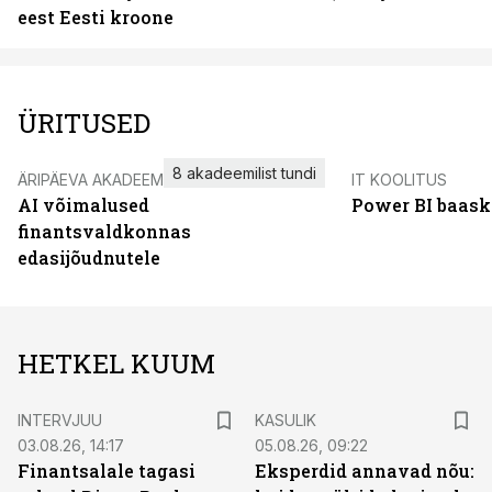
eest Eesti kroone
ÜRITUSED
8 akadeemilist tundi
ÄRIPÄEVA AKADEEMIA
IT KOOLITUS
AI võimalused
Power BI baask
finantsvaldkonnas
edasijõudnutele
HETKEL KUUM
INTERVJUU
KASULIK
03.08.26, 14:17
05.08.26, 09:22
Finantsalale tagasi
Eksperdid annavad nõu: