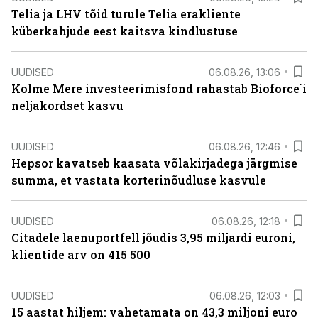
Telia ja LHV tõid turule Telia erakliente
küberkahjude eest kaitsva kindlustuse
UUDISED
06.08.26, 13:06
Kolme Mere investeerimisfond rahastab Bioforce´i
neljakordset kasvu
UUDISED
06.08.26, 12:46
Hepsor kavatseb kaasata võlakirjadega järgmise
summa, et vastata korterinõudluse kasvule
UUDISED
06.08.26, 12:18
Citadele laenuportfell jõudis 3,95 miljardi euroni,
klientide arv on 415 500
UUDISED
06.08.26, 12:03
15 aastat hiljem: vahetamata on 43,3 miljoni euro