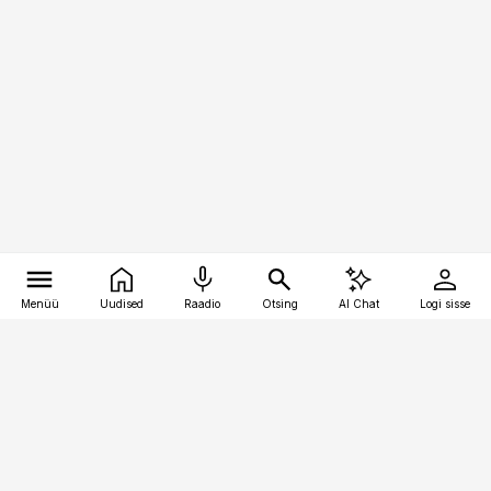
Menüü
Uudised
Raadio
Otsing
AI Chat
Logi sisse
Vana-Lõuna 39/1, 19094 Tallinn
(+372) 667 0111