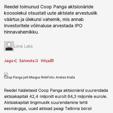
Reedel toimunud Coop Panga aktsionäride
koosolekul otsustati uute aktsiate arvestuslik
väärtus ja ülekursi vahemik, mis annab
investoritele võimaluse arvestada IPO
hinnavahemikku.
Liina Laks
Jaga
Salvesta
Vihja
Coop Panga juht Margus Rink
Foto:
Andras Kralla
Reedel hääletasid Coop Panga aktsionärid suurendada
aktsiakapitali 42,4 miljonilt eurolt 64,3 miljonile eurole.
Aktsiakapitali tingimuslik suurendamine tehti
eesmärgiga, uued aktsiad peagi Tallinna börsil