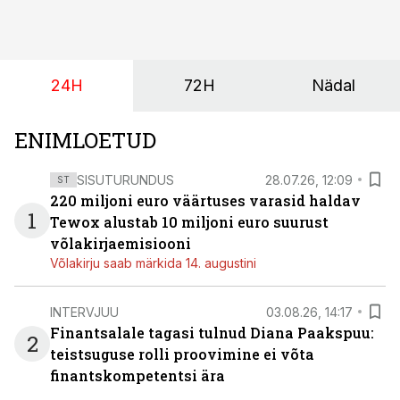
pakub Baltimaade investoritele 8% aastatootlust
(intressi), võlakirjade märkimine kestab kuni 14.
augustini.
24H
72H
Nädal
ENIMLOETUD
SISUTURUNDUS
28.07.26, 12:09
ST
220 miljoni euro väärtuses varasid haldav
1
Tewox alustab 10 miljoni euro suurust
võlakirjaemisiooni
Võlakirju saab märkida 14. augustini
INTERVJUU
03.08.26, 14:17
Finantsalale tagasi tulnud Diana Paakspuu:
2
teistsuguse rolli proovimine ei võta
finantskompetentsi ära