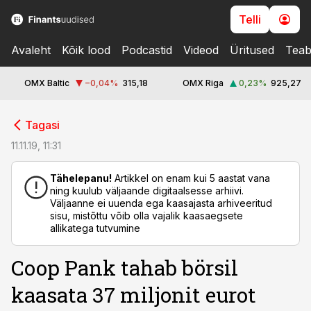
Telli
Avaleht
Kõik lood
Podcastid
Videod
Üritused
Teab
OMX Baltic
−0,04
%
315,18
OMX Riga
0,23
%
925,27
cebook
Tagasi
Twitter)
11.11.19, 11:31
kedIn
Tähelepanu!
Artikkel on enam kui 5 aastat vana
ning kuulub väljaande digitaalsesse arhiivi.
ail
Väljaanne ei uuenda ega kaasajasta arhiveeritud
sisu, mistõttu võib olla vajalik kaasaegsete
k
allikatega tutvumine
Coop Pank tahab börsil
kaasata 37 miljonit eurot