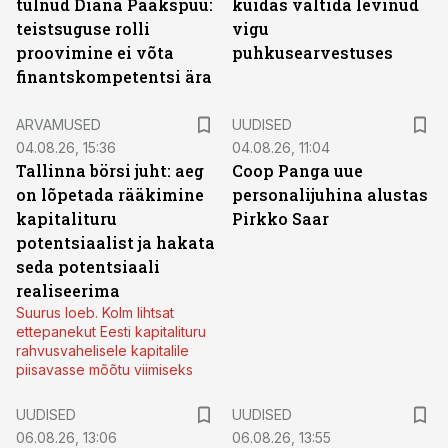
tulnud Diana Paakspuu:
kuidas vältida levinud
teistsuguse rolli
vigu
proovimine ei võta
puhkusearvestuses
finantskompetentsi ära
ARVAMUSED
UUDISED
04.08.26, 15:36
04.08.26, 11:04
Tallinna börsi juht: aeg
Coop Panga uue
on lõpetada rääkimine
personalijuhina alustas
kapitalituru
Pirkko Saar
potentsiaalist ja hakata
seda potentsiaali
realiseerima
Suurus loeb. Kolm lihtsat
ettepanekut Eesti kapitalituru
rahvusvahelisele kapitalile
piisavasse mõõtu viimiseks
UUDISED
UUDISED
06.08.26, 13:06
06.08.26, 13:55