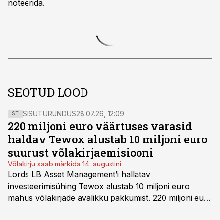
noteerida.
SEOTUD LOOD
SISUTURUNDUS
28.07.26, 12:09
ST
220 miljoni euro väärtuses varasid
haldav Tewox alustab 10 miljoni euro
suurust võlakirjaemisiooni
Võlakirju saab märkida 14. augustini
Lords LB Asset Management’i hallatav
investeerimisühing Tewox alustab 10 miljoni euro
mahus võlakirjade avalikku pakkumist. 220 miljoni euro
suurust kaubanduskinnisvara portfelli haldav äriühing