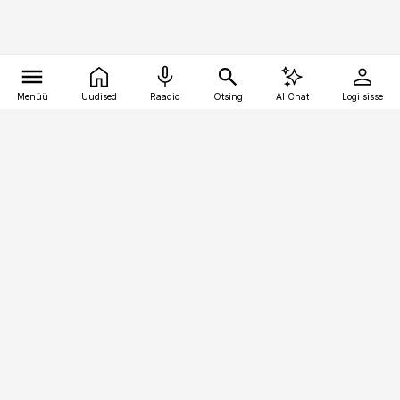
Menüü
Uudised
Raadio
Otsing
AI Chat
Logi sisse
Vana-Lõuna 39/1, 19094 Tallinn
(+372) 667 0111
finantsuudised@finantsuudised.ee
Telli
Reklaam
Firmast
Sisu kasutamisõigused
Ajakirjaniku