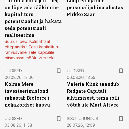
Tallinna börsi juht: aeg
Coop Panga uue
on lõpetada rääkimine
personalijuhina alustas
kapitalituru
Pirkko Saar
potentsiaalist ja hakata
seda potentsiaali
realiseerima
Suurus loeb. Kolm lihtsat
ettepanekut Eesti kapitalituru
rahvusvahelisele kapitalile
piisavasse mõõtu viimiseks
UUDISED
UUDISED
06.08.26, 13:06
06.08.26, 13:55
Kolme Mere
Valeria Kiisk taandub
investeerimisfond
Redgate Capitali
rahastab Bioforce´i
juhtimisest, tema rolli
neljakordset kasvu
võtab üle Mart Altvee
ST
UUDISED
SISUTURUNDUS
03.08.26, 11:38
28.07.26, 12:09