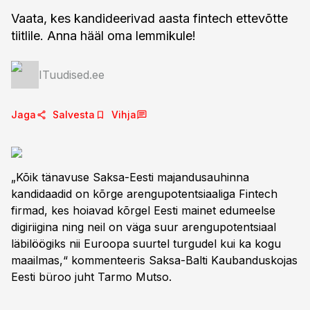
Vaata, kes kandideerivad aasta fintech ettevõtte
tiitlile. Anna hääl oma lemmikule!
ITuudised.ee
Jaga
Salvesta
Vihja
„Kõik tänavuse Saksa-Eesti majandusauhinna
kandidaadid on kõrge arengupotentsiaaliga Fintech
firmad, kes hoiavad kõrgel Eesti mainet edumeelse
digiriigina ning neil on väga suur arengupotentsiaal
läbilöögiks nii Euroopa suurtel turgudel kui ka kogu
maailmas,“ kommenteeris Saksa-Balti Kaubanduskojas
Eesti büroo juht Tarmo Mutso.