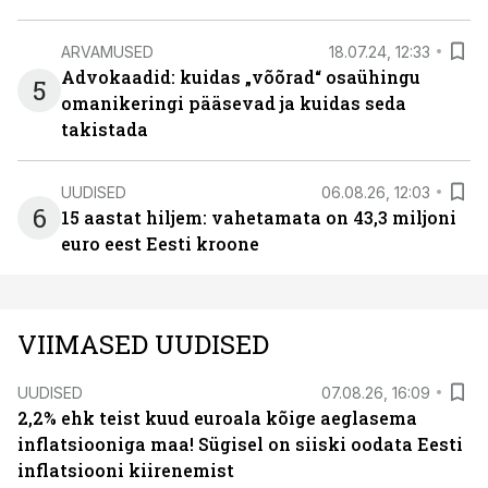
ARVAMUSED
18.07.24, 12:33
Advokaadid: kuidas „võõrad“ osaühingu
5
omanikeringi pääsevad ja kuidas seda
takistada
UUDISED
06.08.26, 12:03
6
15 aastat hiljem: vahetamata on 43,3 miljoni
euro eest Eesti kroone
VIIMASED UUDISED
UUDISED
07.08.26, 16:09
2,2% ehk teist kuud euroala kõige aeglasema
inflatsiooniga maa! Sügisel on siiski oodata Eesti
inflatsiooni kiirenemist