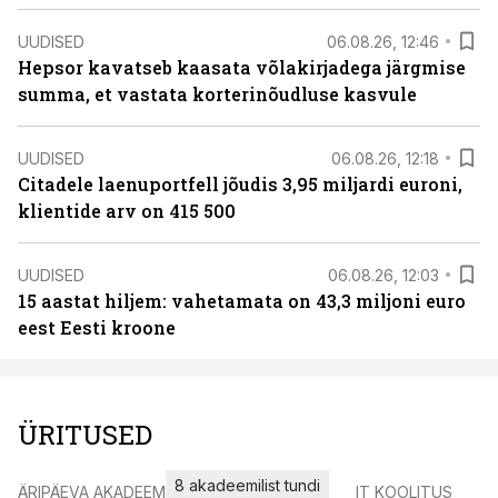
UUDISED
06.08.26, 12:46
Hepsor kavatseb kaasata võlakirjadega järgmise
summa, et vastata korterinõudluse kasvule
UUDISED
06.08.26, 12:18
Citadele laenuportfell jõudis 3,95 miljardi euroni,
klientide arv on 415 500
UUDISED
06.08.26, 12:03
15 aastat hiljem: vahetamata on 43,3 miljoni euro
eest Eesti kroone
ÜRITUSED
8 akadeemilist tundi
ÄRIPÄEVA AKADEEMIA
IT KOOLITUS