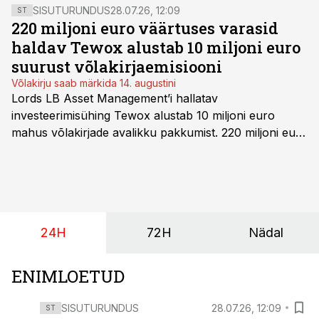
SISUTURUNDUS
28.07.26, 12:09
ST
220 miljoni euro väärtuses varasid
haldav Tewox alustab 10 miljoni euro
suurust võlakirjaemisiooni
Võlakirju saab märkida 14. augustini
Lords LB Asset Management’i hallatav
investeerimisühing Tewox alustab 10 miljoni euro
mahus võlakirjade avalikku pakkumist. 220 miljoni euro
suurust kaubanduskinnisvara portfelli haldav äriühing
pakub Baltimaade investoritele 8% aastatootlust
(intressi), võlakirjade märkimine kestab kuni 14.
augustini.
24H
72H
Nädal
ENIMLOETUD
SISUTURUNDUS
28.07.26, 12:09
ST