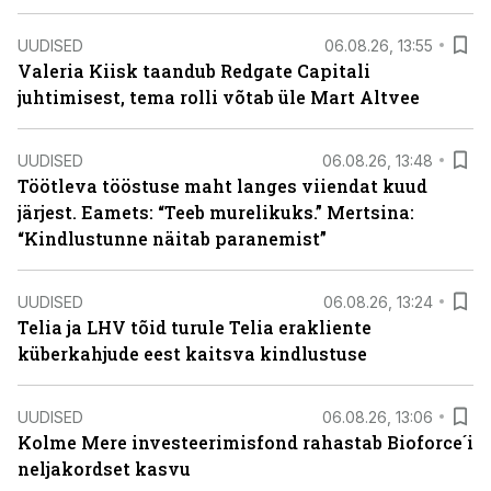
UUDISED
06.08.26, 13:55
Valeria Kiisk taandub Redgate Capitali
juhtimisest, tema rolli võtab üle Mart Altvee
UUDISED
06.08.26, 13:48
Töötleva tööstuse maht langes viiendat kuud
järjest. Eamets: “Teeb murelikuks.” Mertsina:
“Kindlustunne näitab paranemist”
UUDISED
06.08.26, 13:24
Telia ja LHV tõid turule Telia erakliente
küberkahjude eest kaitsva kindlustuse
UUDISED
06.08.26, 13:06
Kolme Mere investeerimisfond rahastab Bioforce´i
neljakordset kasvu