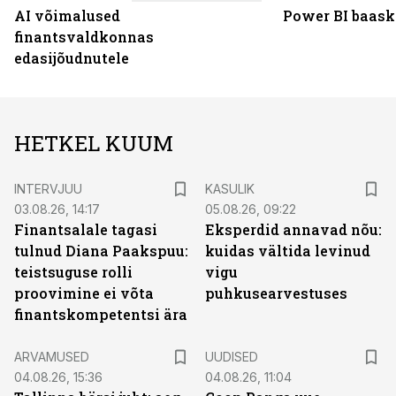
AI võimalused
Power BI baask
finantsvaldkonnas
edasijõudnutele
HETKEL KUUM
INTERVJUU
KASULIK
03.08.26, 14:17
05.08.26, 09:22
Finantsalale tagasi
Eksperdid annavad nõu:
tulnud Diana Paakspuu:
kuidas vältida levinud
teistsuguse rolli
vigu
proovimine ei võta
puhkusearvestuses
finantskompetentsi ära
ARVAMUSED
UUDISED
04.08.26, 15:36
04.08.26, 11:04