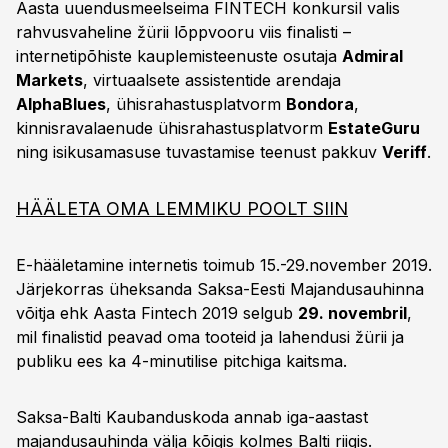
Aasta uuendusmeelseima FINTECH konkursil valis
rahvusvaheline žürii lõppvooru viis finalisti –
internetipõhiste kauplemisteenuste osutaja
Admiral
Markets
, virtuaalsete assistentide arendaja
AlphaBlues
, ühisrahastusplatvorm
Bondora
,
kinnisravalaenude ühisrahastusplatvorm
EstateGuru
ning isikusamasuse tuvastamise teenust pakkuv
Veriff
.
HÄÄLETA OMA LEMMIKU POOLT SIIN
E-hääletamine internetis toimub 15.-29.november 2019.
Järjekorras üheksanda Saksa-Eesti Majandusauhinna
võitja ehk Aasta Fintech 2019 selgub
29. novembril
,
mil finalistid peavad oma tooteid ja lahendusi žürii ja
publiku ees ka 4-minutilise pitchiga kaitsma.
Saksa-Balti Kaubanduskoda annab iga-aastast
majandusauhinda välja kõigis kolmes Balti riigis.