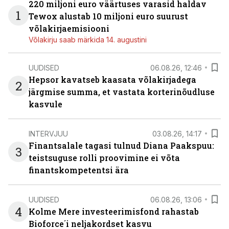
220 miljoni euro väärtuses varasid haldav
1
Tewox alustab 10 miljoni euro suurust
võlakirjaemisiooni
Võlakirju saab märkida 14. augustini
UUDISED
06.08.26, 12:46
Hepsor kavatseb kaasata võlakirjadega
2
järgmise summa, et vastata korterinõudluse
kasvule
INTERVJUU
03.08.26, 14:17
Finantsalale tagasi tulnud Diana Paakspuu:
3
teistsuguse rolli proovimine ei võta
finantskompetentsi ära
UUDISED
06.08.26, 13:06
4
Kolme Mere investeerimisfond rahastab
Bioforce´i neljakordset kasvu