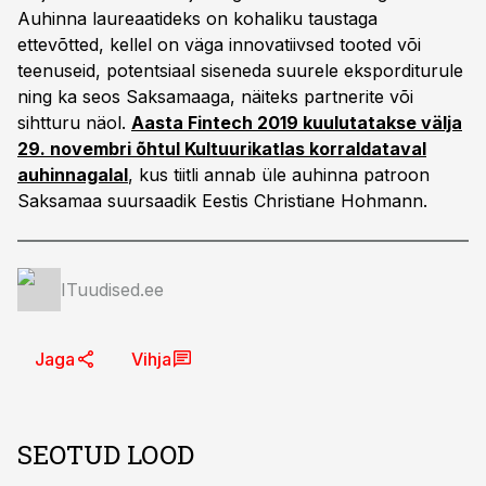
Auhinna laureaatideks on kohaliku taustaga
ettevõtted, kellel on väga innovatiivsed tooted või
teenuseid, potentsiaal siseneda suurele eksporditurule
ning ka seos Saksamaaga, näiteks partnerite või
sihtturu näol.
Aasta Fintech 2019 kuulutatakse välja
29. novembri õhtul Kultuurikatlas korraldataval
auhinnagalal
, kus tiitli annab üle auhinna patroon
Saksamaa suursaadik Eestis Christiane Hohmann.
ITuudised.ee
Jaga
Vihja
SEOTUD LOOD