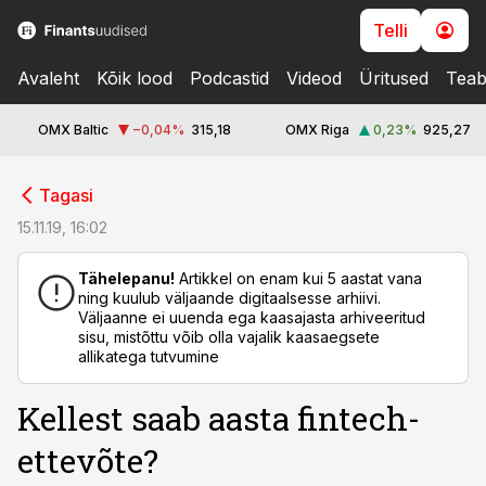
Telli
Avaleht
Kõik lood
Podcastid
Videod
Üritused
Teab
OMX Baltic
−0,04
%
315,18
OMX Riga
0,23
%
925,27
cebook
cebook
Tagasi
Twitter)
Twitter)
15.11.19, 16:02
kedIn
kedIn
Tähelepanu!
Artikkel on enam kui 5 aastat vana
ning kuulub väljaande digitaalsesse arhiivi.
ail
ail
Väljaanne ei uuenda ega kaasajasta arhiveeritud
sisu, mistõttu võib olla vajalik kaasaegsete
k
k
allikatega tutvumine
Kellest saab aasta fintech-
ettevõte?