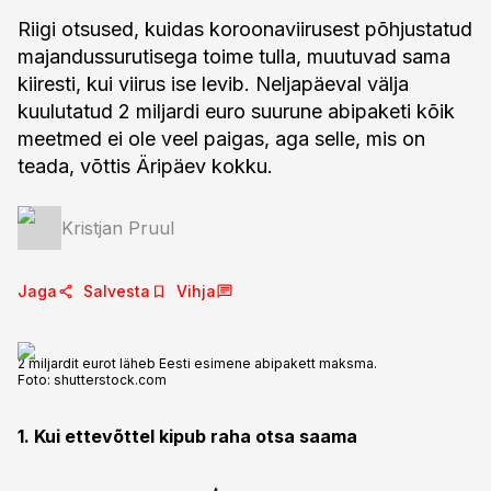
Riigi otsused, kuidas koroonaviirusest põhjustatud
majandussurutisega toime tulla, muutuvad sama
kiiresti, kui viirus ise levib. Neljapäeval välja
kuulutatud 2 miljardi euro suurune abipaketi kõik
meetmed ei ole veel paigas, aga selle, mis on
teada, võttis Äripäev kokku.
Kristjan Pruul
Jaga
Salvesta
Vihja
2 miljardit eurot läheb Eesti esimene abipakett maksma.
Foto:
shutterstock.com
1. Kui ettevõttel kipub raha otsa saama