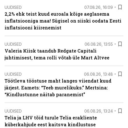
UUDISED
07.08.26, 16:09
2,2% ehk teist kuud euroala kõige aeglasema
inflatsiooniga maa! Sügisel on siiski oodata Eesti
inflatsiooni kiirenemist
UUDISED
06.08.26, 13:55
Valeria Kiisk taandub Redgate Capitali
juhtimisest, tema rolli võtab üle Mart Altvee
UUDISED
06.08.26, 13:48
Töötleva tööstuse maht langes viiendat kuud
järjest. Eamets: “Teeb murelikuks.” Mertsina:
“Kindlustunne näitab paranemist”
UUDISED
06.08.26, 13:24
Telia ja LHV tõid turule Telia erakliente
küberkahjude eest kaitsva kindlustuse