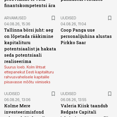
finantskompetentsi ära
ARVAMUSED
UUDISED
04.08.26, 15:36
04.08.26, 11:04
Tallinna börsi juht: aeg
Coop Panga uue
on lõpetada rääkimine
personalijuhina alustas
kapitalituru
Pirkko Saar
potentsiaalist ja hakata
seda potentsiaali
realiseerima
Suurus loeb. Kolm lihtsat
ettepanekut Eesti kapitalituru
rahvusvahelisele kapitalile
piisavasse mõõtu viimiseks
UUDISED
UUDISED
06.08.26, 13:06
06.08.26, 13:55
Kolme Mere
Valeria Kiisk taandub
investeerimisfond
Redgate Capitali