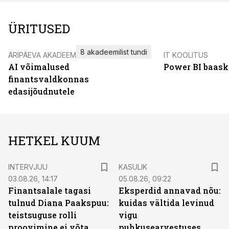
ÜRITUSED
8 akadeemilist tundi
ÄRIPÄEVA AKADEEMIA
IT KOOLITUS
AI võimalused
Power BI baask
finantsvaldkonnas
edasijõudnutele
HETKEL KUUM
INTERVJUU
KASULIK
03.08.26, 14:17
05.08.26, 09:22
Finantsalale tagasi
Eksperdid annavad nõu:
tulnud Diana Paakspuu:
kuidas vältida levinud
teistsuguse rolli
vigu
proovimine ei võta
puhkusearvestuses