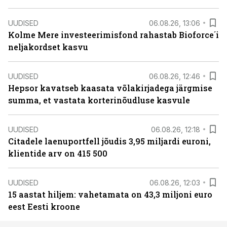
UUDISED
06.08.26, 13:06
Kolme Mere investeerimisfond rahastab Bioforce´i
neljakordset kasvu
UUDISED
06.08.26, 12:46
Hepsor kavatseb kaasata võlakirjadega järgmise
summa, et vastata korterinõudluse kasvule
UUDISED
06.08.26, 12:18
Citadele laenuportfell jõudis 3,95 miljardi euroni,
klientide arv on 415 500
UUDISED
06.08.26, 12:03
15 aastat hiljem: vahetamata on 43,3 miljoni euro
eest Eesti kroone