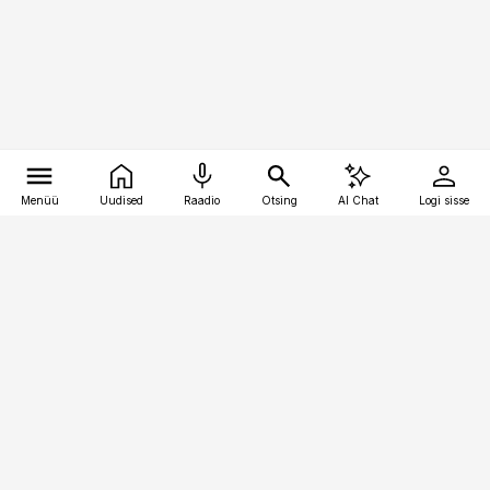
Menüü
Uudised
Raadio
Otsing
AI Chat
Logi sisse
Vana-Lõuna 39/1, 19094 Tallinn
(+372) 667 0111
finantsuudised@finantsuudised.ee
Telli
Reklaam