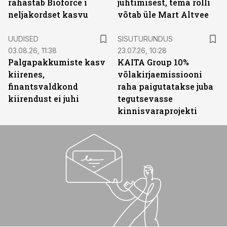
rahastab Bioforce´i
juhtimisest, tema rolli
neljakordset kasvu
võtab üle Mart Altvee
ST
UUDISED
SISUTURUNDUS
03.08.26, 11:38
23.07.26, 10:28
Palgapakkumiste kasv
KAITA Group 10%
kiirenes,
võlakirjaemissiooni
finantsvaldkond
raha paigutatakse juba
kiirendust ei juhi
tegutsevasse
kinnisvaraprojekti