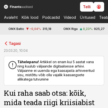
Telli
Avaleht
Kõik lood
Podcastid
Videod
Üritused
Teab
OMX Baltic
−0,04
%
315,18
OMX Riga
0,23
%
925,27
cebook
Tagasi
Twitter)
23.03.20, 10:04
kedIn
Tähelepanu!
Artikkel on enam kui 5 aastat vana
ning kuulub väljaande digitaalsesse arhiivi.
ail
Väljaanne ei uuenda ega kaasajasta arhiveeritud
sisu, mistõttu võib olla vajalik kaasaegsete
k
allikatega tutvumine
Kui raha saab otsa: kõik,
mida teada riigi kriisiabist