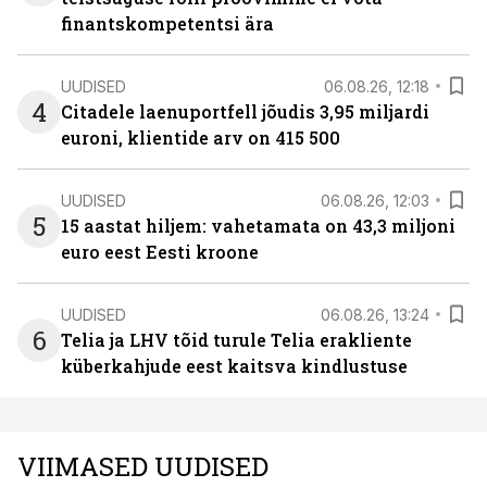
finantskompetentsi ära
UUDISED
06.08.26, 12:18
4
Citadele laenuportfell jõudis 3,95 miljardi
euroni, klientide arv on 415 500
UUDISED
06.08.26, 12:03
5
15 aastat hiljem: vahetamata on 43,3 miljoni
euro eest Eesti kroone
UUDISED
06.08.26, 13:24
6
Telia ja LHV tõid turule Telia erakliente
küberkahjude eest kaitsva kindlustuse
VIIMASED UUDISED