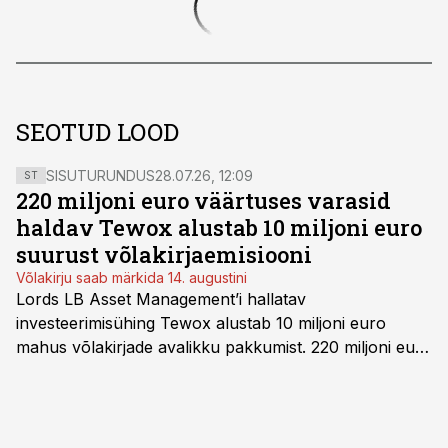
SEOTUD LOOD
SISUTURUNDUS
28.07.26, 12:09
ST
220 miljoni euro väärtuses varasid
haldav Tewox alustab 10 miljoni euro
suurust võlakirjaemisiooni
Võlakirju saab märkida 14. augustini
Lords LB Asset Management’i hallatav
investeerimisühing Tewox alustab 10 miljoni euro
mahus võlakirjade avalikku pakkumist. 220 miljoni euro
suurust kaubanduskinnisvara portfelli haldav äriühing
pakub Baltimaade investoritele 8% aastatootlust
(intressi), võlakirjade märkimine kestab kuni 14.
augustini.