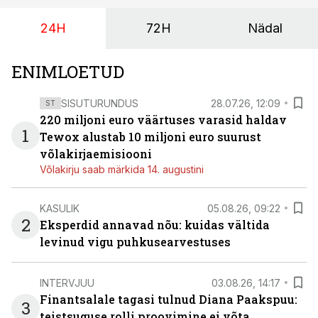
24H
72H
Nädal
ENIMLOETUD
SISUTURUNDUS
28.07.26, 12:09
ST
220 miljoni euro väärtuses varasid haldav
1
Tewox alustab 10 miljoni euro suurust
võlakirjaemisiooni
Võlakirju saab märkida 14. augustini
KASULIK
05.08.26, 09:22
2
Eksperdid annavad nõu: kuidas vältida
levinud vigu puhkusearvestuses
INTERVJUU
03.08.26, 14:17
Finantsalale tagasi tulnud Diana Paakspuu:
3
teistsuguse rolli proovimine ei võta