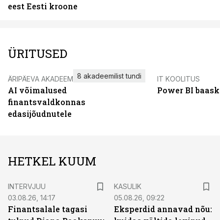
eest Eesti kroone
ÜRITUSED
8 akadeemilist tundi
ÄRIPÄEVA AKADEEMIA
IT KOOLITUS
AI võimalused
Power BI baask
finantsvaldkonnas
edasijõudnutele
HETKEL KUUM
INTERVJUU
KASULIK
03.08.26, 14:17
05.08.26, 09:22
Finantsalale tagasi
Eksperdid annavad nõu: