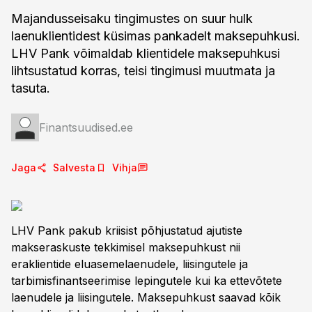
Majandusseisaku tingimustes on suur hulk
laenuklientidest küsimas pankadelt maksepuhkusi.
LHV Pank võimaldab klientidele maksepuhkusi
lihtsustatud korras, teisi tingimusi muutmata ja
tasuta.
Finantsuudised.ee
Jaga
Salvesta
Vihja
LHV Pank pakub kriisist põhjustatud ajutiste
makseraskuste tekkimisel maksepuhkust nii
eraklientide eluasemelaenudele, liisingutele ja
tarbimisfinantseerimise lepingutele kui ka ettevõtete
laenudele ja liisingutele. Maksepuhkust saavad kõik