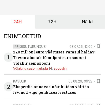
pakub Baltimaade investoritele 8% aastatootlust
(intressi), võlakirjade märkimine kestab kuni 14.
augustini.
24H
72H
Nädal
ENIMLOETUD
SISUTURUNDUS
28.07.26, 12:09
ST
220 miljoni euro väärtuses varasid haldav
1
Tewox alustab 10 miljoni euro suurust
võlakirjaemisiooni
Võlakirju saab märkida 14. augustini
KASULIK
05.08.26, 09:22
2
Eksperdid annavad nõu: kuidas vältida
levinud vigu puhkusearvestuses