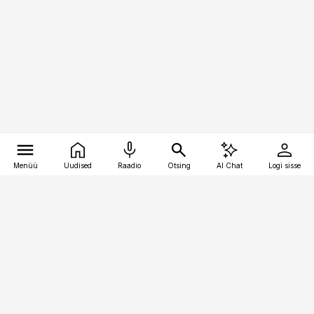
Menüü
Uudised
Raadio
Otsing
AI Chat
Logi sisse
Vana-Lõuna 39/1, 19094 Tallinn
(+372) 667 0111
finantsuudised@finantsuudised.ee