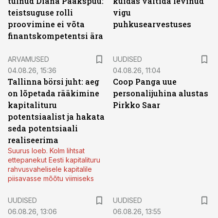
tulnud Diana Paakspuu:
kuidas vältida levinud
teistsuguse rolli
vigu
proovimine ei võta
puhkusearvestuses
finantskompetentsi ära
ARVAMUSED
UUDISED
04.08.26, 15:36
04.08.26, 11:04
Tallinna börsi juht: aeg
Coop Panga uue
on lõpetada rääkimine
personalijuhina alustas
kapitalituru
Pirkko Saar
potentsiaalist ja hakata
seda potentsiaali
realiseerima
Suurus loeb. Kolm lihtsat
ettepanekut Eesti kapitalituru
rahvusvahelisele kapitalile
piisavasse mõõtu viimiseks
UUDISED
UUDISED
06.08.26, 13:06
06.08.26, 13:55