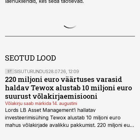
laenukliendid, kes seda taotlevad.
SEOTUD LOOD
SISUTURUNDUS
28.07.26, 12:09
ST
220 miljoni euro väärtuses varasid
haldav Tewox alustab 10 miljoni euro
suurust võlakirjaemisiooni
Võlakirju saab märkida 14. augustini
Lords LB Asset Management’i hallatav
investeerimisühing Tewox alustab 10 miljoni euro
mahus võlakirjade avalikku pakkumist. 220 miljoni euro
suurust kaubanduskinnisvara portfelli haldav äriühing