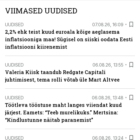
VIIMASED UUDISED
UUDISED
07.08.26, 16:09
2,2% ehk teist kuud euroala kõige aeglasema
inflatsiooniga maa! Sügisel on siiski oodata Eesti
inflatsiooni kiirenemist
UUDISED
06.08.26, 13:55
Valeria Kiisk taandub Redgate Capitali
juhtimisest, tema rolli võtab üle Mart Altvee
UUDISED
06.08.26, 13:48
Töötleva tööstuse maht langes viiendat kuud
järjest. Eamets: “Teeb murelikuks.” Mertsina:
“Kindlustunne näitab paranemist”
UUDISED
06.08.26, 13:24