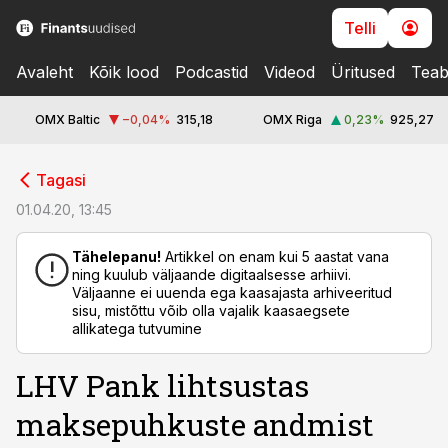
Telli
Avaleht
Kõik lood
Podcastid
Videod
Üritused
Teab
OMX Baltic
−0,04
%
315,18
OMX Riga
0,23
%
925,27
cebook
Tagasi
Twitter)
01.04.20, 13:45
kedIn
Tähelepanu!
Artikkel on enam kui 5 aastat vana
ning kuulub väljaande digitaalsesse arhiivi.
ail
Väljaanne ei uuenda ega kaasajasta arhiveeritud
sisu, mistõttu võib olla vajalik kaasaegsete
k
allikatega tutvumine
LHV Pank lihtsustas
maksepuhkuste andmist