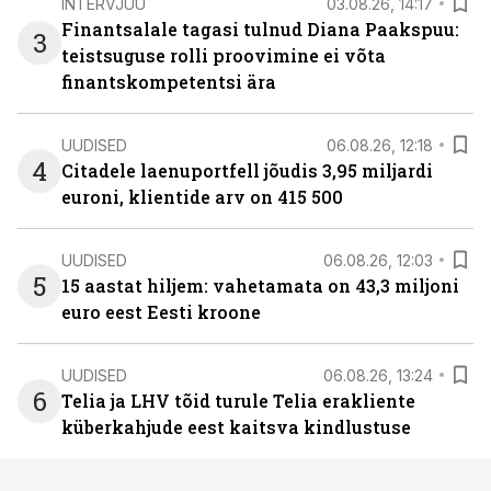
INTERVJUU
03.08.26, 14:17
Finantsalale tagasi tulnud Diana Paakspuu:
3
teistsuguse rolli proovimine ei võta
finantskompetentsi ära
UUDISED
06.08.26, 12:18
4
Citadele laenuportfell jõudis 3,95 miljardi
euroni, klientide arv on 415 500
UUDISED
06.08.26, 12:03
5
15 aastat hiljem: vahetamata on 43,3 miljoni
euro eest Eesti kroone
UUDISED
06.08.26, 13:24
6
Telia ja LHV tõid turule Telia erakliente
küberkahjude eest kaitsva kindlustuse