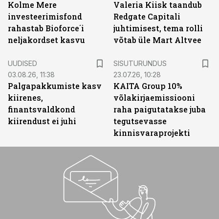
Kolme Mere
Valeria Kiisk taandub
investeerimisfond
Redgate Capitali
rahastab Bioforce´i
juhtimisest, tema rolli
neljakordset kasvu
võtab üle Mart Altvee
ST
UUDISED
SISUTURUNDUS
03.08.26, 11:38
23.07.26, 10:28
Palgapakkumiste kasv
KAITA Group 10%
kiirenes,
võlakirjaemissiooni
finantsvaldkond
raha paigutatakse juba
kiirendust ei juhi
tegutsevasse
kinnisvaraprojekti