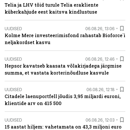
Telia ja LHV tõid turule Telia erakliente
küberkahjude eest kaitsva kindlustuse
UUDISED
06.08.26, 13:06
Kolme Mere investeerimisfond rahastab Bioforce´i
neljakordset kasvu
UUDISED
06.08.26, 12:46
Hepsor kavatseb kaasata võlakirjadega järgmise
summa, et vastata korterinõudluse kasvule
UUDISED
06.08.26, 12:18
Citadele laenuportfell jõudis 3,95 miljardi euroni,
klientide arv on 415 500
UUDISED
06.08.26, 12:03
15 aastat hiljem: vahetamata on 43,3 miljoni euro