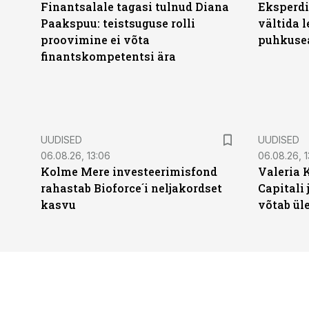
Finantsalale tagasi tulnud Diana
Eksperdi
Paakspuu: teistsuguse rolli
vältida 
proovimine ei võta
puhkuse
finantskompetentsi ära
UUDISED
UUDISED
06.08.26, 13:06
06.08.26, 1
Kolme Mere investeerimisfond
Valeria 
rahastab Bioforce´i neljakordset
Capitali 
kasvu
võtab ül