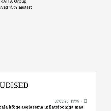
ja KAITA Group
kuvad 10% aastast
UDISED
07.08.26, 16:09
roala kõige aeglasema inflatsiooniga maa!