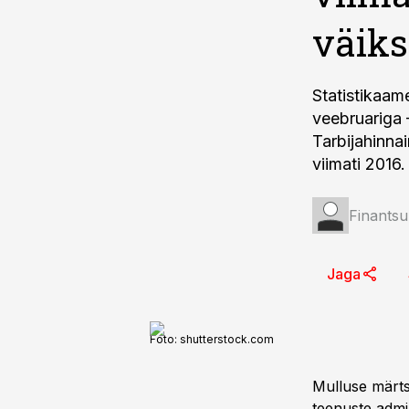
väik
Statistikaame
veebruariga 
Tarbijahinna
viimati 2016.
Finantsu
Jaga
Foto:
shutterstock.com
Mulluse märts
teenuste admin