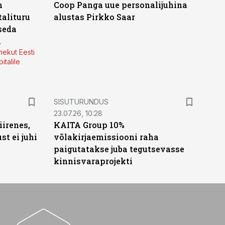
n
Coop Panga uue personalijuhina
alituru
alustas Pirkko Saar
seda
a
nekut Eesti
italile
ST
SISUTURUNDUS
23.07.26, 10:28
irenes,
KAITA Group 10%
t ei juhi
võlakirjaemissiooni raha
paigutatakse juba tegutsevasse
kinnisvaraprojekti