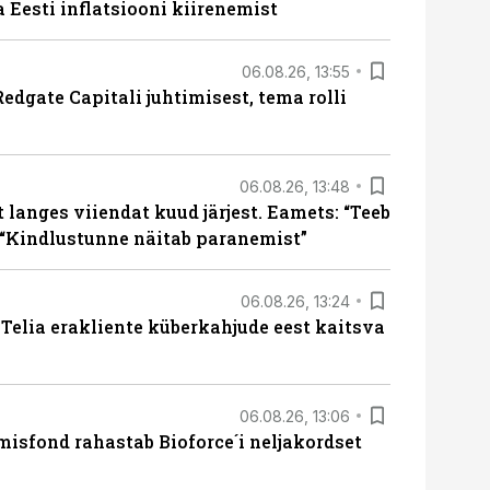
a Eesti inflatsiooni kiirenemist
06.08.26, 13:55
edgate Capitali juhtimisest, tema rolli
06.08.26, 13:48
langes viiendat kuud järjest. Eamets: “Teeb
 “Kindlustunne näitab paranemist”
06.08.26, 13:24
e Telia erakliente küberkahjude eest kaitsva
06.08.26, 13:06
isfond rahastab Bioforce´i neljakordset