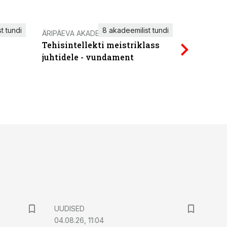
t tundi
8 akadeemilist tundi
ÄRIPÄEVA AKADEEMIA
IT KOOLIT
Tehisintellekti meistriklass
Power Qu
juhtidele - vundament
UUDISED
04.08.26, 11:04