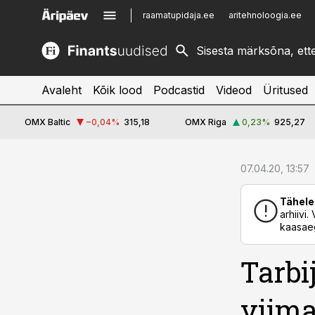
raamatupidaja.ee
aritehnoloogia.ee
kinnisvarauudised.ee
imelineajalugu.ee
logistikauudised.ee
imelineteadus.ee
Avaleht
Kõik lood
Podcastid
Videod
Üritused
OMX Baltic
−0,04
%
315,18
OMX Riga
0,23
%
925,27
cebook
07.04.20, 13:57
Twitter)
Tähele
kedIn
arhiivi
kaasaeg
ail
Tarbi
k
viima