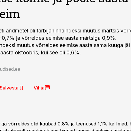
seim
ti andmetel oli tarbijahinnaindeksi muutus märtsis võr
–0,7% ja võrreldes eelmise aasta märtsiga 0,9%.
indeksi muutus võrreldes eelmise aasta sama kuuga jäi
 aasta oktoobris, kui see oli 0,6%.
udised.ee
Salvesta
Vihja
iga võrreldes olid kaubad 0,8% ja teenused 1,1% kallimad.
istratiivselt reguleeritavad hinnad langesid eelmise aasta m