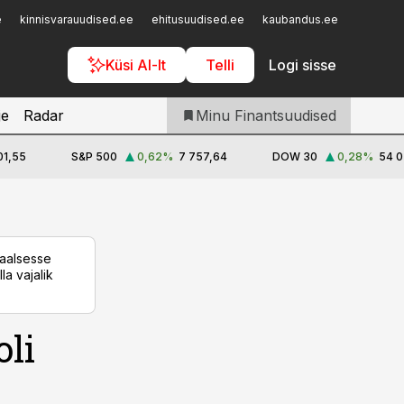
Iseteenindus
e
kinnisvarauudised.ee
ehitusuudised.ee
kaubandus.ee
toostusu
Telli Finantsuudised
Küsi AI-lt
Telli
Logi sisse
je
Radar
Minu Finantsuudised
01,55
S&P 500
0,62
%
7 757,64
DOW 30
0,28
%
54 0
taalsesse
la vajalik
li