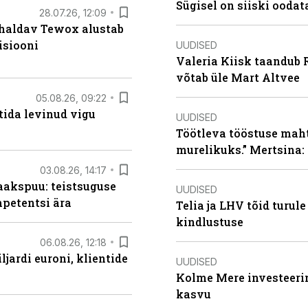
Sügisel on siiski oodat
28.07.26, 12:09
 haldav Tewox alustab
isiooni
UUDISED
Valeria Kiisk taandub R
võtab üle Mart Altvee
05.08.26, 09:22
tida levinud vigu
UUDISED
Töötleva tööstuse maht 
murelikuks.” Mertsina:
03.08.26, 14:17
aakspuu: teistsuguse
UUDISED
mpetentsi ära
Telia ja LHV tõid turul
kindlustuse
06.08.26, 12:18
ljardi euroni, klientide
UUDISED
Kolme Mere investeerim
kasvu