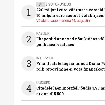
ST
SISUTURUNDUS
1
220 miljoni euro väärtuses varasid
10 miljoni euro suurust võlakirjaem
Võlakirju saab märkida 14. augustini
KASULIK
2
Eksperdid annavad nõu: kuidas väl
puhkusearvestuses
INTERVJUU
3
Finantsalale tagasi tulnud Diana P
rolli proovimine ei võta finantsko
UUDISED
4
Citadele laenuportfell jõudis 3,95 mi
arv on 415 500