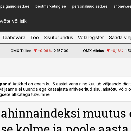
palgauudised.ee
bestmarketing.ee
personaliuudised.ee
aripaev.e
Infopank
Radar
Teabevara
Töö
Sisuturundus
Võlaregister
Saada vih
OMX Tallinn
−0,06
%
2 157,09
OMX Vilnius
−0,16
%
1 5
panu!
Artikkel on enam kui 5 aastat vana ning kuulub väljaande digi
. Väljaanne ei uuenda ega kaasajasta arhiveeritud sisu, mistõttu võib ol
sete allikatega tutvumine
jahinnaindeksi muutus o
se kolme ja poole aasta