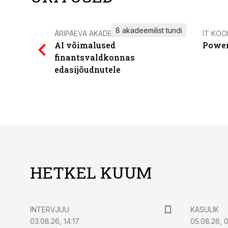
8 akadeemilist tundi
ÄRIPÄEVA AKADEEMIA
IT KOO
AI võimalused
Power
finantsvaldkonnas
edasijõudnutele
HETKEL KUUM
INTERVJUU
KASULIK
03.08.26, 14:17
05.08.26, 