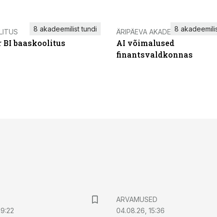
8 akadeemilist tundi
8 akadeemilis
LITUS
ÄRIPÄEVA AKADEEMIA
 BI baaskoolitus
AI võimalused
finantsvaldkonnas
ARVAMUSED
09:22
04.08.26, 15:36