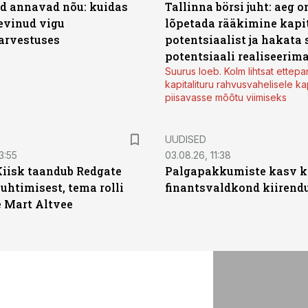
d annavad nõu: kuidas
Tallinna börsi juht: aeg o
levinud vigu
lõpetada rääkimine kapit
arvestuses
potentsiaalist ja hakata 
potentsiaali realiseerim
Suurus loeb. Kolm lihtsat ettepa
kapitalituru rahvusvahelisele kap
piisavasse mõõtu viimiseks
UUDISED
3:55
03.08.26, 11:38
Kiisk taandub Redgate
Palgapakkumiste kasv ki
juhtimisest, tema rolli
finantsvaldkond kiirendus
e Mart Altvee