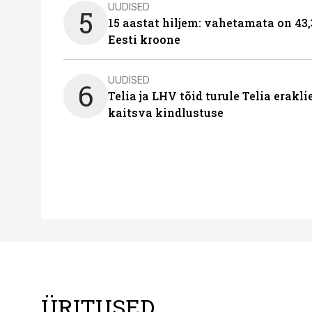
UUDISED
5
15 aastat hiljem: vahetamata on 43,
Eesti kroone
UUDISED
6
Telia ja LHV tõid turule Telia erakl
kaitsva kindlustuse
ÜRITUSED