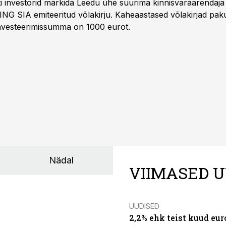
Balti investorid märkida Leedu ühe suurima kinnisvaraarenda
ING SIA emiteeritud võlakirju. Kaheaastased võlakirjad pa
 investeerimissumma on 1000 eurot.
Nädal
VIIMASED U
UUDISED
2,2% ehk teist kuud eu