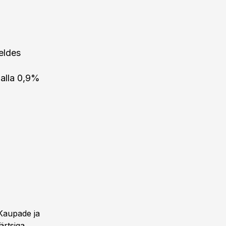
reldes
 alla 0,9%
 Kaupade ja
ärtsiga