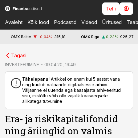
Telli
Avaleht
Kõik lood
Podcastid
Videod
Üritused
Teab
OMX Baltic
−0,04
%
315,18
OMX Riga
0,23
%
925,27
cebook
Tagasi
Twitter)
INVESTEERIMINE
09.04.20, 19:49
kedIn
Tähelepanu!
Artikkel on enam kui 5 aastat vana
ning kuulub väljaande digitaalsesse arhiivi.
ail
Väljaanne ei uuenda ega kaasajasta arhiveeritud
sisu, mistõttu võib olla vajalik kaasaegsete
k
allikatega tutvumine
Era- ja riskikapitalifondid
ning äriinglid on valmis