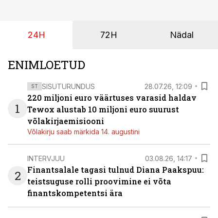
(intressi), võlakirjade märkimine kestab kuni 14.
augustini.
24H
72H
Nädal
ENIMLOETUD
SISUTURUNDUS
28.07.26, 12:09
ST
220 miljoni euro väärtuses varasid haldav
1
Tewox alustab 10 miljoni euro suurust
võlakirjaemisiooni
Võlakirju saab märkida 14. augustini
INTERVJUU
03.08.26, 14:17
Finantsalale tagasi tulnud Diana Paakspuu:
2
teistsuguse rolli proovimine ei võta
finantskompetentsi ära