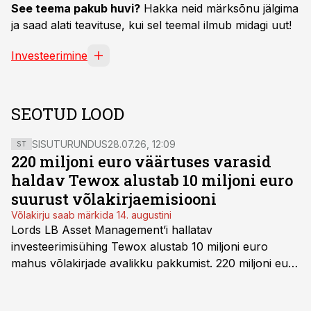
See teema pakub huvi?
Hakka neid märksõnu jälgima
ja saad alati teavituse, kui sel teemal ilmub midagi uut!
Investeerimine
SEOTUD LOOD
SISUTURUNDUS
28.07.26, 12:09
ST
220 miljoni euro väärtuses varasid
haldav Tewox alustab 10 miljoni euro
suurust võlakirjaemisiooni
Võlakirju saab märkida 14. augustini
Lords LB Asset Management’i hallatav
investeerimisühing Tewox alustab 10 miljoni euro
mahus võlakirjade avalikku pakkumist. 220 miljoni euro
suurust kaubanduskinnisvara portfelli haldav äriühing
pakub Baltimaade investoritele 8% aastatootlust