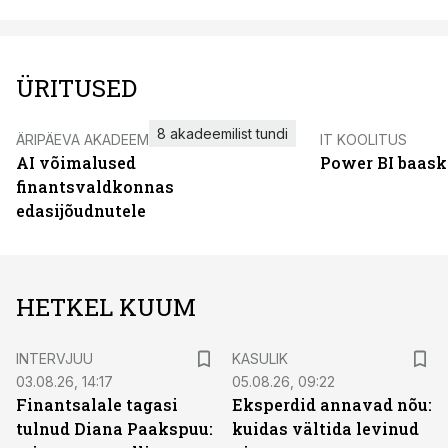
ÜRITUSED
8 akadeemilist tundi
ÄRIPÄEVA AKADEEMIA
IT KOOLITUS
AI võimalused
Power BI baask
finantsvaldkonnas
edasijõudnutele
HETKEL KUUM
INTERVJUU
KASULIK
03.08.26, 14:17
05.08.26, 09:22
Finantsalale tagasi
Eksperdid annavad nõu:
tulnud Diana Paakspuu:
kuidas vältida levinud