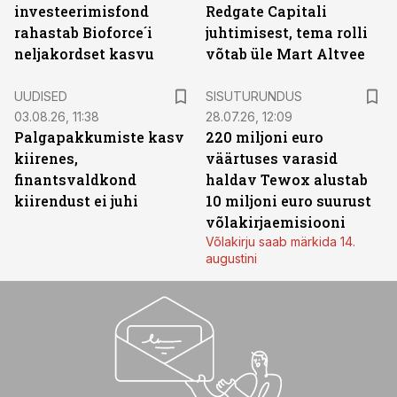
investeerimisfond
Redgate Capitali
rahastab Bioforce´i
juhtimisest, tema rolli
neljakordset kasvu
võtab üle Mart Altvee
ST
UUDISED
SISUTURUNDUS
03.08.26, 11:38
28.07.26, 12:09
Palgapakkumiste kasv
220 miljoni euro
kiirenes,
väärtuses varasid
finantsvaldkond
haldav Tewox alustab
kiirendust ei juhi
10 miljoni euro suurust
võlakirjaemisiooni
Võlakirju saab märkida 14.
augustini