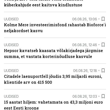
küberkahjude eest kaitsva kindlustuse
UUDISED
06.08.26, 13:06
Kolme Mere investeerimisfond rahastab Bioforce´i
neljakordset kasvu
UUDISED
06.08.26, 12:46
Hepsor kavatseb kaasata võlakirjadega järgmise
summa, et vastata korterinõudluse kasvule
UUDISED
06.08.26, 12:18
Citadele laenuportfell jõudis 3,95 miljardi euroni,
klientide arv on 415 500
UUDISED
06.08.26, 12:03
15 aastat hiljem: vahetamata on 43,3 miljoni euro
eest Eesti kroone