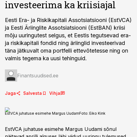
investeerima ka kriisiajal
Eesti Era- ja Riskikapitali Assotsiatsiooni (EstVCA)
ja Eesti Äriinglite Assotsiatsiooni (EstBAN) kriisi
mõju uuringutest selgus, et Eestis tegutsevad era-
ja riskikapitali fondid ning äriinglid investeerivad
täna jätkuvalt oma portfelli ettevõtetesse ning on
valmis tegema ka uusi tehinguid.
Finantsuudised.ee
Jaga
Salvesta
Vihja
EstVCA juhatuse esimehe Margus Uudam
Foto:
Eiko Kink
EstVCA juhatuse esimehe Margus Uudami sõnul
näitavad aprilli alguses läbi viidud uuringu tulemused,