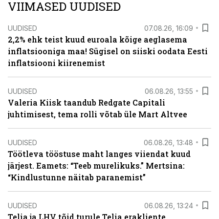
VIIMASED UUDISED
UUDISED
07.08.26, 16:09
2,2% ehk teist kuud euroala kõige aeglasema
inflatsiooniga maa! Sügisel on siiski oodata Eesti
inflatsiooni kiirenemist
UUDISED
06.08.26, 13:55
Valeria Kiisk taandub Redgate Capitali
juhtimisest, tema rolli võtab üle Mart Altvee
UUDISED
06.08.26, 13:48
Töötleva tööstuse maht langes viiendat kuud
järjest. Eamets: “Teeb murelikuks.” Mertsina:
“Kindlustunne näitab paranemist”
UUDISED
06.08.26, 13:24
Telia ja LHV tõid turule Telia erakliente