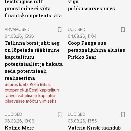
teistsuguse rolli
vigu
proovimine ei võta
puhkusearvestuses
finantskompetentsi ära
ARVAMUSED
UUDISED
04.08.26, 15:36
04.08.26, 11:04
Tallinna börsi juht: aeg
Coop Panga uue
on lõpetada rääkimine
personalijuhina alustas
kapitalituru
Pirkko Saar
potentsiaalist ja hakata
seda potentsiaali
realiseerima
Suurus loeb. Kolm lihtsat
ettepanekut Eesti kapitalituru
rahvusvahelisele kapitalile
piisavasse mõõtu viimiseks
UUDISED
UUDISED
06.08.26, 13:06
06.08.26, 13:55
Kolme Mere
Valeria Kiisk taandub