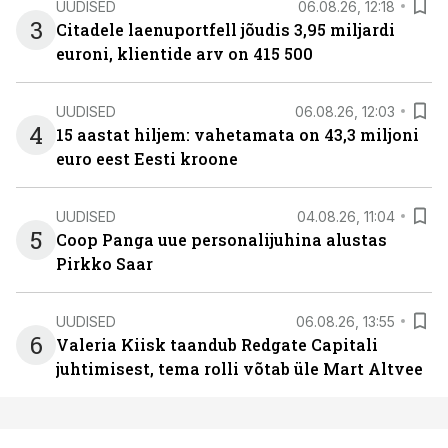
UUDISED
06.08.26, 12:18
3
Citadele laenuportfell jõudis 3,95 miljardi
euroni, klientide arv on 415 500
UUDISED
06.08.26, 12:03
4
15 aastat hiljem: vahetamata on 43,3 miljoni
euro eest Eesti kroone
UUDISED
04.08.26, 11:04
5
Coop Panga uue personalijuhina alustas
Pirkko Saar
UUDISED
06.08.26, 13:55
6
Valeria Kiisk taandub Redgate Capitali
juhtimisest, tema rolli võtab üle Mart Altvee