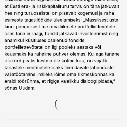
et Eesti era- ja riskikapitalituru tervis on täna jätkuvalt
hea ning turuosalistel on piisavalt kogemusi ja raha
esimeste tagasilöökide üleelamiseks. „Massilisest uste
kinni panemisest me oma liikmete portfelliettevõtete
osas täna ei räägi, fondid jätkavad investeerimist ning
enamikul küsitluses osalenud fondide
portfelliettevõtetel on ligi pooleks aastaks või
kauemaks ka rahaline puhver olemas. Kui aga tänane
olukord peaks kestma üle kolme kuu, on vajalik
tänastele meetmetele lisaks täiendavate lahenduste
väljatöötamine, milleks lõime oma liikmeskonnas ka
eraldi töörühma, et riigiga vajalikku dialoogi pidada,”
sõnas Uudam.