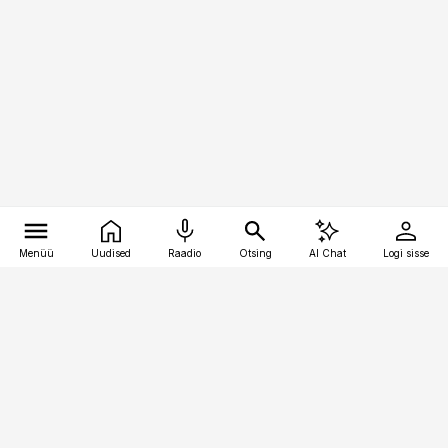
Menüü
Uudised
Raadio
Otsing
AI Chat
Logi sisse
Vana-Lõuna 39/1, 19094 Tallinn
(+372) 667 0111