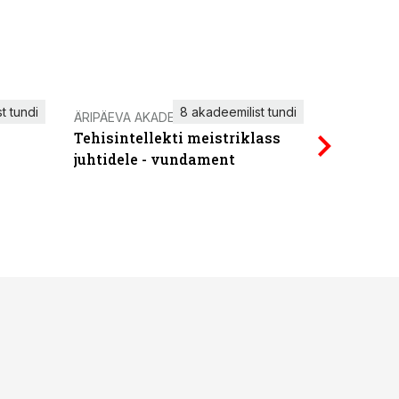
t tundi
8 akadeemilist tundi
ÄRIPÄEVA AKADEEMIA
IT KOOLIT
Tehisintellekti meistriklass
Power Qu
juhtidele - vundament