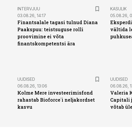
INTERVJUU
KASULIK
03.08.26, 14:17
05.08.26, 
Finantsalale tagasi tulnud Diana
Eksperdi
Paakspuu: teistsuguse rolli
vältida 
proovimine ei võta
puhkuse
finantskompetentsi ära
UUDISED
UUDISED
06.08.26, 13:06
06.08.26, 1
Kolme Mere investeerimisfond
Valeria 
rahastab Bioforce´i neljakordset
Capitali 
kasvu
võtab ül