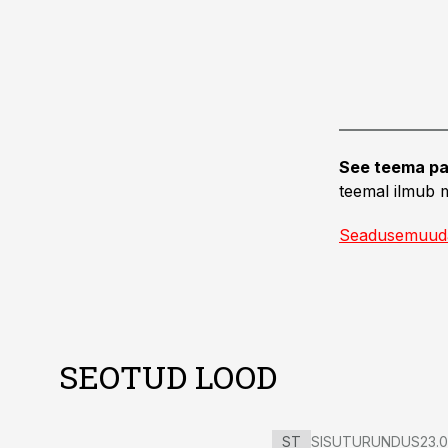
See teema pa
teemal ilmub m
Seadusemuud
SEOTUD LOOD
ST
SISUTURUNDUS
23.0