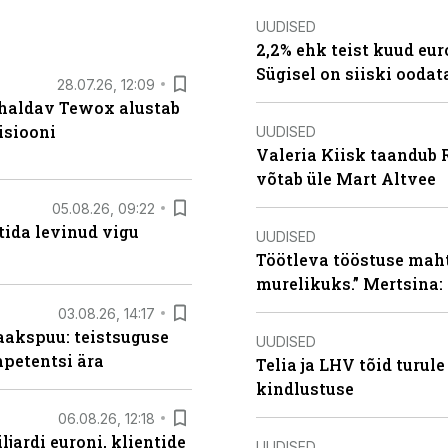
UUDISED
2,2% ehk teist kuud eu
Sügisel on siiski oodat
28.07.26, 12:09
 haldav Tewox alustab
isiooni
UUDISED
Valeria Kiisk taandub R
võtab üle Mart Altvee
05.08.26, 09:22
tida levinud vigu
UUDISED
Töötleva tööstuse maht 
murelikuks.” Mertsina:
03.08.26, 14:17
aakspuu: teistsuguse
UUDISED
mpetentsi ära
Telia ja LHV tõid turul
kindlustuse
06.08.26, 12:18
ljardi euroni, klientide
UUDISED