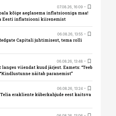
07.08.26, 16:09
roala kõige aeglasema inflatsiooniga maa!
a Eesti inflatsiooni kiirenemist
06.08.26, 13:55
edgate Capitali juhtimisest, tema rolli
06.08.26, 13:48
langes viiendat kuud järjest. Eamets: “Teeb
 “Kindlustunne näitab paranemist”
06.08.26, 13:24
e Telia erakliente küberkahjude eest kaitsva
06.08.26, 13:06