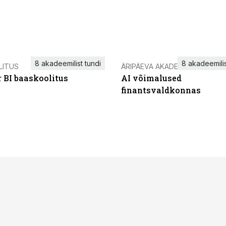
8 akadeemilist tundi
8 akadeemilis
LITUS
ÄRIPÄEVA AKADEEMIA
 BI baaskoolitus
AI võimalused
finantsvaldkonnas