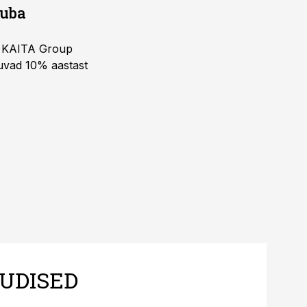
juba
ja KAITA Group
kuvad 10% aastast
UDISED