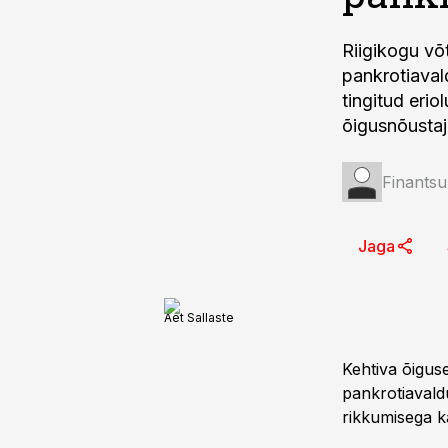
Riigikogu võ
pankrotiaval
tingitud erio
õigusnõustaj
Finantsu
Jaga
Aet Sallaste
Kehtiva õiguse
pankrotiavald
rikkumisega ka