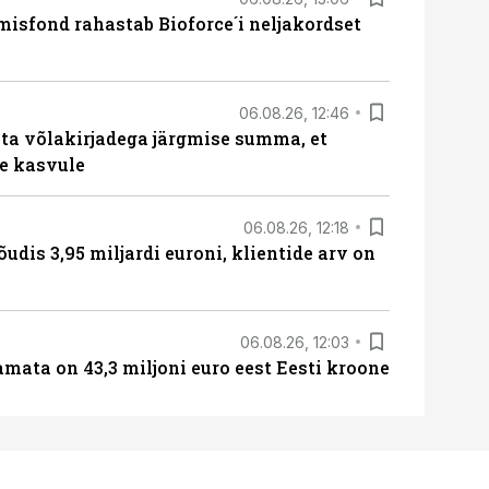
isfond rahastab Bioforce´i neljakordset
06.08.26, 12:46
ta võlakirjadega järgmise summa, et
e kasvule
06.08.26, 12:18
õudis 3,95 miljardi euroni, klientide arv on
06.08.26, 12:03
amata on 43,3 miljoni euro eest Eesti kroone