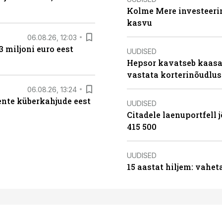
Kolme Mere investeerim
kasvu
06.08.26, 12:03
3 miljoni euro eest
UUDISED
Hepsor kavatseb kaasa
vastata korterinõudlus
06.08.26, 13:24
iente küberkahjude eest
UUDISED
Citadele laenuportfell j
415 500
UUDISED
15 aastat hiljem: vahet