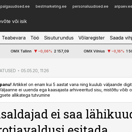
palgauudised.ee
bestmarketing.ee
personaliuudised.ee
aripaev.e
Infopank
Radar
Teabevara
Töö
Sisuturundus
Võlaregister
Saada vih
OMX Tallinn
−0,06
%
2 157,09
OMX Vilnius
−0,16
%
1 5
ATUSED
05.05.20, 11:26
panu!
Artikkel on enam kui 5 aastat vana ning kuulub väljaande digi
. Väljaanne ei uuenda ega kaasajasta arhiveeritud sisu, mistõttu võib ol
sete allikatega tutvumine
saldajad ei saa lähikuu
otiavaldusi esitada