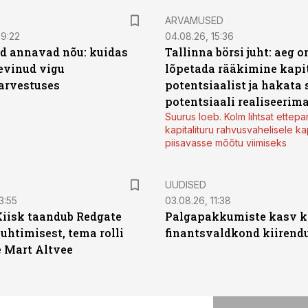
ARVAMUSED
09:22
04.08.26, 15:36
d annavad nõu: kuidas
Tallinna börsi juht: aeg o
levinud vigu
lõpetada rääkimine kapit
arvestuses
potentsiaalist ja hakata 
potentsiaali realiseerim
Suurus loeb. Kolm lihtsat ettepa
kapitalituru rahvusvahelisele kap
piisavasse mõõtu viimiseks
UUDISED
3:55
03.08.26, 11:38
Kiisk taandub Redgate
Palgapakkumiste kasv ki
juhtimisest, tema rolli
finantsvaldkond kiirendus
e Mart Altvee