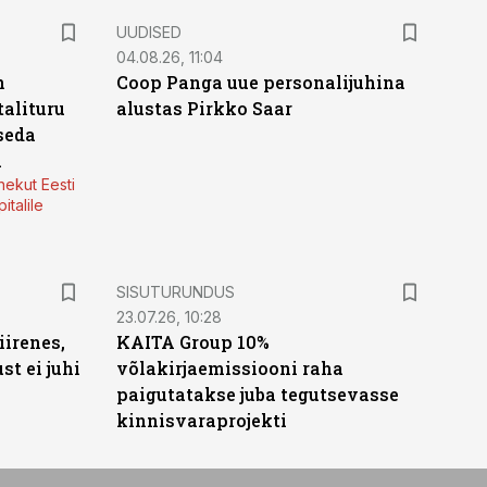
UUDISED
04.08.26, 11:04
n
Coop Panga uue personalijuhina
alituru
alustas Pirkko Saar
seda
a
nekut Eesti
italile
ST
SISUTURUNDUS
23.07.26, 10:28
irenes,
KAITA Group 10%
t ei juhi
võlakirjaemissiooni raha
paigutatakse juba tegutsevasse
kinnisvaraprojekti