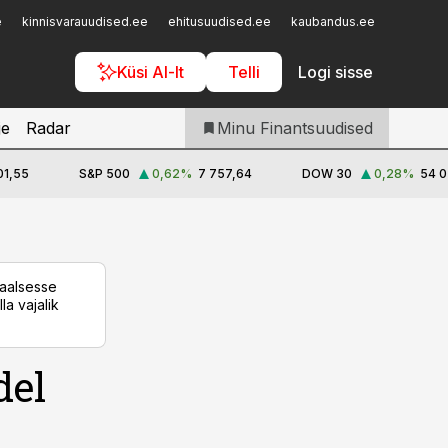
Iseteenindus
e
kinnisvarauudised.ee
ehitusuudised.ee
kaubandus.ee
toostusu
Telli Finantsuudised
Küsi AI-lt
Telli
Logi sisse
je
Radar
Minu Finantsuudised
01,55
S&P 500
0,62
%
7 757,64
DOW 30
0,28
%
54 0
taalsesse
la vajalik
del