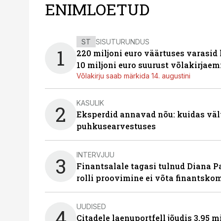
ENIMLOETUD
ST
SISUTURUNDUS
1
220 miljoni euro väärtuses varasid
10 miljoni euro suurust võlakirjaem
Võlakirju saab märkida 14. augustini
KASULIK
2
Eksperdid annavad nõu: kuidas väl
puhkusearvestuses
INTERVJUU
3
Finantsalale tagasi tulnud Diana P
rolli proovimine ei võta finantsko
UUDISED
4
Citadele laenuportfell jõudis 3,95 mi