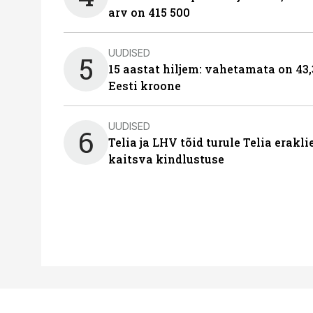
arv on 415 500
UUDISED
5
15 aastat hiljem: vahetamata on 43,
Eesti kroone
UUDISED
6
Telia ja LHV tõid turule Telia erakl
kaitsva kindlustuse