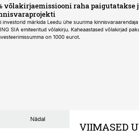
 võlakirjaemissiooni raha paigutatakse 
nnisvaraprojekti
Balti investorid märkida Leedu ühe suurima kinnisvaraarenda
ING SIA emiteeritud võlakirju. Kaheaastased võlakirjad pa
 investeerimissumma on 1000 eurot.
Nädal
VIIMASED U