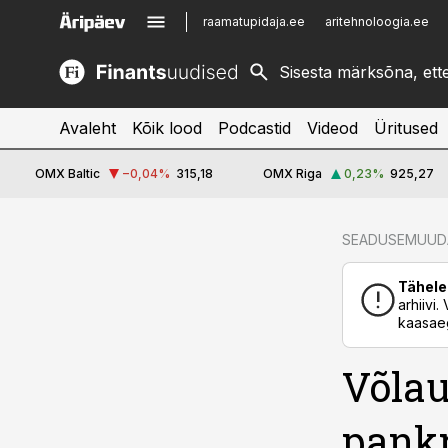
raamatupidaja.ee
aritehnoloogia.ee
kinnisvarauudised.ee
imelineajalugu.ee
logistikauudised.ee
imelineteadus.ee
Avaleht
Kõik lood
Podcastid
Videod
Üritused
OMX Baltic
−0,04
%
315,18
OMX Riga
0,23
%
925,27
cebook
SEADUSEMUUD
Twitter)
Tähele
kedIn
arhiivi
kaasaeg
ail
Võlau
k
pankr