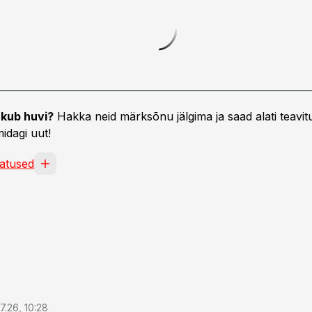
kub huvi?
Hakka neid märksõnu jälgima ja saad alati teavitu
idagi uut!
atused
7.26, 10:28