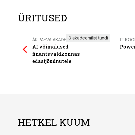
ÜRITUSED
8 akadeemilist tundi
ÄRIPÄEVA AKADEEMIA
IT KOO
AI võimalused
Power
finantsvaldkonnas
edasijõudnutele
HETKEL KUUM