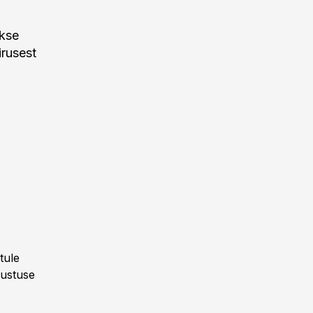
akse
irusest
tule
hustuse