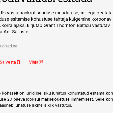
ttis vastu pankrotiseaduse muudatuse, millega peatat
duse esitamise kohustuse tähtaja kulgemine koroonavi
lukorra ajaks, kirjutab Grant Thornton Balticu vastutav
a Aet Sallaste.
udised.ee
Salvesta
Vihja
 kohaselt on juriidilise isiku juhatus kohustatud esitama koh
use 20 päeva jooksul maksejõuetuse ilmnemisest. Selle ko
asneb juhatuse liikme isiklik vastutus.