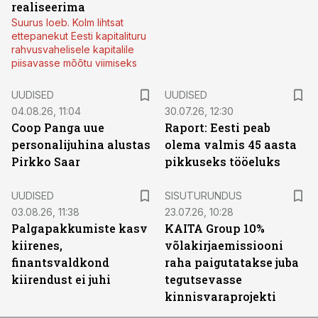
realiseerima
Suurus loeb. Kolm lihtsat
ettepanekut Eesti kapitalituru
rahvusvahelisele kapitalile
piisavasse mõõtu viimiseks
UUDISED
UUDISED
04.08.26, 11:04
30.07.26, 12:30
Coop Panga uue
Raport: Eesti peab
personalijuhina alustas
olema valmis 45 aasta
Pirkko Saar
pikkuseks tööeluks
ST
UUDISED
SISUTURUNDUS
03.08.26, 11:38
23.07.26, 10:28
Palgapakkumiste kasv
KAITA Group 10%
kiirenes,
võlakirjaemissiooni
finantsvaldkond
raha paigutatakse juba
kiirendust ei juhi
tegutsevasse
kinnisvaraprojekti