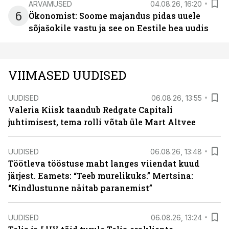
ARVAMUSED
04.08.26, 16:20
6
Ökonomist: Soome majandus pidas uuele
sõjašokile vastu ja see on Eestile hea uudis
VIIMASED UUDISED
UUDISED
06.08.26, 13:55
Valeria Kiisk taandub Redgate Capitali
juhtimisest, tema rolli võtab üle Mart Altvee
UUDISED
06.08.26, 13:48
Töötleva tööstuse maht langes viiendat kuud
järjest. Eamets: “Teeb murelikuks.” Mertsina:
“Kindlustunne näitab paranemist”
UUDISED
06.08.26, 13:24