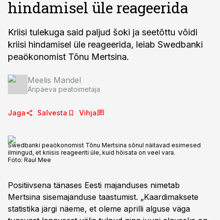
hindamisel üle reageerida
Kriisi tulekuga said paljud šoki ja seetõttu võidi
kriisi hindamisel üle reageerida, leiab Swedbanki
peaökonomist Tõnu Mertsina.
Meelis Mandel
Äripäeva peatoimetaja
Jaga
Salvesta
Vihja
Swedbanki peaökonomist Tõnu Mertsina sõnul näitavad esimesed
ilmingud, et kriisis reageeriti üle, kuid hõisata on veel vara.
Foto:
Raul Mee
Positiivsena tänases Eesti majanduses nimetab
Mertsina sisemajanduse taastumist. „Kaardimaksete
statistika järgi näeme, et oleme aprilli alguse väga