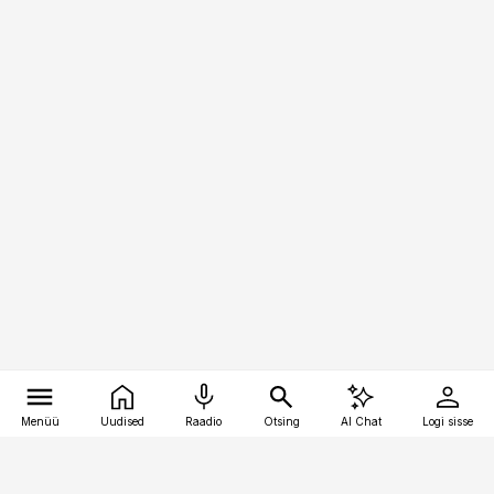
Menüü
Uudised
Raadio
Otsing
AI Chat
Logi sisse