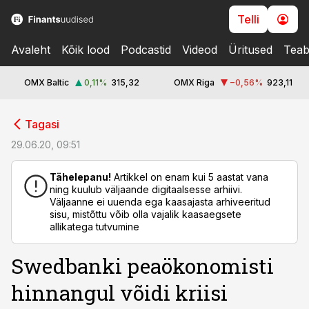
Telli
Avaleht
Kõik lood
Podcastid
Videod
Üritused
Teab
OMX Baltic
0,11
%
315,32
OMX Riga
−0,56
%
923,11
cebook
Tagasi
Twitter)
29.06.20, 09:51
kedIn
Tähelepanu!
Artikkel on enam kui 5 aastat vana
ning kuulub väljaande digitaalsesse arhiivi.
ail
Väljaanne ei uuenda ega kaasajasta arhiveeritud
sisu, mistõttu võib olla vajalik kaasaegsete
k
allikatega tutvumine
Swedbanki peaökonomisti
hinnangul võidi kriisi