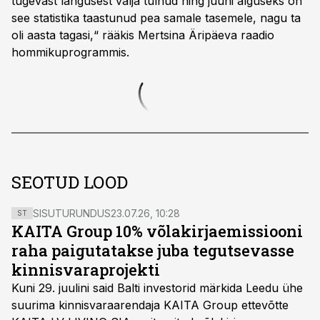
tugevast langusest välja tulnud ning juuni alguseks on
see statistika taastunud pea samale tasemele, nagu ta
oli aasta tagasi,“ rääkis Mertsina Äripäeva raadio
hommikuprogrammis.
SEOTUD LOOD
SISUTURUNDUS
23.07.26, 10:28
ST
KAITA Group 10% võlakirjaemissiooni
raha paigutatakse juba tegutsevasse
kinnisvaraprojekti
Kuni 29. juulini said Balti investorid märkida Leedu ühe
suurima kinnisvaraarendaja KAITA Group ettevõtte