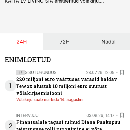
KAITA LV LIVING SIA emiteeritud võlakirju.
Kaheaastased võlakirjad pakuvad 10% aastast intressi
ja minimaalne investeerimissumma on 1000 eurot.
24H
72H
Nädal
ENIMLOETUD
SISUTURUNDUS
28.07.26, 12:09
ST
220 miljoni euro väärtuses varasid haldav
1
Tewox alustab 10 miljoni euro suurust
võlakirjaemisiooni
Võlakirju saab märkida 14. augustini
INTERVJUU
03.08.26, 14:17
Finantsalale tagasi tulnud Diana Paakspuu:
2
teistsuguse rolli proovimine ei võta