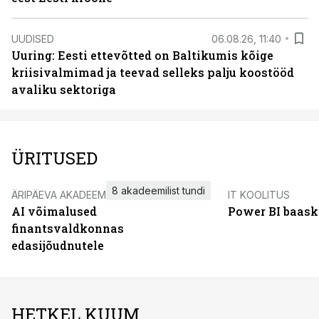
UUDISED
06.08.26, 11:40
Uuring: Eesti ettevõtted on Baltikumis kõige
kriisivalmimad ja teevad selleks palju koostööd
avaliku sektoriga
ÜRITUSED
8 akadeemilist tundi
ÄRIPÄEVA AKADEEMIA
IT KOOLITUS
AI võimalused
Power BI baask
finantsvaldkonnas
edasijõudnutele
HETKEL KUUM