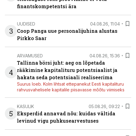
finantskompetentsi ära
UUDISED
04.08.26, 11:04
3
Coop Panga uue personalijuhina alustas
Pirkko Saar
ARVAMUSED
04.08.26, 15:36
Tallinna börsi juht: aeg on lõpetada
rääkimine kapitalituru potentsiaalist ja
4
hakata seda potentsiaali realiseerima
Suurus loeb. Kolm lihtsat ettepanekut Eesti kapitalituru
rahvusvahelisele kapitalile piisavasse mõõtu viimiseks
KASULIK
05.08.26, 09:22
5
Eksperdid annavad nõu: kuidas vältida
levinud vigu puhkusearvestuses