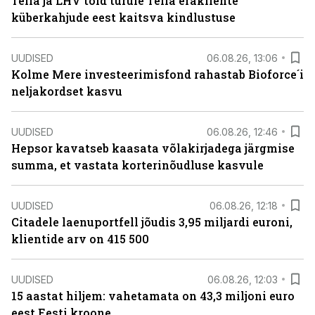
Telia ja LHV tõid turule Telia erakliente
küberkahjude eest kaitsva kindlustuse
UUDISED
06.08.26, 13:06
Kolme Mere investeerimisfond rahastab Bioforce´i
neljakordset kasvu
UUDISED
06.08.26, 12:46
Hepsor kavatseb kaasata võlakirjadega järgmise
summa, et vastata korterinõudluse kasvule
UUDISED
06.08.26, 12:18
Citadele laenuportfell jõudis 3,95 miljardi euroni,
klientide arv on 415 500
UUDISED
06.08.26, 12:03
15 aastat hiljem: vahetamata on 43,3 miljoni euro
eest Eesti kroone