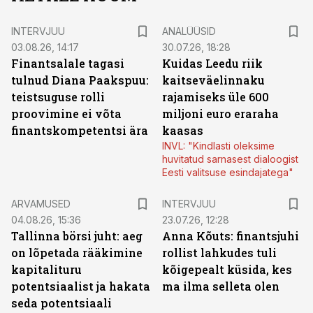
INTERVJUU
ANALÜÜSID
03.08.26, 14:17
30.07.26, 18:28
Finantsalale tagasi
Kuidas Leedu riik
tulnud Diana Paakspuu:
kaitseväelinnaku
teistsuguse rolli
rajamiseks üle 600
proovimine ei võta
miljoni euro eraraha
finantskompetentsi ära
kaasas
INVL: "Kindlasti oleksime
huvitatud sarnasest dialoogist
Eesti valitsuse esindajatega"
ARVAMUSED
INTERVJUU
04.08.26, 15:36
23.07.26, 12:28
Tallinna börsi juht: aeg
Anna Kõuts: finantsjuhi
on lõpetada rääkimine
rollist lahkudes tuli
kapitalituru
kõigepealt küsida, kes
potentsiaalist ja hakata
ma ilma selleta olen
seda potentsiaali