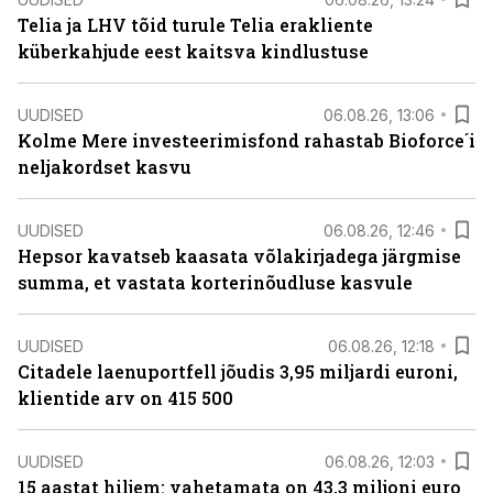
Telia ja LHV tõid turule Telia erakliente
küberkahjude eest kaitsva kindlustuse
UUDISED
06.08.26, 13:06
Kolme Mere investeerimisfond rahastab Bioforce´i
neljakordset kasvu
UUDISED
06.08.26, 12:46
Hepsor kavatseb kaasata võlakirjadega järgmise
summa, et vastata korterinõudluse kasvule
UUDISED
06.08.26, 12:18
Citadele laenuportfell jõudis 3,95 miljardi euroni,
klientide arv on 415 500
UUDISED
06.08.26, 12:03
15 aastat hiljem: vahetamata on 43,3 miljoni euro