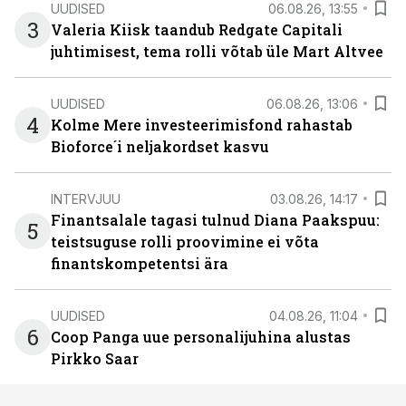
UUDISED
06.08.26, 13:55
3
Valeria Kiisk taandub Redgate Capitali
juhtimisest, tema rolli võtab üle Mart Altvee
UUDISED
06.08.26, 13:06
4
Kolme Mere investeerimisfond rahastab
Bioforce´i neljakordset kasvu
INTERVJUU
03.08.26, 14:17
Finantsalale tagasi tulnud Diana Paakspuu:
5
teistsuguse rolli proovimine ei võta
finantskompetentsi ära
UUDISED
04.08.26, 11:04
6
Coop Panga uue personalijuhina alustas
Pirkko Saar