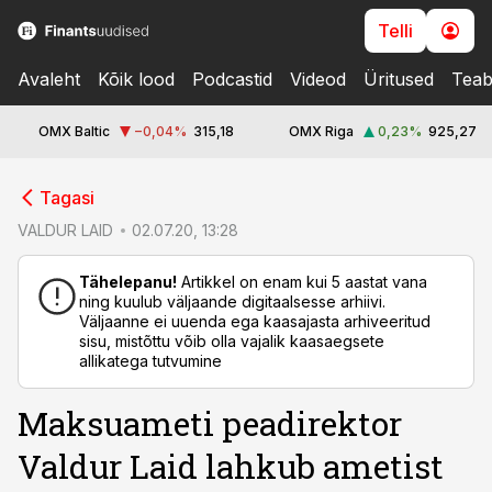
Telli
Avaleht
Kõik lood
Podcastid
Videod
Üritused
Teab
OMX Baltic
−0,04
%
315,18
OMX Riga
0,23
%
925,27
cebook
Tagasi
Twitter)
VALDUR LAID
02.07.20, 13:28
kedIn
Tähelepanu!
Artikkel on enam kui 5 aastat vana
ning kuulub väljaande digitaalsesse arhiivi.
ail
Väljaanne ei uuenda ega kaasajasta arhiveeritud
sisu, mistõttu võib olla vajalik kaasaegsete
k
allikatega tutvumine
Maksuameti peadirektor
Valdur Laid lahkub ametist