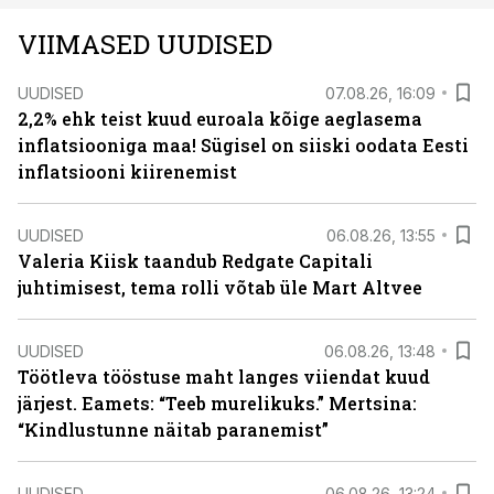
VIIMASED UUDISED
UUDISED
07.08.26, 16:09
2,2% ehk teist kuud euroala kõige aeglasema
inflatsiooniga maa! Sügisel on siiski oodata Eesti
inflatsiooni kiirenemist
UUDISED
06.08.26, 13:55
Valeria Kiisk taandub Redgate Capitali
juhtimisest, tema rolli võtab üle Mart Altvee
UUDISED
06.08.26, 13:48
Töötleva tööstuse maht langes viiendat kuud
järjest. Eamets: “Teeb murelikuks.” Mertsina:
“Kindlustunne näitab paranemist”
UUDISED
06.08.26, 13:24