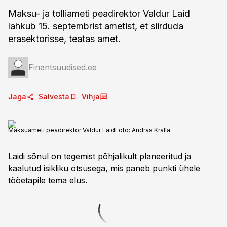
Maksu- ja tolliameti peadirektor Valdur Laid
lahkub 15. septembrist ametist, et siirduda
erasektorisse, teatas amet.
Finantsuudised.ee
Jaga
Salvesta
Vihja
Maksuameti peadirektor Valdur Laid
Foto:
Andras Kralla
Laidi sõnul on tegemist põhjalikult planeeritud ja
kaalutud isikliku otsusega, mis paneb punkti ühele
tööetapile tema elus.