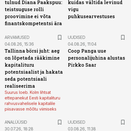
tulnud Diana Paakspuu:
kuidas vältida levinud
teistsuguse rolli
vigu
proovimine ei võta
puhkusearvestuses
finantskompetentsi ära
ARVAMUSED
UUDISED
04.08.26, 15:36
04.08.26, 11:04
Tallinna börsi juht: aeg
Coop Panga uue
on lõpetada rääkimine
personalijuhina alustas
kapitalituru
Pirkko Saar
potentsiaalist ja hakata
seda potentsiaali
realiseerima
Suurus loeb. Kolm lihtsat
ettepanekut Eesti kapitalituru
rahvusvahelisele kapitalile
piisavasse mõõtu viimiseks
ANALÜÜSID
UUDISED
30.07.26, 18:28
03.08.26, 11:38