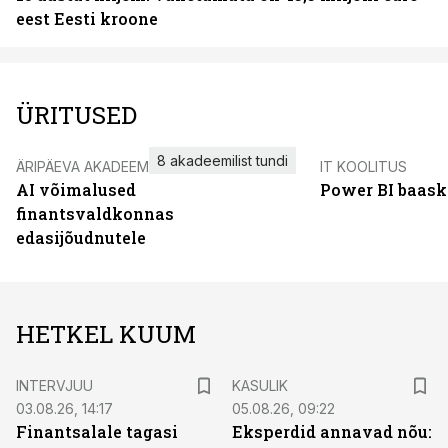
eest Eesti kroone
ÜRITUSED
8 akadeemilist tundi
ÄRIPÄEVA AKADEEMIA
IT KOOLITUS
AI võimalused
Power BI baask
finantsvaldkonnas
edasijõudnutele
HETKEL KUUM
INTERVJUU
KASULIK
03.08.26, 14:17
05.08.26, 09:22
Finantsalale tagasi
Eksperdid annavad nõu: