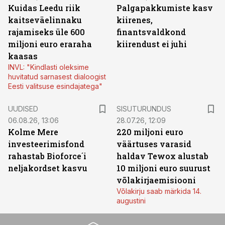
Kuidas Leedu riik
Palgapakkumiste kasv
kaitseväelinnaku
kiirenes,
rajamiseks üle 600
finantsvaldkond
miljoni euro eraraha
kiirendust ei juhi
kaasas
INVL: "Kindlasti oleksime
huvitatud sarnasest dialoogist
Eesti valitsuse esindajatega"
ST
UUDISED
SISUTURUNDUS
06.08.26, 13:06
28.07.26, 12:09
Kolme Mere
220 miljoni euro
investeerimisfond
väärtuses varasid
rahastab Bioforce´i
haldav Tewox alustab
neljakordset kasvu
10 miljoni euro suurust
võlakirjaemisiooni
Võlakirju saab märkida 14.
augustini