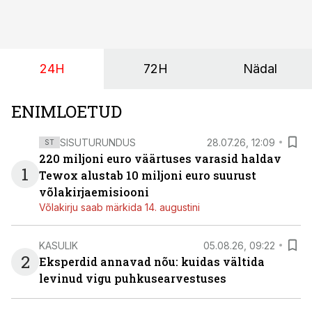
ja minimaalne investeerimissumma on 1000 eurot.
24H
72H
Nädal
ENIMLOETUD
SISUTURUNDUS
28.07.26, 12:09
ST
220 miljoni euro väärtuses varasid haldav
1
Tewox alustab 10 miljoni euro suurust
võlakirjaemisiooni
Võlakirju saab märkida 14. augustini
KASULIK
05.08.26, 09:22
2
Eksperdid annavad nõu: kuidas vältida
levinud vigu puhkusearvestuses