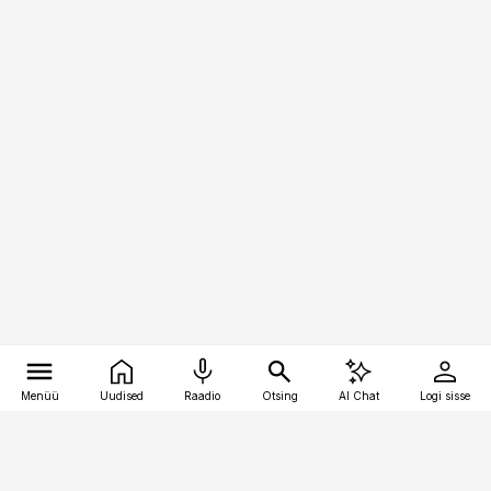
Menüü
Uudised
Raadio
Otsing
AI Chat
Logi sisse