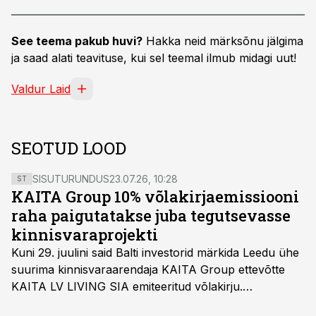
See teema pakub huvi?
Hakka neid märksõnu jälgima
ja saad alati teavituse, kui sel teemal ilmub midagi uut!
Valdur Laid
SEOTUD LOOD
SISUTURUNDUS
23.07.26, 10:28
ST
KAITA Group 10% võlakirjaemissiooni
raha paigutatakse juba tegutsevasse
kinnisvaraprojekti
Kuni 29. juulini said Balti investorid märkida Leedu ühe
suurima kinnisvaraarendaja KAITA Group ettevõtte
KAITA LV LIVING SIA emiteeritud võlakirju.
Kaheaastased võlakirjad pakuvad 10% aastast intressi