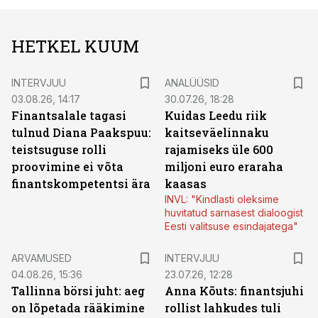
HETKEL KUUM
INTERVJUU
ANALÜÜSID
03.08.26, 14:17
30.07.26, 18:28
Finantsalale tagasi
Kuidas Leedu riik
tulnud Diana Paakspuu:
kaitseväelinnaku
teistsuguse rolli
rajamiseks üle 600
proovimine ei võta
miljoni euro eraraha
finantskompetentsi ära
kaasas
INVL: "Kindlasti oleksime
huvitatud sarnasest dialoogist
Eesti valitsuse esindajatega"
ARVAMUSED
INTERVJUU
04.08.26, 15:36
23.07.26, 12:28
Tallinna börsi juht: aeg
Anna Kõuts: finantsjuhi
on lõpetada rääkimine
rollist lahkudes tuli