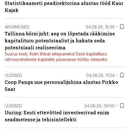
Statistikaameti peadirektorina alustas tööd Kaur
Kajak
ARVAMUSED
04.08.26, 15:36
Tallinna börsi juht: aeg on lõpetada rääkimine
kapitalituru potentsiaalist ja hakata seda
potentsiaali realiseerima
Suurus loeb. Kolm lihtsat ettepanekut Eesti kapitalituru
rahvusvahelisele kapitalile piisavasse mõõtu viimiseks
UUDISED
04.08.26, 11:04
Coop Panga uue personalijuhina alustas Pirkko
Saar
UUDISED
04.08.26, 09:50
Uuring: Eesti ettevõtted investeerivad enim
seadmetesse ja tehisintellekti