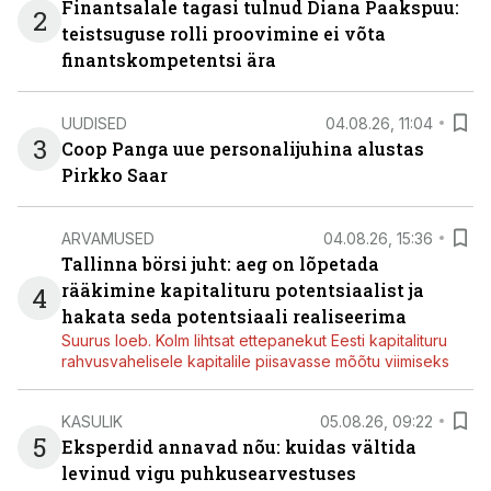
Finantsalale tagasi tulnud Diana Paakspuu:
2
teistsuguse rolli proovimine ei võta
finantskompetentsi ära
UUDISED
04.08.26, 11:04
3
Coop Panga uue personalijuhina alustas
Pirkko Saar
ARVAMUSED
04.08.26, 15:36
Tallinna börsi juht: aeg on lõpetada
rääkimine kapitalituru potentsiaalist ja
4
hakata seda potentsiaali realiseerima
Suurus loeb. Kolm lihtsat ettepanekut Eesti kapitalituru
rahvusvahelisele kapitalile piisavasse mõõtu viimiseks
KASULIK
05.08.26, 09:22
5
Eksperdid annavad nõu: kuidas vältida
levinud vigu puhkusearvestuses