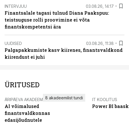
INTERVJUU
03.08.26, 14:17
Finantsalale tagasi tulnud Diana Paakspuu:
teistsuguse rolli proovimine ei võta
finantskompetentsi ära
UUDISED
03.08.26, 11:38
Palgapakkumiste kasv kiirenes, finantsvaldkond
kiirendust ei juhi
ÜRITUSED
8 akadeemilist tundi
ÄRIPÄEVA AKADEEMIA
IT KOOLITUS
AI võimalused
Power BI baask
finantsvaldkonnas
edasijõudnutele