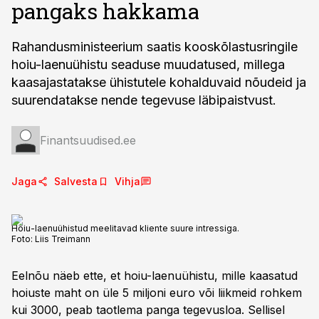
pangaks hakkama
Rahandusministeerium saatis kooskõlastusringile
hoiu-laenuühistu seaduse muudatused, millega
kaasajastatakse ühistutele kohalduvaid nõudeid ja
suurendatakse nende tegevuse läbipaistvust.
Finantsuudised.ee
Jaga
Salvesta
Vihja
Hoiu-laenuühistud meelitavad kliente suure intressiga.
Foto:
Liis Treimann
Eelnõu näeb ette, et hoiu-laenuühistu, mille kaasatud
hoiuste maht on üle 5 miljoni euro või liikmeid rohkem
kui 3000, peab taotlema panga tegevusloa. Sellisel