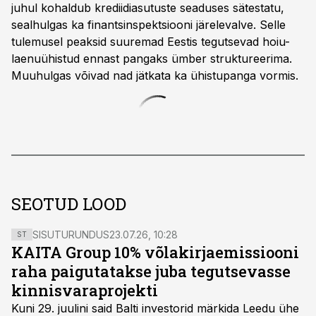
juhul kohaldub krediidiasutuste seaduses sätestatu,
sealhulgas ka finantsinspektsiooni järelevalve. Selle
tulemusel peaksid suuremad Eestis tegutsevad hoiu-
laenuühistud ennast pangaks ümber struktureerima.
Muuhulgas võivad nad jätkata ka ühistupanga vormis.
SEOTUD LOOD
SISUTURUNDUS
23.07.26, 10:28
ST
KAITA Group 10% võlakirjaemissiooni
raha paigutatakse juba tegutsevasse
kinnisvaraprojekti
Kuni 29. juulini said Balti investorid märkida Leedu ühe