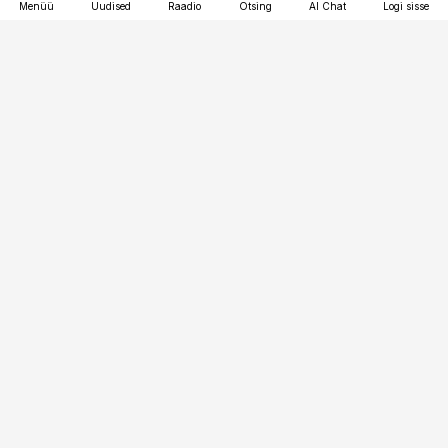
Menüü
Uudised
Raadio
Otsing
AI Chat
Logi sisse
Vana-Lõuna 39/1, 19094 Tallinn
(+372) 667 0111
finantsuudised@finantsuudised.ee
Telli
Reklaam
Firmast
Sisu kasutamisõigused
Ajakirjaniku
eetikakoodeks
Üldtingimused
Privaatsustingimused
Küpsiste poliitika
KKK
Eesti Meediaettevõtete
Eelistuste haldamine