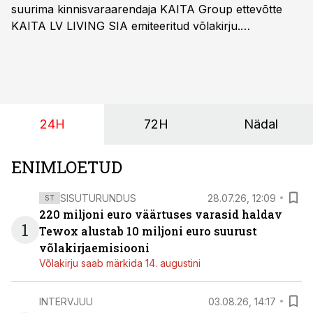
suurima kinnisvaraarendaja KAITA Group ettevõtte
KAITA LV LIVING SIA emiteeritud võlakirju.
Kaheaastased võlakirjad pakuvad 10% aastast intressi
ja minimaalne investeerimissumma on 1000 eurot.
24H
72H
Nädal
ENIMLOETUD
SISUTURUNDUS
28.07.26, 12:09
ST
220 miljoni euro väärtuses varasid haldav
1
Tewox alustab 10 miljoni euro suurust
võlakirjaemisiooni
Võlakirju saab märkida 14. augustini
INTERVJUU
03.08.26, 14:17