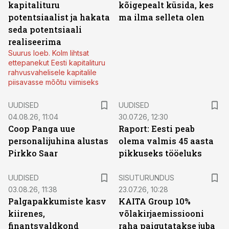
kapitalituru
kõigepealt küsida, kes
potentsiaalist ja hakata
ma ilma selleta olen
seda potentsiaali
realiseerima
Suurus loeb. Kolm lihtsat
ettepanekut Eesti kapitalituru
rahvusvahelisele kapitalile
piisavasse mõõtu viimiseks
UUDISED
UUDISED
04.08.26, 11:04
30.07.26, 12:30
Coop Panga uue
Raport: Eesti peab
personalijuhina alustas
olema valmis 45 aasta
Pirkko Saar
pikkuseks tööeluks
ST
UUDISED
SISUTURUNDUS
03.08.26, 11:38
23.07.26, 10:28
Palgapakkumiste kasv
KAITA Group 10%
kiirenes,
võlakirjaemissiooni
finantsvaldkond
raha paigutatakse juba