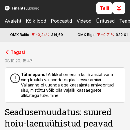
Telli
Avaleht
Kõik lood
Podcastid
Videod
Üritused
Teab
OMX Baltic
−0,24
%
314,69
OMX Riga
−0,71
%
922,01
cebook
Tagasi
Twitter)
08.10.20, 15:47
kedIn
Tähelepanu!
Artikkel on enam kui 5 aastat vana
ning kuulub väljaande digitaalsesse arhiivi.
ail
Väljaanne ei uuenda ega kaasajasta arhiveeritud
sisu, mistõttu võib olla vajalik kaasaegsete
k
allikatega tutvumine
Seadusemuudatus: suured
hoiu-laenuühistud peavad