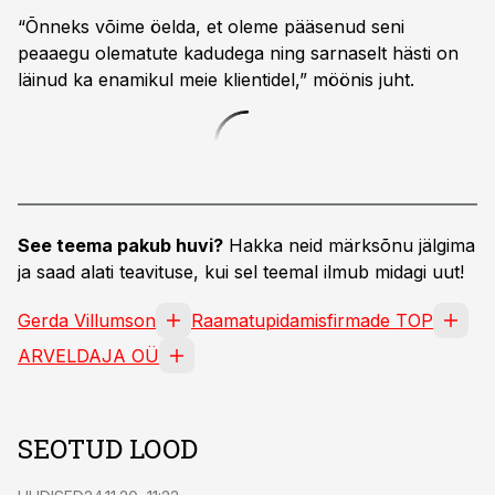
“Õnneks võime öelda, et oleme pääsenud seni
peaaegu olematute kadudega ning sarnaselt hästi on
läinud ka enamikul meie klientidel,” möönis juht.
See teema pakub huvi?
Hakka neid märksõnu jälgima
ja saad alati teavituse, kui sel teemal ilmub midagi uut!
Gerda Villumson
Raamatupidamisfirmade TOP
ARVELDAJA OÜ
SEOTUD LOOD