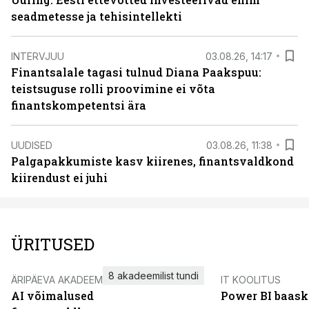
seadmetesse ja tehisintellekti
INTERVJUU
03.08.26, 14:17
Finantsalale tagasi tulnud Diana Paakspuu:
teistsuguse rolli proovimine ei võta
finantskompetentsi ära
UUDISED
03.08.26, 11:38
Palgapakkumiste kasv kiirenes, finantsvaldkond
kiirendust ei juhi
ÜRITUSED
8 akadeemilist tundi
ÄRIPÄEVA AKADEEMIA
IT KOOLITUS
AI võimalused
Power BI baask