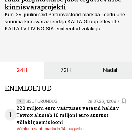
kinnisvaraprojekti
Kuni 29. juulini said Balti investorid märkida Leedu ühe
suurima kinnisvaraarendaja KAITA Group ettevõtte
KAITA LV LIVING SIA emiteeritud võlakirju.
Kaheaastased võlakirjad pakuvad 10% aastast intressi
ja minimaalne investeerimissumma on 1000 eurot.
24H
72H
Nädal
ENIMLOETUD
SISUTURUNDUS
28.07.26, 12:09
ST
220 miljoni euro väärtuses varasid haldav
1
Tewox alustab 10 miljoni euro suurust
võlakirjaemisiooni
Võlakirju saab märkida 14. augustini