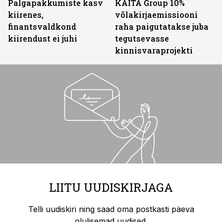
Palgapakkumiste kasv
KAITA Group 10%
kiirenes,
võlakirjaemissiooni
finantsvaldkond
raha paigutatakse juba
kiirendust ei juhi
tegutsevasse
kinnisvaraprojekti
LIITU UUDISKIRJAGA
Telli uudiskiri ning saad oma postkasti päeva
olulisemad uudised.