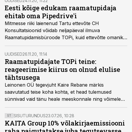
UUDISED
24.11.20, 11:22
Eesti kõige edukam raamatupidaja
ehitab oma Pipedrive'i
Mitmesse riiki laienenud Tartu ettevõte CH
Konsultatsioonid võidab neljapäeval ilmuva
Raamatupidamisbüroode TOPi, kuid ettevõtte omaniku
Christer Haimi fookus on veelgi suuremal äril.
UUDISED
26.11.20, 11:14
Raamatupidajate TOPi teine:
reageerimise kiirus on olnud elulise
tähtsusega
Leinonen OÜ tegevjuht Kaire Rebane märkis
saavutatud teise koha kohta, et head tulemused
sünnivad vaid tänu heale meeskonnale ning võimele
muutunud oludele kiiresti reageerida.
SISUTURUNDUS
23.07.26, 10:28
ST
KAITA Group 10% võlakirjaemissiooni
raha paigutatakse juba tegutsevasse