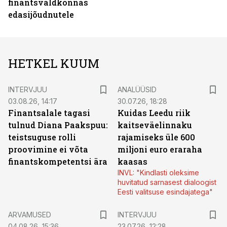
finantsvaldkonnas
edasijõudnutele
HETKEL KUUM
INTERVJUU
ANALÜÜSID
03.08.26, 14:17
30.07.26, 18:28
Finantsalale tagasi
Kuidas Leedu riik
tulnud Diana Paakspuu:
kaitseväelinnaku
teistsuguse rolli
rajamiseks üle 600
proovimine ei võta
miljoni euro eraraha
finantskompetentsi ära
kaasas
INVL: "Kindlasti oleksime
huvitatud sarnasest dialoogist
Eesti valitsuse esindajatega"
ARVAMUSED
INTERVJUU
04.08.26, 15:36
23.07.26, 12:28