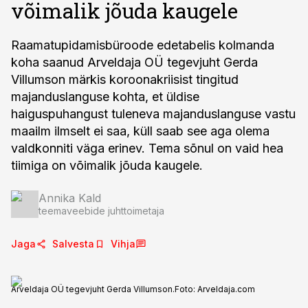
võimalik jõuda kaugele
Raamatupidamisbüroode edetabelis kolmanda
koha saanud Arveldaja OÜ tegevjuht Gerda
Villumson märkis koroonakriisist tingitud
majanduslanguse kohta, et üldise
haiguspuhangust tuleneva majanduslanguse vastu
maailm ilmselt ei saa, küll saab see aga olema
valdkonniti väga erinev. Tema sõnul on vaid hea
tiimiga on võimalik jõuda kaugele.
Annika Kald
teemaveebide juhttoimetaja
Jaga
Salvesta
Vihja
Arveldaja OÜ tegevjuht Gerda Villumson.
Foto:
Arveldaja.com