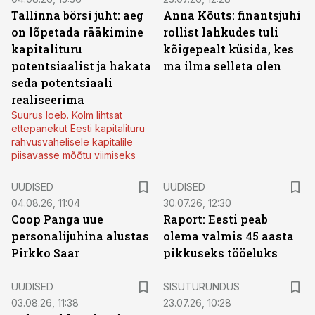
Tallinna börsi juht: aeg
Anna Kõuts: finantsjuhi
on lõpetada rääkimine
rollist lahkudes tuli
kapitalituru
kõigepealt küsida, kes
potentsiaalist ja hakata
ma ilma selleta olen
seda potentsiaali
realiseerima
Suurus loeb. Kolm lihtsat
ettepanekut Eesti kapitalituru
rahvusvahelisele kapitalile
piisavasse mõõtu viimiseks
UUDISED
UUDISED
04.08.26, 11:04
30.07.26, 12:30
Coop Panga uue
Raport: Eesti peab
personalijuhina alustas
olema valmis 45 aasta
Pirkko Saar
pikkuseks tööeluks
ST
UUDISED
SISUTURUNDUS
03.08.26, 11:38
23.07.26, 10:28