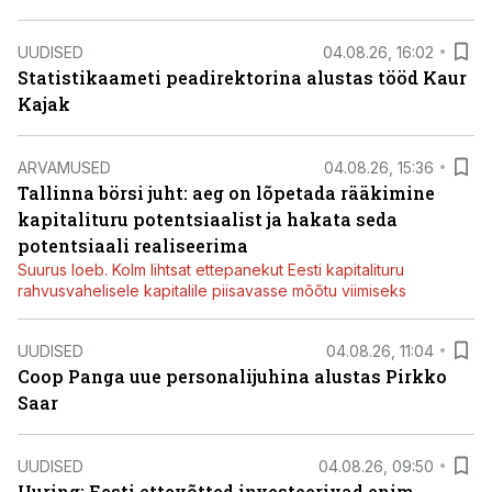
UUDISED
04.08.26, 16:02
Statistikaameti peadirektorina alustas tööd Kaur
Kajak
ARVAMUSED
04.08.26, 15:36
Tallinna börsi juht: aeg on lõpetada rääkimine
kapitalituru potentsiaalist ja hakata seda
potentsiaali realiseerima
Suurus loeb. Kolm lihtsat ettepanekut Eesti kapitalituru
rahvusvahelisele kapitalile piisavasse mõõtu viimiseks
UUDISED
04.08.26, 11:04
Coop Panga uue personalijuhina alustas Pirkko
Saar
UUDISED
04.08.26, 09:50
Uuring: Eesti ettevõtted investeerivad enim