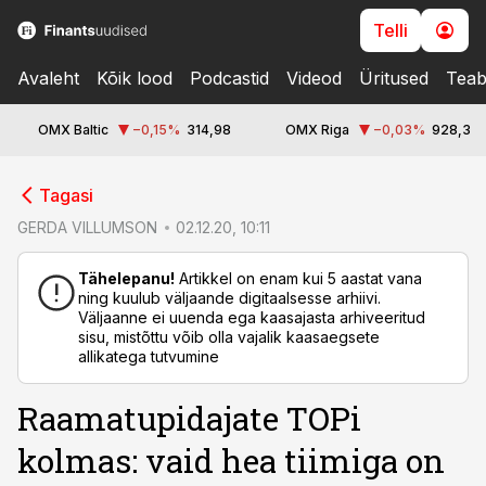
Telli
Avaleht
Kõik lood
Podcastid
Videod
Üritused
Teab
OMX Baltic
−0,15
%
314,98
OMX Riga
−0,03
%
928,3
cebook
Tagasi
Twitter)
GERDA VILLUMSON
02.12.20, 10:11
kedIn
Tähelepanu!
Artikkel on enam kui 5 aastat vana
ning kuulub väljaande digitaalsesse arhiivi.
ail
Väljaanne ei uuenda ega kaasajasta arhiveeritud
sisu, mistõttu võib olla vajalik kaasaegsete
k
allikatega tutvumine
Raamatupidajate TOPi
kolmas: vaid hea tiimiga on