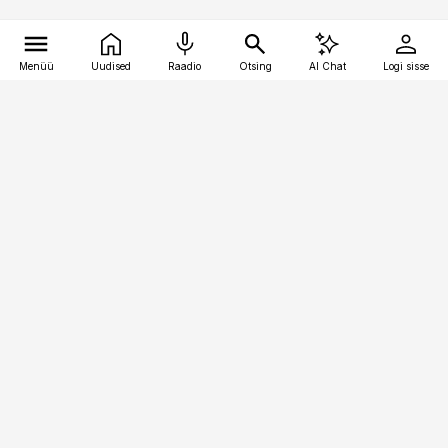
Menüü
Uudised
Raadio
Otsing
AI Chat
Logi sisse
Vana-Lõuna 39/1, 19094 Tallinn
(+372) 667 0111
finantsuudised@finantsuudised.ee
Telli
Reklaam
Firmast
Sisu kasutamisõigused
Ajakirjaniku
eetikakoodeks
Üldtingimused
Privaatsustingimused