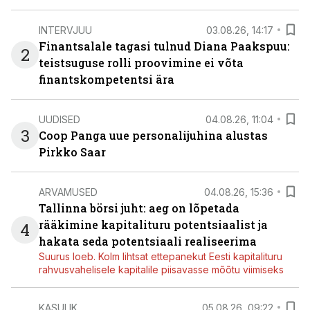
INTERVJUU
03.08.26, 14:17
Finantsalale tagasi tulnud Diana Paakspuu:
2
teistsuguse rolli proovimine ei võta
finantskompetentsi ära
UUDISED
04.08.26, 11:04
3
Coop Panga uue personalijuhina alustas
Pirkko Saar
ARVAMUSED
04.08.26, 15:36
Tallinna börsi juht: aeg on lõpetada
rääkimine kapitalituru potentsiaalist ja
4
hakata seda potentsiaali realiseerima
Suurus loeb. Kolm lihtsat ettepanekut Eesti kapitalituru
rahvusvahelisele kapitalile piisavasse mõõtu viimiseks
KASULIK
05.08.26, 09:22