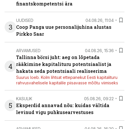
finantskompetentsi ära
UUDISED
04.08.26, 11:04
3
Coop Panga uue personalijuhina alustas
Pirkko Saar
ARVAMUSED
04.08.26, 15:36
Tallinna börsi juht: aeg on lõpetada
rääkimine kapitalituru potentsiaalist ja
4
hakata seda potentsiaali realiseerima
Suurus loeb. Kolm lihtsat ettepanekut Eesti kapitalituru
rahvusvahelisele kapitalile piisavasse mõõtu viimiseks
KASULIK
05.08.26, 09:22
5
Eksperdid annavad nõu: kuidas vältida
levinud vigu puhkusearvestuses
ARVAMUSED
04.08.26, 16:20