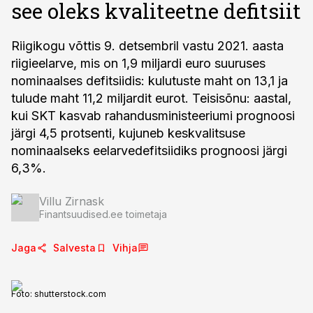
see oleks kvaliteetne defitsiit
Riigikogu võttis 9. detsembril vastu 2021. aasta
riigieelarve, mis on 1,9 miljardi euro suuruses
nominaalses defitsiidis: kulutuste maht on 13,1 ja
tulude maht 11,2 miljardit eurot. Teisisõnu: aastal,
kui SKT kasvab rahandusministeeriumi prognoosi
järgi 4,5 protsenti, kujuneb keskvalitsuse
nominaalseks eelarvedefitsiidiks prognoosi järgi
6,3%.
Villu Zirnask
Finantsuudised.ee toimetaja
Jaga
Salvesta
Vihja
Foto:
shutterstock.com