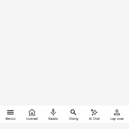
Menüü
Uudised
Raadio
Otsing
AI Chat
Logi sisse