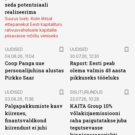
seda potentsiaali
realiseerima
Suurus loeb. Kolm lihtsat
ettepanekut Eesti kapitalituru
rahvusvahelisele kapitalile
piisavasse mõõtu viimiseks
UUDISED
UUDISED
04.08.26, 11:04
30.07.26, 12:30
Coop Panga uue
Raport: Eesti peab
personalijuhina alustas
olema valmis 45 aasta
Pirkko Saar
pikkuseks tööeluks
ST
UUDISED
SISUTURUNDUS
03.08.26, 11:38
23.07.26, 10:28
Palgapakkumiste kasv
KAITA Group 10%
kiirenes,
võlakirjaemissiooni
finantsvaldkond
raha paigutatakse juba
kiirendust ei juhi
tegutsevasse
kinnisvaraprojekti