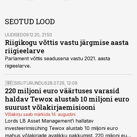
SEOTUD LOOD
UUDISED
09.12.20, 21:50
Riigikogu võttis vastu järgmise aasta
riigieelarve
Parlament võttis seadusena vastu 2021. aasta
riigieelarve.
SISUTURUNDUS
28.07.26, 12:09
ST
220 miljoni euro väärtuses varasid
haldav Tewox alustab 10 miljoni euro
suurust võlakirjaemisiooni
Võlakirju saab märkida 14. augustini
Lords LB Asset Management’i hallatav
investeerimisühing Tewox alustab 10 miljoni euro
mahus võlakirjade avalikku pakkumist. 220 miljoni euro