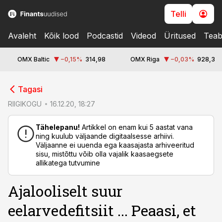
Telli
Avaleht
Kõik lood
Podcastid
Videod
Üritused
Teab
OMX Baltic
−0,15
%
314,98
OMX Riga
−0,03
%
928,3
cebook
Tagasi
Twitter)
RIIGIKOGU
16.12.20, 18:27
kedIn
Tähelepanu!
Artikkel on enam kui 5 aastat vana
ning kuulub väljaande digitaalsesse arhiivi.
ail
Väljaanne ei uuenda ega kaasajasta arhiveeritud
sisu, mistõttu võib olla vajalik kaasaegsete
k
allikatega tutvumine
Ajalooliselt suur
eelarvedefitsiit ... Peaasi, et