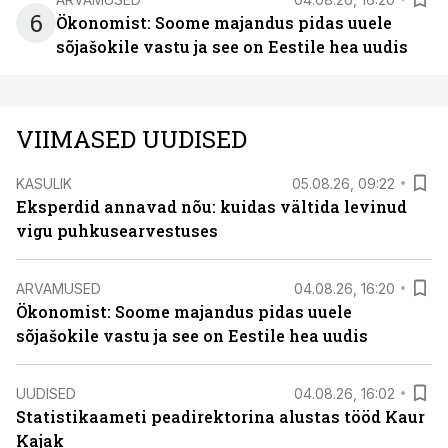
6
Ökonomist: Soome majandus pidas uuele
sõjašokile vastu ja see on Eestile hea uudis
VIIMASED UUDISED
KASULIK
05.08.26, 09:22
Eksperdid annavad nõu: kuidas vältida levinud
vigu puhkusearvestuses
ARVAMUSED
04.08.26, 16:20
Ökonomist: Soome majandus pidas uuele
sõjašokile vastu ja see on Eestile hea uudis
UUDISED
04.08.26, 16:02
Statistikaameti peadirektorina alustas tööd Kaur
Kajak