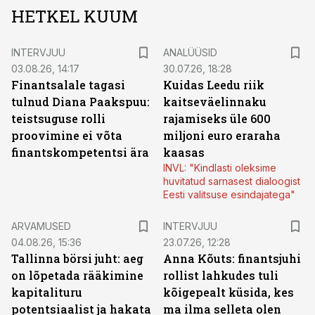
HETKEL KUUM
INTERVJUU
ANALÜÜSID
03.08.26, 14:17
30.07.26, 18:28
Finantsalale tagasi
Kuidas Leedu riik
tulnud Diana Paakspuu:
kaitseväelinnaku
teistsuguse rolli
rajamiseks üle 600
proovimine ei võta
miljoni euro eraraha
finantskompetentsi ära
kaasas
INVL: "Kindlasti oleksime
huvitatud sarnasest dialoogist
Eesti valitsuse esindajatega"
ARVAMUSED
INTERVJUU
04.08.26, 15:36
23.07.26, 12:28
Tallinna börsi juht: aeg
Anna Kõuts: finantsjuhi
on lõpetada rääkimine
rollist lahkudes tuli
kapitalituru
kõigepealt küsida, kes
potentsiaalist ja hakata
ma ilma selleta olen