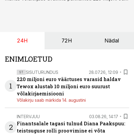
suurust kaubanduskinnisvara portfelli haldav äriühing
pakub Baltimaade investoritele 8% aastatootlust
(intressi), võlakirjade märkimine kestab kuni 14.
augustini.
24H
72H
Nädal
ENIMLOETUD
SISUTURUNDUS
28.07.26, 12:09
ST
220 miljoni euro väärtuses varasid haldav
1
Tewox alustab 10 miljoni euro suurust
võlakirjaemisiooni
Võlakirju saab märkida 14. augustini
INTERVJUU
03.08.26, 14:17
Finantsalale tagasi tulnud Diana Paakspuu:
2
teistsuguse rolli proovimine ei võta