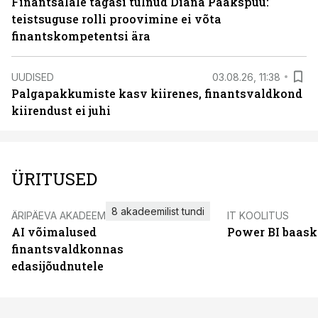
Finantsalale tagasi tulnud Diana Paakspuu:
teistsuguse rolli proovimine ei võta
finantskompetentsi ära
UUDISED
03.08.26, 11:38
Palgapakkumiste kasv kiirenes, finantsvaldkond
kiirendust ei juhi
ÜRITUSED
8 akadeemilist tundi
ÄRIPÄEVA AKADEEMIA
IT KOOLITUS
AI võimalused
Power BI baask
finantsvaldkonnas
edasijõudnutele