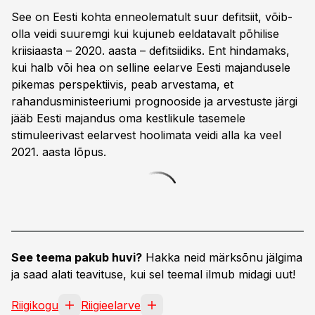
See on Eesti kohta enneolematult suur defitsiit, võib-
olla veidi suuremgi kui kujuneb eeldatavalt põhilise
kriisiaasta – 2020. aasta – defitsiidiks. Ent hindamaks,
kui halb või hea on selline eelarve Eesti majandusele
pikemas perspektiivis, peab arvestama, et
rahandusministeeriumi prognooside ja arvestuste järgi
jääb Eesti majandus oma kestlikule tasemele
stimuleerivast eelarvest hoolimata veidi alla ka veel
2021. aasta lõpus.
See teema pakub huvi?
Hakka neid märksõnu jälgima
ja saad alati teavituse, kui sel teemal ilmub midagi uut!
Riigikogu
Riigieelarve