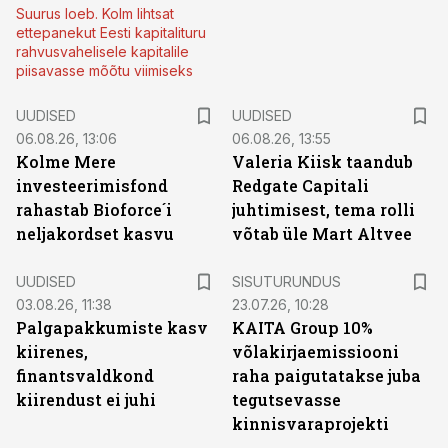
Suurus loeb. Kolm lihtsat
ettepanekut Eesti kapitalituru
rahvusvahelisele kapitalile
piisavasse mõõtu viimiseks
UUDISED
UUDISED
06.08.26, 13:06
06.08.26, 13:55
Kolme Mere
Valeria Kiisk taandub
investeerimisfond
Redgate Capitali
rahastab Bioforce´i
juhtimisest, tema rolli
neljakordset kasvu
võtab üle Mart Altvee
ST
UUDISED
SISUTURUNDUS
03.08.26, 11:38
23.07.26, 10:28
Palgapakkumiste kasv
KAITA Group 10%
kiirenes,
võlakirjaemissiooni
finantsvaldkond
raha paigutatakse juba
kiirendust ei juhi
tegutsevasse
kinnisvaraprojekti