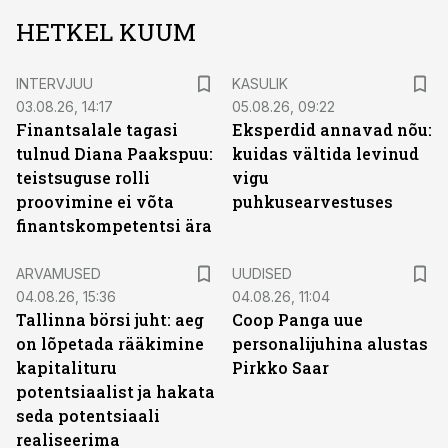
HETKEL KUUM
INTERVJUU
KASULIK
03.08.26, 14:17
05.08.26, 09:22
Finantsalale tagasi
Eksperdid annavad nõu:
tulnud Diana Paakspuu:
kuidas vältida levinud
teistsuguse rolli
vigu
proovimine ei võta
puhkusearvestuses
finantskompetentsi ära
ARVAMUSED
UUDISED
04.08.26, 15:36
04.08.26, 11:04
Tallinna börsi juht: aeg
Coop Panga uue
on lõpetada rääkimine
personalijuhina alustas
kapitalituru
Pirkko Saar
potentsiaalist ja hakata
seda potentsiaali
realiseerima