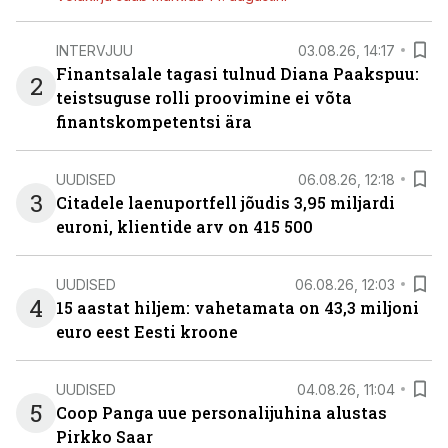
INTERVJUU
03.08.26, 14:17
Finantsalale tagasi tulnud Diana Paakspuu:
2
teistsuguse rolli proovimine ei võta
finantskompetentsi ära
UUDISED
06.08.26, 12:18
3
Citadele laenuportfell jõudis 3,95 miljardi
euroni, klientide arv on 415 500
UUDISED
06.08.26, 12:03
4
15 aastat hiljem: vahetamata on 43,3 miljoni
euro eest Eesti kroone
UUDISED
04.08.26, 11:04
5
Coop Panga uue personalijuhina alustas
Pirkko Saar