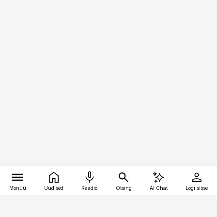
Menüü
Uudised
Raadio
Otsing
AI Chat
Logi sisse