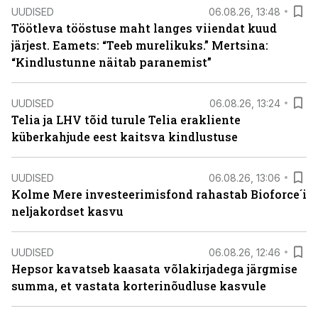
UUDISED
06.08.26, 13:48
Töötleva tööstuse maht langes viiendat kuud
järjest. Eamets: “Teeb murelikuks.” Mertsina:
“Kindlustunne näitab paranemist”
UUDISED
06.08.26, 13:24
Telia ja LHV tõid turule Telia erakliente
küberkahjude eest kaitsva kindlustuse
UUDISED
06.08.26, 13:06
Kolme Mere investeerimisfond rahastab Bioforce´i
neljakordset kasvu
UUDISED
06.08.26, 12:46
Hepsor kavatseb kaasata võlakirjadega järgmise
summa, et vastata korterinõudluse kasvule