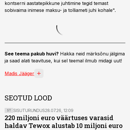
kontserni aastatepikkune juhtimine tegid temast
sobivaima inimese maksu- ja tolliameti juhi kohale".
See teema pakub huvi?
Hakka neid märksõnu jälgima
ja saad alati teavituse, kui sel teemal ilmub midagi uut!
Madis Jääger
SEOTUD LOOD
SISUTURUNDUS
28.07.26, 12:09
ST
220 miljoni euro väärtuses varasid
haldav Tewox alustab 10 miljoni euro