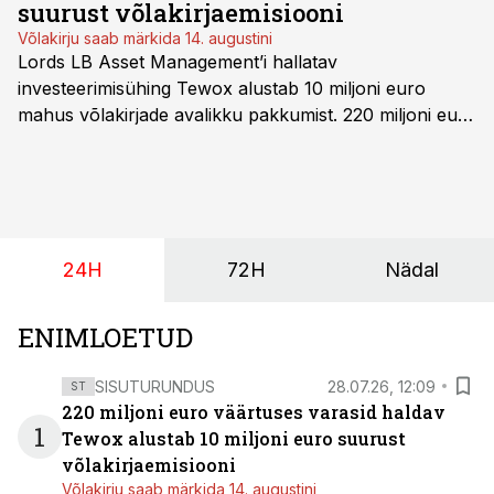
suurust võlakirjaemisiooni
Võlakirju saab märkida 14. augustini
Lords LB Asset Management’i hallatav
investeerimisühing Tewox alustab 10 miljoni euro
mahus võlakirjade avalikku pakkumist. 220 miljoni euro
suurust kaubanduskinnisvara portfelli haldav äriühing
pakub Baltimaade investoritele 8% aastatootlust
(intressi), võlakirjade märkimine kestab kuni 14.
augustini.
24H
72H
Nädal
ENIMLOETUD
SISUTURUNDUS
28.07.26, 12:09
ST
220 miljoni euro väärtuses varasid haldav
1
Tewox alustab 10 miljoni euro suurust
võlakirjaemisiooni
Võlakirju saab märkida 14. augustini