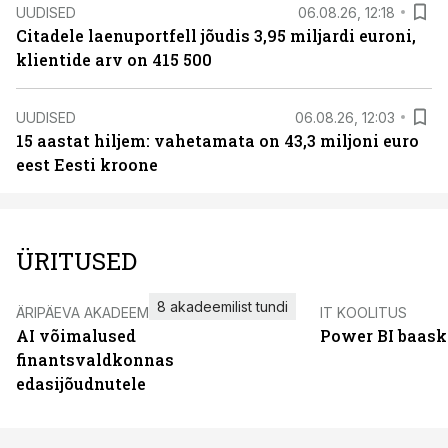
UUDISED
06.08.26, 12:18
Citadele laenuportfell jõudis 3,95 miljardi euroni,
klientide arv on 415 500
UUDISED
06.08.26, 12:03
15 aastat hiljem: vahetamata on 43,3 miljoni euro
eest Eesti kroone
ÜRITUSED
8 akadeemilist tundi
ÄRIPÄEVA AKADEEMIA
IT KOOLITUS
AI võimalused
Power BI baask
finantsvaldkonnas
edasijõudnutele