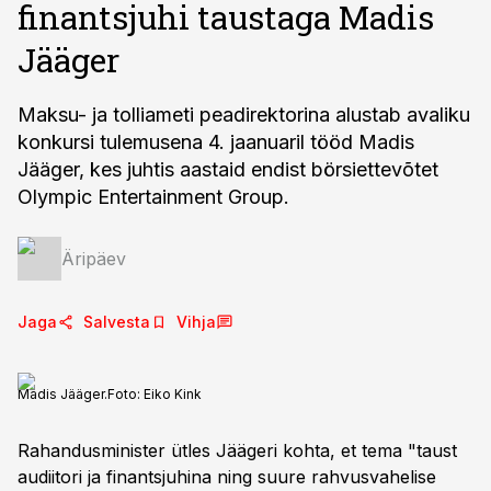
finantsjuhi taustaga Madis
Jääger
Maksu- ja tolliameti peadirektorina alustab avaliku
konkursi tulemusena 4. jaanuaril tööd Madis
Jääger, kes juhtis aastaid endist börsiettevõtet
Olympic Entertainment Group.
Äripäev
Jaga
Salvesta
Vihja
Madis Jääger.
Foto:
Eiko Kink
Rahandusminister ütles Jäägeri kohta, et tema "taust
audiitori ja finantsjuhina ning suure rahvusvahelise