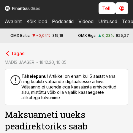
Telli
Avaleht
Kõik lood
Podcastid
Videod
Üritused
Teab
OMX Baltic
−0,04
%
315,18
OMX Riga
0,23
%
925,27
cebook
Tagasi
Twitter)
MADIS JÄÄGER
18.12.20, 10:05
kedIn
Tähelepanu!
Artikkel on enam kui 5 aastat vana
ning kuulub väljaande digitaalsesse arhiivi.
ail
Väljaanne ei uuenda ega kaasajasta arhiveeritud
sisu, mistõttu võib olla vajalik kaasaegsete
k
allikatega tutvumine
Maksuameti uueks
peadirektoriks saab