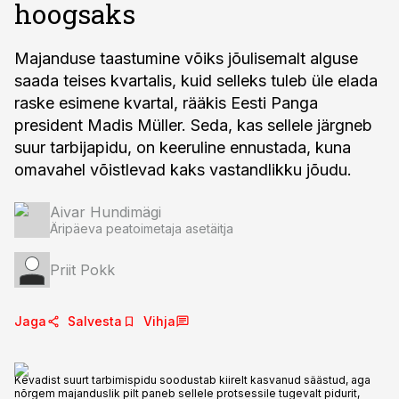
hoogsaks
Majanduse taastumine võiks jõulisemalt alguse
saada teises kvartalis, kuid selleks tuleb üle elada
raske esimene kvartal, rääkis Eesti Panga
president Madis Müller. Seda, kas sellele järgneb
suur tarbijapidu, on keeruline ennustada, kuna
omavahel võistlevad kaks vastandlikku jõudu.
Aivar Hundimägi
Äripäeva peatoimetaja asetäitja
Priit Pokk
Jaga
Salvesta
Vihja
Kevadist suurt tarbimispidu soodustab kiirelt kasvanud säästud, aga
nõrgem majanduslik pilt paneb sellele protsessile tugevalt pidurit,