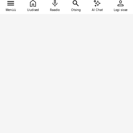
Menüü
Uudised
Raadio
Otsing
AI Chat
Logi sisse
Vana-Lõuna 39/1, 19094 Tallinn
(+372) 667 0111
finantsuudised@finantsuudised.ee
Telli
Reklaam
Firmast
Sisu kasutamisõigused
Ajakirjaniku
eetikakoodeks
Üldtingimused
Privaatsustingimused
Küpsiste poliitika
KKK