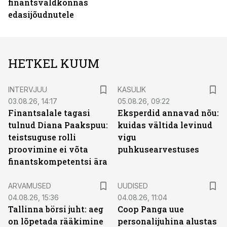
finantsvaldkonnas
edasijõudnutele
HETKEL KUUM
INTERVJUU
KASULIK
03.08.26, 14:17
05.08.26, 09:22
Finantsalale tagasi
Eksperdid annavad nõu:
tulnud Diana Paakspuu:
kuidas vältida levinud
teistsuguse rolli
vigu
proovimine ei võta
puhkusearvestuses
finantskompetentsi ära
ARVAMUSED
UUDISED
04.08.26, 15:36
04.08.26, 11:04
Tallinna börsi juht: aeg
Coop Panga uue
on lõpetada rääkimine
personalijuhina alustas