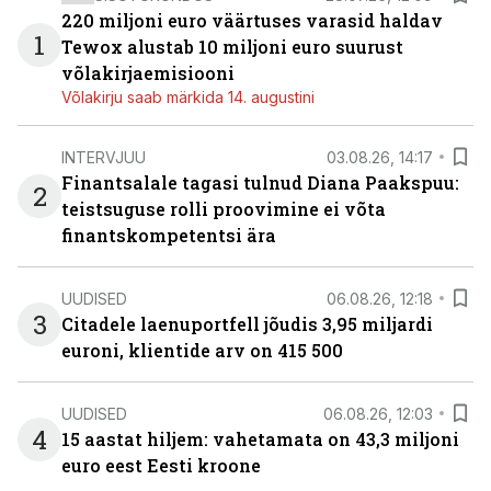
220 miljoni euro väärtuses varasid haldav
1
Tewox alustab 10 miljoni euro suurust
võlakirjaemisiooni
Võlakirju saab märkida 14. augustini
INTERVJUU
03.08.26, 14:17
Finantsalale tagasi tulnud Diana Paakspuu:
2
teistsuguse rolli proovimine ei võta
finantskompetentsi ära
UUDISED
06.08.26, 12:18
3
Citadele laenuportfell jõudis 3,95 miljardi
euroni, klientide arv on 415 500
UUDISED
06.08.26, 12:03
4
15 aastat hiljem: vahetamata on 43,3 miljoni
euro eest Eesti kroone