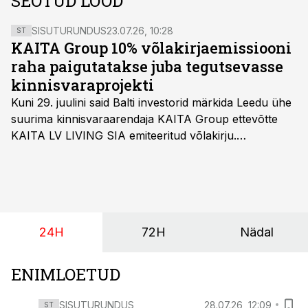
SEOTUD LOOD
SISUTURUNDUS
23.07.26, 10:28
ST
KAITA Group 10% võlakirjaemissiooni
raha paigutatakse juba tegutsevasse
kinnisvaraprojekti
Kuni 29. juulini said Balti investorid märkida Leedu ühe
suurima kinnisvaraarendaja KAITA Group ettevõtte
KAITA LV LIVING SIA emiteeritud võlakirju.
Kaheaastased võlakirjad pakuvad 10% aastast intressi
ja minimaalne investeerimissumma on 1000 eurot.
24H
72H
Nädal
ENIMLOETUD
SISUTURUNDUS
28.07.26, 12:09
ST