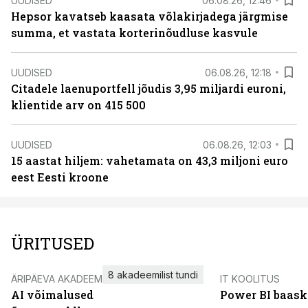
UUDISED
06.08.26, 12:46
Hepsor kavatseb kaasata võlakirjadega järgmise
summa, et vastata korterinõudluse kasvule
UUDISED
06.08.26, 12:18
Citadele laenuportfell jõudis 3,95 miljardi euroni,
klientide arv on 415 500
UUDISED
06.08.26, 12:03
15 aastat hiljem: vahetamata on 43,3 miljoni euro
eest Eesti kroone
ÜRITUSED
8 akadeemilist tundi
ÄRIPÄEVA AKADEEMIA
IT KOOLITUS
AI võimalused
Power BI baask