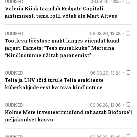
UUDISED
06.08.26, 13:55
Valeria Kiisk taandub Redgate Capitali
juhtimisest, tema rolli võtab üle Mart Altvee
UUDISED
06.08.26, 13:48
Töötleva tööstuse maht langes viiendat kuud
järjest. Eamets: “Teeb murelikuks.” Mertsina:
“Kindlustunne näitab paranemist”
UUDISED
06.08.26, 13:24
Telia ja LHV tõid turule Telia erakliente
küberkahjude eest kaitsva kindlustuse
UUDISED
06.08.26, 13:06
Kolme Mere investeerimisfond rahastab Bioforce´i
neljakordset kasvu