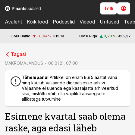
Telli
Avaleht
Kõik lood
Podcastid
Videod
Üritused
Teab
OMX Baltic
−0,04
%
315,18
OMX Riga
0,23
%
925,27
cebook
Tagasi
Twitter)
MAKROMAJANDUS
06.01.21, 07:00
kedIn
Tähelepanu!
Artikkel on enam kui 5 aastat vana
ning kuulub väljaande digitaalsesse arhiivi.
ail
Väljaanne ei uuenda ega kaasajasta arhiveeritud
sisu, mistõttu võib olla vajalik kaasaegsete
k
allikatega tutvumine
Esimene kvartal saab olema
raske, aga edasi läheb