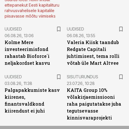
ettepanekut Eesti kapitalituru
rahvusvahelisele kapitalile
piisavasse mõõtu viimiseks
UUDISED
UUDISED
06.08.26, 13:06
06.08.26, 13:55
Kolme Mere
Valeria Kiisk taandub
investeerimisfond
Redgate Capitali
rahastab Bioforce´i
juhtimisest, tema rolli
neljakordset kasvu
võtab üle Mart Altvee
ST
UUDISED
SISUTURUNDUS
03.08.26, 11:38
23.07.26, 10:28
Palgapakkumiste kasv
KAITA Group 10%
kiirenes,
võlakirjaemissiooni
finantsvaldkond
raha paigutatakse juba
kiirendust ei juhi
tegutsevasse
kinnisvaraprojekti