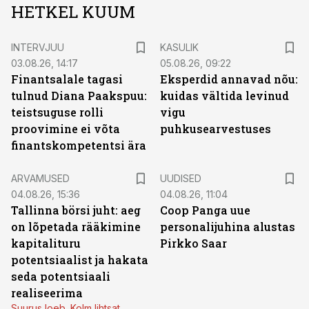
HETKEL KUUM
INTERVJUU
KASULIK
03.08.26, 14:17
05.08.26, 09:22
Finantsalale tagasi
Eksperdid annavad nõu:
tulnud Diana Paakspuu:
kuidas vältida levinud
teistsuguse rolli
vigu
proovimine ei võta
puhkusearvestuses
finantskompetentsi ära
ARVAMUSED
UUDISED
04.08.26, 15:36
04.08.26, 11:04
Tallinna börsi juht: aeg
Coop Panga uue
on lõpetada rääkimine
personalijuhina alustas
kapitalituru
Pirkko Saar
potentsiaalist ja hakata
seda potentsiaali
realiseerima
Suurus loeb. Kolm lihtsat