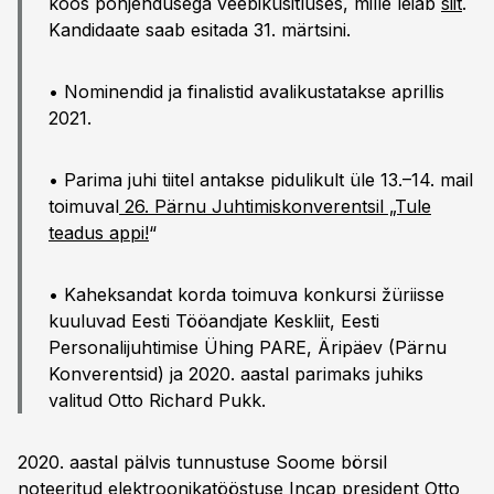
koos põhjendusega veebiküsitluses, mille leiab
siit
.
Kandidaate saab esitada 31. märtsini.
• Nominendid ja finalistid avalikustatakse aprillis
2021.
• Parima juhi tiitel antakse pidulikult üle 13.–14. mail
toimuval
26. Pärnu Juhtimiskonverentsil „Tule
teadus appi!
“
• Kaheksandat korda toimuva konkursi žüriisse
kuuluvad Eesti Tööandjate Keskliit, Eesti
Personalijuhtimise Ühing PARE, Äripäev (Pärnu
Konverentsid) ja 2020. aastal parimaks juhiks
valitud Otto Richard Pukk.
2020. aastal pälvis tunnustuse Soome börsil
noteeritud elektroonikatööstuse Incap president Otto