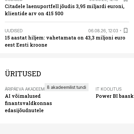
Citadele laenuportfell jõudis 3,95 miljardi euroni,
klientide arv on 415 500
UUDISED
06.08.26, 12:03
15 aastat hiljem: vahetamata on 43,3 miljoni euro
eest Eesti kroone
ÜRITUSED
8 akadeemilist tundi
ÄRIPÄEVA AKADEEMIA
IT KOOLITUS
AI võimalused
Power BI baask
finantsvaldkonnas
edasijõudnutele