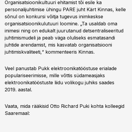
Organisatsioonikultuuri ehitamist tõi esile ka
personalijuhtimise ühingu PARE juht Kärt Kinnas, kelle
sõnul on konkursi võitja tugevus inimkeskse
organisatsioonikulutuuri loomine. „Ta usaldab oma
inimesi ning on edukalt juurutanud detsentraliseeritud
juhtimismudeli ja peab väga oluliseks esmatasandi
juhtide arendamist, mis kasvatab organisatsiooni
juhtimiskvaliteeti,“ kommenteeris Kinnas.
Veel panustab Pukk elektroonikatööstuse erialade
populariseerimisse, mille võttis südameasjaks
elektroonikatööstuste liidu volikogu juhiks saades
2019. aastal.
Vaata, mida rääkisid Otto Richard Puki kohta kolleegid
Saaremaal: