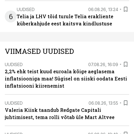
UUDISED
06.08.26, 13:24
6
Telia ja LHV tõid turule Telia erakliente
küberkahjude eest kaitsva kindlustuse
VIIMASED UUDISED
UUDISED
07.08.26, 16:09
2,2% ehk teist kuud euroala kõige aeglasema
inflatsiooniga maa! Sügisel on siiski oodata Eesti
inflatsiooni kiirenemist
UUDISED
06.08.26, 13:55
Valeria Kiisk taandub Redgate Capitali
juhtimisest, tema rolli võtab üle Mart Altvee