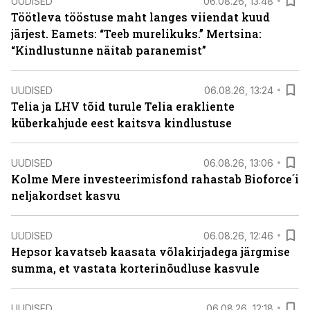
UUDISED
06.08.26, 13:48
Töötleva tööstuse maht langes viiendat kuud
järjest. Eamets: “Teeb murelikuks.” Mertsina:
“Kindlustunne näitab paranemist”
UUDISED
06.08.26, 13:24
Telia ja LHV tõid turule Telia erakliente
küberkahjude eest kaitsva kindlustuse
UUDISED
06.08.26, 13:06
Kolme Mere investeerimisfond rahastab Bioforce´i
neljakordset kasvu
UUDISED
06.08.26, 12:46
Hepsor kavatseb kaasata võlakirjadega järgmise
summa, et vastata korterinõudluse kasvule
UUDISED
06.08.26, 12:18