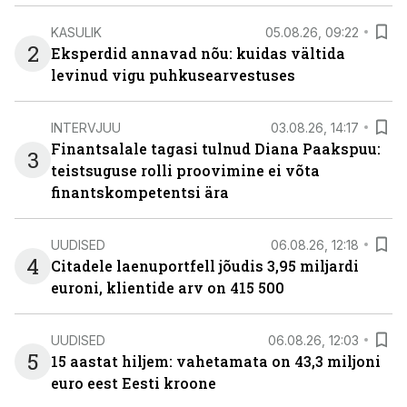
KASULIK
05.08.26, 09:22
2
Eksperdid annavad nõu: kuidas vältida
levinud vigu puhkusearvestuses
INTERVJUU
03.08.26, 14:17
Finantsalale tagasi tulnud Diana Paakspuu:
3
teistsuguse rolli proovimine ei võta
finantskompetentsi ära
UUDISED
06.08.26, 12:18
4
Citadele laenuportfell jõudis 3,95 miljardi
euroni, klientide arv on 415 500
UUDISED
06.08.26, 12:03
5
15 aastat hiljem: vahetamata on 43,3 miljoni
euro eest Eesti kroone