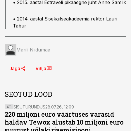
• 2015. aastal Estraveli pikaaegne juht Anne Samlik
• 2014. aastal Sisekaitseakadeemia rektor Lauri
Tabur
Marili Niidumaa
Jaga
Vihja
SEOTUD LOOD
SISUTURUNDUS
28.07.26, 12:09
ST
220 miljoni euro väärtuses varasid
haldav Tewox alustab 10 miljoni euro
suurust võlakirjaemisiooni