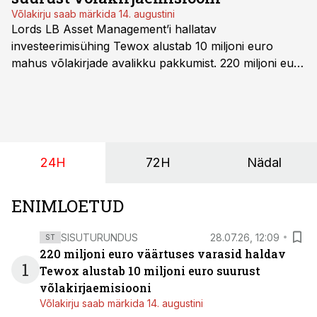
Võlakirju saab märkida 14. augustini
Lords LB Asset Management’i hallatav
investeerimisühing Tewox alustab 10 miljoni euro
mahus võlakirjade avalikku pakkumist. 220 miljoni euro
suurust kaubanduskinnisvara portfelli haldav äriühing
pakub Baltimaade investoritele 8% aastatootlust
(intressi), võlakirjade märkimine kestab kuni 14.
augustini.
24H
72H
Nädal
ENIMLOETUD
SISUTURUNDUS
28.07.26, 12:09
ST
220 miljoni euro väärtuses varasid haldav
1
Tewox alustab 10 miljoni euro suurust
võlakirjaemisiooni
Võlakirju saab märkida 14. augustini