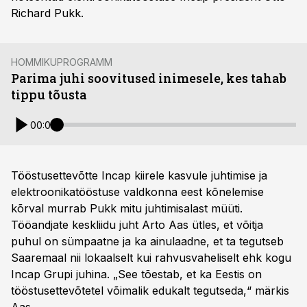
Richard Pukk.
HOMMIKUPROGRAMM
Parima juhi soovitused inimesele, kes tahab
tippu tõusta
00:00
Tööstusettevõtte Incap kiirele kasvule juhtimise ja
elektroonikatööstuse valdkonna eest kõnelemise
kõrval murrab Pukk mitu juhtimisalast müüti.
Tööandjate keskliidu juht Arto Aas ütles, et võitja
puhul on sümpaatne ja ka ainulaadne, et ta tegutseb
Saaremaal nii lokaalselt kui rahvusvaheliselt ehk kogu
Incap Grupi juhina. „See tõestab, et ka Eestis on
tööstusettevõtetel võimalik edukalt tegutseda,“ märkis