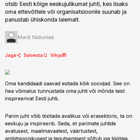
otsib Eesti kõige eeskujulikumat juhti, kes lisaks
oma ettevõttele või organisatsioonile suunab ja
panustab ühiskonda laiemalt.
Marili Niidumaa
Jaga
Salvesta
Vihja
Oma kandidaadi saavad esitada kõik soovijad. See on
hea võimalus tunnustada oma juhti või mõnda teist
inspireerivat Eesti juhti.
Parim juht võib töötada avalikus või erasektoris, ta on
eeskuju ja inspireerib. Seda, et parimate juhtide
avatusest, maailmavaatest, väärtustest,
ambitsioonikusest ja tegutsemisest sõltub iga töötaja,