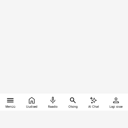
Menüü
Uudised
Raadio
Otsing
AI Chat
Logi sisse