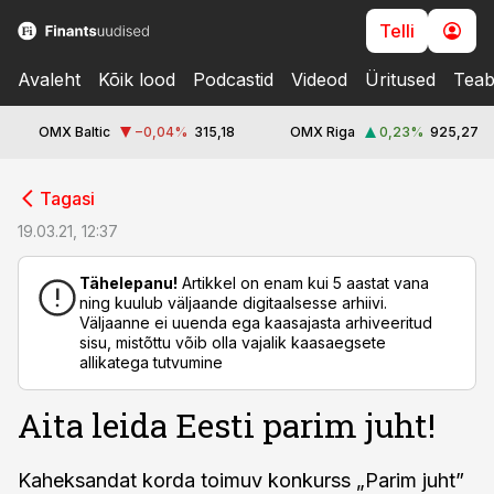
Telli
Avaleht
Kõik lood
Podcastid
Videod
Üritused
Teab
OMX Baltic
−0,04
%
315,18
OMX Riga
0,23
%
925,27
cebook
cebook
Tagasi
Twitter)
Twitter)
19.03.21, 12:37
kedIn
kedIn
Tähelepanu!
Artikkel on enam kui 5 aastat vana
ning kuulub väljaande digitaalsesse arhiivi.
ail
ail
Väljaanne ei uuenda ega kaasajasta arhiveeritud
sisu, mistõttu võib olla vajalik kaasaegsete
k
k
allikatega tutvumine
Aita leida Eesti parim juht!
Kaheksandat korda toimuv konkurss „Parim juht”