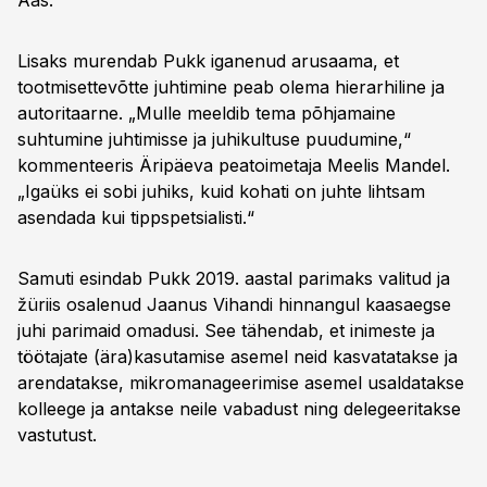
Aas.
Lisaks murendab Pukk iganenud arusaama, et
tootmisettevõtte juhtimine peab olema hierarhiline ja
autoritaarne. „Mulle meeldib tema põhjamaine
suhtumine juhtimisse ja juhikultuse puudumine,“
kommenteeris Äripäeva peatoimetaja Meelis Mandel.
„Igaüks ei sobi juhiks, kuid kohati on juhte lihtsam
asendada kui tippspetsialisti.“
Samuti esindab Pukk 2019. aastal parimaks valitud ja
žüriis osalenud Jaanus Vihandi hinnangul kaasaegse
juhi parimaid omadusi. See tähendab, et inimeste ja
töötajate (ära)kasutamise asemel neid kasvatatakse ja
arendatakse, mikromanageerimise asemel usaldatakse
kolleege ja antakse neile vabadust ning delegeeritakse
vastutust.