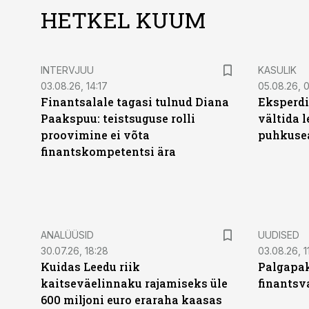
HETKEL KUUM
INTERVJUU
KASULIK
03.08.26, 14:17
05.08.26, 
Finantsalale tagasi tulnud Diana
Eksperdi
Paakspuu: teistsuguse rolli
vältida 
proovimine ei võta
puhkuse
finantskompetentsi ära
ANALÜÜSID
UUDISED
30.07.26, 18:28
03.08.26, 1
Kuidas Leedu riik
Palgapak
kaitseväelinnaku rajamiseks üle
finantsv
600 miljoni euro eraraha kaasas