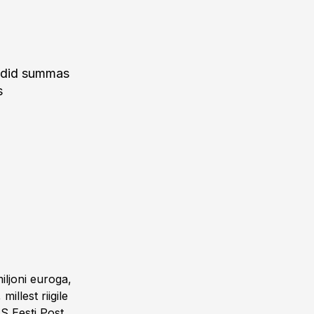
dendid summas
s
iljoni euroga,
illest riigile
AS Eesti Post