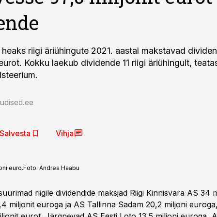
ende
tis heaks riigi äriühingute 2021. aastal makstavad divi
 eurot. Kokku laekub dividende 11 riigi äriühingult, teata
steerium.
udised.ee
Salvesta
Vihja
oni euro.
Foto:
Andres Haabu
suurimad riigile dividendide maksjad Riigi Kinnisvara AS 34 m
4 miljonit euroga ja AS Tallinna Sadam 20,2 miljoni euroga, m
ljonit eurot. Järgnevad AS Eesti Loto 13,5 miljoni euroga, 