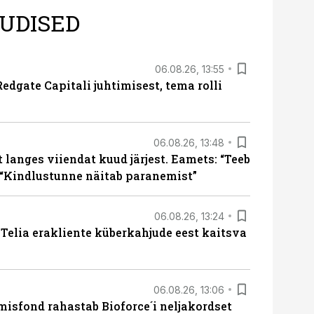
UDISED
06.08.26, 13:55
edgate Capitali juhtimisest, tema rolli
06.08.26, 13:48
langes viiendat kuud järjest. Eamets: “Teeb
 “Kindlustunne näitab paranemist”
06.08.26, 13:24
e Telia erakliente küberkahjude eest kaitsva
06.08.26, 13:06
isfond rahastab Bioforce´i neljakordset