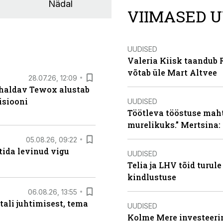
Nädal
VIIMASED U
UUDISED
Valeria Kiisk taandub R
võtab üle Mart Altvee
28.07.26, 12:09
 haldav Tewox alustab
isiooni
UUDISED
Töötleva tööstuse maht 
murelikuks.” Mertsina:
05.08.26, 09:22
tida levinud vigu
UUDISED
Telia ja LHV tõid turul
kindlustuse
06.08.26, 13:55
tali juhtimisest, tema
UUDISED
Kolme Mere investeerim