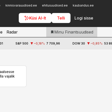
Iseteenindus
e
kinnisvarauudised.ee
ehitusuudised.ee
kaubandus.ee
toostusu
Telli Finantsuudised
Küsi AI-lt
Telli
Logi sisse
je
Radar
Minu Finantsuudised
01
S&P 500
−0,18
%
7 709,96
DOW 30
−0,85
%
53 88
taalsesse
la vajalik