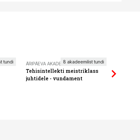
t tundi
8 akadeemilist tundi
ÄRIPÄEVA AKADEEMIA
IT KOOLIT
Tehisintellekti meistriklass
Power Qu
juhtidele - vundament