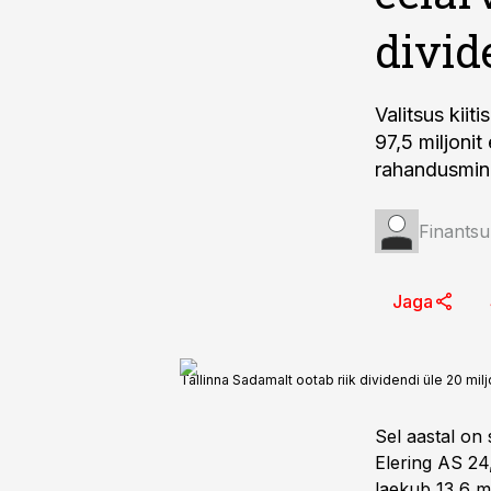
divid
Valitsus kii
97,5 miljonit
rahandusmini
Finantsu
Jaga
Tallinna Sadamalt ootab riik dividendi üle 20 milj
Sel aastal on 
Elering AS 24,
laekub 13,6 mi