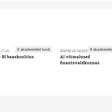
8 akadeemilist tundi
8 akadeemilis
LITUS
ÄRIPÄEVA AKADEEMIA
 BI baaskoolitus
AI võimalused
finantsvaldkonnas