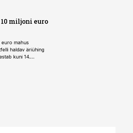
10 miljoni euro
ni euro mahus
elli haldav äriühing
estab kuni 14.