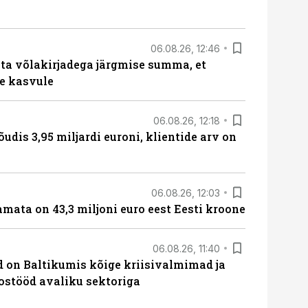
06.08.26, 12:46
ta võlakirjadega järgmise summa, et
e kasvule
06.08.26, 12:18
õudis 3,95 miljardi euroni, klientide arv on
06.08.26, 12:03
amata on 43,3 miljoni euro eest Eesti kroone
06.08.26, 11:40
ed on Baltikumis kõige kriisivalmimad ja
oostööd avaliku sektoriga