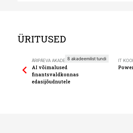
ÜRITUSED
8 akadeemilist tundi
ÄRIPÄEVA AKADEEMIA
IT KOO
AI võimalused
Power
finantsvaldkonnas
edasijõudnutele