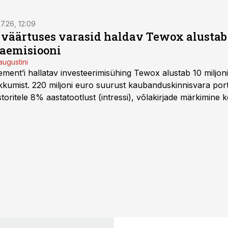
7.26, 12:09
o väärtuses varasid haldav Tewox alustab 
jaemisiooni
augustini
ent’i hallatav investeerimisühing Tewox alustab 10 miljo
kkumist. 220 miljoni euro suurust kaubanduskinnisvara portf
oritele 8% aastatootlust (intressi), võlakirjade märkimine k