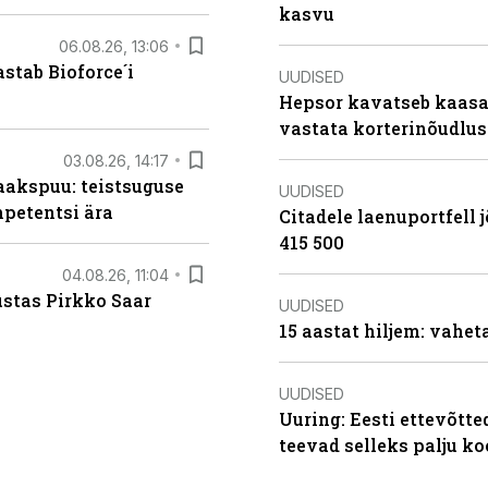
kasvu
06.08.26, 13:06
stab Bioforce´i
UUDISED
Hepsor kavatseb kaasa
vastata korterinõudlus
03.08.26, 14:17
aakspuu: teistsuguse
UUDISED
mpetentsi ära
Citadele laenuportfell j
415 500
04.08.26, 11:04
ustas Pirkko Saar
UUDISED
15 aastat hiljem: vahet
UUDISED
Uuring: Eesti ettevõtt
teevad selleks palju k