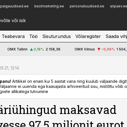
palgauudised.ee
bestmarketing.ee
personaliuudised.ee
aripaev.e
Infopank
Radar
Teabevara
Töö
Sisuturundus
Võlaregister
Saada vih
OMX Tallinn
0,18
%
2 158,36
OMX Vilnius
−0,09
%
1 504,
5.21, 12:14
panu!
Artikkel on enam kui 5 aastat vana ning kuulub väljaande digi
. Väljaanne ei uuenda ega kaasajasta arhiveeritud sisu, mistõttu võib ol
sete allikatega tutvumine
 äriühingud maksavad
vesse 97,5 miljonit eurot