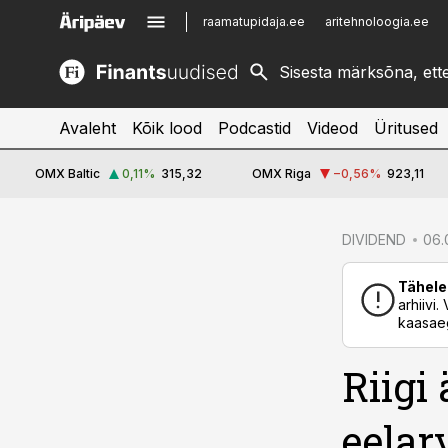
raamatupidaja.ee
aritehnoloogia.ee
kinnisvarauudised.ee
imelineajalugu.ee
logistikauudised.ee
imelineteadus.ee
Avaleht
Kõik lood
Podcastid
Videod
Üritused
OMX Baltic
0,11
%
315,32
OMX Riga
−0,56
%
923,11
cebook
DIVIDEND
06.0
Twitter)
Tähele
kedIn
arhiivi
kaasaeg
ail
Riigi
k
eelar