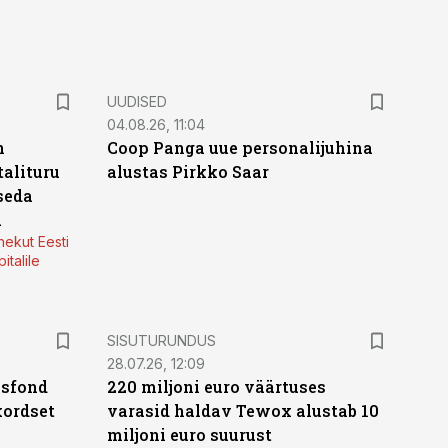
UUDISED
04.08.26, 11:04
n
Coop Panga uue personalijuhina
alituru
alustas Pirkko Saar
seda
a
nekut Eesti
italile
ST
SISUTURUNDUS
28.07.26, 12:09
isfond
220 miljoni euro väärtuses
kordset
varasid haldav Tewox alustab 10
miljoni euro suurust