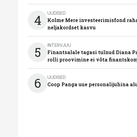
UUDISED
4
Kolme Mere investeerimisfond raha
neljakordset kasvu
INTERVJUU
5
Finantsalale tagasi tulnud Diana P
rolli proovimine ei võta finantsko
UUDISED
6
Coop Panga uue personalijuhina al