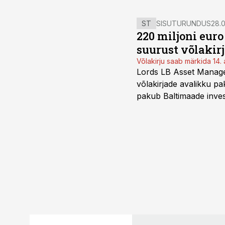
ST
SISUTURUNDUS
28.0
220 miljoni eur
suurust võlakir
Võlakirju saab märkida 14. 
Lords LB Asset Managem
võlakirjade avalikku pa
pakub Baltimaade invest
augustini.