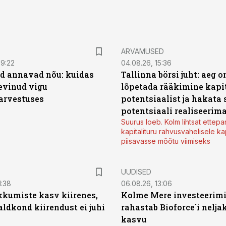
ARVAMUSED
09:22
04.08.26, 15:36
d annavad nõu: kuidas
Tallinna börsi juht: aeg o
levinud vigu
lõpetada rääkimine kapit
arvestuses
potentsiaalist ja hakata 
potentsiaali realiseerim
Suurus loeb. Kolm lihtsat ettepa
kapitalituru rahvusvahelisele kap
piisavasse mõõtu viimiseks
UUDISED
1:38
06.08.26, 13:06
kumiste kasv kiirenes,
Kolme Mere investeerim
aldkond kiirendust ei juhi
rahastab Bioforce´i nelja
kasvu